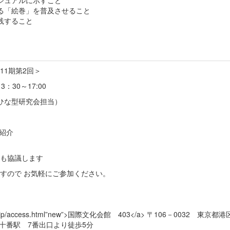
ジュアルに示すこと
る「絵巻」を普及させること
践すること
11期第2回＞
：30～17:00
ひな型研究会担当）
紹介
も協議します
すので お気軽にご参加ください。
ouse.or.jp/access.html”new”>国際文化会館 403</a> 〒106－0032 東京
麻布十番駅 7番出口より徒歩5分