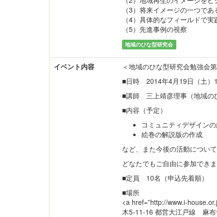
（2）地域再生のイメージをビ
（3）将来イメージの一つであ
（4）具体的なフィールドで実
（5）先進事例の視察
地域のひな型研究会
イベント内容
＜地域のひな型研究会勉強会第
■日時 2014年4月19日（土）13
■講師 三上靖彦理事（地域の
■内容（予定）
コミュニティデザインの
絵巻の解説版の作成
など、また今後の活動について
どなたでもご自由に参加できま
■定員 10名（申込先着順）
■場所
<a href=”http://www.i-h
木5‐11‐16 都営大江戸線 