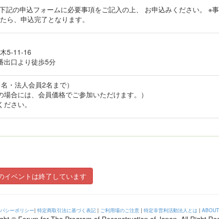
、下記の申込フォームに必要事項をご記入の上、 お申込みください。 ※
たら、申込完了となります。
5‐11‐16
番出口より徒歩5分
員1名・法人会員2名まで）
登録の場合には、会員価格でご参加いただけます。）
ください。
のイベントは終了しています
バシーポリシー
|
特定商取引法に基づく表記
|
ご利用場のご注意
|
特定非営利活動法人とは
|
ABOUT