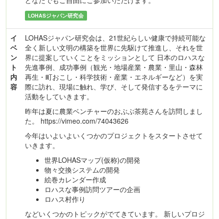
どなたでもご自由にご参加いただけます。
LOHASジャパン研究会
イ
LOHASジャパン研究会は、21世紀らしい健康で持続可能な
ベ
全く新しい文明の構築を世界に先駆けて推進し、それを世
ン
界に提案していくことをミッションとして 日本のロハスな
ト
先進事例、成功事例（観光・地場産業・農業・里山・森林
内
再生・町おこし・科学技術・産業・エネルギーなど）を実
容
際に訪れ、現場に触れ、学び、そして発信するをテーマに
活動をしていきます。
昨年は夏に農業ベンチャーのおぶぶ茶苑さんを訪問しまし
た。 https://vimeo.com/74043626
今年はいよいよいくつかのプロジェクトをスタートさせて
いきます。
世界LOHASマップ(仮称)の開発
物々交換システムの開発
絵巻カレンダー作成
ロハスな事例訪問ツアーの企画
ロハス村作り
などいくつかのトピックがでてきています。 新しいプロジ