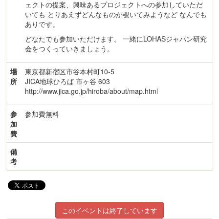
ェクトの提案、興味あるプロジェクトへの参加していただ
いても とりあえずどんなものか覗いてみようなど なんでも
ありです。
どなたでも参加いただけます。 一緒にLOHASジャパン研究
会をつくっていきましょう。
場
東京都新宿区市谷本村町10-5
所
JICA地球ひろば 市ヶ谷 603
http://www.jica.go.jp/hiroba/about/map.html
参
参加費無料
加
費
備
考
このイベントは終了しています