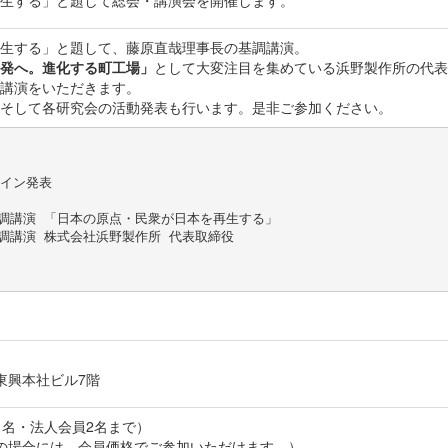
生する」と題して総会・講演会を開催します。
生する」と題して、藤原直哉理事長の基調講演。
発へ。進化する町工場」
として大変注目を集めている浜野製作所の代表
講演をいただきます。
そして各研究会の活動発表も行います。是非ご参加ください。
ザイン発表

長 基調講演 「日本の原点・民衆が日本を再生する」

 基調講演 株式会社浜野製作所 代表取締役

 東興本社ビル7階
員1名・法人会員2名まで）
登録の場合には、会員価格でご参加いただけます。）