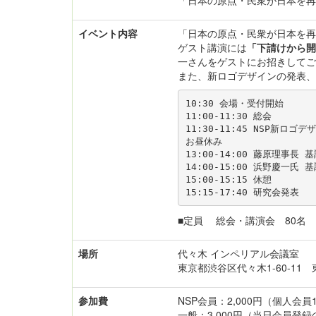
「日本の原点・民衆が日本を再
イベント内容
「日本の原点・民衆が日本を再
ゲスト講演には
「下請けから開
一さんをゲストにお招きしてご
また、新ロゴデザインの発表、
10:30 会場・受付開始

11:00-11:30 総会

11:30-11:45 NSP新ロゴデ
お昼休み

13:00-14:00 藤原理事
14:00-15:00 浜野慶一氏
15:00-15:15 休憩

■定員 総会・講演会 80名
場所
代々木 インペリアル会議室
東京都渋谷区代々木1-60-11
参加費
NSP会員：2,000円（個人会
一般：3,000円（当日会員