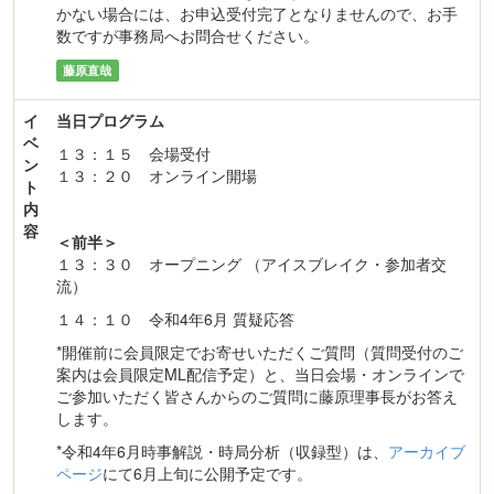
かない場合には、お申込受付完了となりませんので、お手
数ですが事務局へお問合せください。
藤原直哉
イ
当日プログラム
ベ
１３：１５ 会場受付
ン
１３：２０ オンライン開場
ト
内
容
＜前半＞
１３：３０ オープニング （アイスブレイク・参加者交
流）
１４：１０ 令和4年6月 質疑応答
*開催前に会員限定でお寄せいただくご質問（質問受付のご
案内は会員限定ML配信予定）と、当日会場・オンラインで
ご参加いただく皆さんからのご質問に藤原理事長がお答え
します。
*令和4年6月時事解説・時局分析（収録型）は、
アーカイブ
ページ
にて6月上旬に公開予定です。