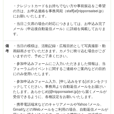
・クレジットカードをお持ちでない方や事前振込をご希望
の方は、お申込連絡を事務局宛（staff[at]nipponsaisei.jp）
にお願いいたします。
・当日ご欠席の場合の対応につきましては、お申込み完了
メール（申込後自動返信メール）に詳細を掲載しておりま
す。
備
・当日の模様は、活動記録・広報目的として写真撮影・動
考
画録画させていただきます。カメラに映り込む場合がござ
いますので、予めご了承ください。
・参加申込みフォームにご入力いただきました情報は、当
フォーラムのイベントに関するご連絡やご案内などの目的
にのみ使用いたします。
・参加申込みフォーム入力、[申し込みをする]ボタンをクリ
ックしてください。事務局より自動返信メールをお届けい
たします。あらかじめ[@nipponsaisei.jp]から届くメールが
受信できるように、各種設定をお願いいたします。
・携帯電話端末などのキャリアメールやYahoo !メール、
GmailなどのWebメールをご利用の場合、自動返信メールが