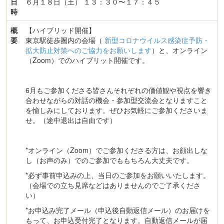
日
６月１８日（土） １３：３０〜１７：４５
時
概
【ハイブリッド開催】
要
東京駅徒歩圏内の会場（
新型コロナウイルス感染症予防・
拡大防止対策へのご協力をお願いします
）と、オンライン
（Zoom）でのハイブリット開催です。
6月もご参加くださる皆さんそれぞれの価値観や視点を響き
合わせながらの対話の機会・参加型交流会となりますこと
を愉しみにしております。ぜひお気軽にご参加くださいま
せ。（途中退出は自由です）
*オンライン（Zoom）でご参加くださる方は、お顔出しな
し（お声のみ）でのご参加でももちろん大丈夫です。
*必ず事前申込みの上、当日のご参加をお願いいたします。
（会場での立ち見席などはありませんのでご了承くださ
い）
*お申込み完了メール（申込後自動返信メール）のお届けを
もって、お申込受付完了となります。自動返信メールが届