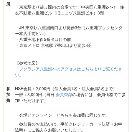
所
・東京駅より徒歩圏内の会場です：中央区八重洲2-4-1 住
友不動産八重洲ビル（旧ユニゾ八重洲ビル）3階
・JR 東京駅八重洲南口より徒歩3分（八重洲ブックセンタ
ー本店手前ビル）
・八重洲地下街5番出口目の前
・東京メトロ 京橋駅 7番出口より徒歩4分
【参考地図】
・
フクラシア八重洲へのアクセスはこちらよりご覧くださ
い。
参
NSP会員：2,000円（個人会員1名・法人会員2名まで）
加
一般：3,000円（当日
会員登録
の場合には、会員価格でご参
費
加いただけます）
・会場とオンライン、どちらも参加費は同じです。
・参加費のお支払いは、事前クレジットカード決済（お申
込時）にご協力をお願いいたします。