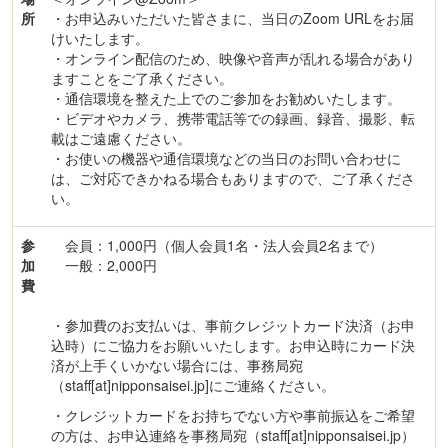
所
・お申込みいただいた皆さまに、当日のZoom URLをお届
けいたします。
・オンライン配信のため、映像や音声が乱れる場合があり
ますことをご了承ください。
・通信環境を整えた上でのご参加をお勧めいたします。
・ビデオやカメラ、携帯電話等での録画、録音、撮影、転
載はご遠慮ください。
・お使いの機器や通信環境などの当日のお問い合わせに
は、ご対応できかねる場合もありますので、ご了承くださ
い。
参
会員：1,000円（個人会員1名・法人会員2名まで）
加
一般：2,000円
費
・参加費のお支払いは、事前クレジットカード決済（お申
込時）にご協力をお願いいたします。お申込時にカード決
済が上手くいかない場合には、事務局宛
（staff[at]nipponsaisei.jp]にご連絡ください。
・クレジットカードをお持ちでない方や事前振込をご希望
の方は、お申込連絡を事務局宛（staff[at]nipponsaisei.jp）