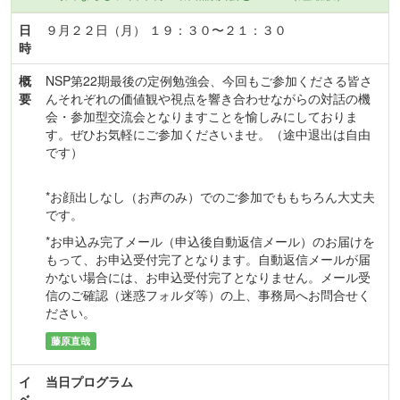
日
９月２２日（月） １９：３０〜２１：３０
時
概
NSP第22期最後の定例勉強会、今回もご参加くださる皆さ
要
んそれぞれの価値観や視点を響き合わせながらの対話の機
会・参加型交流会となりますことを愉しみにしておりま
す。ぜひお気軽にご参加くださいませ。（途中退出は自由
です）
*お顔出しなし（お声のみ）でのご参加でももちろん大丈夫
です。
*お申込み完了メール（申込後自動返信メール）のお届けを
もって、お申込受付完了となります。自動返信メールが届
かない場合には、お申込受付完了となりません。メール受
信のご確認（迷惑フォルダ等）の上、事務局へお問合せく
ださい。
藤原直哉
イ
当日プログラム
ベ