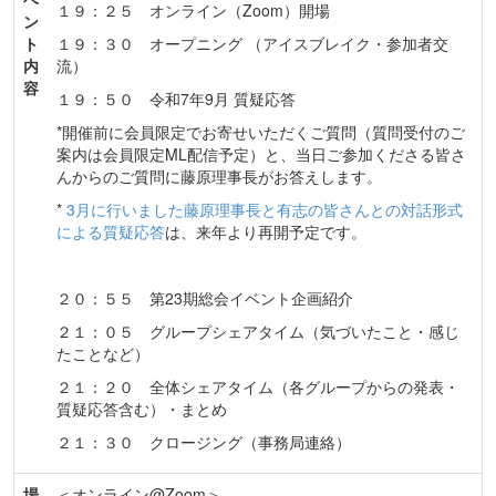
１９：２５ オンライン（Zoom）開場
ン
ト
１９：３０ オープニング （アイスブレイク・参加者交
内
流）
容
１９：５０ 令和7年9月 質疑応答
*開催前に会員限定でお寄せいただくご質問（質問受付のご
案内は会員限定ML配信予定）と、当日ご参加くださる皆さ
んからのご質問に藤原理事長がお答えします。
*
3月に行いました藤原理事長と有志の皆さんとの対話形式
による質疑応答
は、来年より再開予定です。
２０：５５ 第23期総会イベント企画紹介
２１：０５ グループシェアタイム（気づいたこと・感じ
たことなど）
２１：２０ 全体シェアタイム（各グループからの発表・
質疑応答含む）・まとめ
２１：３０ クロージング（事務局連絡）
場
＜オンライン@Zoom＞