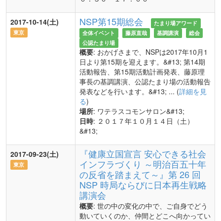
NSP第15期総会
2017-10-14(土)
たまり場アワード
東京
全体イベント
藤原直哉
基調講演
総会
公認たまり場
概要
: おかげさまで、NSPは2017年10月1
日より第15期を迎えます。&#13; 第14期
活動報告、第15期活動計画発表、藤原理
事長の基調講演、公認たまり場の活動報告
発表などを行います。&#13; ... (
詳細を見
る
)
場所
: ワテラスコモンサロン&#13;
日時
: ２０１７年１０月１４日（土）
&#13;
『健康立国宣言 安心できる社会
2017-09-23(土)
インフラづくり ～明治百五十年
東京
の反省を踏まえて～』第 26 回
NSP 時局ならびに日本再生戦略
講演会
概要
: 世の中の変化の中で、ご自身でどう
動いていくのか、仲間とどこへ向かってい