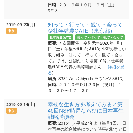
日時
: ２０１９年１０月１９日（土）
&#13;
知って・行って・観て・会って
2019-09-23(月)
＠壮年就農GATE（東京都）
東京
壮年就農GATE
知って・行って・観て・会って
概要
: ＊次回開催 令和元年2020年1月11
日（土）午後〜&#13; &#13; NSPの新しい
取り組み「知って・行って・観て・会っ
て」では、公認たまり場第10号／壮年就
農GATE 代表の嶋﨑剛志さん... (
詳細を見
る
)
場所
: 3331 Arts Chiyoda ラウンジ &#13;
日時
: ２０１９年９月２３日（祝月） １
３：３０〜１７：３０
幸せな生き方を考えてみる／第
2019-09-14(土)
45回NSP時局ならびに日本再生
東京
戦略講演会
概要
: 2015年／平成27年より毎月1回、 日
本再生の総合戦略について時事の動きと日