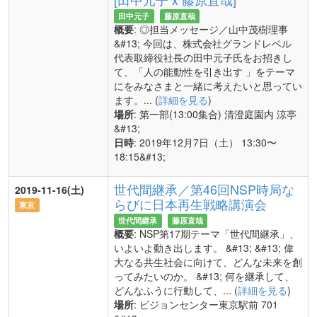
田中元子
藤原直哉
概要
: ◎担当メッセージ／山中茂樹理事
&#13; 今回は、株式会社グランドレベル
代表取締役社長の田中元子氏をお招きし
て、「人の能動性を引き出す 」をテーマ
にをみなさまと一緒に考えたいと思ってい
ます。... (
詳細を見る
)
場所
: 第一部(13:00集合) 清澄庭園内 涼亭
&#13;
日時
: 2019年12月7日（土） 13:30〜
18:15&#13;
世代間継承／第46回NSP時局な
2019-11-16(土)
らびに日本再生戦略講演会
東京
世代間継承
藤原直哉
概要
: NSP第17期テーマ「世代間継承」、
いよいよ動き出します。 &#13; &#13; 偉
大なる共生社会に向けて、どんな未来を創
ってみたいのか。 &#13; 何を継承して、
どんなふうに行動して、... (
詳細を見る
)
場所
: ビジョンセンター東京駅前 701