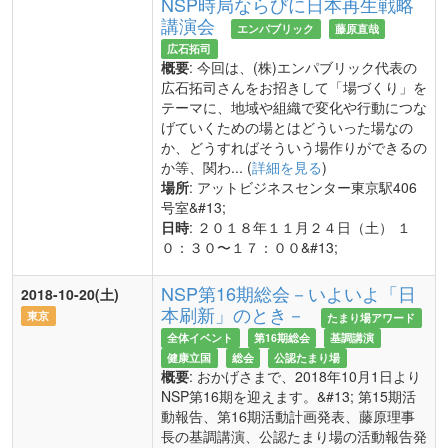
NSP時局ならびに日本再生戦略
講演会
エンパブリック
藤原直哉
広石拓司
概要
: 今回は、(株)エンパブリック代表の
広石拓司さんをお招きして「場づくり」を
テーマに、地域や組織で変化や行動につな
げていくための場とはどういった場なの
か、どうすればそういう場作りができるの
か等、関わ... (
詳細を見る
)
場所
: アットビジネスセンター東京駅406
号室&#13;
日時
: ２０１８年１１月２４日（土） １
０：３０〜１７：００&#13;
NSP第16期総会－いよいよ「日
2018-10-20(土)
本刷新」のとき－
東京
たまり場アワード
全体イベント
第16期総会
基調講演
健康立国
総会
公認たまり場
概要
: おかげさまで、2018年10月1日より
NSP第16期を迎えます。&#13; 第15期活
動報告、第16期活動計画発表、藤原理事
長の基調講演、公認たまり場の活動報告発