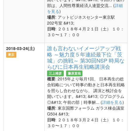
部は、人間性尊重経済人連盟交流... (
詳細
を見る
)
場所
: アットビジネスセンター東京駅
202号室 &#13;
日時
: ２０１８年４月２１日（土） １０：
３０〜１７：００
誰も言わないイメージアップ戦
2018-03-24(土)
略 ～魅力度５年連続最下位「茨
東京
城」の挑戦～ 第30回NSP 時局な
らびに日本再生戦略講演会
三上靖彦
藤原直哉
概要
: 2015年より毎月1回、 日本再生の総
合戦略について時事の動きと日本再生戦略
を照らし合わせながら、 講演と検討会を
開いています。&#13; &#13; ◎プログラム
◎&#13; 午前の部｜時事解... (
詳細を見る
)
場所
: 東京国際フォーラム ガラス棟会議室
G504 &#13;
日時
: ２０１８年３月２４日（土） １０：
３０〜１７：００