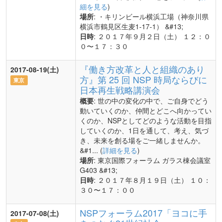
細を見る
)
場所
: ・キリンビール横浜工場（神奈川県
横浜市鶴見区生麦1-17-1） &#13;
日時
: ２０１７年９月２日（土） １２：０
０〜１７：３０
『働き方改革と人と組織のあり
2017-08-19(土)
方』第 25 回 NSP 時局ならびに
東京
日本再生戦略講演会
概要
: 世の中の変化の中で、ご自身でどう
動いていくのか、仲間とどこへ向かってい
くのか、NSPとしてどのような活動を目指
していくのか、1日を通して、考え、気づ
き、未来を創る場をご一緒しませんか。
&#1... (
詳細を見る
)
場所
: 東京国際フォーラム ガラス棟会議室
G403 &#13;
日時
: ２０１７年８月１９日（土） １０：
３０〜１７：００
NSPフォーラム2017「ヨコに手
2017-07-08(土)