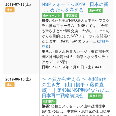
NSPフォーラム2019 日本の新
2019-07-13(土)
しいかたちを考える
東京
新井和宏
全体イベント
藤原直哉
概要
: 私たち認定NPO法人日本再生プログ
ラム推進フォーラム（NSP）では、 今年
も皆さまとの情報交換、大切なヨコのつな
がりを目的としたNSPフォーラムを開催い
たします！ &#13; &#13; フォー... (
詳細を
見る
)
場所
: お茶ノ水教育カレッジ（東京都千代
田区神田駿河台4-6 御茶ノ水ソラシティ
アカデミア5階）
日時
: ２０１９年７月13日（土）&#13;
〜 本質から考える 〜 令和時代
2019-06-15(土)
の生き方 [山口揚平 x 藤原直
東京
哉] ｜第43回NSP時局ならびに
日本再生戦略講演会
藤原直哉
山口揚平
概要
: ◎担当メッセージ／山中茂樹理事
&#13; 今回は、事業家・思想家の山口揚平