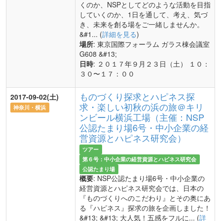
くのか、NSPとしてどのような活動を目指
していくのか、1日を通して、考え、気づ
き、未来を創る場をご一緒しませんか。
&#1... (
詳細を見る
)
場所
: 東京国際フォーラム ガラス棟会議室
G608 &#13;
日時
: ２０１７年９月２３日（土） １０：
３０〜１７：００
ものづくり探求とハピネス探
2017-09-02(土)
求・楽しい初秋の浜の旅＠キリ
神奈川・横浜
ンビール横浜工場（主催：NSP
公認たまり場6号・中小企業の経
営資源とハピネス研究会）
ツアー
第６号：中小企業の経営資源とハピネス研究会
公認たまり場
概要
: NSP公認たまり場6号・中小企業の
経営資源とハピネス研究会では、日本の
『ものづくりへのこだわり』とその奥にあ
る『ハピネス』探求の旅を企画しました！
&#13; &#13; 大人気！五感をフルに... (
詳