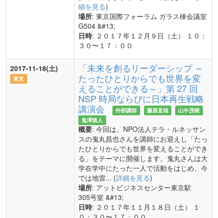
細を見る
)
場所
: 東京国際フォーラム ガラス棟会議室
G504 &#13;
日時
: ２０１７年１２月９日（土） １０：
３０〜１７：００
「未来を創るリーダーシップ ～
2017-11-18(土)
たったひとりからでも世界を変
東京
えることができる～」第 27 回
NSP 時局ならびに日本再生戦略
講演会
外部講師
藤原直哉
山中茂樹
鬼澤慎人
概要
: 今回は、NPO法人テラ・ルネッサン
スの鬼丸昌也さんを講師にお迎えし「たっ
たひとりからでも世界を変えることができ
る」をテーマに開催します。鬼丸さんは大
学在学中にたった一人で活動をはじめ、今
では地雷... (
詳細を見る
)
場所
: アットビジネスセンター東京駅
305号室 &#13;
日時
: ２０１７年１１月１８日（土） １
０：３０〜１７：００