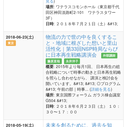
見る
)
場所
: ワテラスコモンホール（東京都千代
田区神田淡路町2-101 ワテラスタワー
3F）
日時
: ２０１８年７月２１日（土）&#13;
物流の力で世の中を良くするこ
2018-06-23(土)
と・地域に根ざした想いと里山
東京
活性化｜第33回NSP時局ならび
に日本再生戦略講演会
外部講師
藤原直哉
永井洋子
概要
: 2015年より毎月1回、 日本再生の総
合戦略について時事の動きと日本再生戦略
を照らし合わせながら、 講演と検討会を
開いています。&#13; &#13; ◎プログラム
&#13; 午前の部｜時事... (
詳細を見る
)
場所
: 東京国際フォーラム ガラス棟会議室
G504 &#13;
日時
: ２０１８年６月２３日（土） １０：
３０〜１７：００
未来を創るために、過去を知
2018-05-19(土)