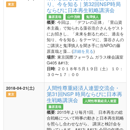
り、今を知る｜第32回NSP時局
東京
ならびに日本再生戦略講演会
藤原直哉
山中茂樹
鬼澤慎人
概要
: 今回は、「デフレの正体」「里山資
本主義」で知られる藻谷浩介さんをゲスト
にお招きし、「未来を創るために、過去を
知り、今を知る」をテーマに、藻谷さんの
ご講演と鬼澤慎人を聞き手に当NPOの藤
原直哉と藻... (
詳細を見る
)
場所
: 東京国際フォーラム ガラス棟会議室
G405 &#13;
日時
: ２０１８年５月１９日（土） １０：
３０〜１７：００
人間性尊重経済人連盟交流会・
2018-04-21(土)
第31回NSP 時局ならびに日本再
東京
生戦略講演会
人間性尊重経済人連盟
藤原直哉
概要
: 2015年より毎月1回、 日本再生の総
合戦略について時事の動きと日本再生戦略
を照らし合わせながら、 講演と検討会を
開いています。&#13; &#13; 今回の午後の