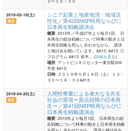
０〜１６：３０
シニア起業と地産地消・地域活
2019-05-18(土)
性化／第42回NSP時局ならびに
東京
日本再生戦略講演会
概要
: 2015年／平成27年より毎月1回、 日
本再生の総合戦略について時事の動きと日
本再生戦略を照らし合わせながら、 講演
と検討会を開いています。&#13; &#13; ◎
プログラム &#13; 前半... (
詳細を見る
)
場所
: アットビジネスセンター東京駅206
号室 &#13;
日時
: ２０１９年５月１８日（土） １３：
３０〜１８：００&#13;
人間性尊重による偉大なる共生
2019-04-20(土)
社会の実現ー原点回帰の日本再
東京
生ー／第41回NSP時局ならびに
日本再生戦略講演会
概要
: 2015年より毎月1回、 日本再生の総
合戦略について時事の動きと日本再生戦略
を照らし合わせながら、 講演と検討会を