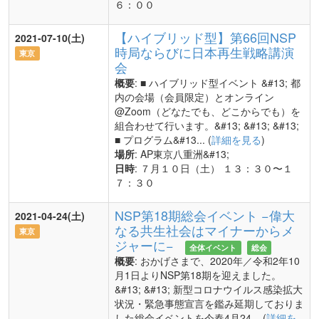
６：００
【ハイブリッド型】第66回NSP
2021-07-10(土)
時局ならびに日本再生戦略講演
東京
会
概要
: ■ ハイブリッド型イベント &#13; 都
内の会場（会員限定）とオンライン
@Zoom（どなたでも、どこからでも）を
組合わせて行います。&#13; &#13; &#13;
■ プログラム&#13... (
詳細を見る
)
場所
: AP東京八重洲&#13;
日時
: ７月１０日（土） １３：３０〜１
７：３０
NSP第18期総会イベント −偉大
2021-04-24(土)
なる共生社会はマイナーからメ
東京
ジャーに−
全体イベント
総会
概要
: おかげさまで、2020年／令和2年10
月1日よりNSP第18期を迎えました。
&#13; &#13; 新型コロナウイルス感染拡大
状況・緊急事態宣言を鑑み延期しておりま
した総会イベントを今春4月24... (
詳細を