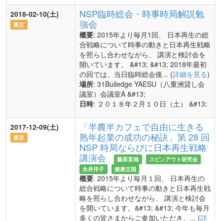
NSP臨時総会・時事時局解説勉
2018-02-10(土)
強会
東京
概要
: 2015年より毎月1回、 日本再生の総
合戦略について時事の動きと日本再生戦略
を照らし合わせながら、 講演と検討会を
開いています。 &#13; &#13; 2018年最初
の回では、当日臨時総会後... (
詳細を見る
)
場所
: 31Builedge YAESU（八重洲貸し会
議室）会議室A &#13;
日時
: ２０１８年２月１０日（土） &#13;
「半農半カフェで自由に生きる
2017-12-09(土)
熟年起業の成功の秘訣」第 28 回
東京
NSP 時局ならびに日本再生戦略
講演会
藤原直哉
スピンアウト研究会
永井洋子
健康立国
概要
: 2015年より毎月１回、 日本再生の
総合戦略について時事の動きと日本再生戦
略を照らし合わせながら、 講演と検討会
を開いています。&#13; &#13; 今年も毎月
多くの皆さまからご参加いただき、... (
詳