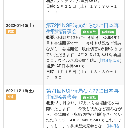
場所
: フクラシア八重洲&#13;
日時
: ２月１２日（土） １３：３０〜１
７：３０
第72回NSP時局ならびに日本再
2022-01-15(土)
生戦略講演会
東京
藤原直哉
再生戦略
概要
: 令和3年12月に引き続き、令和4年1
月も会場開催です！（今後も状況など鑑み
ながら、会場開催・収録切替の判断をさせ
ていただきます）&#13; &#13; &#13; 新型
コロナウイルス感染症予防... (
詳細を見る
)
場所
: AP日本橋&#13;
日時
: １月１５日（土） １３：３０〜１
７：３０
第71回NSP時局ならびに日本再
2021-12-18(土)
生戦略講演会
東京
藤原直哉
概要
: 5ヶ月ぶり、12月より会場開催を再
開いたします！（今後も状況など鑑みなが
ら、会場開催・収録切替の判断をさせてい
ただきます）&#13; &#13; &#13; これまで
よりも、より参加型交流会とな... (
詳細を