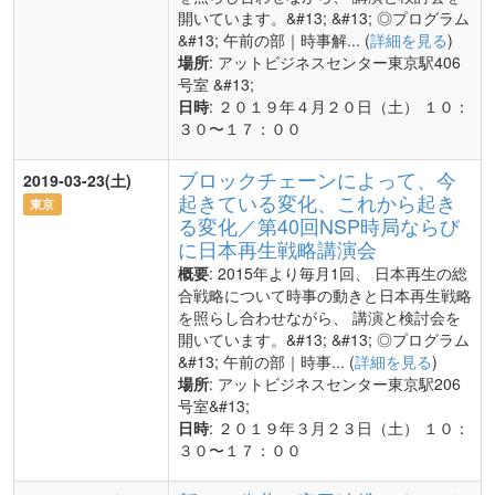
開いています。&#13; &#13; ◎プログラム
&#13; 午前の部｜時事解... (
詳細を見る
)
場所
: アットビジネスセンター東京駅406
号室 &#13;
日時
: ２０１９年４月２０日（土） １０：
３０〜１７：００
ブロックチェーンによって、今
2019-03-23(土)
起きている変化、これから起き
東京
る変化／第40回NSP時局ならび
に日本再生戦略講演会
概要
: 2015年より毎月1回、 日本再生の総
合戦略について時事の動きと日本再生戦略
を照らし合わせながら、 講演と検討会を
開いています。&#13; &#13; ◎プログラム
&#13; 午前の部｜時事... (
詳細を見る
)
場所
: アットビジネスセンター東京駅206
号室&#13;
日時
: ２０１９年３月２３日（土） １０：
３０〜１７：００