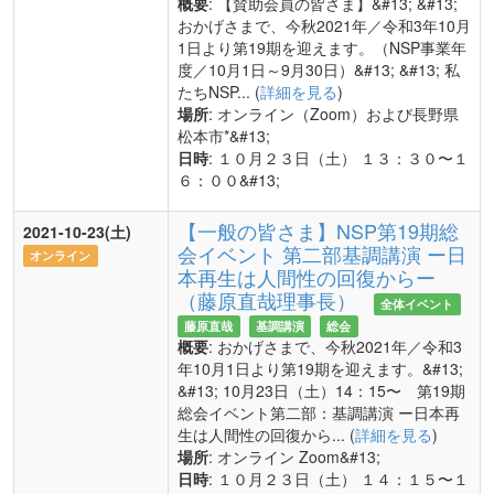
概要
: 【賛助会員の皆さま】&#13; &#13;
おかげさまで、今秋2021年／令和3年10月
1日より第19期を迎えます。（NSP事業年
度／10月1日～9月30日）&#13; &#13; 私
たちNSP... (
詳細を見る
)
場所
: オンライン（Zoom）および長野県
松本市*&#13;
日時
: １０月２３日（土） １３：３０〜１
６：００&#13;
【一般の皆さま】NSP第19期総
2021-10-23(土)
会イベント 第二部基調講演 ー日
オンライン
本再生は人間性の回復からー
（藤原直哉理事長）
全体イベント
藤原直哉
基調講演
総会
概要
: おかげさまで、今秋2021年／令和3
年10月1日より第19期を迎えます。&#13;
&#13; 10月23日（土）14：15〜 第19期
総会イベント第二部：基調講演 ー日本再
生は人間性の回復から... (
詳細を見る
)
場所
: オンライン Zoom&#13;
日時
: １０月２３日（土） １４：１５〜１