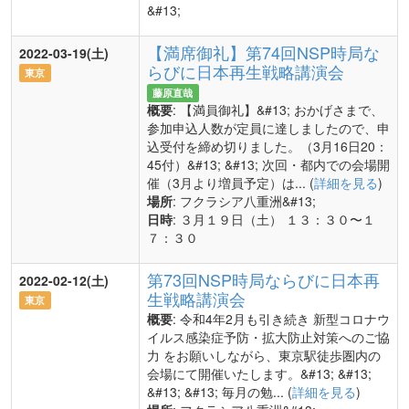
&#13;
【満席御礼】第74回NSP時局な
2022-03-19(土)
らびに日本再生戦略講演会
東京
藤原直哉
概要
: 【満員御礼】&#13; おかげさまで、
参加申込人数が定員に達しましたので、申
込受付を締め切りました。（3月16日20：
45付）&#13; &#13; 次回・都内での会場開
催（3月より増員予定）は... (
詳細を見る
)
場所
: フクラシア八重洲&#13;
日時
: ３月１９日（土） １３：３０〜１
７：３０
第73回NSP時局ならびに日本再
2022-02-12(土)
生戦略講演会
東京
概要
: 令和4年2月も引き続き 新型コロナウ
イルス感染症予防・拡大防止対策へのご協
力 をお願いしながら、東京駅徒歩圏内の
会場にて開催いたします。&#13; &#13;
&#13; &#13; 毎月の勉... (
詳細を見る
)