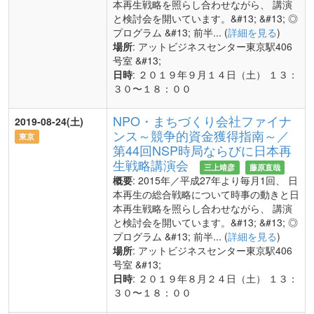
本再生戦略を照らし合わせながら、 講演
と検討会を開いています。&#13; &#13; ◎
プログラム &#13; 前半... (
詳細を見る
)
場所
: アットビジネスセンター東京駅406
号室 &#13;
日時
: ２０１９年９月１４日（土） １３：
３０〜１８：００
NPO・まちづくり会社ファイナ
2019-08-24(土)
ンス～競争的資金獲得指南～／
東京
第44回NSP時局ならびに日本再
生戦略講演会
三上靖彦
藤原直哉
概要
: 2015年／平成27年より毎月1回、 日
本再生の総合戦略について時事の動きと日
本再生戦略を照らし合わせながら、 講演
と検討会を開いています。&#13; &#13; ◎
プログラム &#13; 前半... (
詳細を見る
)
場所
: アットビジネスセンター東京駅406
号室 &#13;
日時
: ２０１９年８月２４日（土） １３：
３０〜１８：００