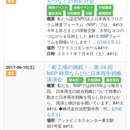
をつなぐ21世紀社会」
東京
特別イベント
全体イベント
外部講師
藤原直哉
特別講演
対談
基調講演
概要
: 私たち認定NPO法人日本再生プログ
ラム推進フォーラム（NSP）では、 &#13;
今年も皆さまとの情報交換、大切なヨコの
つながりを目的とした &#13; NSPフォー
ラムを開催いたします！ ... (
詳細を見る
)
場所
: ワテラスコモンホール&#13;
日時
: ２０１７年７月８日（土） &#13;
「町工場の挑戦！」第 24 回
2017-06-10(土)
NSP 時局ならびに日本再生戦略
東京
講演会
榎本恵一
外部講師
藤原直哉
概要
: 私たち、NSPでは2015年より毎月１
回、 日本再生の総合戦略について時事の
動きと日本再生戦略を照らし合わせなが
ら、 講演と検討会を開いています。&#13;
&#13; ◆株式会社浜野製作所・代... (
詳細
を見る
)
場所
: アットビジネスセンター東京駅
407号室 &#13;