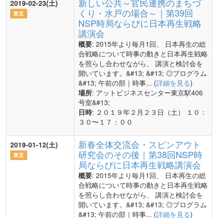
新しい公共～官民連携のまちづ
2019-02-23(土)
くり・水戸の場合～｜第39回
東京
NSP時局ならびに日本再生戦略
講演会
概要
: 2015年より毎月1回、 日本再生の総
合戦略について時事の動きと日本再生戦略
を照らし合わせながら、 講演と検討会を
開いています。&#13; &#13; ◎プログラム
&#13; 午前の部｜時事... (
詳細を見る
)
場所
: アットビジネスセンター東京駅406
号室&#13;
日時
: ２０１９年２月２３日（土） １０：
３０〜１７：００
新春全体交流会・スピンアウト
2019-01-12(土)
研究会のその後｜第38回NSP時
東京
局ならびに日本再生戦略講演会
概要
: 2015年より毎月1回、 日本再生の総
合戦略について時事の動きと日本再生戦略
を照らし合わせながら、 講演と検討会を
開いています。&#13; &#13; ◎プログラム
&#13; 午前の部｜時事... (
詳細を見る
)