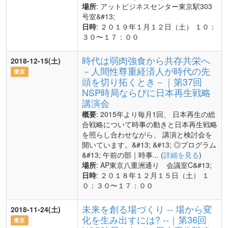
場所
: アットビジネスセンター東京駅303
号室&#13;
日時
: ２０１９年１月１２日（土） １０：
３０〜１７：００
時代は弱肉強食から共存共栄へ
2018-12-15(土)
－人間性尊重経済人が時代の先
東京
頭を切り拓くとき－｜第37回
NSP時局ならびに日本再生戦略
講演会
概要
: 2015年より毎月1回、 日本再生の総
合戦略について時事の動きと日本再生戦略
を照らし合わせながら、 講演と検討会を
開いています。&#13; &#13; ◎プログラム
&#13; 午前の部｜時事... (
詳細を見る
)
場所
: AP東京八重洲通り 会議室C&#13;
日時
: ２０１８年１２月１５日（土） １
０：３０〜１７：００
未来を創る場づくり -- 場から変
2018-11-24(土)
化を生み出すには? --｜第36回
東京