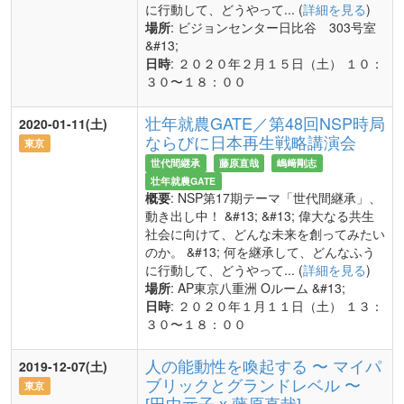
に行動して、どうやって... (
詳細を見る
)
場所
: ビジョンセンター日比谷 303号室
&#13;
日時
: ２０２０年２月１５日（土） １０：
３０〜１８：００
壮年就農GATE／第48回NSP時局
2020-01-11(土)
ならびに日本再生戦略講演会
東京
世代間継承
藤原直哉
嶋﨑剛志
壮年就農GATE
概要
: NSP第17期テーマ「世代間継承」、
動き出し中！ &#13; &#13; 偉大なる共生
社会に向けて、どんな未来を創ってみたい
のか。 &#13; 何を継承して、どんなふう
に行動して、どうやって... (
詳細を見る
)
場所
: AP東京八重洲 Oルーム &#13;
日時
: ２０２０年１月１１日（土） １３：
３０〜１８：００
人の能動性を喚起する 〜 マイパ
2019-12-07(土)
ブリックとグランドレベル 〜
東京
[田中元子 x 藤原直哉]