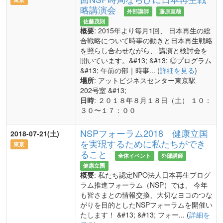
略講演会
外部講師
藤原直哉
佐藤茂則
概要
: 2015年より毎月1回、 日本再生の総
合戦略について時事の動きと日本再生戦略
を照らし合わせながら、 講演と検討会を
開いています。&#13; &#13; ◎プログラム
&#13; 午前の部｜時事... (
詳細を見る
)
場所
: アットビジネスセンター東京駅
202号室 &#13;
日時
: ２０１８年８月１８日（土） １０：
３０〜１７：００
NSPフォーラム2018 健康立国
2018-07-21(土)
を実現するために私たちができ
東京
ること
全体イベント
外部講師
健康立国
概要
: 私たち認定NPO法人日本再生プログ
ラム推進フォーラム（NSP）では、 今年
も皆さまとの情報交換、大切なヨコのつな
がりを目的としたNSPフォーラムを開催い
たします！ &#13; &#13; フォー... (
詳細を