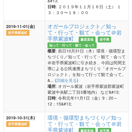
&#13;
日時
: ２０１９年１１月１６日（土） １
３：３０〜１８：００
オガールプロジェクト／知っ
2019-11-01(金)
て・行って・観て・会って＠岩
岩手県紫波町
手県紫波町
藤原直哉
岩手県
知って・行って・観て・会って
概要
: 前日10月31日（木）環境・循環型ま
ちづくり／知って・行って・観て・会って
＠岩手県紫波町に引き続き、今回は民間主
導による公民連携まちづくり「オガールプ
ロジェクト」を知って行って観て会って。
&... (
詳細を見る
)
場所
: オガール紫波（岩手県紫波郡紫波町
紫波中央駅二丁目3番地内） など&#13;
日時
: 令和元年11月1日（金）9：20～
12：15&#13;
環境・循環型まちづくり／知っ
2019-10-31(木)
て・行って・観て・会って＠岩
岩手県紫波町
手県紫波町
藤原直哉
岩手県