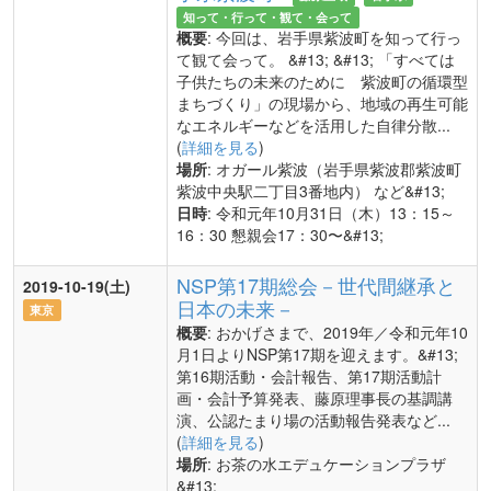
知って・行って・観て・会って
概要
: 今回は、岩手県紫波町を知って行っ
て観て会って。 &#13; &#13; 「すべては
子供たちの未来のために 紫波町の循環型
まちづくり」の現場から、地域の再生可能
なエネルギーなどを活用した自律分散...
(
詳細を見る
)
場所
: オガール紫波（岩手県紫波郡紫波町
紫波中央駅二丁目3番地内） など&#13;
日時
: 令和元年10月31日（木）13：15～
16：30 懇親会17：30〜&#13;
NSP第17期総会－世代間継承と
2019-10-19(土)
日本の未来－
東京
概要
: おかげさまで、2019年／令和元年10
月1日よりNSP第17期を迎えます。&#13;
第16期活動・会計報告、第17期活動計
画・会計予算発表、藤原理事長の基調講
演、公認たまり場の活動報告発表など...
(
詳細を見る
)
場所
: お茶の水エデュケーションプラザ
&#13;