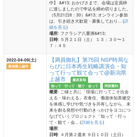
中】 &#13; おかげさまで、会場は定員枠
に達しましたので申込を締め切りました。
（5月21日8：30）&#13; オンライン参加
は、引き続き大歓迎・募集しており... (
詳
細を見る
)
場所
: フクラシア八重洲&#13;
日時
: ５月２１日（土） １３：３０〜１
７：４５
【満員御礼】第75回 NSP時局な
2022-04-09(土)
らびに日本再生戦略講演会・知
新潟県上越市
って行って観て会って@新潟県
上越市
藤原直哉
知って・行って・観て・会って
阿部重利
概要
: ご縁と共に「現場に行ってこそ出会
える・味わえる」衣食住、働遊休知美健交
を体感し学びや気づきを共有しながら、未
来を創る発想や行動のきっかけをヨコにつ
なげていくプロジェクト「知って・行っ
て・観て・会... (
詳細を見る
)
場所
:
日時
: ４月第２週末 ９日１０日（土日）