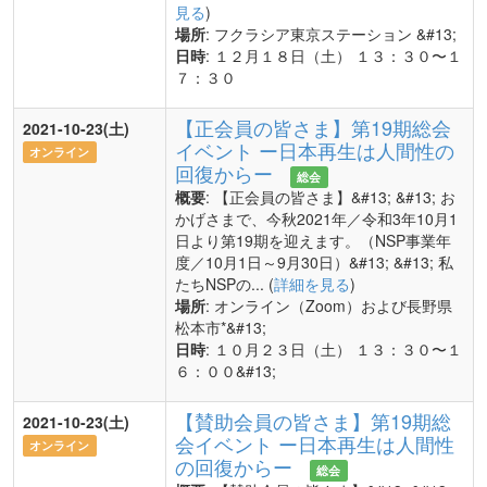
見る
)
場所
: フクラシア東京ステーション &#13;
日時
: １２月１８日（土） １３：３０〜１
７：３０
【正会員の皆さま】第19期総会
2021-10-23(土)
イベント ー日本再生は人間性の
オンライン
回復からー
総会
概要
: 【正会員の皆さま】&#13; &#13; お
かげさまで、今秋2021年／令和3年10月1
日より第19期を迎えます。（NSP事業年
度／10月1日～9月30日）&#13; &#13; 私
たちNSPの... (
詳細を見る
)
場所
: オンライン（Zoom）および長野県
松本市*&#13;
日時
: １０月２３日（土） １３：３０〜１
６：００&#13;
【賛助会員の皆さま】第19期総
2021-10-23(土)
会イベント ー日本再生は人間性
オンライン
の回復からー
総会