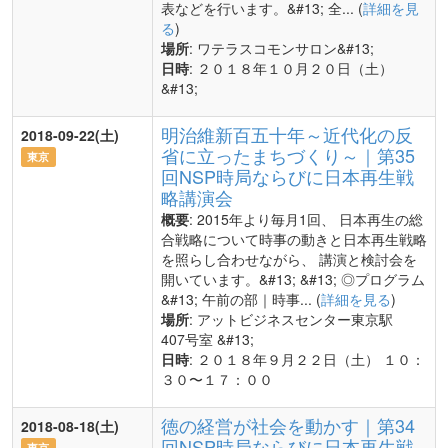
表などを行います。&#13; 全... (
詳細を見
る
)
場所
: ワテラスコモンサロン&#13;
日時
: ２０１８年１０月２０日（土）
&#13;
明治維新百五十年～近代化の反
2018-09-22(土)
省に立ったまちづくり～｜第35
東京
回NSP時局ならびに日本再生戦
略講演会
概要
: 2015年より毎月1回、 日本再生の総
合戦略について時事の動きと日本再生戦略
を照らし合わせながら、 講演と検討会を
開いています。&#13; &#13; ◎プログラム
&#13; 午前の部｜時事... (
詳細を見る
)
場所
: アットビジネスセンター東京駅
407号室 &#13;
日時
: ２０１８年９月２２日（土） １０：
３０〜１７：００
徳の経営が社会を動かす｜第34
2018-08-18(土)
回NSP時局ならびに日本再生戦
東京