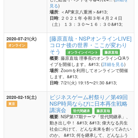
見る
)
場所
: ＜AP東京八重洲＞&#13;
日時
: ２０２１年 令和３年４月２４日
（土） １３：３０〜１６：３０&#13;
[藤原直哉・NSPオンラインLIVE]
2020-07-21(火)
コロナ後の世界・ここが変わり
オンライン
そう
オンラインイベント
藤原直哉
概要
: 藤原直哉 理事長のオンラインQ/Aラ
イブを開催します。&#13; (
詳細を見る
)
場所
: Zoomを利用してオンラインで開催
します。&#13;
日時
: 7/21(火) 19:15〜21:30 &#13;
ビジネスゲーム村祭り／第49回
2020-02-15(土)
NSP時局ならびに日本再生戦略
東京
講演会
世代間継承
藤原直哉
概要
: NSP第17期テーマ「世代間継承」、
動き出し中！ &#13; &#13; 偉大なる共生
社会に向けて、どんな未来を創ってみたい
のか。 &#13; 何を継承して、どんなふう