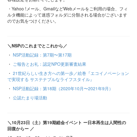
・Yahoo !メール、GmailなどWebメールをご利用の場合、フィ
ルタ機能によって迷惑フォルダに分類される場合がございます
のでお気をつけください。
＼NSPのこれまでとこれから／
・
NSP活動記録：第7期〜第17期
・
ご報告とお礼：認定NPO更新審査結果
・
21世紀らしい生き方への第一歩／絵巻『エコイノベーション
で実現する サステナブルなライフスタイル』
・
NSP活動記録：第18期（2020年10月〜2021年9月）
・
公認たまり場活動
＼10月23日（土）第19期総会イベント ー日本再生は人間性の
回復からー ／