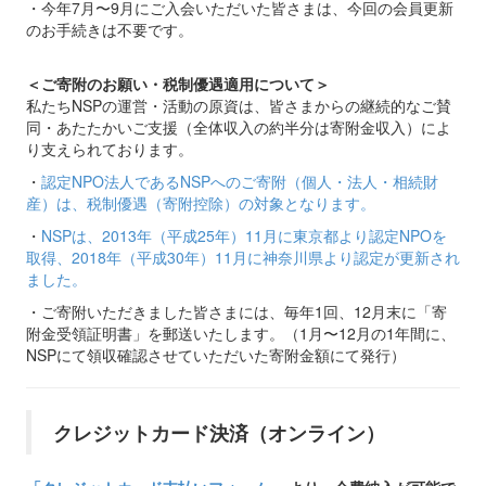
・今年7月〜9月にご入会いただいた皆さまは、今回の会員更新
のお手続きは不要です。
＜ご寄附のお願い・税制優遇適用について＞
私たちNSPの運営・活動の原資は、皆さまからの継続的なご賛
同・あたたかいご支援（全体収入の約半分は寄附金収入）によ
り支えられております。
・
認定NPO法人であるNSPへのご寄附（個人・法人・相続財
産）は、税制優遇（寄附控除）の対象となります。
・
NSPは、2013年（平成25年）11月に東京都より認定NPOを
取得、2018年（平成30年）11月に神奈川県より認定が更新され
ました。
・ご寄附いただきました皆さまには、毎年1回、12月末に「寄
附金受領証明書」を郵送いたします。（1月〜12月の1年間に、
NSPにて領収確認させていただいた寄附金額にて発行）
クレジットカード決済（オンライン）