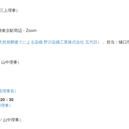
 三上理事）
@東京駅周辺・Zoom
の天然発酵建てによる染織 野川染織工業株式会社 五代目）
、担当：樋口
当：山中理事）
藤原理事長）
20：30
阿部理事）
/ 山中理事）