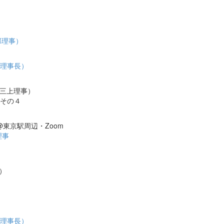
阿部理事）
原理事長）
 三上理事）
その４
@東京駅周辺・Zoom
理事
事）
原理事長）