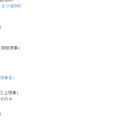
まり場SVC
事）
当：阿部理事）
原理事長）
 三上理事）
その４
事）