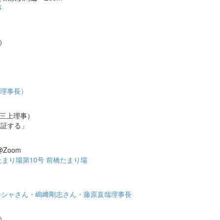
事
事）
原理事長）
 三上理事）
検証する」
Zoom
まり場第10号 前橋たまり場
ーシャさん・嶋﨑剛志さん・藤原直哉理事長
事）