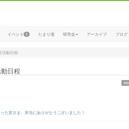
イベント
たまり場
研究会
アーカイブ
ブログ
1
年9月活動日程
月活動日程
202
。
さった皆さま、本当にありがとうございました！