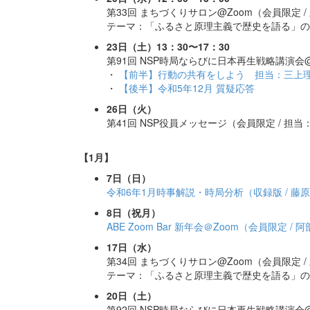
第33回 まちづくりサロン@Zoom（会員限定 /
テーマ：「ふるさと原理主義で歴史を語る」の
23日（土）13：30〜17：30
第91回 NSP時局ならびに日本再生戦略講演会@Zo
・
【前半】行動の共有をしよう 担当：三上
・
【後半】令和5年12月 質疑応答
26日（火）
第41回 NSP役員メッセージ（会員限定 / 担
【1月】
7日（日）
令和6年1月時事解説・時局分析（収録版 / 藤
8日（祝月）
ABE Zoom Bar 新年会＠Zoom（会員限定 / 
17日（水）
第34回 まちづくりサロン@Zoom（会員限定 /
テーマ：「ふるさと原理主義で歴史を語る」の
20日（土）
第92回 NSP時局ならびに日本再生戦略講演会@