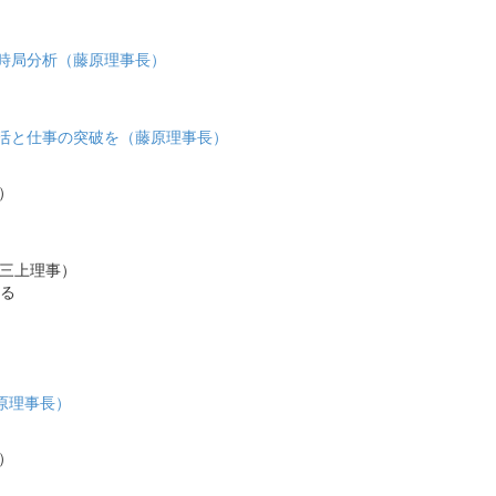
・時局分析（藤原理事長）
：生活と仕事の突破を（藤原理事長）
事）
 三上理事）
る
藤原理事長）
事）