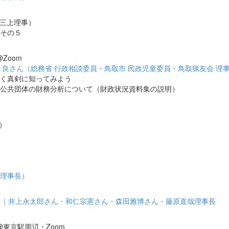
 三上理事）
その５
Zoom
良さん（総務省 行政相談委員・鳥取市 民政児童委員・鳥取猟友会 理
く真剣に知ってみよう
公共団体の財務分析について（財政状況資料集の説明）
事）
原理事長）
と｜井上永太郎さん・和仁宗憲さん・森田雅博さん・藤原直哉理事長
@東京駅周辺・Zoom