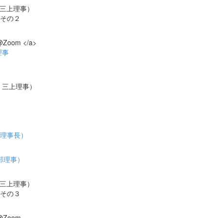
 三上理事）
その２
om </a>
理事
当：三上理事）
原理事長）
阿部理事）
 三上理事）
その３
Zoom