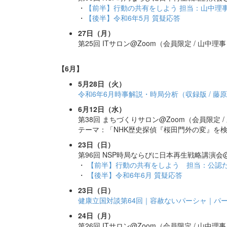
・
【前半】行動の共有をしよう 担当：山中理
・
【後半】令和6年5月 質疑応答
27日（月）
第25回 ITサロン@Zoom（会員限定 / 山中理
【6月】
5月28日（火）
令和6年6月時事解説・時局分析（収録版 / 藤
6月12日（水）
第38回 まちづくりサロン@Zoom（会員限定 /
テーマ：「NHK歴史探偵『桜田門外の変』を
23日（日）
第96回 NSP時局ならびに日本再生戦略講演会@
・
【前半】行動の共有をしよう 担当：公認た
・
【後半】令和6年6月 質疑応答
23日（日）
健康立国対談第64回｜容赦ないパーシャ｜パ
24日（月）
第26回 ITサロン@Zoom（会員限定 / 山中理