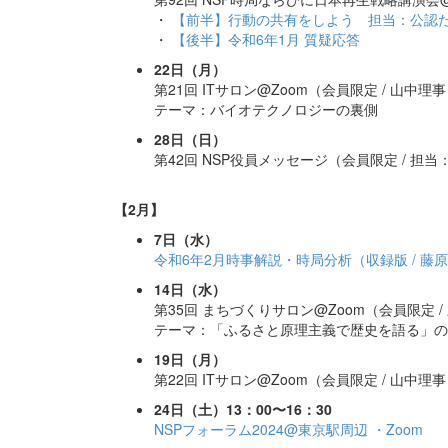
・
【前半】行動の共有をしよう 担当：公認た
・
【後半】令和6年1月 質疑応答
22日（月）
第21回 ITサロン@Zoom（会員限定 / 山中理
テーマ：バイオテクノロジーの裏側
28日（日）
第42回 NSP役員メッセージ（会員限定 / 担
【2月】
7日（水）
令和6年2月時事解説・時局分析（収録版 / 藤
14日（水）
第35回 まちづくりサロン@Zoom（会員限定 /
テーマ：「ふるさと原理主義で歴史を語る」の
19日（月）
第22回 ITサロン@Zoom（会員限定 / 山中理
24日（土）13：00〜16：30
NSPフォーラム2024@東京駅周辺 ・Zoom