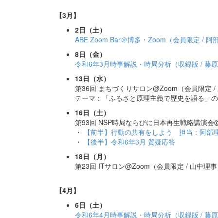
【3月】
2日（土）
ABE Zoom Bar＠博多・Zoom（会員限定 / 
8日（金）
令和6年3月時事解説・時局分析（収録版 / 藤
13日（水）
第36回 まちづくりサロン@Zoom（会員限定 /
テーマ：「ふるさと原理主義で歴史を語る」の
16日（土）
第93回 NSP時局ならびに日本再生戦略講演会
・
【前半】行動の共有をしよう 担当：阿部
・
【後半】令和6年3月 質疑応答
18日（月）
第23回 ITサロン@Zoom（会員限定 / 山中理
【4月】
6日（土）
令和6年4月時事解説・時局分析（収録版 / 藤