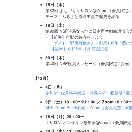
15日（水）
第32回 まちづくりサロン@Zoom（会員限定 /
テーマ：ふるさと原理主義で歴史を語る
18日（土）
第90回 NSP時局ならびに日本再生戦略講演会
・【前半】行動の共有をしよう
ゲスト：野川雄気さん（創業109年 / 藍
・
【後半】令和5年11月 質疑応答
30日（木）
第40回 NSP役員メッセージ（会員限定 / 担
【12月】
4日（月）
令和5年12月時事解説・時局分析（収録版 / 
9日（土）18：00〜21：00 ／ Zoom 18：30〜
ABE Zoom Bar＠札幌・Zoom（会員限定 / 
18日（月）20：00〜
ITサロン オンライン忘年会@Zoom（会員限定 
20日（水）12：00〜13：00