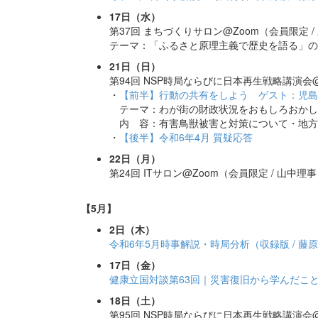
17日（水）
第37回 まちづくりサロン@Zoom（会員限定 /
テーマ：「ふるさと原理主義で歴史を語る」の
21日（日）
第94回 NSP時局ならびに日本再生戦略講演会@
・
【前半】行動の共有をしよう ゲスト：児島 
テーマ：わが街の財政状況をおもしろおかし
内 容：有害鳥獣被害と対策について・地方
・
【後半】令和6年4月 質疑応答
22日（月）
第24回 ITサロン@Zoom（会員限定 / 山中理
【5月】
2日（木）
令和6年5月時事解説・時局分析（収録版 / 藤
17日（金）
健康立国対談第63回｜災害復旧から学んだこ
18日（土）
第95回 NSP時局ならびに日本再生戦略講演会