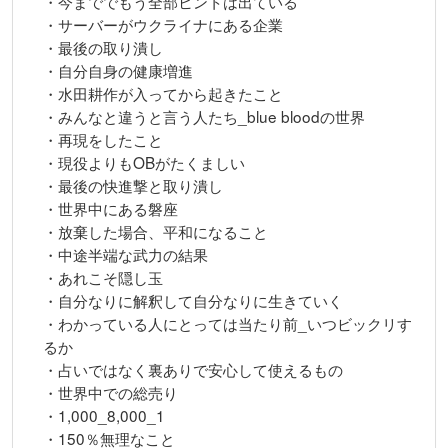
・今まででもう全部ヒントは出ている
・サーバーがウクライナにある企業
・最後の取り潰し
・自分自身の健康増進
・水田耕作が入ってから起きたこと
・みんなと違うと言う人たち_blue bloodの世界
・再現をしたこと
・現役よりもOBがたくましい
・最後の快進撃と取り潰し
・世界中にある磐座
・放棄した場合、平和になること
・中途半端な武力の結果
・あれこそ隠し玉
・自分なりに解釈して自分なりに生きていく
・わかっている人にとっては当たり前_いつビックリす
るか
・占いではなく裏ありで安心して使えるもの
・世界中での総売り
・1,000_8,000_1
・150％無理なこと