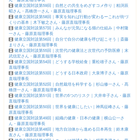
健康立国対談第59回｜自然との共生をめざすコメ作り｜粕渕辰
昭さん・髙橋啓一さん・藤原直哉理事長
健康立国対談第58回｜事実を知れば行動が変わるーこれが街づ
くりの基本｜木下敏之さん・藤原直哉理事長
健康立国対談第57回｜みんなが元気になる畑の仕組み｜中村隆
一さん・藤原直哉理事長
健康立国対談第56回｜自分で自分の健康を呼び起こそう｜斎藤
まりさん・藤原直哉理事長
健康立国対談第55回｜次世代の健康法と次世代の予防医療｜末
武信宏さん・藤原直哉理事長
健康立国対談第54回｜どうする学校給食｜重松雄子さん・藤原
直哉理事長
健康立国対談第53回｜どうする日本政府｜大泉博子さん・藤原
直哉理事長
健康立国対談第52回｜自然栽培を科学する｜杉山修一さん・髙
橋啓一さん・藤原直哉理事長
健康立国対談第51回｜世界の5つのリスク｜大井幸子さん・藤原
直哉理事長
健康立国対談第50回｜世界を健康にしたい｜神馬征峰さん・藤
原直哉理事長
健康立国対談第49回｜組織の健康・日本の健康｜横山公一さ
ん・藤原直哉理事長
健康立国対談第48回｜地方自治体から進める日本再生｜鈴木康
友さん・藤原直哉理事長