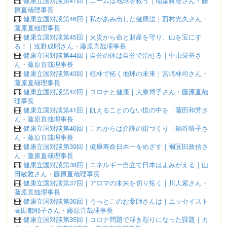
健康立国対談第47回｜ニームは地球を救う｜稲葉眞澄さん・藤
原直哉理事長
健康立国対談第46回｜私があみ出した健康法｜西村光久さん・
藤原直哉理事長
健康立国対談第45回｜火災から命と財産を守り、山を宝にす
る！｜浅野成昭さん・藤原直哉理事長
健康立国対談第44回｜自分の体は自分で治せる｜中山栄基さ
ん・藤原直哉理事長
健康立国対談第43回｜植林で拓く地球の未来｜宮崎林司さん・
藤原直哉理事長
健康立国対談第42回｜コロナと健康｜大泉博子さん・藤原直哉
理事長
健康立国対談第41回｜飢えることのない世の中を｜藤田和芳さ
ん・藤原直哉理事長
健康立国対談第40回｜これからは介護の街づくり｜鍋谷晴子さ
ん・藤原直哉理事長
健康立国対談第39回｜健康寿命日本一をめざす｜襧冝田政信さ
ん・藤原直哉理事長
健康立国対談第38回｜エネルギー自立で日本はよみがえる｜山
田敏雅さん・藤原直哉理事長
健康立国対談第37回｜アロマの未来を切り拓く｜川人紫さん・
藤原直哉理事長
健康立国対談第36回｜うっとこのお薬師さんは｜エッセイスト
高田都耶子さん・藤原直哉理事長
健康立国対談第35回｜コロナ問題で浮き彫りになった課題｜カ