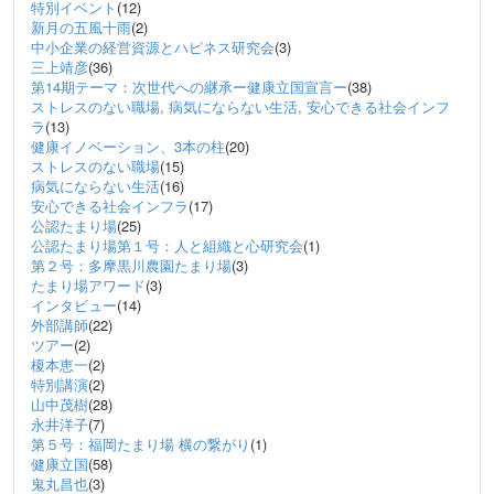
特別イベント
(12)
新月の五風十雨
(2)
中小企業の経営資源とハピネス研究会
(3)
三上靖彦
(36)
第14期テーマ：次世代への継承ー健康立国宣言ー
(38)
ストレスのない職場, 病気にならない生活, 安心できる社会インフ
ラ
(13)
健康イノベーション、3本の柱
(20)
ストレスのない職場
(15)
病気にならない生活
(16)
安心できる社会インフラ
(17)
公認たまり場
(25)
公認たまり場第１号：人と組織と心研究会
(1)
第２号：多摩黒川農園たまり場
(3)
たまり場アワード
(3)
インタビュー
(14)
外部講師
(22)
ツアー
(2)
榎本恵一
(2)
特別講演
(2)
山中茂樹
(28)
永井洋子
(7)
第５号：福岡たまり場 横の繋がり
(1)
健康立国
(58)
鬼丸昌也
(3)