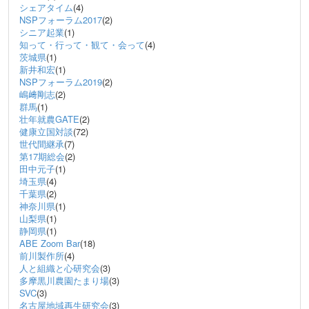
シェアタイム
(4)
NSPフォーラム2017
(2)
シニア起業
(1)
知って・行って・観て・会って
(4)
茨城県
(1)
新井和宏
(1)
NSPフォーラム2019
(2)
嶋﨑剛志
(2)
群馬
(1)
壮年就農GATE
(2)
健康立国対談
(72)
世代間継承
(7)
第17期総会
(2)
田中元子
(1)
埼玉県
(4)
千葉県
(2)
神奈川県
(1)
山梨県
(1)
静岡県
(1)
ABE Zoom Bar
(18)
前川製作所
(4)
人と組織と心研究会
(3)
多摩黒川農園たまり場
(3)
SVC
(3)
名古屋地域再生研究会
(3)