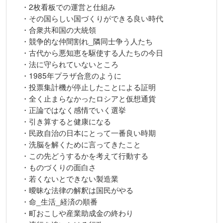
・2枚看板での運営と仕組み
・その国らしい国づくりができる良い時代
・合衆共和国の大統領
・競争的な仲間割れ_隣同士争う人たち
・古代から悪知恵を駆使する人たちの今日
・法に守られていないところ
・1985年プラザ合意のように
・投票集計機が停止したことによる証明
・全く止まらなかったロシアと仮想通貨
・正論ではなく感情でいく選挙
・引き算すると健康になる
・民政自治の日本にとって一番良い時期
・洗脳を解くために言ってきたこと
・この先どうするかを考えて行動する
・ものづくりの面白さ
・若くないとできない製造業
・曖昧な法律の解釈は国民がやる
・命_生活_経済の順番
・町おこしや産業助成金の終わり