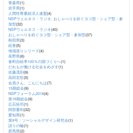
青森県
(1)
岩手県
(1)
人間性尊重経済人連盟
(4)
NSPウェルネス・ラジオ, おしゃべりを紡ぐヨコ型・シェア型・参
加型
(32)
NSPウェルネス・ラジオ
(40)
おしゃべりを紡ぐヨコ型・シェア型・参加型
(37)
秋田県
(3)
絵巻
(5)
地域巡りシリーズ
(4)
長野県
(6)
食料自給率100％の国づくりへ
(1)
だれもが働ける社会をめざす
(1)
佐藤茂則
(9)
高田宏臣
(5)
会員さん、こんにちは
(7)
15期総会
(9)
NSPフォーラム2018
(4)
第16期総会
(9)
広石拓司
(1)
阿部重利
(32)
愛知県
(1)
第9号：ソーシャルデザイン研究会
(1)
語りの輪
(1)
群馬県
(2)