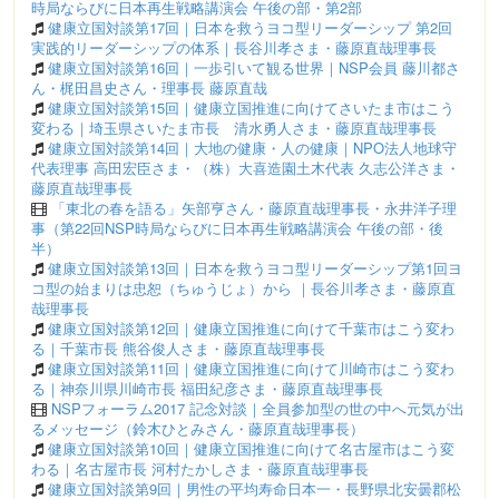
時局ならびに日本再生戦略講演会 午後の部・第2部
健康立国対談第17回｜日本を救うヨコ型リーダーシップ 第2回
実践的リーダーシップの体系｜長谷川孝さま・藤原直哉理事長
健康立国対談第16回｜一歩引いて観る世界｜NSP会員 藤川都さ
ん・梶田昌史さん・理事長 藤原直哉
健康立国対談第15回｜健康立国推進に向けてさいたま市はこう
変わる｜埼玉県さいたま市長 清水勇人さま・藤原直哉理事長
健康立国対談第14回｜大地の健康・人の健康｜NPO法人地球守
代表理事 高田宏臣さま・（株）大喜造園土木代表 久志公洋さま・
藤原直哉理事長
「東北の春を語る」矢部亨さん・藤原直哉理事長・永井洋子理
事（第22回NSP時局ならびに日本再生戦略講演会 午後の部・後
半）
健康立国対談第13回｜日本を救うヨコ型リーダーシップ第1回ヨ
コ型の始まりは忠恕（ちゅうじょ）から ｜長谷川孝さま・藤原直
哉理事長
健康立国対談第12回｜健康立国推進に向けて千葉市はこう変わ
る｜千葉市長 熊谷俊人さま・藤原直哉理事長
健康立国対談第11回｜健康立国推進に向けて川崎市はこう変わ
る｜神奈川県川崎市長 福田紀彦さま・藤原直哉理事長
NSPフォーラム2017 記念対談｜全員参加型の世の中へ元気が出
るメッセージ（鈴木ひとみさん・藤原直哉理事長）
健康立国対談第10回｜健康立国推進に向けて名古屋市はこう変
わる｜名古屋市長 河村たかしさま・藤原直哉理事長
健康立国対談第9回｜男性の平均寿命日本一・長野県北安曇郡松