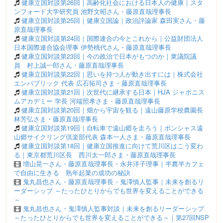
健康立国対談第26回｜高齢化社会における日本人の健康｜スタ
ンフォード大学研究員 池野文昭さん・藤原直哉理事長
健康立国対談第25回｜健康立国論｜政治評論家 森田実さん・藤
原直哉理事長
健康立国対談第24回｜国際連合の今とこれから｜公益財団法人
日本国際連合協会理事 伊勢桃代さん・藤原直哉理事長
健康立国対談第23回｜今の政治で日本がもつのか｜衆議院議
員 村上誠一郎さん・藤原直哉理事長
健康立国対談第22回｜思いを持つ人が動き出すには｜株式会社
エンパブリック 代表 広石拓司さま・藤原直哉理事長
健康立国対談第21回｜次世代に継承する日本｜HJA ジャポニス
ムアカデミー 学長 河端照孝さま・藤原直哉理事長
健康立国対談第20回｜畑から宇宙を観る｜遠山藤原学校農園長
林芳弘さま・藤原直哉理事長
健康立国対談第19回｜自転車で遠山郷を走ろう｜ボンシャス遠
山郷サイクリング倶楽部代表 森本一人さま・藤原直哉理事長
健康立国対談第18回｜健康立国推進に向けて荒川区はこう変わ
る｜東京都荒川区長 西川太一郎さま・藤原直哉理事長
増山晃一さん・藤原直哉理事長・永井洋子理事｜半農半カフェ
で自由に生きる 熟年起業の成功の秘訣
鬼丸昌也さん・藤原直哉理事長・鬼澤慎人監事｜未来を創るリ
ーダーシップ ～たったひとりからでも世界を変えることができる
～
鬼丸昌也さん・鬼澤慎人監事対談｜未来を創るリーダーシップ
～たったひとりからでも世界を変えることができる～｜第27回NSP