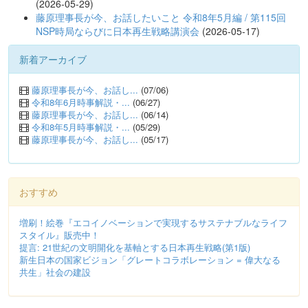
(2026-05-29)
藤原理事長が今、お話したいこと 令和8年5月編 / 第115回
NSP時局ならびに日本再生戦略講演会
(2026-05-17)
新着アーカイブ
藤原理事長が今、お話し...
(07/06)
令和8年6月時事解説・...
(06/27)
藤原理事長が今、お話し...
(06/14)
令和8年5月時事解説・...
(05/29)
藤原理事長が今、お話し...
(05/17)
おすすめ
増刷！絵巻『エコイノベーションで実現するサステナブルなライフ
スタイル』販売中！
提言: 21世紀の文明開化を基軸とする日本再生戦略(第1版)
新生日本の国家ビジョン「グレートコラボレーション = 偉大なる
共生」社会の建設