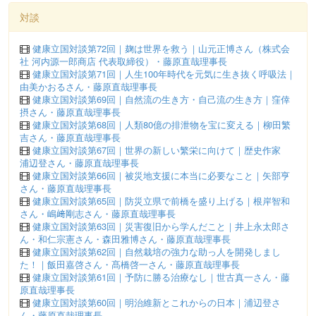
対談
健康立国対談第72回｜麹は世界を救う｜山元正博さん（株式会
社 河内源一郎商店 代表取締役）・藤原直哉理事長
健康立国対談第71回｜人生100年時代を元気に生き抜く呼吸法｜
由美かおるさん・藤原直哉理事長
健康立国対談第69回｜自然流の生き方・自己流の生き方｜窪倖
摂さん・藤原直哉理事長
健康立国対談第68回｜人類80億の排泄物を宝に変える｜柳田繁
吉さん・藤原直哉理事長
健康立国対談第67回｜世界の新しい繁栄に向けて｜歴史作家
浦辺登さん・藤原直哉理事長
健康立国対談第66回｜被災地支援に本当に必要なこと｜矢部亨
さん・藤原直哉理事長
健康立国対談第65回｜防災立県で前橋を盛り上げる｜根岸智和
さん・嶋﨑剛志さん・藤原直哉理事長
健康立国対談第63回｜災害復旧から学んだこと｜井上永太郎さ
ん・和仁宗憲さん・森田雅博さん・藤原直哉理事長
健康立国対談第62回｜自然栽培の強力な助っ人を開発しまし
た！｜飯田嘉啓さん・髙橋啓一さん・藤原直哉理事長
健康立国対談第61回｜予防に勝る治療なし｜世古真一さん・藤
原直哉理事長
健康立国対談第60回｜明治維新とこれからの日本｜浦辺登さ
ん・藤原直哉理事長