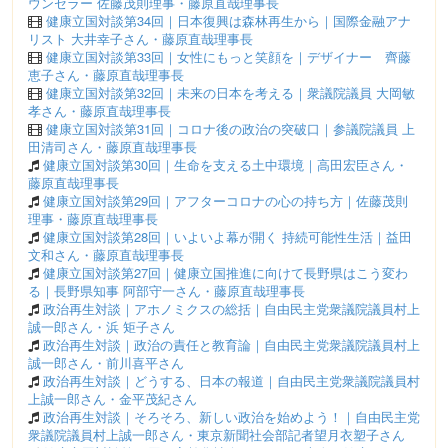
ウンセラー 佐藤茂則理事・藤原直哉理事長
健康立国対談第34回｜日本復興は森林再生から｜国際金融アナ
リスト 大井幸子さん・藤原直哉理事長
健康立国対談第33回｜女性にもっと笑顔を｜デザイナー 齊藤
恵子さん・藤原直哉理事長
健康立国対談第32回｜未来の日本を考える｜衆議院議員 大岡敏
孝さん・藤原直哉理事長
健康立国対談第31回｜コロナ後の政治の突破口｜参議院議員 上
田清司さん・藤原直哉理事長
健康立国対談第30回｜生命を支える土中環境｜高田宏臣さん・
藤原直哉理事長
健康立国対談第29回｜アフターコロナの心の持ち方｜佐藤茂則
理事・藤原直哉理事長
健康立国対談第28回｜いよいよ幕が開く 持続可能性生活｜益田
文和さん・藤原直哉理事長
健康立国対談第27回｜健康立国推進に向けて長野県はこう変わ
る｜長野県知事 阿部守一さん・藤原直哉理事長
政治再生対談｜アホノミクスの総括｜自由民主党衆議院議員村上
誠一郎さん・浜 矩子さん
政治再生対談｜政治の責任と教育論｜自由民主党衆議院議員村上
誠一郎さん・前川喜平さん
政治再生対談｜どうする、日本の報道｜自由民主党衆議院議員村
上誠一郎さん・金平茂紀さん
政治再生対談｜そろそろ、新しい政治を始めよう！｜自由民主党
衆議院議員村上誠一郎さん・東京新聞社会部記者望月衣塑子さん