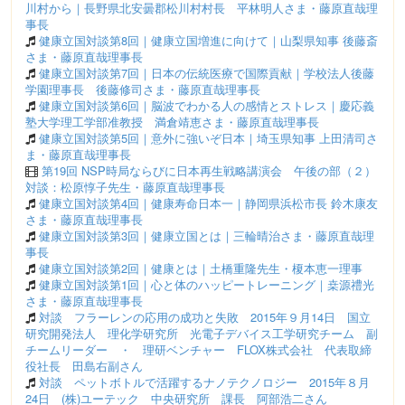
川村から｜長野県北安曇郡松川村村長 平林明人さま・藤原直哉理
事長
健康立国対談第8回｜健康立国増進に向けて｜山梨県知事 後藤斎
さま・藤原直哉理事長
健康立国対談第7回｜日本の伝統医療で国際貢献｜学校法人後藤
学園理事長 後藤修司さま・藤原直哉理事長
健康立国対談第6回｜脳波でわかる人の感情とストレス｜慶応義
塾大学理工学部准教授 満倉靖恵さま・藤原直哉理事長
健康立国対談第5回｜意外に強いぞ日本｜埼玉県知事 上田清司さ
ま・藤原直哉理事長
第19回 NSP時局ならびに日本再生戦略講演会 午後の部（２）
対談：松原惇子先生・藤原直哉理事長
健康立国対談第4回｜健康寿命日本一｜静岡県浜松市長 鈴木康友
さま・藤原直哉理事長
健康立国対談第3回｜健康立国とは｜三輪晴治さま・藤原直哉理
事長
健康立国対談第2回｜健康とは｜土橋重隆先生・榎本恵一理事
健康立国対談第1回｜心と体のハッピートレーニング｜桒源禮光
さま・藤原直哉理事長
対談 フラーレンの応用の成功と失敗 2015年９月14日 国立
研究開発法人 理化学研究所 光電子デバイス工学研究チーム 副
チームリーダー ・ 理研ベンチャー FLOX株式会社 代表取締
役社長 田島右副さん
対談 ペットボトルで活躍するナノテクノロジー 2015年８月
24日 (株)ユーテック 中央研究所 課長 阿部浩二さん