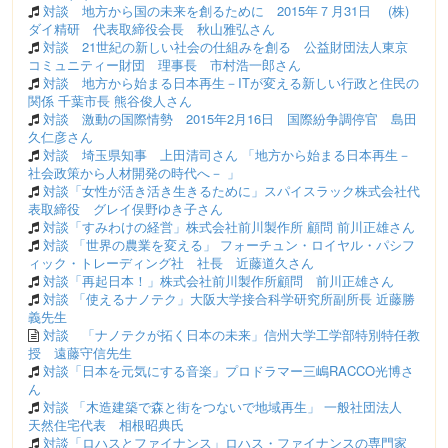
対談 地方から国の未来を創るために 2015年７月31日 (株)
ダイ精研 代表取締役会長 秋山雅弘さん
対談 21世紀の新しい社会の仕組みを創る 公益財団法人東京
コミュニティー財団 理事長 市村浩一郎さん
対談 地方から始まる日本再生－ITが変える新しい行政と住民の
関係 千葉市長 熊谷俊人さん
対談 激動の国際情勢 2015年2月16日 国際紛争調停官 島田
久仁彦さん
対談 埼玉県知事 上田清司さん 「地方から始まる日本再生－
社会政策から人材開発の時代へ－ 」
対談「女性が活き活き生きるために」スパイスラック株式会社代
表取締役 グレイ俣野ゆき子さん
対談「すみわけの経営」株式会社前川製作所 顧問 前川正雄さん
対談 「世界の農業を変える」 フォーチュン・ロイヤル・パシフ
ィック・トレーディング社 社長 近藤道久さん
対談「再起日本！」株式会社前川製作所顧問 前川正雄さん
対談 「使えるナノテク」大阪大学接合科学研究所副所長 近藤勝
義先生
対談 「ナノテクが拓く日本の未来」信州大学工学部特別特任教
授 遠藤守信先生
対談「日本を元気にする音楽」プロドラマー三嶋RACCO光博さ
ん
対談 「木造建築で森と街をつないで地域再生」 一般社団法人
天然住宅代表 相根昭典氏
対談「ロハスとファイナンス」ロハス・ファイナンスの専門家