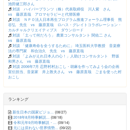
池田健三郎さん
対談 ハイパープランツ（株）代表取締役 川人紫 さん
vs 藤原直哉 アロマセラピーと代替医療
対談 ＮＰＯ法人日本再生プログラム推進フォーラム理事長 熊
谷弘 先生 vs 藤原直哉 ロハス・グレイトコラボレーション・
カルチャルクリエイティブス ダウンロード
対談 「土って何だろう」 農業コンサルタント 関佑二 さん
vs 藤原直哉
対談 「健康寿命を全うするために」 埼玉医科大学教授 音楽療
法の専門家 和合治久 先生 vs 藤原直哉
対談 「よみがえれ日本人の心！」人助けコンサルタント 野坂
和男さん vs 藤原直哉
対談 2006年7月 忍野村村おこし・胡麻を作ってみよう会の企画
宣伝担当、音楽家 井上敦夫さん vs 藤原直哉 ごまを使った村
おこし
ランキング
新生日本の国家ビジョ...
(08/27)
2018年8月時事解説...
(08/18)
令和元年9月時事解説・...
(09/14)
元には戻れない世界情勢...
(09/22)