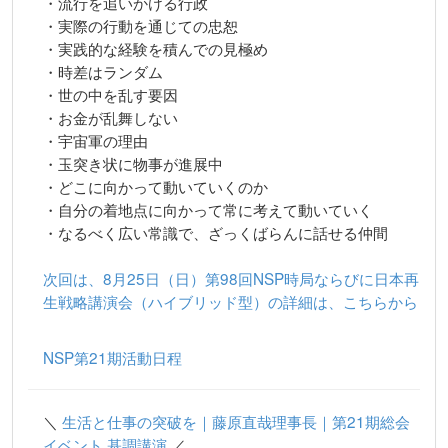
・流行を追いかける行政
・実際の行動を通じての忠恕
・実践的な経験を積んでの見極め
・時差はランダム
・世の中を乱す要因
・お金が乱舞しない
・宇宙軍の理由
・玉突き状に物事が進展中
・どこに向かって動いていくのか
・自分の着地点に向かって常に考えて動いていく
・なるべく広い常識で、ざっくばらんに話せる仲間
次回は、8月25日（日）第98回NSP時局ならびに日本再
生戦略講演会（ハイブリッド型）の詳細は、こちらから
NSP第21期活動日程
＼
生活と仕事の突破を｜藤原直哉理事長｜第21期総会
イベント 基調講演
／