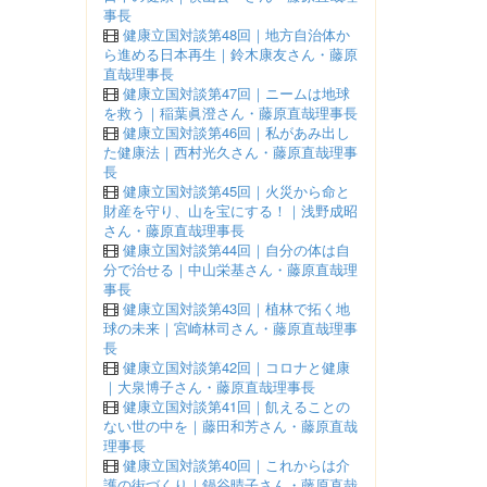
事長
健康立国対談第48回｜地方自治体か
ら進める日本再生｜鈴木康友さん・藤原
直哉理事長
健康立国対談第47回｜ニームは地球
を救う｜稲葉眞澄さん・藤原直哉理事長
健康立国対談第46回｜私があみ出し
た健康法｜西村光久さん・藤原直哉理事
長
健康立国対談第45回｜火災から命と
財産を守り、山を宝にする！｜浅野成昭
さん・藤原直哉理事長
健康立国対談第44回｜自分の体は自
分で治せる｜中山栄基さん・藤原直哉理
事長
健康立国対談第43回｜植林で拓く地
球の未来｜宮崎林司さん・藤原直哉理事
長
健康立国対談第42回｜コロナと健康
｜大泉博子さん・藤原直哉理事長
健康立国対談第41回｜飢えることの
ない世の中を｜藤田和芳さん・藤原直哉
理事長
健康立国対談第40回｜これからは介
護の街づくり｜鍋谷晴子さん・藤原直哉