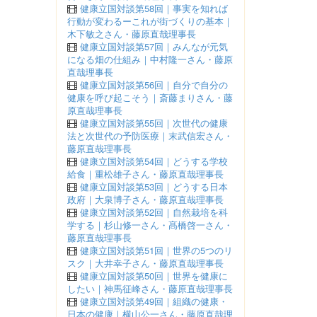
健康立国対談第58回｜事実を知れば
行動が変わるーこれが街づくりの基本｜
木下敏之さん・藤原直哉理事長
健康立国対談第57回｜みんなが元気
になる畑の仕組み｜中村隆一さん・藤原
直哉理事長
健康立国対談第56回｜自分で自分の
健康を呼び起こそう｜斎藤まりさん・藤
原直哉理事長
健康立国対談第55回｜次世代の健康
法と次世代の予防医療｜末武信宏さん・
藤原直哉理事長
健康立国対談第54回｜どうする学校
給食｜重松雄子さん・藤原直哉理事長
健康立国対談第53回｜どうする日本
政府｜大泉博子さん・藤原直哉理事長
健康立国対談第52回｜自然栽培を科
学する｜杉山修一さん・髙橋啓一さん・
藤原直哉理事長
健康立国対談第51回｜世界の5つのリ
スク｜大井幸子さん・藤原直哉理事長
健康立国対談第50回｜世界を健康に
したい｜神馬征峰さん・藤原直哉理事長
健康立国対談第49回｜組織の健康・
日本の健康｜横山公一さん・藤原直哉理