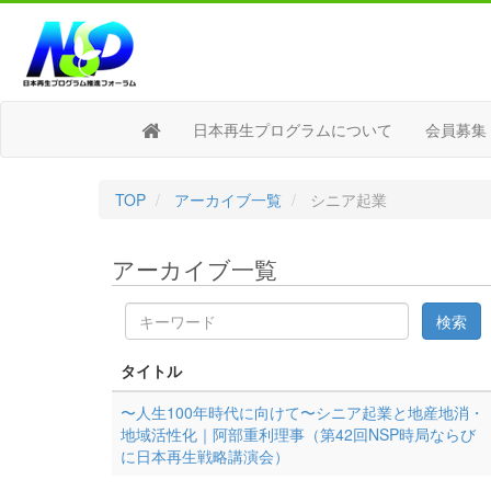
日本再生プログラムについて
会員募集
TOP
アーカイブ一覧
シニア起業
アーカイブ一覧
キ
検索
ー
ワ
タイトル
ー
ド
〜人生100年時代に向けて〜シニア起業と地産地消・
地域活性化｜阿部重利理事（第42回NSP時局ならび
に日本再生戦略講演会）