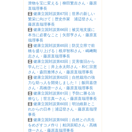
泄物を宝に変える｜柳田繁吉さん・藤原
直哉理事長
健康立国対談第67回｜世界の新しい
繁栄に向けて｜歴史作家 浦辺登さん・
藤原直哉理事長
健康立国対談第66回｜被災地支援に
本当に必要なこと｜矢部亨さん・藤原直
哉理事長
健康立国対談第65回｜防災立県で前
橋を盛り上げる｜根岸智和さん・嶋﨑剛
志さん・藤原直哉理事長
健康立国対談第63回｜災害復旧から
学んだこと｜井上永太郎さん・和仁宗憲
さん・森田雅博さん・藤原直哉理事長
健康立国対談第62回｜自然栽培の強
力な助っ人を開発しました！｜飯田嘉啓
さん・髙橋啓一さん・藤原直哉理事長
健康立国対談第61回｜予防に勝る治
療なし｜世古真一さん・藤原直哉理事長
健康立国対談第60回｜明治維新とこ
れからの日本｜浦辺登さん・藤原直哉理
事長
健康立国対談第59回｜自然との共生
をめざすコメ作り｜粕渕辰昭さん・髙橋
啓一さん・藤原直哉理事長