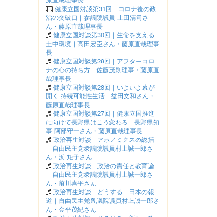
健康立国対談第31回｜コロナ後の政
治の突破口｜参議院議員 上田清司さ
ん・藤原直哉理事長
健康立国対談第30回｜生命を支える
土中環境｜高田宏臣さん・藤原直哉理事
長
健康立国対談第29回｜アフターコロ
ナの心の持ち方｜佐藤茂則理事・藤原直
哉理事長
健康立国対談第28回｜いよいよ幕が
開く 持続可能性生活｜益田文和さん・
藤原直哉理事長
健康立国対談第27回｜健康立国推進
に向けて長野県はこう変わる｜長野県知
事 阿部守一さん・藤原直哉理事長
政治再生対談｜アホノミクスの総括
｜自由民主党衆議院議員村上誠一郎さ
ん・浜 矩子さん
政治再生対談｜政治の責任と教育論
｜自由民主党衆議院議員村上誠一郎さ
ん・前川喜平さん
政治再生対談｜どうする、日本の報
道｜自由民主党衆議院議員村上誠一郎さ
ん・金平茂紀さん