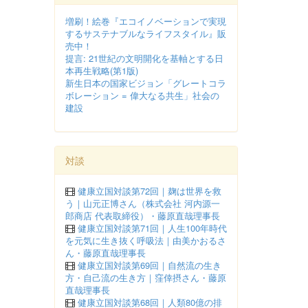
増刷！絵巻『エコイノベーションで実現
するサステナブルなライフスタイル』販
売中！
提言: 21世紀の文明開化を基軸とする日
本再生戦略(第1版)
新生日本の国家ビジョン「グレートコラ
ボレーション = 偉大なる共生」社会の
建設
対談
健康立国対談第72回｜麹は世界を救
う｜山元正博さん（株式会社 河内源一
郎商店 代表取締役）・藤原直哉理事長
健康立国対談第71回｜人生100年時代
を元気に生き抜く呼吸法｜由美かおるさ
ん・藤原直哉理事長
健康立国対談第69回｜自然流の生き
方・自己流の生き方｜窪倖摂さん・藤原
直哉理事長
健康立国対談第68回｜人類80億の排