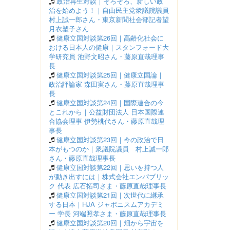
政治再生対談｜そろそろ、新しい政
治を始めよう！｜自由民主党衆議院議員
村上誠一郎さん・東京新聞社会部記者望
月衣塑子さん
健康立国対談第26回｜高齢化社会に
おける日本人の健康｜スタンフォード大
学研究員 池野文昭さん・藤原直哉理事
長
健康立国対談第25回｜健康立国論｜
政治評論家 森田実さん・藤原直哉理事
長
健康立国対談第24回｜国際連合の今
とこれから｜公益財団法人 日本国際連
合協会理事 伊勢桃代さん・藤原直哉理
事長
健康立国対談第23回｜今の政治で日
本がもつのか｜衆議院議員 村上誠一郎
さん・藤原直哉理事長
健康立国対談第22回｜思いを持つ人
が動き出すには｜株式会社エンパブリッ
ク 代表 広石拓司さま・藤原直哉理事長
健康立国対談第21回｜次世代に継承
する日本｜HJA ジャポニスムアカデミ
ー 学長 河端照孝さま・藤原直哉理事長
健康立国対談第20回｜畑から宇宙を