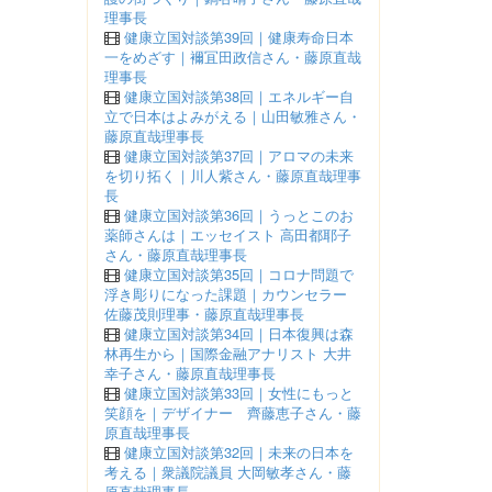
理事長
健康立国対談第39回｜健康寿命日本
一をめざす｜襧冝田政信さん・藤原直哉
理事長
健康立国対談第38回｜エネルギー自
立で日本はよみがえる｜山田敏雅さん・
藤原直哉理事長
健康立国対談第37回｜アロマの未来
を切り拓く｜川人紫さん・藤原直哉理事
長
健康立国対談第36回｜うっとこのお
薬師さんは｜エッセイスト 高田都耶子
さん・藤原直哉理事長
健康立国対談第35回｜コロナ問題で
浮き彫りになった課題｜カウンセラー
佐藤茂則理事・藤原直哉理事長
健康立国対談第34回｜日本復興は森
林再生から｜国際金融アナリスト 大井
幸子さん・藤原直哉理事長
健康立国対談第33回｜女性にもっと
笑顔を｜デザイナー 齊藤恵子さん・藤
原直哉理事長
健康立国対談第32回｜未来の日本を
考える｜衆議院議員 大岡敏孝さん・藤
原直哉理事長