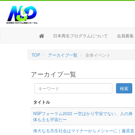
日本再生プログラムについて
会員募集
TOP
アーカイブ一覧
全体イベント
アーカイブ一覧
キ
検索
ー
ワ
タイトル
ー
ド
NSPフォーラム2022 ー空ばかり宇宙でない、人の身
体も土も宇宙だー
偉大なる共生社会はマイナーからメジャーに｜藤原直