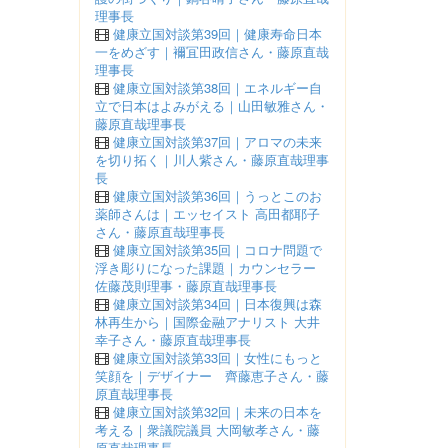
理事長
健康立国対談第39回｜健康寿命日本
一をめざす｜襧冝田政信さん・藤原直哉
理事長
健康立国対談第38回｜エネルギー自
立で日本はよみがえる｜山田敏雅さん・
藤原直哉理事長
健康立国対談第37回｜アロマの未来
を切り拓く｜川人紫さん・藤原直哉理事
長
健康立国対談第36回｜うっとこのお
薬師さんは｜エッセイスト 高田都耶子
さん・藤原直哉理事長
健康立国対談第35回｜コロナ問題で
浮き彫りになった課題｜カウンセラー
佐藤茂則理事・藤原直哉理事長
健康立国対談第34回｜日本復興は森
林再生から｜国際金融アナリスト 大井
幸子さん・藤原直哉理事長
健康立国対談第33回｜女性にもっと
笑顔を｜デザイナー 齊藤恵子さん・藤
原直哉理事長
健康立国対談第32回｜未来の日本を
考える｜衆議院議員 大岡敏孝さん・藤
原直哉理事長