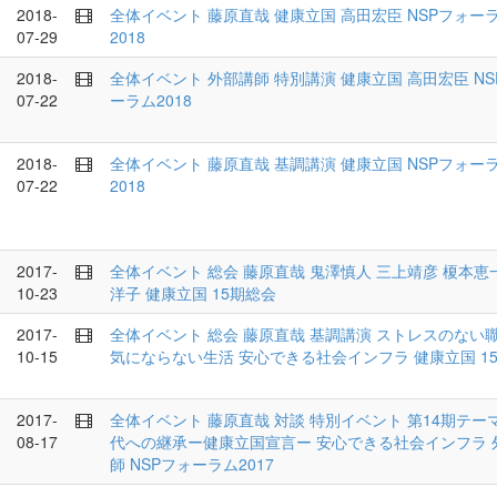
2018-
全体イベント
藤原直哉
健康立国
高田宏臣
NSPフォー
07-29
2018
2018-
全体イベント
外部講師
特別講演
健康立国
高田宏臣
N
07-22
ーラム2018
2018-
全体イベント
藤原直哉
基調講演
健康立国
NSPフォー
07-22
2018
2017-
全体イベント
総会
藤原直哉
鬼澤慎人
三上靖彦
榎本恵
10-23
洋子
健康立国
15期総会
2017-
全体イベント
総会
藤原直哉
基調講演
ストレスのない
10-15
気にならない生活
安心できる社会インフラ
健康立国
1
2017-
全体イベント
藤原直哉
対談
特別イベント
第14期テー
08-17
代への継承ー健康立国宣言ー
安心できる社会インフラ
師
NSPフォーラム2017