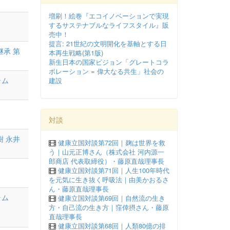
増刷！絵巻『エコイノベーションで実現
するサステナブルなライフスタイル』販
売中！
提言: 21世紀の文明開化を基軸とする日
継承
第
本再生戦略(第1版)
新生日本の国家ビジョン「グレートコラ
ボレーション = 偉大なる共生」社会の
ラム
建設
対談
樹
永井
健康立国対談第72回｜麹は世界を救
う｜山元正博さん（株式会社 河内源一
郎商店 代表取締役）・藤原直哉理事長
健康立国対談第71回｜人生100年時代
を元気に生き抜く呼吸法｜由美かおるさ
ん・藤原直哉理事長
ラム
健康立国対談第69回｜自然流の生き
方・自己流の生き方｜窪倖摂さん・藤原
直哉理事長
健康立国対談第68回｜人類80億の排