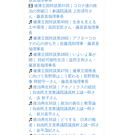
健康立国対談第31回｜コロナ後の政
治の突破口｜参議院議員 上田清司さ
ん・藤原直哉理事長
健康立国対談第30回｜生命を支える
土中環境｜高田宏臣さん・藤原直哉理事
長
健康立国対談第29回｜アフターコロ
ナの心の持ち方｜佐藤茂則理事・藤原直
哉理事長
健康立国対談第28回｜いよいよ幕が
開く 持続可能性生活｜益田文和さん・
藤原直哉理事長
健康立国対談第27回｜健康立国推進
に向けて長野県はこう変わる｜長野県知
事 阿部守一さん・藤原直哉理事長
政治再生対談｜アホノミクスの総括
｜自由民主党衆議院議員村上誠一郎さ
ん・浜 矩子さん
政治再生対談｜政治の責任と教育論
｜自由民主党衆議院議員村上誠一郎さ
ん・前川喜平さん
政治再生対談｜どうする、日本の報
道｜自由民主党衆議院議員村上誠一郎さ
ん・金平茂紀さん