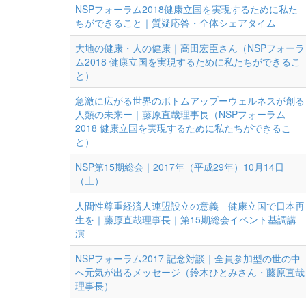
NSPフォーラム2018健康立国を実現するために私た
ちができること｜質疑応答・全体シェアタイム
大地の健康・人の健康｜高田宏臣さん（NSPフォーラ
ム2018 健康立国を実現するために私たちができるこ
と）
急激に広がる世界のボトムアップーウェルネスが創る
人類の未来ー｜藤原直哉理事長（NSPフォーラム
2018 健康立国を実現するために私たちができるこ
と）
NSP第15期総会｜2017年（平成29年）10月14日
（土）
人間性尊重経済人連盟設立の意義 健康立国で日本再
生を｜藤原直哉理事長｜第15期総会イベント基調講
演
NSPフォーラム2017 記念対談｜全員参加型の世の中
へ元気が出るメッセージ（鈴木ひとみさん・藤原直哉
理事長）