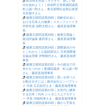
政治再生対談｜そろそろ、新しい政
治を始めよう！｜自由民主党衆議院議員
村上誠一郎さん・東京新聞社会部記者望
月衣塑子さん
健康立国対談第26回｜高齢化社会に
おける日本人の健康｜スタンフォード大
学研究員 池野文昭さん・藤原直哉理事
長
健康立国対談第25回｜健康立国論｜
政治評論家 森田実さん・藤原直哉理事
長
健康立国対談第24回｜国際連合の今
とこれから｜公益財団法人 日本国際連
合協会理事 伊勢桃代さん・藤原直哉理
事長
健康立国対談第23回｜今の政治で日
本がもつのか｜衆議院議員 村上誠一郎
さん・藤原直哉理事長
健康立国対談第22回｜思いを持つ人
が動き出すには｜株式会社エンパブリッ
ク 代表 広石拓司さま・藤原直哉理事長
健康立国対談第21回｜次世代に継承
する日本｜HJA ジャポニスムアカデミ
ー 学長 河端照孝さま・藤原直哉理事長
健康立国対談第20回｜畑から宇宙を