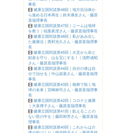
事長
健康立国対談第48回｜地方自治体か
ら進める日本再生｜鈴木康友さん・藤原
直哉理事長
健康立国対談第47回｜ニームは地球
を救う｜稲葉眞澄さん・藤原直哉理事長
健康立国対談第46回｜私があみ出し
た健康法｜西村光久さん・藤原直哉理事
長
健康立国対談第45回｜火災から命と
財産を守り、山を宝にする！｜浅野成昭
さん・藤原直哉理事長
健康立国対談第44回｜自分の体は自
分で治せる｜中山栄基さん・藤原直哉理
事長
健康立国対談第43回｜植林で拓く地
球の未来｜宮崎林司さん・藤原直哉理事
長
健康立国対談第42回｜コロナと健康
｜大泉博子さん・藤原直哉理事長
健康立国対談第41回｜飢えることの
ない世の中を｜藤田和芳さん・藤原直哉
理事長
健康立国対談第40回｜これからは介
護の街づくり｜鍋谷晴子さん・藤原直哉