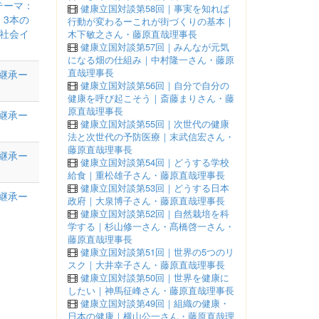
テーマ：
健康立国対談第58回｜事実を知れば
、3本の
行動が変わるーこれが街づくりの基本｜
社会イ
木下敏之さん・藤原直哉理事長
健康立国対談第57回｜みんなが元気
になる畑の仕組み｜中村隆一さん・藤原
直哉理事長
継承ー
健康立国対談第56回｜自分で自分の
健康を呼び起こそう｜斎藤まりさん・藤
原直哉理事長
継承ー
健康立国対談第55回｜次世代の健康
法と次世代の予防医療｜末武信宏さん・
藤原直哉理事長
継承ー
健康立国対談第54回｜どうする学校
給食｜重松雄子さん・藤原直哉理事長
健康立国対談第53回｜どうする日本
継承ー
政府｜大泉博子さん・藤原直哉理事長
健康立国対談第52回｜自然栽培を科
学する｜杉山修一さん・髙橋啓一さん・
藤原直哉理事長
健康立国対談第51回｜世界の5つのリ
スク｜大井幸子さん・藤原直哉理事長
健康立国対談第50回｜世界を健康に
したい｜神馬征峰さん・藤原直哉理事長
健康立国対談第49回｜組織の健康・
日本の健康｜横山公一さん・藤原直哉理