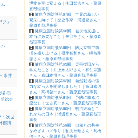
泄物を宝に変える｜柳田繁吉さん・藤原
ラム
直哉理事長
健康立国対談第67回｜世界の新しい
繁栄に向けて｜歴史作家 浦辺登さん・
SPフォ
藤原直哉理事長
健康立国対談第66回｜被災地支援に
本当に必要なこと｜矢部亨さん・藤原直
哉理事長
ラム
健康立国対談第65回｜防災立県で前
橋を盛り上げる｜根岸智和さん・嶋﨑剛
志さん・藤原直哉理事長
健康立国対談第63回｜災害復旧から
学んだこと｜井上永太郎さん・和仁宗憲
一
永井
さん・森田雅博さん・藤原直哉理事長
健康立国対談第62回｜自然栽培の強
力な助っ人を開発しました！｜飯田嘉啓
さん・髙橋啓一さん・藤原直哉理事長
職場
病
健康立国対談第61回｜予防に勝る治
5期総会
療なし｜世古真一さん・藤原直哉理事長
健康立国対談第60回｜明治維新とこ
れからの日本｜浦辺登さん・藤原直哉理
マ：次世
事長
外部講
健康立国対談第59回｜自然との共生
をめざすコメ作り｜粕渕辰昭さん・髙橋
啓一さん・藤原直哉理事長