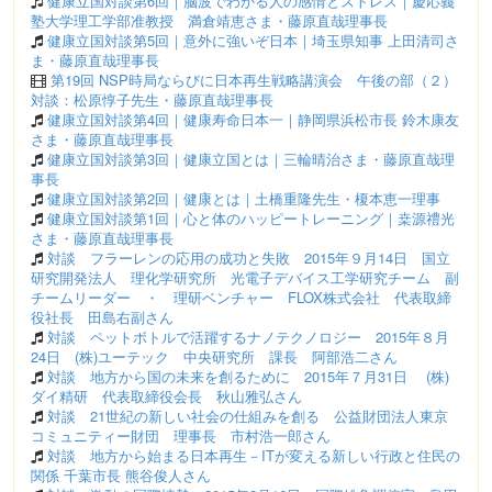
健康立国対談第6回｜脳波でわかる人の感情とストレス｜慶応義
塾大学理工学部准教授 満倉靖恵さま・藤原直哉理事長
健康立国対談第5回｜意外に強いぞ日本｜埼玉県知事 上田清司さ
ま・藤原直哉理事長
第19回 NSP時局ならびに日本再生戦略講演会 午後の部（２）
対談：松原惇子先生・藤原直哉理事長
健康立国対談第4回｜健康寿命日本一｜静岡県浜松市長 鈴木康友
さま・藤原直哉理事長
健康立国対談第3回｜健康立国とは｜三輪晴治さま・藤原直哉理
事長
健康立国対談第2回｜健康とは｜土橋重隆先生・榎本恵一理事
健康立国対談第1回｜心と体のハッピートレーニング｜桒源禮光
さま・藤原直哉理事長
対談 フラーレンの応用の成功と失敗 2015年９月14日 国立
研究開発法人 理化学研究所 光電子デバイス工学研究チーム 副
チームリーダー ・ 理研ベンチャー FLOX株式会社 代表取締
役社長 田島右副さん
対談 ペットボトルで活躍するナノテクノロジー 2015年８月
24日 (株)ユーテック 中央研究所 課長 阿部浩二さん
対談 地方から国の未来を創るために 2015年７月31日 (株)
ダイ精研 代表取締役会長 秋山雅弘さん
対談 21世紀の新しい社会の仕組みを創る 公益財団法人東京
コミュニティー財団 理事長 市村浩一郎さん
対談 地方から始まる日本再生－ITが変える新しい行政と住民の
関係 千葉市長 熊谷俊人さん