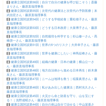
健康立国対談第56回｜自分で自分の健康を呼び起こそう｜斎藤
まりさん・藤原直哉理事長
健康立国対談第55回｜次世代の健康法と次世代の予防医療｜末
武信宏さん・藤原直哉理事長
健康立国対談第54回｜どうする学校給食｜重松雄子さん・藤原
直哉理事長
健康立国対談第53回｜どうする日本政府｜大泉博子さん・藤原
直哉理事長
健康立国対談第52回｜自然栽培を科学する｜杉山修一さん・髙
橋啓一さん・藤原直哉理事長
健康立国対談第51回｜世界の5つのリスク｜大井幸子さん・藤原
直哉理事長
健康立国対談第50回｜世界を健康にしたい｜神馬征峰さん・藤
原直哉理事長
健康立国対談第49回｜組織の健康・日本の健康｜横山公一さ
ん・藤原直哉理事長
健康立国対談第48回｜地方自治体から進める日本再生｜鈴木康
友さん・藤原直哉理事長
健康立国対談第47回｜ニームは地球を救う｜稲葉眞澄さん・藤
原直哉理事長
健康立国対談第46回｜私があみ出した健康法｜西村光久さん・
藤原直哉理事長
健康立国対談第45回｜火災から命と財産を守り、山を宝にす
る！｜浅野成昭さん・藤原直哉理事長
健康立国対談第44回｜自分の体は自分で治せる｜中山栄基さ