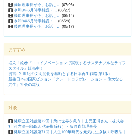
藤原理事長が今、お話し...
(07/06)
令和8年6月時事解説・...
(06/27)
藤原理事長が今、お話し...
(06/14)
令和8年5月時事解説・...
(05/29)
藤原理事長が今、お話し...
(05/17)
おすすめ
増刷！絵巻『エコイノベーションで実現するサステナブルなライフ
スタイル』販売中！
提言: 21世紀の文明開化を基軸とする日本再生戦略(第1版)
新生日本の国家ビジョン「グレートコラボレーション = 偉大なる
共生」社会の建設
対談
健康立国対談第72回｜麹は世界を救う｜山元正博さん（株式会
社 河内源一郎商店 代表取締役）・藤原直哉理事長
健康立国対談第71回｜人生100年時代を元気に生き抜く呼吸法｜