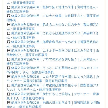
ん・藤原直哉理事長
健康立国対談第43回｜植林で拓く地球の未来｜宮崎林司さん・
藤原直哉理事長
健康立国対談第42回｜コロナと健康｜大泉博子さん・藤原直哉
理事長
健康立国対談第41回｜飢えることのない世の中を｜藤田和芳さ
ん・藤原直哉理事長
健康立国対談第40回｜これからは介護の街づくり｜鍋谷晴子さ
ん・藤原直哉理事長
健康立国対談第39回｜健康寿命日本一をめざす｜襧冝田政信さ
ん・藤原直哉理事長
健康立国対談第38回｜エネルギー自立で日本はよみがえる｜山
田敏雅さん・藤原直哉理事長
健康立国対談第37回｜アロマの未来を切り拓く｜川人紫さん・
藤原直哉理事長
健康立国対談第36回｜うっとこのお薬師さんは｜エッセイスト
高田都耶子さん・藤原直哉理事長
健康立国対談第35回｜コロナ問題で浮き彫りになった課題｜カ
ウンセラー 佐藤茂則理事・藤原直哉理事長
健康立国対談第34回｜日本復興は森林再生から｜国際金融アナ
リスト 大井幸子さん・藤原直哉理事長
健康立国対談第33回｜女性にもっと笑顔を｜デザイナー 齊藤
恵子さん・藤原直哉理事長
健康立国対談第32回｜未来の日本を考える｜衆議院議員 大岡敏
孝さん・藤原直哉理事長