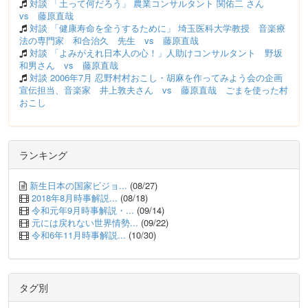
対談 「土って何だろう」 農業コンサルタント 関佑二 さん
vs 藤原直哉
対談 「健康寿命を全うするために」 埼玉医科大学教授 音楽療
法の専門家 和合治久 先生 vs 藤原直哉
対談 「よみがえれ日本人の心！」人助けコンサルタント 野坂
和男さん vs 藤原直哉
対談 2006年7月 忍野村村おこし・胡麻を作ってみよう会の企画
宣伝担当、音楽家 井上敦夫さん vs 藤原直哉 ごまを使った村
おこし
ランキング
新生日本の国家ビジョ...
(08/27)
2018年8月時事解説...
(08/18)
令和元年9月時事解説・...
(09/14)
元には戻れない世界情勢...
(09/22)
令和6年11月時事解説...
(10/30)
タグ別