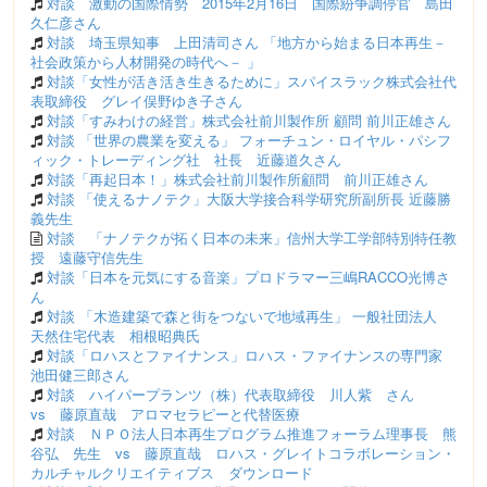
対談 激動の国際情勢 2015年2月16日 国際紛争調停官 島田
久仁彦さん
対談 埼玉県知事 上田清司さん 「地方から始まる日本再生－
社会政策から人材開発の時代へ－ 」
対談「女性が活き活き生きるために」スパイスラック株式会社代
表取締役 グレイ俣野ゆき子さん
対談「すみわけの経営」株式会社前川製作所 顧問 前川正雄さん
対談 「世界の農業を変える」 フォーチュン・ロイヤル・パシフ
ィック・トレーディング社 社長 近藤道久さん
対談「再起日本！」株式会社前川製作所顧問 前川正雄さん
対談 「使えるナノテク」大阪大学接合科学研究所副所長 近藤勝
義先生
対談 「ナノテクが拓く日本の未来」信州大学工学部特別特任教
授 遠藤守信先生
対談「日本を元気にする音楽」プロドラマー三嶋RACCO光博さ
ん
対談 「木造建築で森と街をつないで地域再生」 一般社団法人
天然住宅代表 相根昭典氏
対談「ロハスとファイナンス」ロハス・ファイナンスの専門家
池田健三郎さん
対談 ハイパープランツ（株）代表取締役 川人紫 さん
vs 藤原直哉 アロマセラピーと代替医療
対談 ＮＰＯ法人日本再生プログラム推進フォーラム理事長 熊
谷弘 先生 vs 藤原直哉 ロハス・グレイトコラボレーション・
カルチャルクリエイティブス ダウンロード