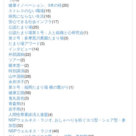
健康イノベーション、3本の柱
(20)
ストレスのない職場
(15)
病気にならない生活
(16)
安心できる社会インフラ
(17)
公認たまり場
(25)
公認たまり場第１号：人と組織と心研究会
(1)
第２号：多摩黒川農園たまり場
(3)
たまり場アワード
(3)
インタビュー
(14)
外部講師
(22)
ツアー
(2)
榎本恵一
(2)
特別講演
(2)
山中茂樹
(28)
永井洋子
(7)
第５号：福岡たまり場 横の繋がり
(1)
健康立国
(58)
鬼丸昌也
(3)
青森県
(1)
岩手県
(1)
人間性尊重経済人連盟
(4)
NSPウェルネス・ラジオ, おしゃべりを紡ぐヨコ型・シェア型・参
加型
(32)
NSPウェルネス・ラジオ
(40)