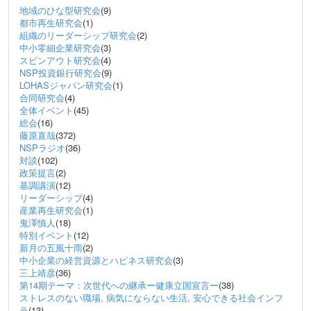
地域のひな型研究会
(9)
都市再生研究会
(1)
組織のリーダーシップ研究会
(2)
中小零細企業研究会
(3)
スピンアウト研究会
(4)
NSP投資銀行研究会
(9)
LOHASジャパン研究会
(1)
合同研究会
(4)
全体イベント
(45)
総会
(16)
藤原直哉
(372)
NSPラジオ
(36)
対談
(102)
政策提言
(2)
基調講演
(12)
リーダーシップ
(4)
産業再生研究会
(1)
鬼澤慎人
(18)
特別イベント
(12)
新月の五風十雨
(2)
中小企業の経営資源とハピネス研究会
(3)
三上靖彦
(36)
第14期テーマ：次世代への継承ー健康立国宣言ー
(38)
ストレスのない職場, 病気にならない生活, 安心できる社会インフ
ラ
(13)