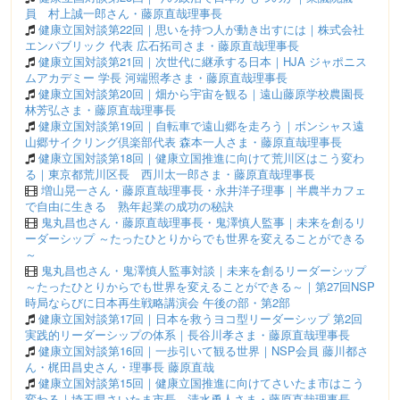
員 村上誠一郎さん・藤原直哉理事長
健康立国対談第22回｜思いを持つ人が動き出すには｜株式会社
エンパブリック 代表 広石拓司さま・藤原直哉理事長
健康立国対談第21回｜次世代に継承する日本｜HJA ジャポニス
ムアカデミー 学長 河端照孝さま・藤原直哉理事長
健康立国対談第20回｜畑から宇宙を観る｜遠山藤原学校農園長
林芳弘さま・藤原直哉理事長
健康立国対談第19回｜自転車で遠山郷を走ろう｜ボンシャス遠
山郷サイクリング倶楽部代表 森本一人さま・藤原直哉理事長
健康立国対談第18回｜健康立国推進に向けて荒川区はこう変わ
る｜東京都荒川区長 西川太一郎さま・藤原直哉理事長
増山晃一さん・藤原直哉理事長・永井洋子理事｜半農半カフェ
で自由に生きる 熟年起業の成功の秘訣
鬼丸昌也さん・藤原直哉理事長・鬼澤慎人監事｜未来を創るリ
ーダーシップ ～たったひとりからでも世界を変えることができる
～
鬼丸昌也さん・鬼澤慎人監事対談｜未来を創るリーダーシップ
～たったひとりからでも世界を変えることができる～｜第27回NSP
時局ならびに日本再生戦略講演会 午後の部・第2部
健康立国対談第17回｜日本を救うヨコ型リーダーシップ 第2回
実践的リーダーシップの体系｜長谷川孝さま・藤原直哉理事長
健康立国対談第16回｜一歩引いて観る世界｜NSP会員 藤川都さ
ん・梶田昌史さん・理事長 藤原直哉
健康立国対談第15回｜健康立国推進に向けてさいたま市はこう
変わる｜埼玉県さいたま市長 清水勇人さま・藤原直哉理事長