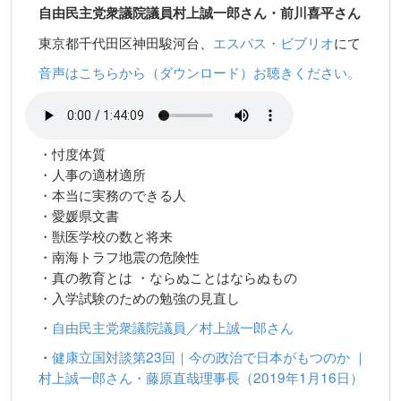
自由民主党衆議院議員村上誠一郎さん・前川喜平さん
東京都千代田区神田駿河台、
エスパス・ビブリオ
にて
音声はこちらから（ダウンロード）お聴きください。
・忖度体質
・人事の適材適所
・本当に実務のできる人
・愛媛県文書
・獣医学校の数と将来
・南海トラフ地震の危険性
・真の教育とは ・ならぬことはならぬもの
・入学試験のための勉強の見直し
・
自由民主党衆議院議員／村上誠一郎さん
・
健康立国対談第23回｜今の政治で日本がもつのか ｜
村上誠一郎さん・藤原直哉理事長（2019年1月16日）