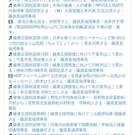
健康立国対談第14回｜大地の健康・人の健康｜NPO法人地球守
代表理事 高田宏臣さま・（株）大喜造園土木代表 久志公洋さま・
藤原直哉理事長
「東北の春を語る」矢部亨さん・藤原直哉理事長・永井洋子理
事（第22回NSP時局ならびに日本再生戦略講演会 午後の部・後
半）
健康立国対談第13回｜日本を救うヨコ型リーダーシップ第1回ヨ
コ型の始まりは忠恕（ちゅうじょ）から ｜長谷川孝さま・藤原直
哉理事長
健康立国対談第12回｜健康立国推進に向けて千葉市はこう変わ
る｜千葉市長 熊谷俊人さま・藤原直哉理事長
健康立国対談第11回｜健康立国推進に向けて川崎市はこう変わ
る｜神奈川県川崎市長 福田紀彦さま・藤原直哉理事長
NSPフォーラム2017 記念対談｜全員参加型の世の中へ元気が出
るメッセージ（鈴木ひとみさん・藤原直哉理事長）
健康立国対談第10回｜健康立国推進に向けて名古屋市はこう変
わる｜名古屋市長 河村たかしさま・藤原直哉理事長
健康立国対談第9回｜男性の平均寿命日本一・長野県北安曇郡松
川村から｜長野県北安曇郡松川村村長 平林明人さま・藤原直哉理
事長
健康立国対談第8回｜健康立国増進に向けて｜山梨県知事 後藤斎
さま・藤原直哉理事長
健康立国対談第7回｜日本の伝統医療で国際貢献｜学校法人後藤
学園理事長 後藤修司さま・藤原直哉理事長