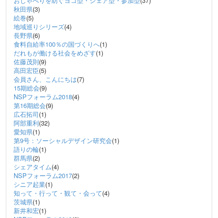
おしゃべりを紡ぐヨコ型・シェア型・参加型
(37)
秋田県
(3)
絵巻
(5)
地域巡りシリーズ
(4)
長野県
(6)
食料自給率100％の国づくりへ
(1)
だれもが働ける社会をめざす
(1)
佐藤茂則
(9)
高田宏臣
(5)
会員さん、こんにちは
(7)
15期総会
(9)
NSPフォーラム2018
(4)
第16期総会
(9)
広石拓司
(1)
阿部重利
(32)
愛知県
(1)
第9号：ソーシャルデザイン研究会
(1)
語りの輪
(1)
群馬県
(2)
シェアタイム
(4)
NSPフォーラム2017
(2)
シニア起業
(1)
知って・行って・観て・会って
(4)
茨城県
(1)
新井和宏
(1)