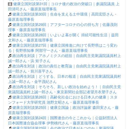
健康立国対談第31回｜コロナ後の政治の突破口｜参議院議員 上
田清司さん・藤原直哉理事長
健康立国対談第30回｜生命を支える土中環境｜高田宏臣さん・
藤原直哉理事長
健康立国対談第29回｜アフターコロナの心の持ち方｜佐藤茂則
理事・藤原直哉理事長
健康立国対談第28回｜いよいよ幕が開く 持続可能性生活｜益田
文和さん・藤原直哉理事長
健康立国対談第27回｜健康立国推進に向けて長野県はこう変わ
る｜長野県知事 阿部守一さん・藤原直哉理事長
政治再生対談｜アホノミクスの総括｜自由民主党衆議院議員村上
誠一郎さん・浜 矩子さん
政治再生対談｜政治の責任と教育論｜自由民主党衆議院議員村上
誠一郎さん・前川喜平さん
政治再生対談｜どうする、日本の報道｜自由民主党衆議院議員村
上誠一郎さん・金平茂紀さん
政治再生対談｜そろそろ、新しい政治を始めよう！｜自由民主党
衆議院議員村上誠一郎さん・東京新聞社会部記者望月衣塑子さん
健康立国対談第26回｜高齢化社会における日本人の健康｜スタ
ンフォード大学研究員 池野文昭さん・藤原直哉理事長
健康立国対談第25回｜健康立国論｜政治評論家 森田実さん・藤
原直哉理事長
健康立国対談第24回｜国際連合の今とこれから｜公益財団法人
日本国際連合協会理事 伊勢桃代さん・藤原直哉理事長
健康立国対談第23回｜今の政治で日本がもつのか｜衆議院議