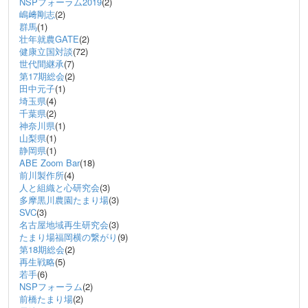
NSPフォーラム2019
(2)
嶋﨑剛志
(2)
群馬
(1)
壮年就農GATE
(2)
健康立国対談
(72)
世代間継承
(7)
第17期総会
(2)
田中元子
(1)
埼玉県
(4)
千葉県
(2)
神奈川県
(1)
山梨県
(1)
静岡県
(1)
ABE Zoom Bar
(18)
前川製作所
(4)
人と組織と心研究会
(3)
多摩黒川農園たまり場
(3)
SVC
(3)
名古屋地域再生研究会
(3)
たまり場福岡横の繋がり
(9)
第18期総会
(2)
再生戦略
(5)
若手
(6)
NSPフォーラム
(2)
前橋たまり場
(2)