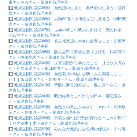
由美かおるさん・藤原直哉理事長
健康立国対談第69回｜自然流の生き方・自己流の生き方｜窪倖
摂さん・藤原直哉理事長
健康立国対談第68回｜人類80億の排泄物を宝に変える｜柳田繁
吉さん・藤原直哉理事長
健康立国対談第67回｜世界の新しい繁栄に向けて｜歴史作家
浦辺登さん・藤原直哉理事長
健康立国対談第66回｜被災地支援に本当に必要なこと｜矢部亨
さん・藤原直哉理事長
健康立国対談第65回｜防災立県で前橋を盛り上げる｜根岸智和
さん・嶋﨑剛志さん・藤原直哉理事長
健康立国対談第63回｜災害復旧から学んだこと｜井上永太郎さ
ん・和仁宗憲さん・森田雅博さん・藤原直哉理事長
健康立国対談第62回｜自然栽培の強力な助っ人を開発しまし
た！｜飯田嘉啓さん・髙橋啓一さん・藤原直哉理事長
健康立国対談第61回｜予防に勝る治療なし｜世古真一さん・藤
原直哉理事長
健康立国対談第60回｜明治維新とこれからの日本｜浦辺登さ
ん・藤原直哉理事長
健康立国対談第59回｜自然との共生をめざすコメ作り｜粕渕辰
昭さん・髙橋啓一さん・藤原直哉理事長
健康立国対談第58回｜事実を知れば行動が変わるーこれが街づ
くりの基本｜木下敏之さん・藤原直哉理事長
健康立国対談第57回｜みんなが元気になる畑の仕組み｜中村隆
一さん・藤原直哉理事長