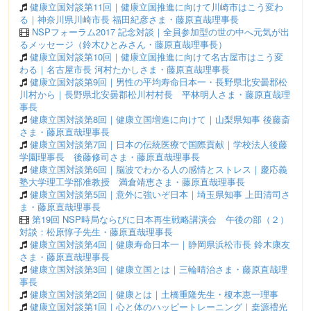
健康立国対談第11回｜健康立国推進に向けて川崎市はこう変わ
る｜神奈川県川崎市長 福田紀彦さま・藤原直哉理事長
NSPフォーラム2017 記念対談｜全員参加型の世の中へ元気が出
るメッセージ（鈴木ひとみさん・藤原直哉理事長）
健康立国対談第10回｜健康立国推進に向けて名古屋市はこう変
わる｜名古屋市長 河村たかしさま・藤原直哉理事長
健康立国対談第9回｜男性の平均寿命日本一・長野県北安曇郡松
川村から｜長野県北安曇郡松川村村長 平林明人さま・藤原直哉理
事長
健康立国対談第8回｜健康立国増進に向けて｜山梨県知事 後藤斎
さま・藤原直哉理事長
健康立国対談第7回｜日本の伝統医療で国際貢献｜学校法人後藤
学園理事長 後藤修司さま・藤原直哉理事長
健康立国対談第6回｜脳波でわかる人の感情とストレス｜慶応義
塾大学理工学部准教授 満倉靖恵さま・藤原直哉理事長
健康立国対談第5回｜意外に強いぞ日本｜埼玉県知事 上田清司さ
ま・藤原直哉理事長
第19回 NSP時局ならびに日本再生戦略講演会 午後の部（２）
対談：松原惇子先生・藤原直哉理事長
健康立国対談第4回｜健康寿命日本一｜静岡県浜松市長 鈴木康友
さま・藤原直哉理事長
健康立国対談第3回｜健康立国とは｜三輪晴治さま・藤原直哉理
事長
健康立国対談第2回｜健康とは｜土橋重隆先生・榎本恵一理事
健康立国対談第1回｜心と体のハッピートレーニング｜桒源禮光