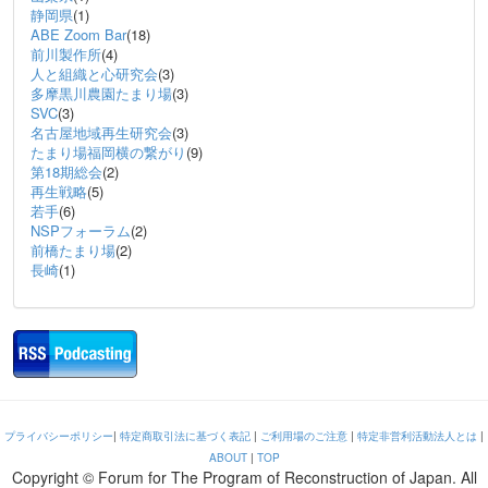
静岡県
(1)
ABE Zoom Bar
(18)
前川製作所
(4)
人と組織と心研究会
(3)
多摩黒川農園たまり場
(3)
SVC
(3)
名古屋地域再生研究会
(3)
たまり場福岡横の繋がり
(9)
第18期総会
(2)
再生戦略
(5)
若手
(6)
NSPフォーラム
(2)
前橋たまり場
(2)
長崎
(1)
プライバシーポリシー
|
特定商取引法に基づく表記
|
ご利用場のご注意
|
特定非営利活動法人とは
|
ABOUT
|
TOP
Copyright © Forum for The Program of Reconstruction of Japan. All