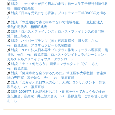
対談 「ナノテクが拓く日本の未来」信州大学工学部特別特任教
授 遠藤守信先生
対談「日本を元気にする音楽」プロドラマー三嶋RACCO光博さ
ん
対談 「木造建築で森と街をつないで地域再生」 一般社団法人
天然住宅代表 相根昭典氏
対談「ロハスとファイナンス」ロハス・ファイナンスの専門家
池田健三郎さん
対談 ハイパープランツ（株）代表取締役 川人紫 さん
vs 藤原直哉 アロマセラピーと代替医療
対談 ＮＰＯ法人日本再生プログラム推進フォーラム理事長 熊
谷弘 先生 vs 藤原直哉 ロハス・グレイトコラボレーション・
カルチャルクリエイティブス ダウンロード
対談 「土って何だろう」 農業コンサルタント 関佑二 さん
vs 藤原直哉
対談 「健康寿命を全うするために」 埼玉医科大学教授 音楽療
法の専門家 和合治久 先生 vs 藤原直哉
対談 「よみがえれ日本人の心！」人助けコンサルタント 野坂
和男さん vs 藤原直哉
対談 2006年7月 忍野村村おこし・胡麻を作ってみよう会の企画
宣伝担当、音楽家 井上敦夫さん vs 藤原直哉 ごまを使った村
おこし