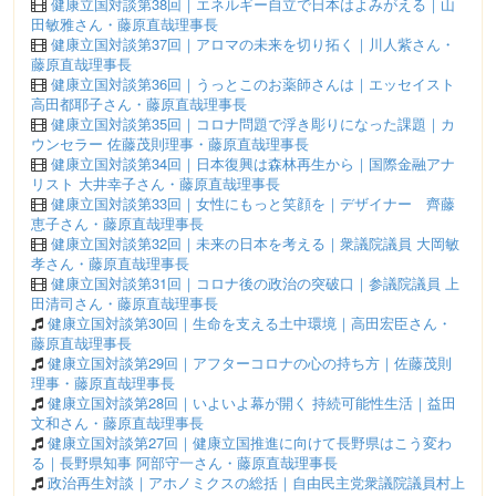
健康立国対談第38回｜エネルギー自立で日本はよみがえる｜山
田敏雅さん・藤原直哉理事長
健康立国対談第37回｜アロマの未来を切り拓く｜川人紫さん・
藤原直哉理事長
健康立国対談第36回｜うっとこのお薬師さんは｜エッセイスト
高田都耶子さん・藤原直哉理事長
健康立国対談第35回｜コロナ問題で浮き彫りになった課題｜カ
ウンセラー 佐藤茂則理事・藤原直哉理事長
健康立国対談第34回｜日本復興は森林再生から｜国際金融アナ
リスト 大井幸子さん・藤原直哉理事長
健康立国対談第33回｜女性にもっと笑顔を｜デザイナー 齊藤
恵子さん・藤原直哉理事長
健康立国対談第32回｜未来の日本を考える｜衆議院議員 大岡敏
孝さん・藤原直哉理事長
健康立国対談第31回｜コロナ後の政治の突破口｜参議院議員 上
田清司さん・藤原直哉理事長
健康立国対談第30回｜生命を支える土中環境｜高田宏臣さん・
藤原直哉理事長
健康立国対談第29回｜アフターコロナの心の持ち方｜佐藤茂則
理事・藤原直哉理事長
健康立国対談第28回｜いよいよ幕が開く 持続可能性生活｜益田
文和さん・藤原直哉理事長
健康立国対談第27回｜健康立国推進に向けて長野県はこう変わ
る｜長野県知事 阿部守一さん・藤原直哉理事長
政治再生対談｜アホノミクスの総括｜自由民主党衆議院議員村上