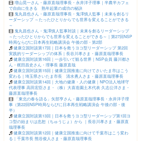
増山晃一さん・藤原直哉理事長・永井洋子理事｜半農半カフェ
で自由に生きる 熟年起業の成功の秘訣
鬼丸昌也さん・藤原直哉理事長・鬼澤慎人監事｜未来を創るリ
ーダーシップ ～たったひとりからでも世界を変えることができる
～
鬼丸昌也さん・鬼澤慎人監事対談｜未来を創るリーダーシップ
～たったひとりからでも世界を変えることができる～｜第27回NSP
時局ならびに日本再生戦略講演会 午後の部・第2部
健康立国対談第17回｜日本を救うヨコ型リーダーシップ 第2回
実践的リーダーシップの体系｜長谷川孝さま・藤原直哉理事長
健康立国対談第16回｜一歩引いて観る世界｜NSP会員 藤川都さ
ん・梶田昌史さん・理事長 藤原直哉
健康立国対談第15回｜健康立国推進に向けてさいたま市はこう
変わる｜埼玉県さいたま市長 清水勇人さま・藤原直哉理事長
健康立国対談第14回｜大地の健康・人の健康｜NPO法人地球守
代表理事 高田宏臣さま・（株）大喜造園土木代表 久志公洋さま・
藤原直哉理事長
「東北の春を語る」矢部亨さん・藤原直哉理事長・永井洋子理
事（第22回NSP時局ならびに日本再生戦略講演会 午後の部・後
半）
健康立国対談第13回｜日本を救うヨコ型リーダーシップ第1回ヨ
コ型の始まりは忠恕（ちゅうじょ）から ｜長谷川孝さま・藤原直
哉理事長
健康立国対談第12回｜健康立国推進に向けて千葉市はこう変わ
る｜千葉市長 熊谷俊人さま・藤原直哉理事長