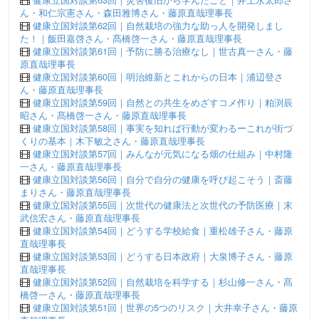
ん・和仁宗憲さん・森田雅博さん・藤原直哉理事長
健康立国対談第62回｜自然栽培の強力な助っ人を開発しまし
た！｜飯田嘉啓さん・髙橋啓一さん・藤原直哉理事長
健康立国対談第61回｜予防に勝る治療なし｜世古真一さん・藤
原直哉理事長
健康立国対談第60回｜明治維新とこれからの日本｜浦辺登さ
ん・藤原直哉理事長
健康立国対談第59回｜自然との共生をめざすコメ作り｜粕渕辰
昭さん・髙橋啓一さん・藤原直哉理事長
健康立国対談第58回｜事実を知れば行動が変わるーこれが街づ
くりの基本｜木下敏之さん・藤原直哉理事長
健康立国対談第57回｜みんなが元気になる畑の仕組み｜中村隆
一さん・藤原直哉理事長
健康立国対談第56回｜自分で自分の健康を呼び起こそう｜斎藤
まりさん・藤原直哉理事長
健康立国対談第55回｜次世代の健康法と次世代の予防医療｜末
武信宏さん・藤原直哉理事長
健康立国対談第54回｜どうする学校給食｜重松雄子さん・藤原
直哉理事長
健康立国対談第53回｜どうする日本政府｜大泉博子さん・藤原
直哉理事長
健康立国対談第52回｜自然栽培を科学する｜杉山修一さん・髙
橋啓一さん・藤原直哉理事長
健康立国対談第51回｜世界の5つのリスク｜大井幸子さん・藤原