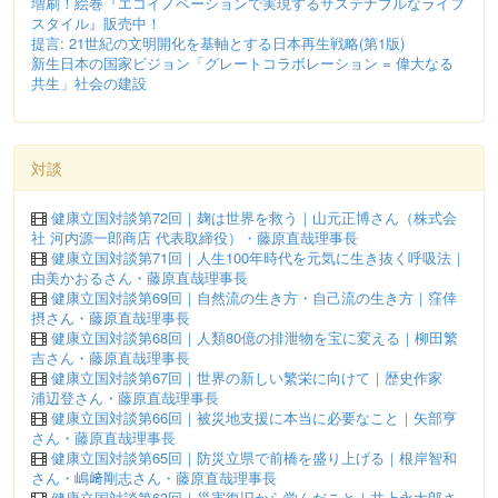
増刷！絵巻『エコイノベーションで実現するサステナブルなライフ
スタイル』販売中！
提言: 21世紀の文明開化を基軸とする日本再生戦略(第1版)
新生日本の国家ビジョン「グレートコラボレーション = 偉大なる
共生」社会の建設
対談
健康立国対談第72回｜麹は世界を救う｜山元正博さん（株式会
社 河内源一郎商店 代表取締役）・藤原直哉理事長
健康立国対談第71回｜人生100年時代を元気に生き抜く呼吸法｜
由美かおるさん・藤原直哉理事長
健康立国対談第69回｜自然流の生き方・自己流の生き方｜窪倖
摂さん・藤原直哉理事長
健康立国対談第68回｜人類80億の排泄物を宝に変える｜柳田繁
吉さん・藤原直哉理事長
健康立国対談第67回｜世界の新しい繁栄に向けて｜歴史作家
浦辺登さん・藤原直哉理事長
健康立国対談第66回｜被災地支援に本当に必要なこと｜矢部亨
さん・藤原直哉理事長
健康立国対談第65回｜防災立県で前橋を盛り上げる｜根岸智和
さん・嶋﨑剛志さん・藤原直哉理事長
健康立国対談第63回｜災害復旧から学んだこと｜井上永太郎さ