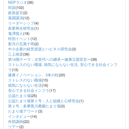
NSPラジオ
(36)
対談
(102)
政策提言
(2)
基調講演
(12)
リーダーシップ
(4)
産業再生研究会
(1)
鬼澤慎人
(18)
特別イベント
(12)
新月の五風十雨
(2)
中小企業の経営資源とハピネス研究会
(3)
三上靖彦
(36)
第14期テーマ：次世代への継承ー健康立国宣言ー
(38)
ストレスのない職場, 病気にならない生活, 安心できる社会インフ
ラ
(13)
健康イノベーション、3本の柱
(20)
ストレスのない職場
(15)
病気にならない生活
(16)
安心できる社会インフラ
(17)
公認たまり場
(25)
公認たまり場第１号：人と組織と心研究会
(1)
第２号：多摩黒川農園たまり場
(3)
たまり場アワード
(3)
インタビュー
(14)
外部講師
(22)
ツアー
(2)