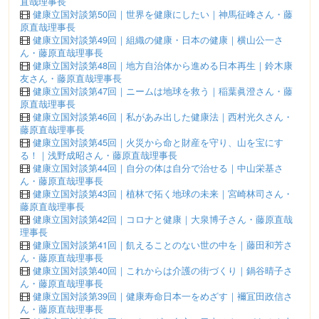
直哉理事長
健康立国対談第50回｜世界を健康にしたい｜神馬征峰さん・藤
原直哉理事長
健康立国対談第49回｜組織の健康・日本の健康｜横山公一さ
ん・藤原直哉理事長
健康立国対談第48回｜地方自治体から進める日本再生｜鈴木康
友さん・藤原直哉理事長
健康立国対談第47回｜ニームは地球を救う｜稲葉眞澄さん・藤
原直哉理事長
健康立国対談第46回｜私があみ出した健康法｜西村光久さん・
藤原直哉理事長
健康立国対談第45回｜火災から命と財産を守り、山を宝にす
る！｜浅野成昭さん・藤原直哉理事長
健康立国対談第44回｜自分の体は自分で治せる｜中山栄基さ
ん・藤原直哉理事長
健康立国対談第43回｜植林で拓く地球の未来｜宮崎林司さん・
藤原直哉理事長
健康立国対談第42回｜コロナと健康｜大泉博子さん・藤原直哉
理事長
健康立国対談第41回｜飢えることのない世の中を｜藤田和芳さ
ん・藤原直哉理事長
健康立国対談第40回｜これからは介護の街づくり｜鍋谷晴子さ
ん・藤原直哉理事長
健康立国対談第39回｜健康寿命日本一をめざす｜襧冝田政信さ
ん・藤原直哉理事長