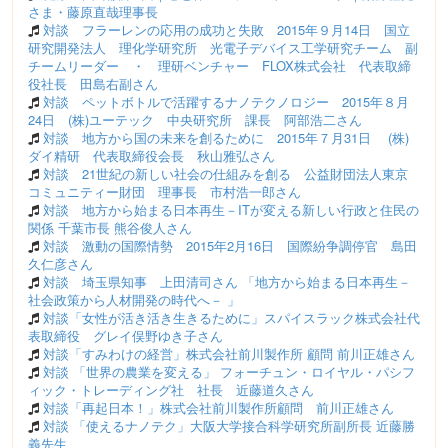
さま・藤原直哉理事長
対談 フラーレンの応用の成功と失敗 2015年９月14日 国立
研究開発法人 理化学研究所 光電子デバイス工学研究チーム 副
チームリーダー ・ 理研ベンチャー FLOX株式会社 代表取締
役社長 田島右副さん
対談 ペットボトルで活躍するナノテクノロジー 2015年８月
24日 (株)ユーテック 中央研究所 課長 阿部浩二さん
対談 地方から国の未来を創るために 2015年７月31日 (株)
ダイ精研 代表取締役会長 秋山雅弘さん
対談 21世紀の新しい社会の仕組みを創る 公益財団法人東京
コミュニティー財団 理事長 市村浩一郎さん
対談 地方から始まる日本再生－ITが変える新しい行政と住民の
関係 千葉市長 熊谷俊人さん
対談 激動の国際情勢 2015年2月16日 国際紛争調停官 島田
久仁彦さん
対談 埼玉県知事 上田清司さん 「地方から始まる日本再生－
社会政策から人材開発の時代へ－ 」
対談「女性が活き活き生きるために」スパイスラック株式会社代
表取締役 グレイ俣野ゆき子さん
対談「すみわけの経営」株式会社前川製作所 顧問 前川正雄さん
対談 「世界の農業を変える」 フォーチュン・ロイヤル・パシフ
ィック・トレーディング社 社長 近藤道久さん
対談「再起日本！」株式会社前川製作所顧問 前川正雄さん
対談 「使えるナノテク」大阪大学接合科学研究所副所長 近藤勝
義先生