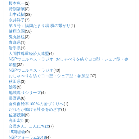
榎本恵一
(2)
特別講演
(2)
山中茂樹
(28)
永井洋子
(7)
第５号：福岡たまり場 横の繋がり
(1)
健康立国
(58)
鬼丸昌也
(3)
青森県
(1)
岩手県
(1)
人間性尊重経済人連盟
(4)
NSPウェルネス・ラジオ, おしゃべりを紡ぐヨコ型・シェア型・参
加型
(32)
NSPウェルネス・ラジオ
(40)
おしゃべりを紡ぐヨコ型・シェア型・参加型
(37)
秋田県
(3)
絵巻
(5)
地域巡りシリーズ
(4)
長野県
(6)
食料自給率100％の国づくりへ
(1)
だれもが働ける社会をめざす
(1)
佐藤茂則
(9)
高田宏臣
(5)
会員さん、こんにちは
(7)
15期総会
(9)
NSPフォーラム2018
(4)