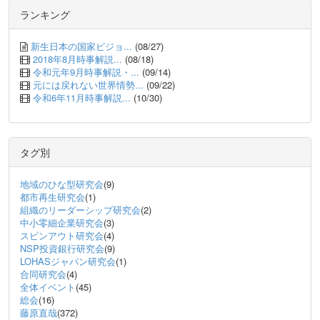
ランキング
新生日本の国家ビジョ...
(08/27)
2018年8月時事解説...
(08/18)
令和元年9月時事解説・...
(09/14)
元には戻れない世界情勢...
(09/22)
令和6年11月時事解説...
(10/30)
タグ別
地域のひな型研究会
(9)
都市再生研究会
(1)
組織のリーダーシップ研究会
(2)
中小零細企業研究会
(3)
スピンアウト研究会
(4)
NSP投資銀行研究会
(9)
LOHASジャパン研究会
(1)
合同研究会
(4)
全体イベント
(45)
総会
(16)
藤原直哉
(372)