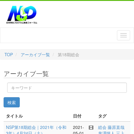
TOP
アーカイブ一覧
第18期総会
アーカイブ一覧
キ
ー
ワ
検索
ー
ド
タイトル
日付
タグ
NSP第18期総会｜2021年（令和
2021-
総会
藤原直哉
3年）4月24日（土）
05-01
鬼澤慎人
三上