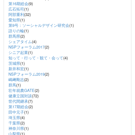
第16期総会
(9)
広石拓司
(1)
阿部重利
(32)
愛知県
(1)
第9号：ソーシャルデザイン研究会
(1)
語りの輪
(1)
群馬県
(2)
シェアタイム
(4)
NSPフォーラム2017
(2)
シニア起業
(1)
知って・行って・観て・会って
(4)
茨城県
(1)
新井和宏
(1)
NSPフォーラム2019
(2)
嶋﨑剛志
(2)
群馬
(1)
壮年就農GATE
(2)
健康立国対談
(72)
世代間継承
(7)
第17期総会
(2)
田中元子
(1)
埼玉県
(4)
千葉県
(2)
神奈川県
(1)
山梨県
(1)