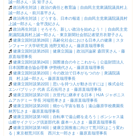
誠一郎さん・浜 矩子さん
政治再生対談｜政治の責任と教育論｜自由民主党衆議院議員村上
誠一郎さん・前川喜平さん
政治再生対談｜どうする、日本の報道｜自由民主党衆議院議員村
上誠一郎さん・金平茂紀さん
政治再生対談｜そろそろ、新しい政治を始めよう！｜自由民主党
衆議院議員村上誠一郎さん・東京新聞社会部記者望月衣塑子さん
健康立国対談第26回｜高齢化社会における日本人の健康｜スタ
ンフォード大学研究員 池野文昭さん・藤原直哉理事長
健康立国対談第25回｜健康立国論｜政治評論家 森田実さん・藤
原直哉理事長
健康立国対談第24回｜国際連合の今とこれから｜公益財団法人
日本国際連合協会理事 伊勢桃代さん・藤原直哉理事長
健康立国対談第23回｜今の政治で日本がもつのか｜衆議院議
員 村上誠一郎さん・藤原直哉理事長
健康立国対談第22回｜思いを持つ人が動き出すには｜株式会社
エンパブリック 代表 広石拓司さま・藤原直哉理事長
健康立国対談第21回｜次世代に継承する日本｜HJA ジャポニス
ムアカデミー 学長 河端照孝さま・藤原直哉理事長
健康立国対談第20回｜畑から宇宙を観る｜遠山藤原学校農園長
林芳弘さま・藤原直哉理事長
健康立国対談第19回｜自転車で遠山郷を走ろう｜ボンシャス遠
山郷サイクリング倶楽部代表 森本一人さま・藤原直哉理事長
健康立国対談第18回｜健康立国推進に向けて荒川区はこう変わ
る｜東京都荒川区長 西川太一郎さま・藤原直哉理事長