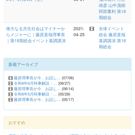
靖彦
山中茂樹
阿部重利
第18
期総会
偉大なる共生社会はマイナーか
2021-
全体イベント
らメジャーに｜藤原直哉理事長
04-25
総会
藤原直哉
｜第18期総会イベント基調講演
基調講演
第18
期総会
新着アーカイブ
藤原理事長が今、お話し...
(07/06)
令和8年6月時事解説・...
(06/27)
藤原理事長が今、お話し...
(06/14)
令和8年5月時事解説・...
(05/29)
藤原理事長が今、お話し...
(05/17)
おすすめ