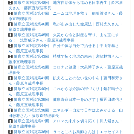
健康立国対談第48回｜地方自治体から進める日本再生｜鈴木康
友さん・藤原直哉理事長
健康立国対談第47回｜ニームは地球を救う｜稲葉眞澄さん・藤
原直哉理事長
健康立国対談第46回｜私があみ出した健康法｜西村光久さん・
藤原直哉理事長
健康立国対談第45回｜火災から命と財産を守り、山を宝にす
る！｜浅野成昭さん・藤原直哉理事長
健康立国対談第44回｜自分の体は自分で治せる｜中山栄基さ
ん・藤原直哉理事長
健康立国対談第43回｜植林で拓く地球の未来｜宮崎林司さん・
藤原直哉理事長
健康立国対談第42回｜コロナと健康｜大泉博子さん・藤原直哉
理事長
健康立国対談第41回｜飢えることのない世の中を｜藤田和芳さ
ん・藤原直哉理事長
健康立国対談第40回｜これからは介護の街づくり｜鍋谷晴子さ
ん・藤原直哉理事長
健康立国対談第39回｜健康寿命日本一をめざす｜襧冝田政信さ
ん・藤原直哉理事長
健康立国対談第38回｜エネルギー自立で日本はよみがえる｜山
田敏雅さん・藤原直哉理事長
健康立国対談第37回｜アロマの未来を切り拓く｜川人紫さん・
藤原直哉理事長
健康立国対談第36回｜うっとこのお薬師さんは｜エッセイスト