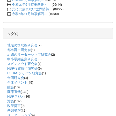
令和元年9月時事解説・...
(09/14)
元には戻れない世界情勢...
(09/22)
令和6年11月時事解説...
(10/30)
タグ別
地域のひな型研究会
(9)
都市再生研究会
(1)
組織のリーダーシップ研究会
(2)
中小零細企業研究会
(3)
スピンアウト研究会
(4)
NSP投資銀行研究会
(9)
LOHASジャパン研究会
(1)
合同研究会
(4)
全体イベント
(45)
総会
(16)
藤原直哉
(372)
NSPラジオ
(36)
対談
(102)
政策提言
(2)
基調講演
(12)
リーダーシップ
(4)