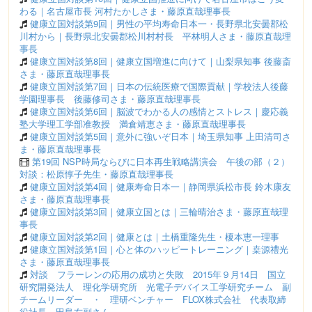
わる｜名古屋市長 河村たかしさま・藤原直哉理事長
健康立国対談第9回｜男性の平均寿命日本一・長野県北安曇郡松
川村から｜長野県北安曇郡松川村村長 平林明人さま・藤原直哉理
事長
健康立国対談第8回｜健康立国増進に向けて｜山梨県知事 後藤斎
さま・藤原直哉理事長
健康立国対談第7回｜日本の伝統医療で国際貢献｜学校法人後藤
学園理事長 後藤修司さま・藤原直哉理事長
健康立国対談第6回｜脳波でわかる人の感情とストレス｜慶応義
塾大学理工学部准教授 満倉靖恵さま・藤原直哉理事長
健康立国対談第5回｜意外に強いぞ日本｜埼玉県知事 上田清司さ
ま・藤原直哉理事長
第19回 NSP時局ならびに日本再生戦略講演会 午後の部（２）
対談：松原惇子先生・藤原直哉理事長
健康立国対談第4回｜健康寿命日本一｜静岡県浜松市長 鈴木康友
さま・藤原直哉理事長
健康立国対談第3回｜健康立国とは｜三輪晴治さま・藤原直哉理
事長
健康立国対談第2回｜健康とは｜土橋重隆先生・榎本恵一理事
健康立国対談第1回｜心と体のハッピートレーニング｜桒源禮光
さま・藤原直哉理事長
対談 フラーレンの応用の成功と失敗 2015年９月14日 国立
研究開発法人 理化学研究所 光電子デバイス工学研究チーム 副
チームリーダー ・ 理研ベンチャー FLOX株式会社 代表取締
役社長 田島右副さん