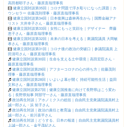
高田都耶子さん・藤原直哉理事長
健康立国対談第35回｜コロナ問題で浮き彫りになった課題｜カ
ウンセラー 佐藤茂則理事・藤原直哉理事長
健康立国対談第34回｜日本復興は森林再生から｜国際金融アナ
リスト 大井幸子さん・藤原直哉理事長
健康立国対談第33回｜女性にもっと笑顔を｜デザイナー 齊藤
恵子さん・藤原直哉理事長
健康立国対談第32回｜未来の日本を考える｜衆議院議員 大岡敏
孝さん・藤原直哉理事長
健康立国対談第31回｜コロナ後の政治の突破口｜参議院議員 上
田清司さん・藤原直哉理事長
健康立国対談第30回｜生命を支える土中環境｜高田宏臣さん・
藤原直哉理事長
健康立国対談第29回｜アフターコロナの心の持ち方｜佐藤茂則
理事・藤原直哉理事長
健康立国対談第28回｜いよいよ幕が開く 持続可能性生活｜益田
文和さん・藤原直哉理事長
健康立国対談第27回｜健康立国推進に向けて長野県はこう変わ
る｜長野県知事 阿部守一さん・藤原直哉理事長
政治再生対談｜アホノミクスの総括｜自由民主党衆議院議員村上
誠一郎さん・浜 矩子さん
政治再生対談｜政治の責任と教育論｜自由民主党衆議院議員村上
誠一郎さん・前川喜平さん
政治再生対談｜どうする、日本の報道｜自由民主党衆議院議員村
上誠一郎さん・金平茂紀さん