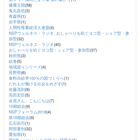
健康立国
(58)
鬼丸昌也
(3)
青森県
(1)
岩手県
(1)
人間性尊重経済人連盟
(4)
NSPウェルネス・ラジオ, おしゃべりを紡ぐヨコ型・シェア型・参
加型
(32)
NSPウェルネス・ラジオ
(40)
おしゃべりを紡ぐヨコ型・シェア型・参加型
(37)
秋田県
(3)
絵巻
(5)
地域巡りシリーズ
(4)
長野県
(6)
食料自給率100％の国づくりへ
(1)
だれもが働ける社会をめざす
(1)
佐藤茂則
(9)
高田宏臣
(5)
会員さん、こんにちは
(7)
15期総会
(9)
NSPフォーラム2018
(4)
第16期総会
(9)
広石拓司
(1)
阿部重利
(32)
愛知県
(1)
第9号：ソーシャルデザイン研究会
(1)