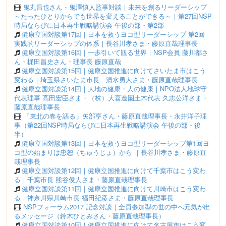
鬼丸昌也さん・鬼澤慎人監事対談｜未来を創るリーダーシップ
～たったひとりからでも世界を変えることができる～｜第27回NSP
時局ならびに日本再生戦略講演会 午後の部・第2部
健康立国対談第17回｜日本を救うヨコ型リーダーシップ 第2回
実践的リーダーシップの体系｜長谷川孝さま・藤原直哉理事長
健康立国対談第16回｜一歩引いて観る世界｜NSP会員 藤川都さ
ん・梶田昌史さん・理事長 藤原直哉
健康立国対談第15回｜健康立国推進に向けてさいたま市はこう
変わる｜埼玉県さいたま市長 清水勇人さま・藤原直哉理事長
健康立国対談第14回｜大地の健康・人の健康｜NPO法人地球守
代表理事 高田宏臣さま・（株）大喜造園土木代表 久志公洋さま・
藤原直哉理事長
「東北の春を語る」矢部亨さん・藤原直哉理事長・永井洋子理
事（第22回NSP時局ならびに日本再生戦略講演会 午後の部・後
半）
健康立国対談第13回｜日本を救うヨコ型リーダーシップ第1回ヨ
コ型の始まりは忠恕（ちゅうじょ）から ｜長谷川孝さま・藤原直
哉理事長
健康立国対談第12回｜健康立国推進に向けて千葉市はこう変わ
る｜千葉市長 熊谷俊人さま・藤原直哉理事長
健康立国対談第11回｜健康立国推進に向けて川崎市はこう変わ
る｜神奈川県川崎市長 福田紀彦さま・藤原直哉理事長
NSPフォーラム2017 記念対談｜全員参加型の世の中へ元気が出
るメッセージ（鈴木ひとみさん・藤原直哉理事長）
健康立国対談第10回｜健康立国推進に向けて名古屋市はこう変