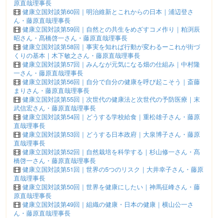
原直哉理事長
健康立国対談第60回｜明治維新とこれからの日本｜浦辺登さ
ん・藤原直哉理事長
健康立国対談第59回｜自然との共生をめざすコメ作り｜粕渕辰
昭さん・髙橋啓一さん・藤原直哉理事長
健康立国対談第58回｜事実を知れば行動が変わるーこれが街づ
くりの基本｜木下敏之さん・藤原直哉理事長
健康立国対談第57回｜みんなが元気になる畑の仕組み｜中村隆
一さん・藤原直哉理事長
健康立国対談第56回｜自分で自分の健康を呼び起こそう｜斎藤
まりさん・藤原直哉理事長
健康立国対談第55回｜次世代の健康法と次世代の予防医療｜末
武信宏さん・藤原直哉理事長
健康立国対談第54回｜どうする学校給食｜重松雄子さん・藤原
直哉理事長
健康立国対談第53回｜どうする日本政府｜大泉博子さん・藤原
直哉理事長
健康立国対談第52回｜自然栽培を科学する｜杉山修一さん・髙
橋啓一さん・藤原直哉理事長
健康立国対談第51回｜世界の5つのリスク｜大井幸子さん・藤原
直哉理事長
健康立国対談第50回｜世界を健康にしたい｜神馬征峰さん・藤
原直哉理事長
健康立国対談第49回｜組織の健康・日本の健康｜横山公一さ
ん・藤原直哉理事長