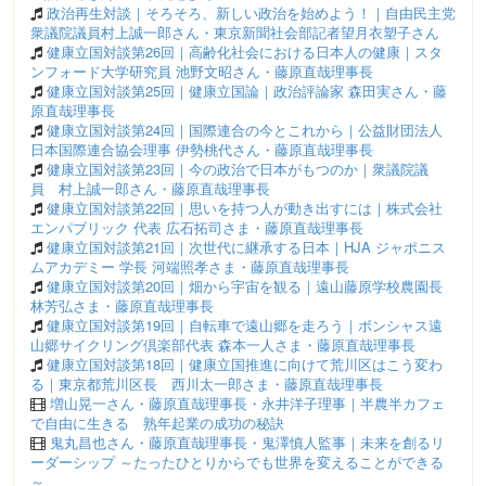
政治再生対談｜そろそろ、新しい政治を始めよう！｜自由民主党
衆議院議員村上誠一郎さん・東京新聞社会部記者望月衣塑子さん
健康立国対談第26回｜高齢化社会における日本人の健康｜スタ
ンフォード大学研究員 池野文昭さん・藤原直哉理事長
健康立国対談第25回｜健康立国論｜政治評論家 森田実さん・藤
原直哉理事長
健康立国対談第24回｜国際連合の今とこれから｜公益財団法人
日本国際連合協会理事 伊勢桃代さん・藤原直哉理事長
健康立国対談第23回｜今の政治で日本がもつのか｜衆議院議
員 村上誠一郎さん・藤原直哉理事長
健康立国対談第22回｜思いを持つ人が動き出すには｜株式会社
エンパブリック 代表 広石拓司さま・藤原直哉理事長
健康立国対談第21回｜次世代に継承する日本｜HJA ジャポニス
ムアカデミー 学長 河端照孝さま・藤原直哉理事長
健康立国対談第20回｜畑から宇宙を観る｜遠山藤原学校農園長
林芳弘さま・藤原直哉理事長
健康立国対談第19回｜自転車で遠山郷を走ろう｜ボンシャス遠
山郷サイクリング倶楽部代表 森本一人さま・藤原直哉理事長
健康立国対談第18回｜健康立国推進に向けて荒川区はこう変わ
る｜東京都荒川区長 西川太一郎さま・藤原直哉理事長
増山晃一さん・藤原直哉理事長・永井洋子理事｜半農半カフェ
で自由に生きる 熟年起業の成功の秘訣
鬼丸昌也さん・藤原直哉理事長・鬼澤慎人監事｜未来を創るリ
ーダーシップ ～たったひとりからでも世界を変えることができる
～