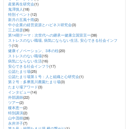
産業再生研究会
(1)
鬼澤慎人
(18)
特別イベント
(12)
新月の五風十雨
(2)
中小企業の経営資源とハピネス研究会
(3)
三上靖彦
(36)
第14期テーマ：次世代への継承ー健康立国宣言ー
(38)
ストレスのない職場, 病気にならない生活, 安心できる社会インフ
ラ
(13)
健康イノベーション、3本の柱
(20)
ストレスのない職場
(15)
病気にならない生活
(16)
安心できる社会インフラ
(17)
公認たまり場
(25)
公認たまり場第１号：人と組織と心研究会
(1)
第２号：多摩黒川農園たまり場
(3)
たまり場アワード
(3)
インタビュー
(14)
外部講師
(22)
ツアー
(2)
榎本恵一
(2)
特別講演
(2)
山中茂樹
(28)
永井洋子
(7)
第５号：福岡たまり場 横の繋がり
(1)