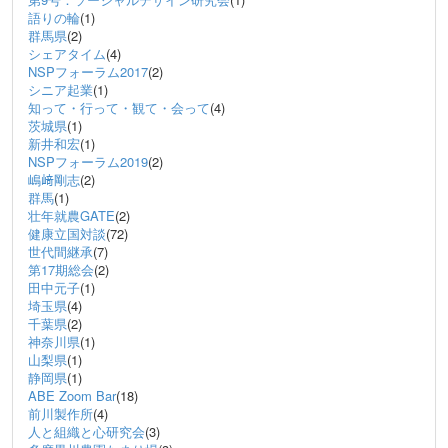
語りの輪
(1)
群馬県
(2)
シェアタイム
(4)
NSPフォーラム2017
(2)
シニア起業
(1)
知って・行って・観て・会って
(4)
茨城県
(1)
新井和宏
(1)
NSPフォーラム2019
(2)
嶋﨑剛志
(2)
群馬
(1)
壮年就農GATE
(2)
健康立国対談
(72)
世代間継承
(7)
第17期総会
(2)
田中元子
(1)
埼玉県
(4)
千葉県
(2)
神奈川県
(1)
山梨県
(1)
静岡県
(1)
ABE Zoom Bar
(18)
前川製作所
(4)
人と組織と心研究会
(3)