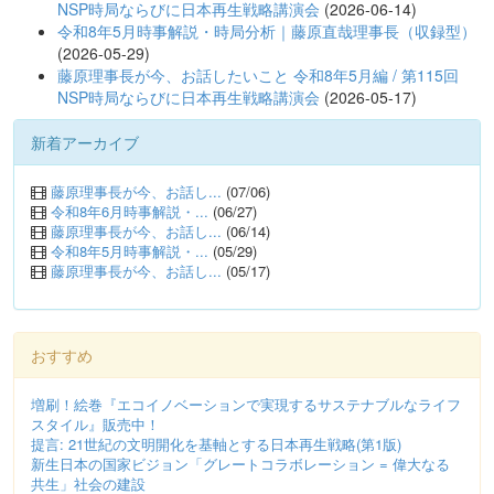
NSP時局ならびに日本再生戦略講演会
(2026-06-14)
令和8年5月時事解説・時局分析｜藤原直哉理事長（収録型）
(2026-05-29)
藤原理事長が今、お話したいこと 令和8年5月編 / 第115回
NSP時局ならびに日本再生戦略講演会
(2026-05-17)
新着アーカイブ
藤原理事長が今、お話し...
(07/06)
令和8年6月時事解説・...
(06/27)
藤原理事長が今、お話し...
(06/14)
令和8年5月時事解説・...
(05/29)
藤原理事長が今、お話し...
(05/17)
おすすめ
増刷！絵巻『エコイノベーションで実現するサステナブルなライフ
スタイル』販売中！
提言: 21世紀の文明開化を基軸とする日本再生戦略(第1版)
新生日本の国家ビジョン「グレートコラボレーション = 偉大なる
共生」社会の建設