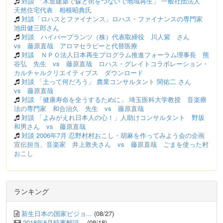
対談 「木造建築で森と街をつないで地域再生」 一般社団法人
天然住宅代表 相根昭典氏
対談「ロハスとファイナンス」ロハス・ファイナンスの専門家
池田健三郎さん
対談 ハイパープランツ（株）代表取締役 川人紫 さん
vs 藤原直哉 アロマセラピーと代替医療
対談 ＮＰＯ法人日本再生プログラム推進フォーラム理事長 熊
谷弘 先生 vs 藤原直哉 ロハス・グレイトコラボレーション・
カルチャルクリエイティブス ダウンロード
対談 「土って何だろう」 農業コンサルタント 関佑二 さん
vs 藤原直哉
対談 「健康寿命を全うするために」 埼玉医科大学教授 音楽療
法の専門家 和合治久 先生 vs 藤原直哉
対談 「よみがえれ日本人の心！」人助けコンサルタント 野坂
和男さん vs 藤原直哉
対談 2006年7月 忍野村村おこし・胡麻を作ってみよう会の企画
宣伝担当、音楽家 井上敦夫さん vs 藤原直哉 ごまを使った村
おこし
ランキング
新生日本の国家ビジョ...
(08/27)
2018年8月時事解説...
(08/18)