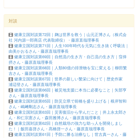
対談
健康立国対談第72回｜麹は世界を救う｜山元正博さん（株式会
社 河内源一郎商店 代表取締役）・藤原直哉理事長
健康立国対談第71回｜人生100年時代を元気に生き抜く呼吸法｜
由美かおるさん・藤原直哉理事長
健康立国対談第69回｜自然流の生き方・自己流の生き方｜窪倖
摂さん・藤原直哉理事長
健康立国対談第68回｜人類80億の排泄物を宝に変える｜柳田繁
吉さん・藤原直哉理事長
健康立国対談第67回｜世界の新しい繁栄に向けて｜歴史作家
浦辺登さん・藤原直哉理事長
健康立国対談第66回｜被災地支援に本当に必要なこと｜矢部亨
さん・藤原直哉理事長
健康立国対談第65回｜防災立県で前橋を盛り上げる｜根岸智和
さん・嶋﨑剛志さん・藤原直哉理事長
健康立国対談第63回｜災害復旧から学んだこと｜井上永太郎さ
ん・和仁宗憲さん・森田雅博さん・藤原直哉理事長
健康立国対談第62回｜自然栽培の強力な助っ人を開発しまし
た！｜飯田嘉啓さん・髙橋啓一さん・藤原直哉理事長
健康立国対談第61回｜予防に勝る治療なし｜世古真一さん・藤