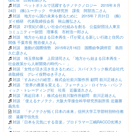
対談 ペットボトルで活躍するナノテクノロジー 2015年８月
24日 (株)ユーテック 中央研究所 課長 阿部浩二さん
対談 地方から国の未来を創るために 2015年７月31日 (株)
ダイ精研 代表取締役会長 秋山雅弘さん
対談 21世紀の新しい社会の仕組みを創る 公益財団法人東京
コミュニティー財団 理事長 市村浩一郎さん
対談 地方から始まる日本再生－ITが変える新しい行政と住民の
関係 千葉市長 熊谷俊人さん
対談 激動の国際情勢 2015年2月16日 国際紛争調停官 島田
久仁彦さん
対談 埼玉県知事 上田清司さん 「地方から始まる日本再生－
社会政策から人材開発の時代へ－ 」
対談「女性が活き活き生きるために」スパイスラック株式会社代
表取締役 グレイ俣野ゆき子さん
対談「すみわけの経営」株式会社前川製作所 顧問 前川正雄さん
対談 「世界の農業を変える」 フォーチュン・ロイヤル・パシフ
ィック・トレーディング社 社長 近藤道久さん
対談「再起日本！」株式会社前川製作所顧問 前川正雄さん
対談 「使えるナノテク」大阪大学接合科学研究所副所長 近藤勝
義先生
対談 「ナノテクが拓く日本の未来」信州大学工学部特別特任教
授 遠藤守信先生
対談「日本を元気にする音楽」プロドラマー三嶋RACCO光博さ
ん