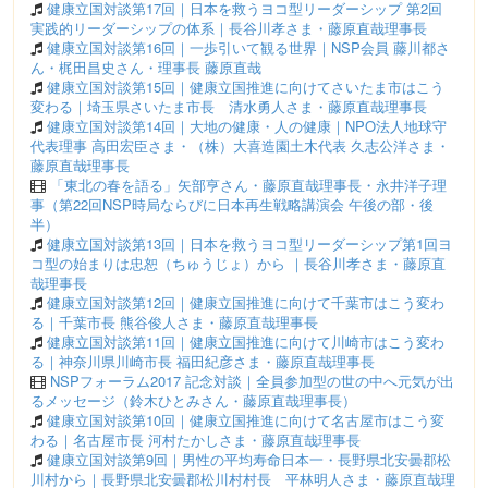
健康立国対談第17回｜日本を救うヨコ型リーダーシップ 第2回
実践的リーダーシップの体系｜長谷川孝さま・藤原直哉理事長
健康立国対談第16回｜一歩引いて観る世界｜NSP会員 藤川都さ
ん・梶田昌史さん・理事長 藤原直哉
健康立国対談第15回｜健康立国推進に向けてさいたま市はこう
変わる｜埼玉県さいたま市長 清水勇人さま・藤原直哉理事長
健康立国対談第14回｜大地の健康・人の健康｜NPO法人地球守
代表理事 高田宏臣さま・（株）大喜造園土木代表 久志公洋さま・
藤原直哉理事長
「東北の春を語る」矢部亨さん・藤原直哉理事長・永井洋子理
事（第22回NSP時局ならびに日本再生戦略講演会 午後の部・後
半）
健康立国対談第13回｜日本を救うヨコ型リーダーシップ第1回ヨ
コ型の始まりは忠恕（ちゅうじょ）から ｜長谷川孝さま・藤原直
哉理事長
健康立国対談第12回｜健康立国推進に向けて千葉市はこう変わ
る｜千葉市長 熊谷俊人さま・藤原直哉理事長
健康立国対談第11回｜健康立国推進に向けて川崎市はこう変わ
る｜神奈川県川崎市長 福田紀彦さま・藤原直哉理事長
NSPフォーラム2017 記念対談｜全員参加型の世の中へ元気が出
るメッセージ（鈴木ひとみさん・藤原直哉理事長）
健康立国対談第10回｜健康立国推進に向けて名古屋市はこう変
わる｜名古屋市長 河村たかしさま・藤原直哉理事長
健康立国対談第9回｜男性の平均寿命日本一・長野県北安曇郡松
川村から｜長野県北安曇郡松川村村長 平林明人さま・藤原直哉理