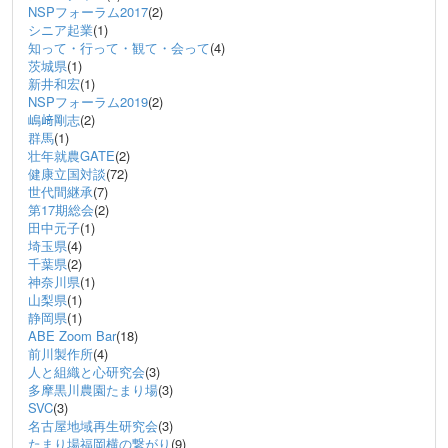
NSPフォーラム2017
(2)
シニア起業
(1)
知って・行って・観て・会って
(4)
茨城県
(1)
新井和宏
(1)
NSPフォーラム2019
(2)
嶋﨑剛志
(2)
群馬
(1)
壮年就農GATE
(2)
健康立国対談
(72)
世代間継承
(7)
第17期総会
(2)
田中元子
(1)
埼玉県
(4)
千葉県
(2)
神奈川県
(1)
山梨県
(1)
静岡県
(1)
ABE Zoom Bar
(18)
前川製作所
(4)
人と組織と心研究会
(3)
多摩黒川農園たまり場
(3)
SVC
(3)
名古屋地域再生研究会
(3)
たまり場福岡横の繋がり
(9)