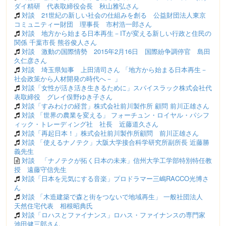
ダイ精研 代表取締役会長 秋山雅弘さん
対談 21世紀の新しい社会の仕組みを創る 公益財団法人東京
コミュニティー財団 理事長 市村浩一郎さん
対談 地方から始まる日本再生－ITが変える新しい行政と住民の
関係 千葉市長 熊谷俊人さん
対談 激動の国際情勢 2015年2月16日 国際紛争調停官 島田
久仁彦さん
対談 埼玉県知事 上田清司さん 「地方から始まる日本再生－
社会政策から人材開発の時代へ－ 」
対談「女性が活き活き生きるために」スパイスラック株式会社代
表取締役 グレイ俣野ゆき子さん
対談「すみわけの経営」株式会社前川製作所 顧問 前川正雄さん
対談 「世界の農業を変える」 フォーチュン・ロイヤル・パシフ
ィック・トレーディング社 社長 近藤道久さん
対談「再起日本！」株式会社前川製作所顧問 前川正雄さん
対談 「使えるナノテク」大阪大学接合科学研究所副所長 近藤勝
義先生
対談 「ナノテクが拓く日本の未来」信州大学工学部特別特任教
授 遠藤守信先生
対談「日本を元気にする音楽」プロドラマー三嶋RACCO光博さ
ん
対談 「木造建築で森と街をつないで地域再生」 一般社団法人
天然住宅代表 相根昭典氏
対談「ロハスとファイナンス」ロハス・ファイナンスの専門家
池田健三郎さん