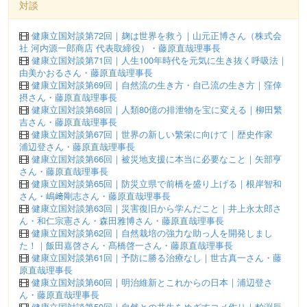
対談
健康立国対談第72回｜麹は世界を救う｜山元正博さん（株式会
社 河内源一郎商店 代表取締役）・藤原直哉理事長
健康立国対談第71回｜人生100年時代を元気に生き抜く呼吸法｜
由美かおるさん・藤原直哉理事長
健康立国対談第69回｜自然流の生き方・自己流の生き方｜窪倖
摂さん・藤原直哉理事長
健康立国対談第68回｜人類80億の排泄物を宝に変える｜柳田繁
吉さん・藤原直哉理事長
健康立国対談第67回｜世界の新しい繁栄に向けて｜歴史作家
浦辺登さん・藤原直哉理事長
健康立国対談第66回｜被災地支援に本当に必要なこと｜矢部亨
さん・藤原直哉理事長
健康立国対談第65回｜防災立県で前橋を盛り上げる｜根岸智和
さん・嶋﨑剛志さん・藤原直哉理事長
健康立国対談第63回｜災害復旧から学んだこと｜井上永太郎さ
ん・和仁宗憲さん・森田雅博さん・藤原直哉理事長
健康立国対談第62回｜自然栽培の強力な助っ人を開発しまし
た！｜飯田嘉啓さん・髙橋啓一さん・藤原直哉理事長
健康立国対談第61回｜予防に勝る治療なし｜世古真一さん・藤
原直哉理事長
健康立国対談第60回｜明治維新とこれからの日本｜浦辺登さ
ん・藤原直哉理事長
健康立国対談第59回｜自然との共生をめざすコメ作り｜粕渕辰