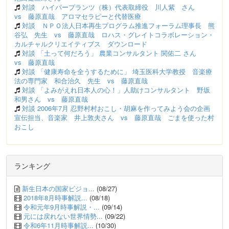
対談 ハイパープランツ（株）代表取締役 川人紫 さん
vs 藤原直哉 アロマセラピーと代替医療
対談 ＮＰＯ法人日本再生プログラム推進フォーラム理事長 熊
谷弘 先生 vs 藤原直哉 ロハス・グレイトコラボレーション・
カルチャルクリエイティブス ダウンロード
対談 「土って何だろう」 農業コンサルタント 関佑二 さん
vs 藤原直哉
対談 「健康寿命を全うするために」 埼玉医科大学教授 音楽療
法の専門家 和合治久 先生 vs 藤原直哉
対談 「よみがえれ日本人の心！」人助けコンサルタント 野坂
和男さん vs 藤原直哉
対談 2006年7月 忍野村村おこし・胡麻を作ってみよう会の企画
宣伝担当、音楽家 井上敦夫さん vs 藤原直哉 ごまを使った村
おこし
ランキング
新生日本の国家ビジョ...
(08/27)
2018年8月時事解説...
(08/18)
令和元年9月時事解説・...
(09/14)
元には戻れない世界情勢...
(09/22)
令和6年11月時事解説...
(10/30)