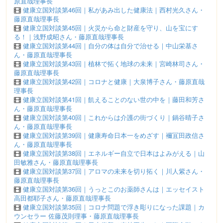
原直哉理事長
健康立国対談第46回｜私があみ出した健康法｜西村光久さん・
藤原直哉理事長
健康立国対談第45回｜火災から命と財産を守り、山を宝にす
る！｜浅野成昭さん・藤原直哉理事長
健康立国対談第44回｜自分の体は自分で治せる｜中山栄基さ
ん・藤原直哉理事長
健康立国対談第43回｜植林で拓く地球の未来｜宮崎林司さん・
藤原直哉理事長
健康立国対談第42回｜コロナと健康｜大泉博子さん・藤原直哉
理事長
健康立国対談第41回｜飢えることのない世の中を｜藤田和芳さ
ん・藤原直哉理事長
健康立国対談第40回｜これからは介護の街づくり｜鍋谷晴子さ
ん・藤原直哉理事長
健康立国対談第39回｜健康寿命日本一をめざす｜襧冝田政信さ
ん・藤原直哉理事長
健康立国対談第38回｜エネルギー自立で日本はよみがえる｜山
田敏雅さん・藤原直哉理事長
健康立国対談第37回｜アロマの未来を切り拓く｜川人紫さん・
藤原直哉理事長
健康立国対談第36回｜うっとこのお薬師さんは｜エッセイスト
高田都耶子さん・藤原直哉理事長
健康立国対談第35回｜コロナ問題で浮き彫りになった課題｜カ
ウンセラー 佐藤茂則理事・藤原直哉理事長