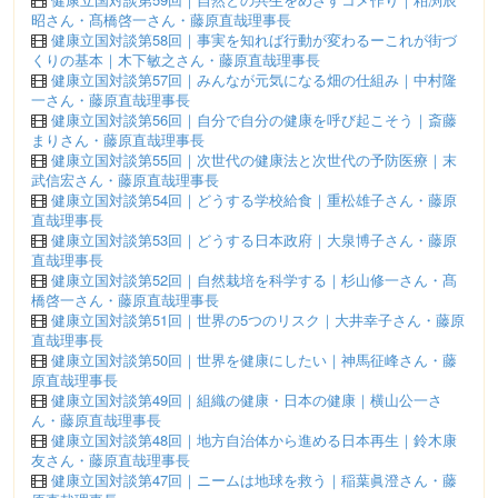
昭さん・髙橋啓一さん・藤原直哉理事長
健康立国対談第58回｜事実を知れば行動が変わるーこれが街づ
くりの基本｜木下敏之さん・藤原直哉理事長
健康立国対談第57回｜みんなが元気になる畑の仕組み｜中村隆
一さん・藤原直哉理事長
健康立国対談第56回｜自分で自分の健康を呼び起こそう｜斎藤
まりさん・藤原直哉理事長
健康立国対談第55回｜次世代の健康法と次世代の予防医療｜末
武信宏さん・藤原直哉理事長
健康立国対談第54回｜どうする学校給食｜重松雄子さん・藤原
直哉理事長
健康立国対談第53回｜どうする日本政府｜大泉博子さん・藤原
直哉理事長
健康立国対談第52回｜自然栽培を科学する｜杉山修一さん・髙
橋啓一さん・藤原直哉理事長
健康立国対談第51回｜世界の5つのリスク｜大井幸子さん・藤原
直哉理事長
健康立国対談第50回｜世界を健康にしたい｜神馬征峰さん・藤
原直哉理事長
健康立国対談第49回｜組織の健康・日本の健康｜横山公一さ
ん・藤原直哉理事長
健康立国対談第48回｜地方自治体から進める日本再生｜鈴木康
友さん・藤原直哉理事長
健康立国対談第47回｜ニームは地球を救う｜稲葉眞澄さん・藤