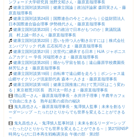
ンフォード大学研究員 池野文昭さん・藤原直哉理事長
健康立国対談第25回｜健康立国論｜政治評論家 森田実さん・藤
原直哉理事長
健康立国対談第24回｜国際連合の今とこれから｜公益財団法人
日本国際連合協会理事 伊勢桃代さん・藤原直哉理事長
健康立国対談第23回｜今の政治で日本がもつのか｜衆議院議
員 村上誠一郎さん・藤原直哉理事長
健康立国対談第22回｜思いを持つ人が動き出すには｜株式会社
エンパブリック 代表 広石拓司さま・藤原直哉理事長
健康立国対談第21回｜次世代に継承する日本｜HJA ジャポニス
ムアカデミー 学長 河端照孝さま・藤原直哉理事長
健康立国対談第20回｜畑から宇宙を観る｜遠山藤原学校農園長
林芳弘さま・藤原直哉理事長
健康立国対談第19回｜自転車で遠山郷を走ろう｜ボンシャス遠
山郷サイクリング倶楽部代表 森本一人さま・藤原直哉理事長
健康立国対談第18回｜健康立国推進に向けて荒川区はこう変わ
る｜東京都荒川区長 西川太一郎さま・藤原直哉理事長
増山晃一さん・藤原直哉理事長・永井洋子理事｜半農半カフェ
で自由に生きる 熟年起業の成功の秘訣
鬼丸昌也さん・藤原直哉理事長・鬼澤慎人監事｜未来を創るリ
ーダーシップ ～たったひとりからでも世界を変えることができる
～
鬼丸昌也さん・鬼澤慎人監事対談｜未来を創るリーダーシップ
～たったひとりからでも世界を変えることができる～｜第27回NSP
時局ならびに日本再生戦略講演会 午後の部・第2部