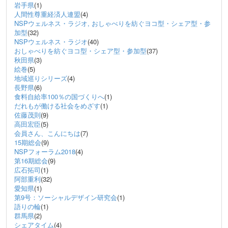
岩手県
(1)
人間性尊重経済人連盟
(4)
NSPウェルネス・ラジオ, おしゃべりを紡ぐヨコ型・シェア型・参
加型
(32)
NSPウェルネス・ラジオ
(40)
おしゃべりを紡ぐヨコ型・シェア型・参加型
(37)
秋田県
(3)
絵巻
(5)
地域巡りシリーズ
(4)
長野県
(6)
食料自給率100％の国づくりへ
(1)
だれもが働ける社会をめざす
(1)
佐藤茂則
(9)
高田宏臣
(5)
会員さん、こんにちは
(7)
15期総会
(9)
NSPフォーラム2018
(4)
第16期総会
(9)
広石拓司
(1)
阿部重利
(32)
愛知県
(1)
第9号：ソーシャルデザイン研究会
(1)
語りの輪
(1)
群馬県
(2)
シェアタイム
(4)