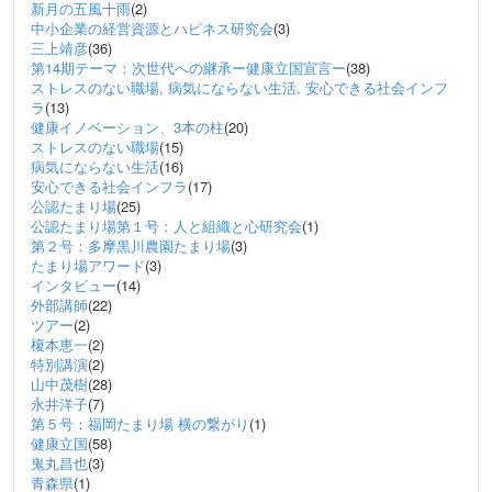
新月の五風十雨
(2)
中小企業の経営資源とハピネス研究会
(3)
三上靖彦
(36)
第14期テーマ：次世代への継承ー健康立国宣言ー
(38)
ストレスのない職場, 病気にならない生活, 安心できる社会インフ
ラ
(13)
健康イノベーション、3本の柱
(20)
ストレスのない職場
(15)
病気にならない生活
(16)
安心できる社会インフラ
(17)
公認たまり場
(25)
公認たまり場第１号：人と組織と心研究会
(1)
第２号：多摩黒川農園たまり場
(3)
たまり場アワード
(3)
インタビュー
(14)
外部講師
(22)
ツアー
(2)
榎本恵一
(2)
特別講演
(2)
山中茂樹
(28)
永井洋子
(7)
第５号：福岡たまり場 横の繋がり
(1)
健康立国
(58)
鬼丸昌也
(3)
青森県
(1)