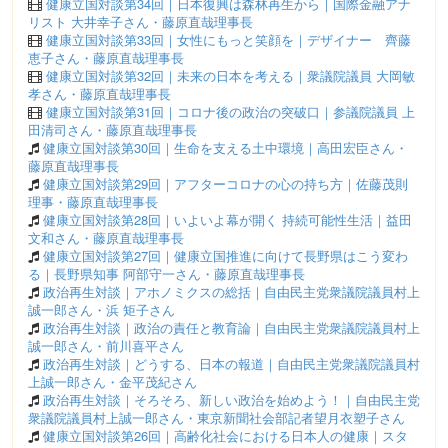
健康立国対談第34回｜日本復興は森林再生から｜国際金融アナ
リスト 大井幸子さん・藤原直哉理事長
健康立国対談第33回｜女性にもっと笑顔を｜デザイナー 齊藤
恵子さん・藤原直哉理事長
健康立国対談第32回｜未来の日本を考える｜衆議院議員 大岡敏
孝さん・藤原直哉理事長
健康立国対談第31回｜コロナ後の政治の突破口｜参議院議員 上
田清司さん・藤原直哉理事長
健康立国対談第30回｜生命を支える土中環境｜高田宏臣さん・
藤原直哉理事長
健康立国対談第29回｜アフターコロナの心の持ち方｜佐藤茂則
理事・藤原直哉理事長
健康立国対談第28回｜いよいよ幕が開く 持続可能性生活｜益田
文和さん・藤原直哉理事長
健康立国対談第27回｜健康立国推進に向けて長野県はこう変わ
る｜長野県知事 阿部守一さん・藤原直哉理事長
政治再生対談｜アホノミクスの総括｜自由民主党衆議院議員村上
誠一郎さん・浜 矩子さん
政治再生対談｜政治の責任と教育論｜自由民主党衆議院議員村上
誠一郎さん・前川喜平さん
政治再生対談｜どうする、日本の報道｜自由民主党衆議院議員村
上誠一郎さん・金平茂紀さん
政治再生対談｜そろそろ、新しい政治を始めよう！｜自由民主党
衆議院議員村上誠一郎さん・東京新聞社会部記者望月衣塑子さん
健康立国対談第26回｜高齢化社会における日本人の健康｜スタ