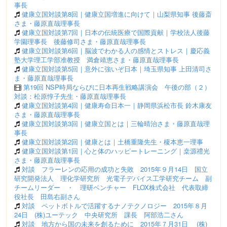
事長
健康立国対談第8回｜健康立国増進に向けて｜山梨県知事 後藤斎
さま・藤原直哉理事長
健康立国対談第7回｜日本の伝統医療で国際貢献｜学校法人後藤
学園理事長 後藤修司さま・藤原直哉理事長
健康立国対談第6回｜脳波でわかる人の感情とストレス｜慶応義
塾大学理工学部准教授 満倉靖恵さま・藤原直哉理事長
健康立国対談第5回｜意外に強いぞ日本｜埼玉県知事 上田清司さ
ま・藤原直哉理事長
第19回 NSP時局ならびに日本再生戦略講演会 午後の部（２）
対談：松原惇子先生・藤原直哉理事長
健康立国対談第4回｜健康寿命日本一｜静岡県浜松市長 鈴木康友
さま・藤原直哉理事長
健康立国対談第3回｜健康立国とは｜三輪晴治さま・藤原直哉理
事長
健康立国対談第2回｜健康とは｜土橋重隆先生・榎本恵一理事
健康立国対談第1回｜心と体のハッピートレーニング｜桒源禮光
さま・藤原直哉理事長
対談 フラーレンの応用の成功と失敗 2015年９月14日 国立
研究開発法人 理化学研究所 光電子デバイス工学研究チーム 副
チームリーダー ・ 理研ベンチャー FLOX株式会社 代表取締
役社長 田島右副さん
対談 ペットボトルで活躍するナノテクノロジー 2015年８月
24日 (株)ユーテック 中央研究所 課長 阿部浩二さん
対談 地方から国の未来を創るために 2015年７月31日 (株)