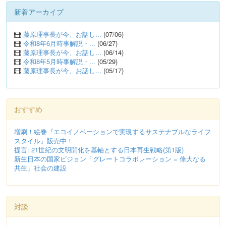
新着アーカイブ
藤原理事長が今、お話し...
(07/06)
令和8年6月時事解説・...
(06/27)
藤原理事長が今、お話し...
(06/14)
令和8年5月時事解説・...
(05/29)
藤原理事長が今、お話し...
(05/17)
おすすめ
増刷！絵巻『エコイノベーションで実現するサステナブルなライフ
スタイル』販売中！
提言: 21世紀の文明開化を基軸とする日本再生戦略(第1版)
新生日本の国家ビジョン「グレートコラボレーション = 偉大なる
共生」社会の建設
対談