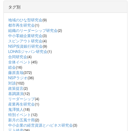
タグ別
地域のひな型研究会
(9)
都市再生研究会
(1)
組織のリーダーシップ研究会
(2)
中小零細企業研究会
(3)
スピンアウト研究会
(4)
NSP投資銀行研究会
(9)
LOHASジャパン研究会
(1)
合同研究会
(4)
全体イベント
(45)
総会
(16)
藤原直哉
(372)
NSPラジオ
(36)
対談
(102)
政策提言
(2)
基調講演
(12)
リーダーシップ
(4)
産業再生研究会
(1)
鬼澤慎人
(18)
特別イベント
(12)
新月の五風十雨
(2)
中小企業の経営資源とハピネス研究会
(3)
三上靖彦
(36)