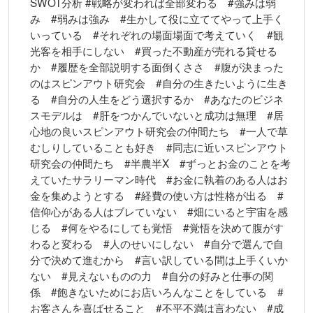
SWOT分析 #戦略が変われば全部変わる #強みは弱
み #弱みは強み #生かして役に立ててやって上手く
いっている #それぞれの場面場面で考えていく #観
光客を相手にしない #買った不動産が売れる貸せる
か #履歴を全部説明する面倒くささ #腹が決まった
のはスピンアウト研究会 #自分の生きたいように生き
る #自分の人生をどう選択するか #あなたのビジネ
スモデルは #肝をつかんでいないと成功は無理 #居
心地の良いスピンアウト研究会の仲間たち #一人で草
むしりしていることも好き #同志に近いスピンアウト
研究会の仲間たち #半農半X #ずっとお金のことを考
えていたサラリーマン時代 #お金に執着のある人はお
金を集めようとする #経費の使い方は性格が出る #
信仰心がある人はブレていない #畑にいると宇宙を感
じる #何をやるにしても覚悟 #覚悟を決めて腹がす
わると変わる #人のせいにしない #自分で選んで自
分で決めて進むから #言い訳している間は上手くいか
ない #見えないものの力 #自分の好みと仕事の関
係 #飽きないためにお店いろんなことをしている #
お客さんを喜ばせること #不平不満は言わない #成