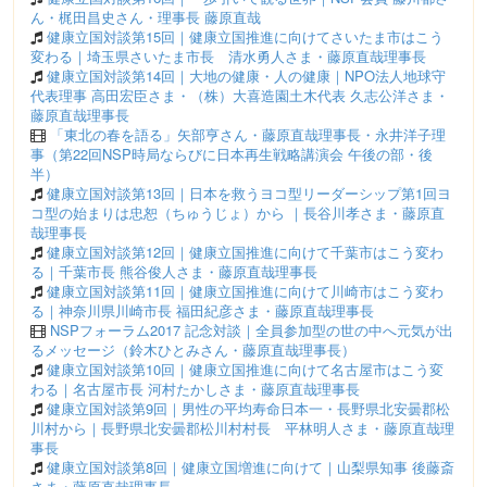
ん・梶田昌史さん・理事長 藤原直哉
健康立国対談第15回｜健康立国推進に向けてさいたま市はこう
変わる｜埼玉県さいたま市長 清水勇人さま・藤原直哉理事長
健康立国対談第14回｜大地の健康・人の健康｜NPO法人地球守
代表理事 高田宏臣さま・（株）大喜造園土木代表 久志公洋さま・
藤原直哉理事長
「東北の春を語る」矢部亨さん・藤原直哉理事長・永井洋子理
事（第22回NSP時局ならびに日本再生戦略講演会 午後の部・後
半）
健康立国対談第13回｜日本を救うヨコ型リーダーシップ第1回ヨ
コ型の始まりは忠恕（ちゅうじょ）から ｜長谷川孝さま・藤原直
哉理事長
健康立国対談第12回｜健康立国推進に向けて千葉市はこう変わ
る｜千葉市長 熊谷俊人さま・藤原直哉理事長
健康立国対談第11回｜健康立国推進に向けて川崎市はこう変わ
る｜神奈川県川崎市長 福田紀彦さま・藤原直哉理事長
NSPフォーラム2017 記念対談｜全員参加型の世の中へ元気が出
るメッセージ（鈴木ひとみさん・藤原直哉理事長）
健康立国対談第10回｜健康立国推進に向けて名古屋市はこう変
わる｜名古屋市長 河村たかしさま・藤原直哉理事長
健康立国対談第9回｜男性の平均寿命日本一・長野県北安曇郡松
川村から｜長野県北安曇郡松川村村長 平林明人さま・藤原直哉理
事長
健康立国対談第8回｜健康立国増進に向けて｜山梨県知事 後藤斎
さま・藤原直哉理事長