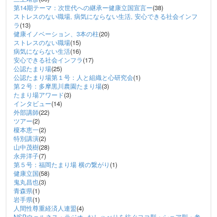
第14期テーマ：次世代への継承ー健康立国宣言ー
(38)
ストレスのない職場, 病気にならない生活, 安心できる社会インフ
ラ
(13)
健康イノベーション、3本の柱
(20)
ストレスのない職場
(15)
病気にならない生活
(16)
安心できる社会インフラ
(17)
公認たまり場
(25)
公認たまり場第１号：人と組織と心研究会
(1)
第２号：多摩黒川農園たまり場
(3)
たまり場アワード
(3)
インタビュー
(14)
外部講師
(22)
ツアー
(2)
榎本恵一
(2)
特別講演
(2)
山中茂樹
(28)
永井洋子
(7)
第５号：福岡たまり場 横の繋がり
(1)
健康立国
(58)
鬼丸昌也
(3)
青森県
(1)
岩手県
(1)
人間性尊重経済人連盟
(4)
NSPウェルネス・ラジオ, おしゃべりを紡ぐヨコ型・シェア型・参