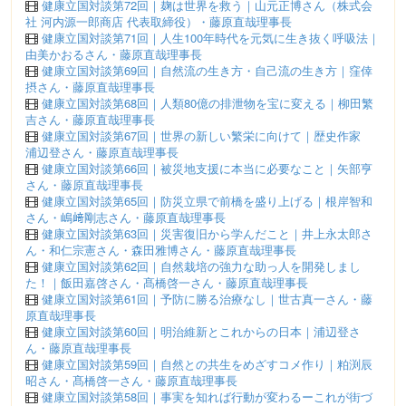
健康立国対談第72回｜麹は世界を救う｜山元正博さん（株式会
社 河内源一郎商店 代表取締役）・藤原直哉理事長
健康立国対談第71回｜人生100年時代を元気に生き抜く呼吸法｜
由美かおるさん・藤原直哉理事長
健康立国対談第69回｜自然流の生き方・自己流の生き方｜窪倖
摂さん・藤原直哉理事長
健康立国対談第68回｜人類80億の排泄物を宝に変える｜柳田繁
吉さん・藤原直哉理事長
健康立国対談第67回｜世界の新しい繁栄に向けて｜歴史作家
浦辺登さん・藤原直哉理事長
健康立国対談第66回｜被災地支援に本当に必要なこと｜矢部亨
さん・藤原直哉理事長
健康立国対談第65回｜防災立県で前橋を盛り上げる｜根岸智和
さん・嶋﨑剛志さん・藤原直哉理事長
健康立国対談第63回｜災害復旧から学んだこと｜井上永太郎さ
ん・和仁宗憲さん・森田雅博さん・藤原直哉理事長
健康立国対談第62回｜自然栽培の強力な助っ人を開発しまし
た！｜飯田嘉啓さん・髙橋啓一さん・藤原直哉理事長
健康立国対談第61回｜予防に勝る治療なし｜世古真一さん・藤
原直哉理事長
健康立国対談第60回｜明治維新とこれからの日本｜浦辺登さ
ん・藤原直哉理事長
健康立国対談第59回｜自然との共生をめざすコメ作り｜粕渕辰
昭さん・髙橋啓一さん・藤原直哉理事長
健康立国対談第58回｜事実を知れば行動が変わるーこれが街づ