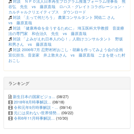
対談 ＮＰＯ法人日本再生プログラム推進フォーラム理事長 熊
谷弘 先生 vs 藤原直哉 ロハス・グレイトコラボレーション・
カルチャルクリエイティブス ダウンロード
対談 「土って何だろう」 農業コンサルタント 関佑二 さん
vs 藤原直哉
対談 「健康寿命を全うするために」 埼玉医科大学教授 音楽療
法の専門家 和合治久 先生 vs 藤原直哉
対談 「よみがえれ日本人の心！」人助けコンサルタント 野坂
和男さん vs 藤原直哉
対談 2006年7月 忍野村村おこし・胡麻を作ってみよう会の企画
宣伝担当、音楽家 井上敦夫さん vs 藤原直哉 ごまを使った村
おこし
ランキング
新生日本の国家ビジョ...
(08/27)
2018年8月時事解説...
(08/18)
令和元年9月時事解説・...
(09/14)
元には戻れない世界情勢...
(09/22)
令和6年11月時事解説...
(10/30)