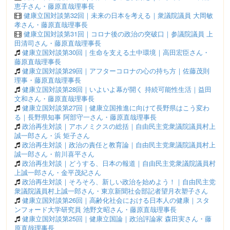
恵子さん・藤原直哉理事長
健康立国対談第32回｜未来の日本を考える｜衆議院議員 大岡敏
孝さん・藤原直哉理事長
健康立国対談第31回｜コロナ後の政治の突破口｜参議院議員 上
田清司さん・藤原直哉理事長
健康立国対談第30回｜生命を支える土中環境｜高田宏臣さん・
藤原直哉理事長
健康立国対談第29回｜アフターコロナの心の持ち方｜佐藤茂則
理事・藤原直哉理事長
健康立国対談第28回｜いよいよ幕が開く 持続可能性生活｜益田
文和さん・藤原直哉理事長
健康立国対談第27回｜健康立国推進に向けて長野県はこう変わ
る｜長野県知事 阿部守一さん・藤原直哉理事長
政治再生対談｜アホノミクスの総括｜自由民主党衆議院議員村上
誠一郎さん・浜 矩子さん
政治再生対談｜政治の責任と教育論｜自由民主党衆議院議員村上
誠一郎さん・前川喜平さん
政治再生対談｜どうする、日本の報道｜自由民主党衆議院議員村
上誠一郎さん・金平茂紀さん
政治再生対談｜そろそろ、新しい政治を始めよう！｜自由民主党
衆議院議員村上誠一郎さん・東京新聞社会部記者望月衣塑子さん
健康立国対談第26回｜高齢化社会における日本人の健康｜スタ
ンフォード大学研究員 池野文昭さん・藤原直哉理事長
健康立国対談第25回｜健康立国論｜政治評論家 森田実さん・藤
原直哉理事長