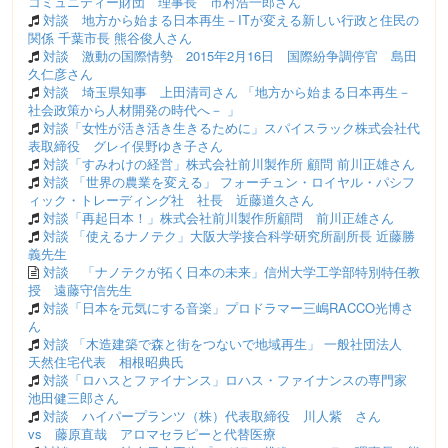
コミュニティー財団 理事長 市村浩一郎さん
対談 地方から始まる日本再生－ITが変える新しい行政と住民の
関係 千葉市長 熊谷俊人さん
対談 激動の国際情勢 2015年2月16日 国際紛争調停官 島田
久仁彦さん
対談 埼玉県知事 上田清司さん 「地方から始まる日本再生－
社会政策から人材開発の時代へ－ 」
対談「女性が活き活き生きるために」スパイスラック株式会社代
表取締役 グレイ俣野ゆき子さん
対談「すみわけの経営」株式会社前川製作所 顧問 前川正雄さん
対談 「世界の農業を変える」 フォーチュン・ロイヤル・パシフ
ィック・トレーディング社 社長 近藤道久さん
対談「再起日本！」株式会社前川製作所顧問 前川正雄さん
対談 「使えるナノテク」大阪大学接合科学研究所副所長 近藤勝
義先生
対談 「ナノテクが拓く日本の未来」信州大学工学部特別特任教
授 遠藤守信先生
対談「日本を元気にする音楽」プロドラマー三嶋RACCO光博さ
ん
対談 「木造建築で森と街をつないで地域再生」 一般社団法人
天然住宅代表 相根昭典氏
対談「ロハスとファイナンス」ロハス・ファイナンスの専門家
池田健三郎さん
対談 ハイパープランツ（株）代表取締役 川人紫 さん
vs 藤原直哉 アロマセラピーと代替医療