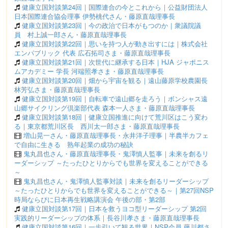
健康立国対談第24回｜国際連合の今とこれから｜公益財団法人
日本国際連合協会理事 伊勢桃代さん・藤原直哉理事長
健康立国対談第23回｜今の政治で日本がもつのか｜衆議院議
員 村上誠一郎さん・藤原直哉理事長
健康立国対談第22回｜思いを持つ人が動き出すには｜株式会社
エンパブリック 代表 広石拓司さま・藤原直哉理事長
健康立国対談第21回｜次世代に継承する日本｜HJA ジャポニス
ムアカデミー 学長 河端照孝さま・藤原直哉理事長
健康立国対談第20回｜畑から宇宙を観る｜遠山藤原学校農園長
林芳弘さま・藤原直哉理事長
健康立国対談第19回｜自転車で遠山郷を走ろう｜ボンシャス遠
山郷サイクリング倶楽部代表 森本一人さま・藤原直哉理事長
健康立国対談第18回｜健康立国推進に向けて荒川区はこう変わ
る｜東京都荒川区長 西川太一郎さま・藤原直哉理事長
増山晃一さん・藤原直哉理事長・永井洋子理事｜半農半カフェ
で自由に生きる 熟年起業の成功の秘訣
鬼丸昌也さん・藤原直哉理事長・鬼澤慎人監事｜未来を創るリ
ーダーシップ ～たったひとりからでも世界を変えることができる
～
鬼丸昌也さん・鬼澤慎人監事対談｜未来を創るリーダーシップ
～たったひとりからでも世界を変えることができる～｜第27回NSP
時局ならびに日本再生戦略講演会 午後の部・第2部
健康立国対談第17回｜日本を救うヨコ型リーダーシップ 第2回
実践的リーダーシップの体系｜長谷川孝さま・藤原直哉理事長
健康立国対談第16回｜一歩引いて観る世界｜NSP会員 藤川都さ