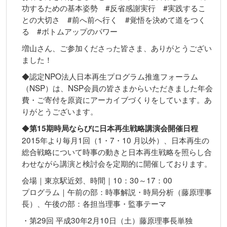
功するための基本姿勢 #反省感謝実行 #実践するこ
との大切さ #前へ前へ行く #覚悟を決めて道をつく
る #ボトムアップのパワー
増山さん、ご参加くださった皆さま、ありがとうござい
ました！
◆認定NPO法人日本再生プログラム推進フォーラム
（NSP）は、NSP会員の皆さまからいただきました年会
費・ご寄付を原資にアーカイブづくりをしています。あ
りがとうございます。
◆
第15期時局ならびに日本再生戦略講演会開催日程
2015年より毎月1回（1・7・10 月以外）、日本再生の
総合戦略について時事の動きと日本再生戦略を照らし合
わせながら講演と検討会を定期的に開催しております。
会場｜東京駅近郊、時間｜10：30～17：00
プログラム｜午前の部：時事解説・時局分析（藤原理事
長）、午後の部：各担当理事・監事テーマ
・第29回 平成30年2月10日（土）藤原理事長単独