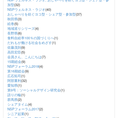
加型
(32)
NSPウェルネス・ラジオ
(40)
おしゃべりを紡ぐヨコ型・シェア型・参加型
(37)
秋田県
(3)
絵巻
(5)
地域巡りシリーズ
(4)
長野県
(6)
食料自給率100％の国づくりへ
(1)
だれもが働ける社会をめざす
(1)
佐藤茂則
(9)
高田宏臣
(5)
会員さん、こんにちは
(7)
15期総会
(9)
NSPフォーラム2018
(4)
第16期総会
(9)
広石拓司
(1)
阿部重利
(32)
愛知県
(1)
第9号：ソーシャルデザイン研究会
(1)
語りの輪
(1)
群馬県
(2)
シェアタイム
(4)
NSPフォーラム2017
(2)
シニア起業
(1)