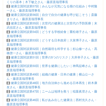
くりの基本｜木下敏之さん・藤原直哉理事長
健康立国対談第57回｜みんなが元気になる畑の仕組み｜中村隆
一さん・藤原直哉理事長
健康立国対談第56回｜自分で自分の健康を呼び起こそう｜斎藤
まりさん・藤原直哉理事長
健康立国対談第55回｜次世代の健康法と次世代の予防医療｜末
武信宏さん・藤原直哉理事長
健康立国対談第54回｜どうする学校給食｜重松雄子さん・藤原
直哉理事長
健康立国対談第53回｜どうする日本政府｜大泉博子さん・藤原
直哉理事長
健康立国対談第52回｜自然栽培を科学する｜杉山修一さん・髙
橋啓一さん・藤原直哉理事長
健康立国対談第51回｜世界の5つのリスク｜大井幸子さん・藤原
直哉理事長
健康立国対談第50回｜世界を健康にしたい｜神馬征峰さん・藤
原直哉理事長
健康立国対談第49回｜組織の健康・日本の健康｜横山公一さ
ん・藤原直哉理事長
健康立国対談第48回｜地方自治体から進める日本再生｜鈴木康
友さん・藤原直哉理事長
健康立国対談第47回｜ニームは地球を救う｜稲葉眞澄さん・藤
原直哉理事長
健康立国対談第46回｜私があみ出した健康法｜西村光久さん・
藤原直哉理事長