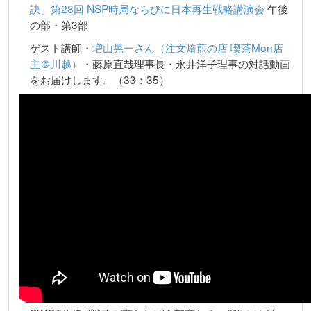
訣」第28回 NSP時局ならびに日本再生戦略講演会
午後
の部・第3部
ゲスト講師・
増山晃一さん（注文焙煎の店 喫茶Mon店
主＠川越）
・藤原直哉理事長・永井洋子理事の対話動画
をお届けします。（33：35）