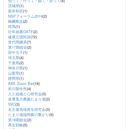
知って・行って・観て・会って
(4)
茨城県
(1)
新井和宏
(1)
NSPフォーラム2019
(2)
嶋﨑剛志
(2)
群馬
(1)
壮年就農GATE
(2)
健康立国対談
(72)
世代間継承
(7)
第17期総会
(2)
田中元子
(1)
埼玉県
(4)
千葉県
(2)
神奈川県
(1)
山梨県
(1)
静岡県
(1)
ABE Zoom Bar
(18)
前川製作所
(4)
人と組織と心研究会
(3)
多摩黒川農園たまり場
(3)
SVC
(3)
名古屋地域再生研究会
(3)
たまり場福岡横の繋がり
(9)
第18期総会
(2)
再生戦略
(5)