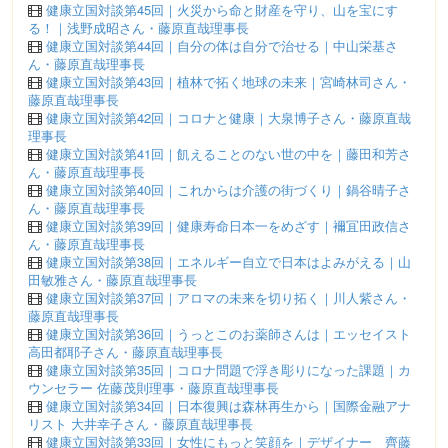
健康立国対談第45回｜火災から命と財産を守り、山を宝にす
る！｜浅野成昭さん・藤原直哉理事長
健康立国対談第44回｜自分の体は自分で治せる｜中山栄基さ
ん・藤原直哉理事長
健康立国対談第43回｜植林で拓く地球の未来｜宮崎林司さん・
藤原直哉理事長
健康立国対談第42回｜コロナと健康｜大泉博子さん・藤原直哉
理事長
健康立国対談第41回｜飢えることのない世の中を｜藤田和芳さ
ん・藤原直哉理事長
健康立国対談第40回｜これからは介護の街づくり｜鍋谷晴子さ
ん・藤原直哉理事長
健康立国対談第39回｜健康寿命日本一をめざす｜襧冝田政信さ
ん・藤原直哉理事長
健康立国対談第38回｜エネルギー自立で日本はよみがえる｜山
田敏雅さん・藤原直哉理事長
健康立国対談第37回｜アロマの未来を切り拓く｜川人紫さん・
藤原直哉理事長
健康立国対談第36回｜うっとこのお薬師さんは｜エッセイスト
高田都耶子さん・藤原直哉理事長
健康立国対談第35回｜コロナ問題で浮き彫りになった課題｜カ
ウンセラー 佐藤茂則理事・藤原直哉理事長
健康立国対談第34回｜日本復興は森林再生から｜国際金融アナ
リスト 大井幸子さん・藤原直哉理事長
健康立国対談第33回｜女性にもっと笑顔を｜デザイナー 齊藤