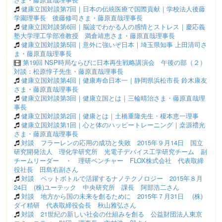
健康立国対談第7回｜日本の伝統医療で国際貢献｜学校法人後藤
学園理事長 後藤修司さま・藤原直哉理事長
健康立国対談第6回｜脳波でわかる人の感情とストレス｜慶応義
塾大学理工学部准教授 満倉靖恵さま・藤原直哉理事長
健康立国対談第5回｜意外に強いぞ日本｜埼玉県知事 上田清司さ
ま・藤原直哉理事長
第19回 NSP時局ならびに日本再生戦略講演会 午後の部（２）
対談：松原惇子先生・藤原直哉理事長
健康立国対談第4回｜健康寿命日本一｜静岡県浜松市長 鈴木康友
さま・藤原直哉理事長
健康立国対談第3回｜健康立国とは｜三輪晴治さま・藤原直哉理
事長
健康立国対談第2回｜健康とは｜土橋重隆先生・榎本恵一理事
健康立国対談第1回｜心と体のハッピートレーニング｜桒源禮光
さま・藤原直哉理事長
対談 フラーレンの応用の成功と失敗 2015年９月14日 国立
研究開発法人 理化学研究所 光電子デバイス工学研究チーム 副
チームリーダー ・ 理研ベンチャー FLOX株式会社 代表取締
役社長 田島右副さん
対談 ペットボトルで活躍するナノテクノロジー 2015年８月
24日 (株)ユーテック 中央研究所 課長 阿部浩二さん
対談 地方から国の未来を創るために 2015年７月31日 (株)
ダイ精研 代表取締役会長 秋山雅弘さん
対談 21世紀の新しい社会の仕組みを創る 公益財団法人東京