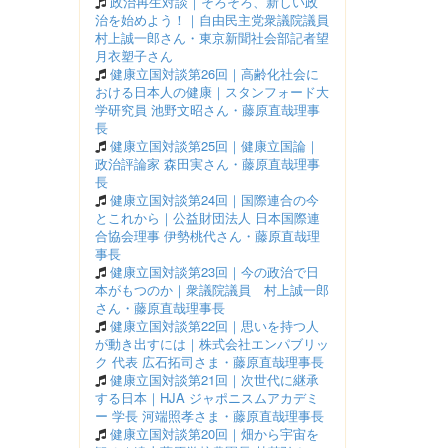
政治再生対談｜そろそろ、新しい政
治を始めよう！｜自由民主党衆議院議員
村上誠一郎さん・東京新聞社会部記者望
月衣塑子さん
健康立国対談第26回｜高齢化社会に
おける日本人の健康｜スタンフォード大
学研究員 池野文昭さん・藤原直哉理事
長
健康立国対談第25回｜健康立国論｜
政治評論家 森田実さん・藤原直哉理事
長
健康立国対談第24回｜国際連合の今
とこれから｜公益財団法人 日本国際連
合協会理事 伊勢桃代さん・藤原直哉理
事長
健康立国対談第23回｜今の政治で日
本がもつのか｜衆議院議員 村上誠一郎
さん・藤原直哉理事長
健康立国対談第22回｜思いを持つ人
が動き出すには｜株式会社エンパブリッ
ク 代表 広石拓司さま・藤原直哉理事長
健康立国対談第21回｜次世代に継承
する日本｜HJA ジャポニスムアカデミ
ー 学長 河端照孝さま・藤原直哉理事長
健康立国対談第20回｜畑から宇宙を