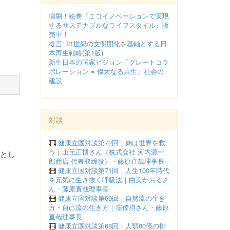
増刷！絵巻『エコイノベーションで実現
するサステナブルなライフスタイル』販
売中！
提言: 21世紀の文明開化を基軸とする日
本再生戦略(第1版)
新生日本の国家ビジョン「グレートコラ
ボレーション = 偉大なる共生」社会の
建設
対談
健康立国対談第72回｜麹は世界を救
う｜山元正博さん（株式会社 河内源一
とし
郎商店 代表取締役）・藤原直哉理事長
健康立国対談第71回｜人生100年時代
を元気に生き抜く呼吸法｜由美かおるさ
ん・藤原直哉理事長
健康立国対談第69回｜自然流の生き
方・自己流の生き方｜窪倖摂さん・藤原
直哉理事長
健康立国対談第68回｜人類80億の排