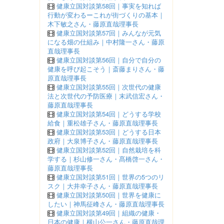
健康立国対談第58回｜事実を知れば
行動が変わるーこれが街づくりの基本｜
木下敏之さん・藤原直哉理事長
健康立国対談第57回｜みんなが元気
になる畑の仕組み｜中村隆一さん・藤原
直哉理事長
健康立国対談第56回｜自分で自分の
健康を呼び起こそう｜斎藤まりさん・藤
原直哉理事長
健康立国対談第55回｜次世代の健康
法と次世代の予防医療｜末武信宏さん・
藤原直哉理事長
健康立国対談第54回｜どうする学校
給食｜重松雄子さん・藤原直哉理事長
健康立国対談第53回｜どうする日本
政府｜大泉博子さん・藤原直哉理事長
健康立国対談第52回｜自然栽培を科
学する｜杉山修一さん・髙橋啓一さん・
藤原直哉理事長
健康立国対談第51回｜世界の5つのリ
スク｜大井幸子さん・藤原直哉理事長
健康立国対談第50回｜世界を健康に
したい｜神馬征峰さん・藤原直哉理事長
健康立国対談第49回｜組織の健康・
日本の健康｜横山公一さん・藤原直哉理