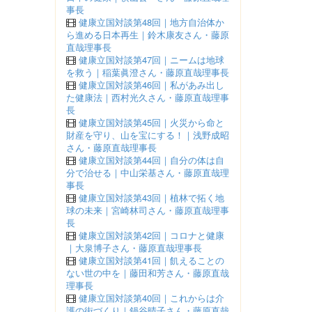
事長
健康立国対談第48回｜地方自治体か
ら進める日本再生｜鈴木康友さん・藤原
直哉理事長
健康立国対談第47回｜ニームは地球
を救う｜稲葉眞澄さん・藤原直哉理事長
健康立国対談第46回｜私があみ出し
た健康法｜西村光久さん・藤原直哉理事
長
健康立国対談第45回｜火災から命と
財産を守り、山を宝にする！｜浅野成昭
さん・藤原直哉理事長
健康立国対談第44回｜自分の体は自
分で治せる｜中山栄基さん・藤原直哉理
事長
健康立国対談第43回｜植林で拓く地
球の未来｜宮崎林司さん・藤原直哉理事
長
健康立国対談第42回｜コロナと健康
｜大泉博子さん・藤原直哉理事長
健康立国対談第41回｜飢えることの
ない世の中を｜藤田和芳さん・藤原直哉
理事長
健康立国対談第40回｜これからは介
護の街づくり｜鍋谷晴子さん・藤原直哉