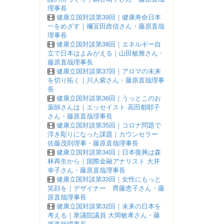
理事長
健康立国対談第39回｜健康寿命日本
一をめざす｜襧冝田政信さん・藤原直哉
理事長
健康立国対談第38回｜エネルギー自
立で日本はよみがえる｜山田敏雅さん・
藤原直哉理事長
健康立国対談第37回｜アロマの未来
を切り拓く｜川人紫さん・藤原直哉理事
長
健康立国対談第36回｜うっとこのお
薬師さんは｜エッセイスト 高田都耶子
さん・藤原直哉理事長
健康立国対談第35回｜コロナ問題で
浮き彫りになった課題｜カウンセラー
佐藤茂則理事・藤原直哉理事長
健康立国対談第34回｜日本復興は森
林再生から｜国際金融アナリスト 大井
幸子さん・藤原直哉理事長
健康立国対談第33回｜女性にもっと
笑顔を｜デザイナー 齊藤恵子さん・藤
原直哉理事長
健康立国対談第32回｜未来の日本を
考える｜衆議院議員 大岡敏孝さん・藤
原直哉理事長