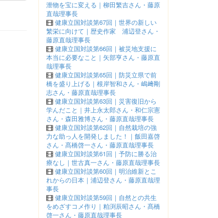
泄物を宝に変える｜柳田繁吉さん・藤原
直哉理事長
健康立国対談第67回｜世界の新しい
繁栄に向けて｜歴史作家 浦辺登さん・
藤原直哉理事長
健康立国対談第66回｜被災地支援に
本当に必要なこと｜矢部亨さん・藤原直
哉理事長
健康立国対談第65回｜防災立県で前
橋を盛り上げる｜根岸智和さん・嶋﨑剛
志さん・藤原直哉理事長
健康立国対談第63回｜災害復旧から
学んだこと｜井上永太郎さん・和仁宗憲
さん・森田雅博さん・藤原直哉理事長
健康立国対談第62回｜自然栽培の強
力な助っ人を開発しました！｜飯田嘉啓
さん・髙橋啓一さん・藤原直哉理事長
健康立国対談第61回｜予防に勝る治
療なし｜世古真一さん・藤原直哉理事長
健康立国対談第60回｜明治維新とこ
れからの日本｜浦辺登さん・藤原直哉理
事長
健康立国対談第59回｜自然との共生
をめざすコメ作り｜粕渕辰昭さん・髙橋
啓一さん・藤原直哉理事長