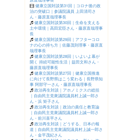
健康立国対談第31回｜コロナ後の政
治の突破口｜参議院議員 上田清司さ
ん・藤原直哉理事長
健康立国対談第30回｜生命を支える
土中環境｜高田宏臣さん・藤原直哉理事
長
健康立国対談第29回｜アフターコロ
ナの心の持ち方｜佐藤茂則理事・藤原直
哉理事長
健康立国対談第28回｜いよいよ幕が
開く 持続可能性生活｜益田文和さん・
藤原直哉理事長
健康立国対談第27回｜健康立国推進
に向けて長野県はこう変わる｜長野県知
事 阿部守一さん・藤原直哉理事長
政治再生対談｜アホノミクスの総括
｜自由民主党衆議院議員村上誠一郎さ
ん・浜 矩子さん
政治再生対談｜政治の責任と教育論
｜自由民主党衆議院議員村上誠一郎さ
ん・前川喜平さん
政治再生対談｜どうする、日本の報
道｜自由民主党衆議院議員村上誠一郎さ
ん・金平茂紀さん