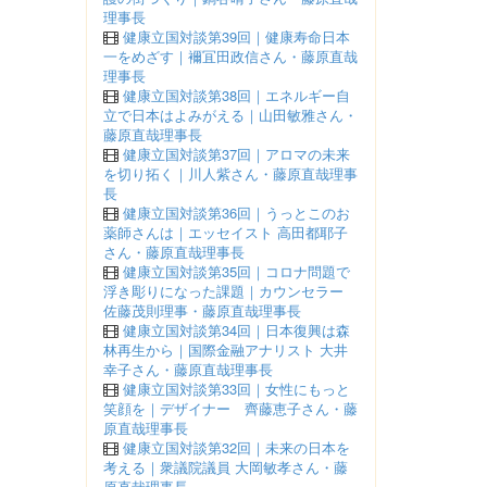
理事長
健康立国対談第39回｜健康寿命日本
一をめざす｜襧冝田政信さん・藤原直哉
理事長
健康立国対談第38回｜エネルギー自
立で日本はよみがえる｜山田敏雅さん・
藤原直哉理事長
健康立国対談第37回｜アロマの未来
を切り拓く｜川人紫さん・藤原直哉理事
長
健康立国対談第36回｜うっとこのお
薬師さんは｜エッセイスト 高田都耶子
さん・藤原直哉理事長
健康立国対談第35回｜コロナ問題で
浮き彫りになった課題｜カウンセラー
佐藤茂則理事・藤原直哉理事長
健康立国対談第34回｜日本復興は森
林再生から｜国際金融アナリスト 大井
幸子さん・藤原直哉理事長
健康立国対談第33回｜女性にもっと
笑顔を｜デザイナー 齊藤恵子さん・藤
原直哉理事長
健康立国対談第32回｜未来の日本を
考える｜衆議院議員 大岡敏孝さん・藤
原直哉理事長