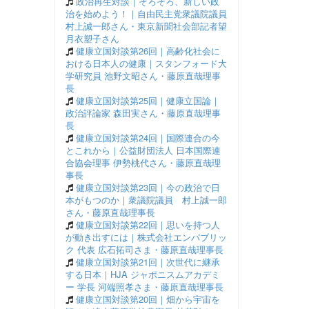
政治再生対談｜そろそろ、新しい政
治を始めよう！｜自由民主党衆議院議員
村上誠一郎さん・東京新聞社会部記者望
月衣塑子さん
健康立国対談第26回｜高齢化社会に
おける日本人の健康｜スタンフォード大
学研究員 池野文昭さん・藤原直哉理事
長
健康立国対談第25回｜健康立国論｜
政治評論家 森田実さん・藤原直哉理事
長
健康立国対談第24回｜国際連合の今
とこれから｜公益財団法人 日本国際連
合協会理事 伊勢桃代さん・藤原直哉理
事長
健康立国対談第23回｜今の政治で日
本がもつのか｜衆議院議員 村上誠一郎
さん・藤原直哉理事長
健康立国対談第22回｜思いを持つ人
が動き出すには｜株式会社エンパブリッ
ク 代表 広石拓司さま・藤原直哉理事長
健康立国対談第21回｜次世代に継承
する日本｜HJA ジャポニスムアカデミ
ー 学長 河端照孝さま・藤原直哉理事長
健康立国対談第20回｜畑から宇宙を