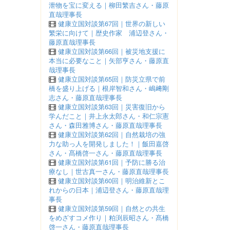
泄物を宝に変える｜柳田繁吉さん・藤原
直哉理事長
健康立国対談第67回｜世界の新しい
繁栄に向けて｜歴史作家 浦辺登さん・
藤原直哉理事長
健康立国対談第66回｜被災地支援に
本当に必要なこと｜矢部亨さん・藤原直
哉理事長
健康立国対談第65回｜防災立県で前
橋を盛り上げる｜根岸智和さん・嶋﨑剛
志さん・藤原直哉理事長
健康立国対談第63回｜災害復旧から
学んだこと｜井上永太郎さん・和仁宗憲
さん・森田雅博さん・藤原直哉理事長
健康立国対談第62回｜自然栽培の強
力な助っ人を開発しました！｜飯田嘉啓
さん・髙橋啓一さん・藤原直哉理事長
健康立国対談第61回｜予防に勝る治
療なし｜世古真一さん・藤原直哉理事長
健康立国対談第60回｜明治維新とこ
れからの日本｜浦辺登さん・藤原直哉理
事長
健康立国対談第59回｜自然との共生
をめざすコメ作り｜粕渕辰昭さん・髙橋
啓一さん・藤原直哉理事長