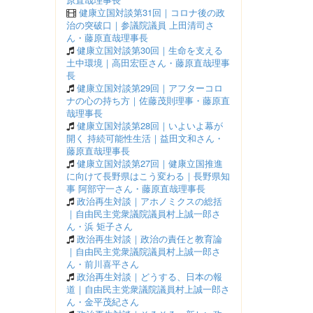
健康立国対談第31回｜コロナ後の政
治の突破口｜参議院議員 上田清司さ
ん・藤原直哉理事長
健康立国対談第30回｜生命を支える
土中環境｜高田宏臣さん・藤原直哉理事
長
健康立国対談第29回｜アフターコロ
ナの心の持ち方｜佐藤茂則理事・藤原直
哉理事長
健康立国対談第28回｜いよいよ幕が
開く 持続可能性生活｜益田文和さん・
藤原直哉理事長
健康立国対談第27回｜健康立国推進
に向けて長野県はこう変わる｜長野県知
事 阿部守一さん・藤原直哉理事長
政治再生対談｜アホノミクスの総括
｜自由民主党衆議院議員村上誠一郎さ
ん・浜 矩子さん
政治再生対談｜政治の責任と教育論
｜自由民主党衆議院議員村上誠一郎さ
ん・前川喜平さん
政治再生対談｜どうする、日本の報
道｜自由民主党衆議院議員村上誠一郎さ
ん・金平茂紀さん