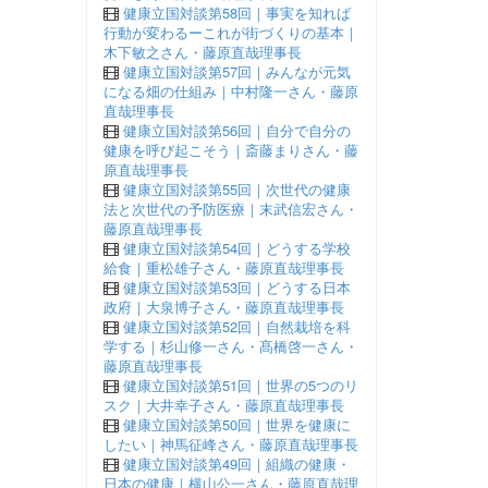
健康立国対談第58回｜事実を知れば
行動が変わるーこれが街づくりの基本｜
木下敏之さん・藤原直哉理事長
健康立国対談第57回｜みんなが元気
になる畑の仕組み｜中村隆一さん・藤原
直哉理事長
健康立国対談第56回｜自分で自分の
健康を呼び起こそう｜斎藤まりさん・藤
原直哉理事長
健康立国対談第55回｜次世代の健康
法と次世代の予防医療｜末武信宏さん・
藤原直哉理事長
健康立国対談第54回｜どうする学校
給食｜重松雄子さん・藤原直哉理事長
健康立国対談第53回｜どうする日本
政府｜大泉博子さん・藤原直哉理事長
健康立国対談第52回｜自然栽培を科
学する｜杉山修一さん・髙橋啓一さん・
藤原直哉理事長
健康立国対談第51回｜世界の5つのリ
スク｜大井幸子さん・藤原直哉理事長
健康立国対談第50回｜世界を健康に
したい｜神馬征峰さん・藤原直哉理事長
健康立国対談第49回｜組織の健康・
日本の健康｜横山公一さん・藤原直哉理