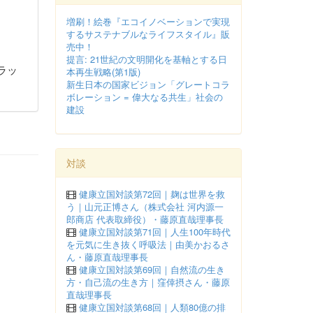
増刷！絵巻『エコイノベーションで実現
するサステナブルなライフスタイル』販
売中！
提言: 21世紀の文明開化を基軸とする日
ラッ
本再生戦略(第1版)
新生日本の国家ビジョン「グレートコラ
ボレーション = 偉大なる共生」社会の
建設
対談
健康立国対談第72回｜麹は世界を救
う｜山元正博さん（株式会社 河内源一
郎商店 代表取締役）・藤原直哉理事長
健康立国対談第71回｜人生100年時代
を元気に生き抜く呼吸法｜由美かおるさ
ん・藤原直哉理事長
健康立国対談第69回｜自然流の生き
方・自己流の生き方｜窪倖摂さん・藤原
直哉理事長
健康立国対談第68回｜人類80億の排