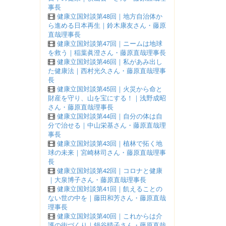
事長
健康立国対談第48回｜地方自治体か
ら進める日本再生｜鈴木康友さん・藤原
直哉理事長
健康立国対談第47回｜ニームは地球
を救う｜稲葉眞澄さん・藤原直哉理事長
健康立国対談第46回｜私があみ出し
た健康法｜西村光久さん・藤原直哉理事
長
健康立国対談第45回｜火災から命と
財産を守り、山を宝にする！｜浅野成昭
さん・藤原直哉理事長
健康立国対談第44回｜自分の体は自
分で治せる｜中山栄基さん・藤原直哉理
事長
健康立国対談第43回｜植林で拓く地
球の未来｜宮崎林司さん・藤原直哉理事
長
健康立国対談第42回｜コロナと健康
｜大泉博子さん・藤原直哉理事長
健康立国対談第41回｜飢えることの
ない世の中を｜藤田和芳さん・藤原直哉
理事長
健康立国対談第40回｜これからは介
護の街づくり｜鍋谷晴子さん・藤原直哉