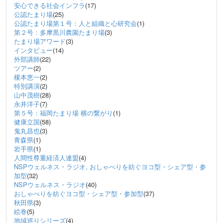
安心できる社会インフラ
(17)
公認たまり場
(25)
公認たまり場第１号：人と組織と心研究会
(1)
第２号：多摩黒川農園たまり場
(3)
たまり場アワード
(3)
インタビュー
(14)
外部講師
(22)
ツアー
(2)
榎本恵一
(2)
特別講演
(2)
山中茂樹
(28)
永井洋子
(7)
第５号：福岡たまり場 横の繋がり
(1)
健康立国
(58)
鬼丸昌也
(3)
青森県
(1)
岩手県
(1)
人間性尊重経済人連盟
(4)
NSPウェルネス・ラジオ, おしゃべりを紡ぐヨコ型・シェア型・参
加型
(32)
NSPウェルネス・ラジオ
(40)
おしゃべりを紡ぐヨコ型・シェア型・参加型
(37)
秋田県
(3)
絵巻
(5)
地域巡りシリーズ
(4)