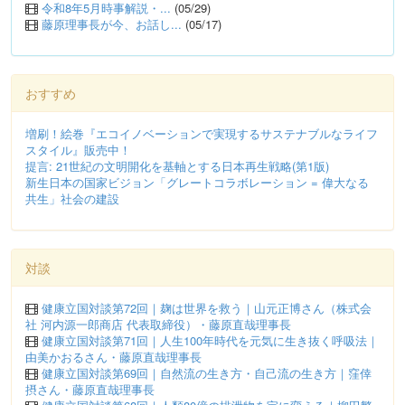
令和8年5月時事解説・...
(05/29)
藤原理事長が今、お話し...
(05/17)
おすすめ
増刷！絵巻『エコイノベーションで実現するサステナブルなライフ
スタイル』販売中！
提言: 21世紀の文明開化を基軸とする日本再生戦略(第1版)
新生日本の国家ビジョン「グレートコラボレーション = 偉大なる
共生」社会の建設
対談
健康立国対談第72回｜麹は世界を救う｜山元正博さん（株式会
社 河内源一郎商店 代表取締役）・藤原直哉理事長
健康立国対談第71回｜人生100年時代を元気に生き抜く呼吸法｜
由美かおるさん・藤原直哉理事長
健康立国対談第69回｜自然流の生き方・自己流の生き方｜窪倖
摂さん・藤原直哉理事長