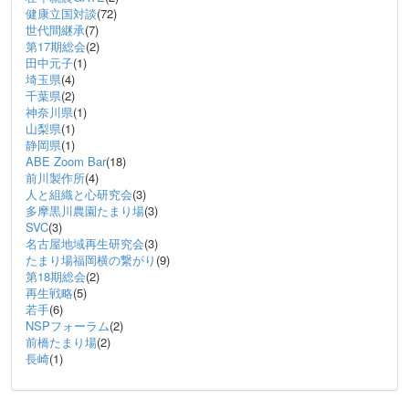
健康立国対談
(72)
世代間継承
(7)
第17期総会
(2)
田中元子
(1)
埼玉県
(4)
千葉県
(2)
神奈川県
(1)
山梨県
(1)
静岡県
(1)
ABE Zoom Bar
(18)
前川製作所
(4)
人と組織と心研究会
(3)
多摩黒川農園たまり場
(3)
SVC
(3)
名古屋地域再生研究会
(3)
たまり場福岡横の繋がり
(9)
第18期総会
(2)
再生戦略
(5)
若手
(6)
NSPフォーラム
(2)
前橋たまり場
(2)
長崎
(1)