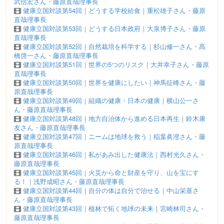
武信宏さん・藤原直哉理事長
健康立国対談第54回｜どうする学校給食｜重松雄子さん・藤原
直哉理事長
健康立国対談第53回｜どうする日本政府｜大泉博子さん・藤原
直哉理事長
健康立国対談第52回｜自然栽培を科学する｜杉山修一さん・髙
橋啓一さん・藤原直哉理事長
健康立国対談第51回｜世界の5つのリスク｜大井幸子さん・藤原
直哉理事長
健康立国対談第50回｜世界を健康にしたい｜神馬征峰さん・藤
原直哉理事長
健康立国対談第49回｜組織の健康・日本の健康｜横山公一さ
ん・藤原直哉理事長
健康立国対談第48回｜地方自治体から進める日本再生｜鈴木康
友さん・藤原直哉理事長
健康立国対談第47回｜ニームは地球を救う｜稲葉眞澄さん・藤
原直哉理事長
健康立国対談第46回｜私があみ出した健康法｜西村光久さん・
藤原直哉理事長
健康立国対談第45回｜火災から命と財産を守り、山を宝にす
る！｜浅野成昭さん・藤原直哉理事長
健康立国対談第44回｜自分の体は自分で治せる｜中山栄基さ
ん・藤原直哉理事長
健康立国対談第43回｜植林で拓く地球の未来｜宮崎林司さん・
藤原直哉理事長