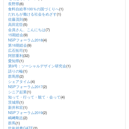
長野県
(6)
食料自給率100％の国づくりへ
(1)
だれもが働ける社会をめざす
(1)
佐藤茂則
(9)
高田宏臣
(5)
会員さん、こんにちは
(7)
15期総会
(9)
NSPフォーラム2018
(4)
第16期総会
(9)
広石拓司
(1)
阿部重利
(32)
愛知県
(1)
第9号：ソーシャルデザイン研究会
(1)
語りの輪
(1)
群馬県
(2)
シェアタイム
(4)
NSPフォーラム2017
(2)
シニア起業
(1)
知って・行って・観て・会って
(4)
茨城県
(1)
新井和宏
(1)
NSPフォーラム2019
(2)
嶋﨑剛志
(2)
群馬
(1)
壮年就農GATE
(2)