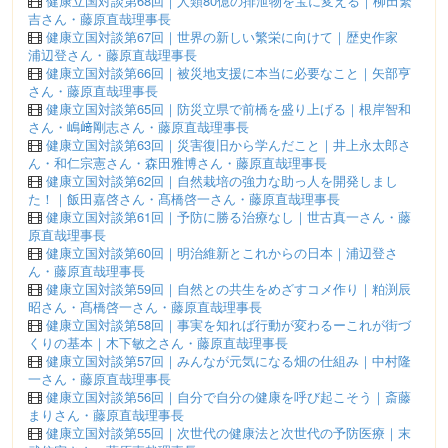
健康立国対談第68回｜人類80億の排泄物を宝に変える｜柳田繁
吉さん・藤原直哉理事長
健康立国対談第67回｜世界の新しい繁栄に向けて｜歴史作家
浦辺登さん・藤原直哉理事長
健康立国対談第66回｜被災地支援に本当に必要なこと｜矢部亨
さん・藤原直哉理事長
健康立国対談第65回｜防災立県で前橋を盛り上げる｜根岸智和
さん・嶋﨑剛志さん・藤原直哉理事長
健康立国対談第63回｜災害復旧から学んだこと｜井上永太郎さ
ん・和仁宗憲さん・森田雅博さん・藤原直哉理事長
健康立国対談第62回｜自然栽培の強力な助っ人を開発しまし
た！｜飯田嘉啓さん・髙橋啓一さん・藤原直哉理事長
健康立国対談第61回｜予防に勝る治療なし｜世古真一さん・藤
原直哉理事長
健康立国対談第60回｜明治維新とこれからの日本｜浦辺登さ
ん・藤原直哉理事長
健康立国対談第59回｜自然との共生をめざすコメ作り｜粕渕辰
昭さん・髙橋啓一さん・藤原直哉理事長
健康立国対談第58回｜事実を知れば行動が変わるーこれが街づ
くりの基本｜木下敏之さん・藤原直哉理事長
健康立国対談第57回｜みんなが元気になる畑の仕組み｜中村隆
一さん・藤原直哉理事長
健康立国対談第56回｜自分で自分の健康を呼び起こそう｜斎藤
まりさん・藤原直哉理事長
健康立国対談第55回｜次世代の健康法と次世代の予防医療｜末