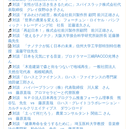
対談「女性が活き活き生きるために」スパイスラック株式会社代
表取締役 グレイ俣野ゆき子さん
対談「すみわけの経営」株式会社前川製作所 顧問 前川正雄さん
対談 「世界の農業を変える」 フォーチュン・ロイヤル・パシフ
ィック・トレーディング社 社長 近藤道久さん
対談「再起日本！」株式会社前川製作所顧問 前川正雄さん
対談 「使えるナノテク」大阪大学接合科学研究所副所長 近藤勝
義先生
対談 「ナノテクが拓く日本の未来」信州大学工学部特別特任教
授 遠藤守信先生
対談「日本を元気にする音楽」プロドラマー三嶋RACCO光博さ
ん
対談 「木造建築で森と街をつないで地域再生」 一般社団法人
天然住宅代表 相根昭典氏
対談「ロハスとファイナンス」ロハス・ファイナンスの専門家
池田健三郎さん
対談 ハイパープランツ（株）代表取締役 川人紫 さん
vs 藤原直哉 アロマセラピーと代替医療
対談 ＮＰＯ法人日本再生プログラム推進フォーラム理事長 熊
谷弘 先生 vs 藤原直哉 ロハス・グレイトコラボレーション・
カルチャルクリエイティブス ダウンロード
対談 「土って何だろう」 農業コンサルタント 関佑二 さん
vs 藤原直哉
対談 「健康寿命を全うするために」 埼玉医科大学教授 音楽療
法の専門家 和合治久 先生 vs 藤原直哉