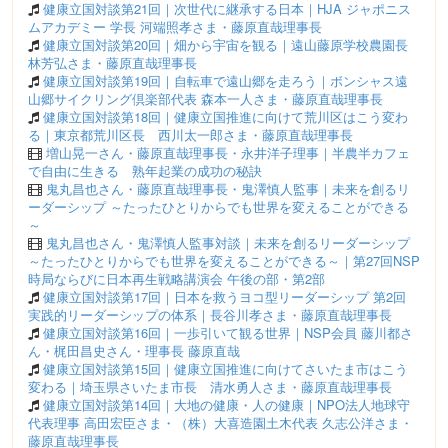
健康立国対談第21回｜次世代に継承する日本｜HJA ジャポニス
ムアカデミー 学長 河端照孝さま・藤原直哉理事長
健康立国対談第20回｜畑から宇宙を観る｜遠山藤原学校農園長
林芳弘さま・藤原直哉理事長
健康立国対談第19回｜自転車で遠山郷を走ろう｜ボンシャス遠
山郷サイクリング倶楽部代表 森本一人さま・藤原直哉理事長
健康立国対談第18回｜健康立国推進に向けて荒川区はこう変わ
る｜東京都荒川区長 西川太一郎さま・藤原直哉理事長
増山晃一さん・藤原直哉理事長・永井洋子理事｜半農半カフェ
で自由に生きる 熟年起業の成功の秘訣
鬼丸昌也さん・藤原直哉理事長・鬼澤慎人監事｜未来を創るリ
ーダーシップ ～たったひとりからでも世界を変えることができる
～
鬼丸昌也さん・鬼澤慎人監事対談｜未来を創るリーダーシップ
～たったひとりからでも世界を変えることができる～｜第27回NSP
時局ならびに日本再生戦略講演会 午後の部・第2部
健康立国対談第17回｜日本を救うヨコ型リーダーシップ 第2回
実践的リーダーシップの体系｜長谷川孝さま・藤原直哉理事長
健康立国対談第16回｜一歩引いて観る世界｜NSP会員 藤川都さ
ん・梶田昌史さん・理事長 藤原直哉
健康立国対談第15回｜健康立国推進に向けてさいたま市はこう
変わる｜埼玉県さいたま市長 清水勇人さま・藤原直哉理事長
健康立国対談第14回｜大地の健康・人の健康｜NPO法人地球守
代表理事 高田宏臣さま・（株）大喜造園土木代表 久志公洋さま・
藤原直哉理事長