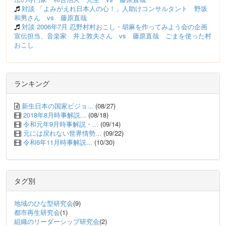
対談 「よみがえれ日本人の心！」人助けコンサルタント 野坂
和男さん vs 藤原直哉
対談 2006年7月 忍野村村おこし・胡麻を作ってみよう会の企画
宣伝担当、音楽家 井上敦夫さん vs 藤原直哉 ごまを使った村
おこし
ランキング
新生日本の国家ビジョ...
(08/27)
2018年8月時事解説...
(08/18)
令和元年9月時事解説・...
(09/14)
元には戻れない世界情勢...
(09/22)
令和6年11月時事解説...
(10/30)
タグ別
地域のひな型研究会
(9)
都市再生研究会
(1)
組織のリーダーシップ研究会
(2)