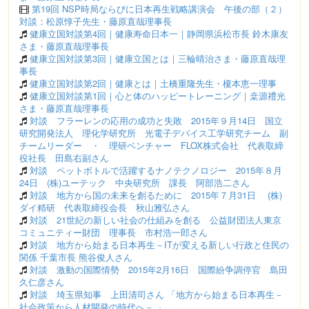
第19回 NSP時局ならびに日本再生戦略講演会 午後の部（２）
対談：松原惇子先生・藤原直哉理事長
健康立国対談第4回｜健康寿命日本一｜静岡県浜松市長 鈴木康友
さま・藤原直哉理事長
健康立国対談第3回｜健康立国とは｜三輪晴治さま・藤原直哉理
事長
健康立国対談第2回｜健康とは｜土橋重隆先生・榎本恵一理事
健康立国対談第1回｜心と体のハッピートレーニング｜桒源禮光
さま・藤原直哉理事長
対談 フラーレンの応用の成功と失敗 2015年９月14日 国立
研究開発法人 理化学研究所 光電子デバイス工学研究チーム 副
チームリーダー ・ 理研ベンチャー FLOX株式会社 代表取締
役社長 田島右副さん
対談 ペットボトルで活躍するナノテクノロジー 2015年８月
24日 (株)ユーテック 中央研究所 課長 阿部浩二さん
対談 地方から国の未来を創るために 2015年７月31日 (株)
ダイ精研 代表取締役会長 秋山雅弘さん
対談 21世紀の新しい社会の仕組みを創る 公益財団法人東京
コミュニティー財団 理事長 市村浩一郎さん
対談 地方から始まる日本再生－ITが変える新しい行政と住民の
関係 千葉市長 熊谷俊人さん
対談 激動の国際情勢 2015年2月16日 国際紛争調停官 島田
久仁彦さん
対談 埼玉県知事 上田清司さん 「地方から始まる日本再生－
社会政策から人材開発の時代へ－ 」