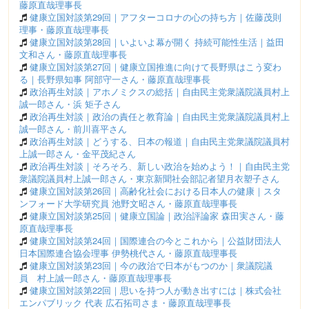
藤原直哉理事長
健康立国対談第29回｜アフターコロナの心の持ち方｜佐藤茂則
理事・藤原直哉理事長
健康立国対談第28回｜いよいよ幕が開く 持続可能性生活｜益田
文和さん・藤原直哉理事長
健康立国対談第27回｜健康立国推進に向けて長野県はこう変わ
る｜長野県知事 阿部守一さん・藤原直哉理事長
政治再生対談｜アホノミクスの総括｜自由民主党衆議院議員村上
誠一郎さん・浜 矩子さん
政治再生対談｜政治の責任と教育論｜自由民主党衆議院議員村上
誠一郎さん・前川喜平さん
政治再生対談｜どうする、日本の報道｜自由民主党衆議院議員村
上誠一郎さん・金平茂紀さん
政治再生対談｜そろそろ、新しい政治を始めよう！｜自由民主党
衆議院議員村上誠一郎さん・東京新聞社会部記者望月衣塑子さん
健康立国対談第26回｜高齢化社会における日本人の健康｜スタ
ンフォード大学研究員 池野文昭さん・藤原直哉理事長
健康立国対談第25回｜健康立国論｜政治評論家 森田実さん・藤
原直哉理事長
健康立国対談第24回｜国際連合の今とこれから｜公益財団法人
日本国際連合協会理事 伊勢桃代さん・藤原直哉理事長
健康立国対談第23回｜今の政治で日本がもつのか｜衆議院議
員 村上誠一郎さん・藤原直哉理事長
健康立国対談第22回｜思いを持つ人が動き出すには｜株式会社
エンパブリック 代表 広石拓司さま・藤原直哉理事長