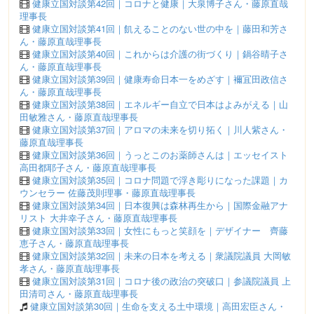
健康立国対談第42回｜コロナと健康｜大泉博子さん・藤原直哉
理事長
健康立国対談第41回｜飢えることのない世の中を｜藤田和芳さ
ん・藤原直哉理事長
健康立国対談第40回｜これからは介護の街づくり｜鍋谷晴子さ
ん・藤原直哉理事長
健康立国対談第39回｜健康寿命日本一をめざす｜襧冝田政信さ
ん・藤原直哉理事長
健康立国対談第38回｜エネルギー自立で日本はよみがえる｜山
田敏雅さん・藤原直哉理事長
健康立国対談第37回｜アロマの未来を切り拓く｜川人紫さん・
藤原直哉理事長
健康立国対談第36回｜うっとこのお薬師さんは｜エッセイスト
高田都耶子さん・藤原直哉理事長
健康立国対談第35回｜コロナ問題で浮き彫りになった課題｜カ
ウンセラー 佐藤茂則理事・藤原直哉理事長
健康立国対談第34回｜日本復興は森林再生から｜国際金融アナ
リスト 大井幸子さん・藤原直哉理事長
健康立国対談第33回｜女性にもっと笑顔を｜デザイナー 齊藤
恵子さん・藤原直哉理事長
健康立国対談第32回｜未来の日本を考える｜衆議院議員 大岡敏
孝さん・藤原直哉理事長
健康立国対談第31回｜コロナ後の政治の突破口｜参議院議員 上
田清司さん・藤原直哉理事長
健康立国対談第30回｜生命を支える土中環境｜高田宏臣さん・