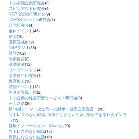
中小零細企業研究会
(3)
スピンアウト研究会
(4)
NSP投資銀行研究会
(9)
LOHASジャパン研究会
(1)
合同研究会
(4)
全体イベント
(45)
総会
(16)
藤原直哉
(372)
NSPラジオ
(36)
対談
(102)
政策提言
(2)
基調講演
(12)
リーダーシップ
(4)
産業再生研究会
(1)
鬼澤慎人
(18)
特別イベント
(12)
新月の五風十雨
(2)
中小企業の経営資源とハピネス研究会
(3)
三上靖彦
(36)
第14期テーマ：次世代への継承ー健康立国宣言ー
(38)
ストレスのない職場, 病気にならない生活, 安心できる社会インフ
ラ
(13)
健康イノベーション、3本の柱
(20)
ストレスのない職場
(15)
病気にならない生活
(16)