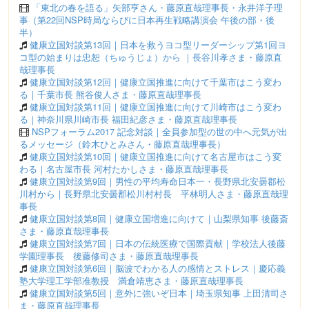
「東北の春を語る」矢部亨さん・藤原直哉理事長・永井洋子理
事（第22回NSP時局ならびに日本再生戦略講演会 午後の部・後
半）
健康立国対談第13回｜日本を救うヨコ型リーダーシップ第1回ヨ
コ型の始まりは忠恕（ちゅうじょ）から ｜長谷川孝さま・藤原直
哉理事長
健康立国対談第12回｜健康立国推進に向けて千葉市はこう変わ
る｜千葉市長 熊谷俊人さま・藤原直哉理事長
健康立国対談第11回｜健康立国推進に向けて川崎市はこう変わ
る｜神奈川県川崎市長 福田紀彦さま・藤原直哉理事長
NSPフォーラム2017 記念対談｜全員参加型の世の中へ元気が出
るメッセージ（鈴木ひとみさん・藤原直哉理事長）
健康立国対談第10回｜健康立国推進に向けて名古屋市はこう変
わる｜名古屋市長 河村たかしさま・藤原直哉理事長
健康立国対談第9回｜男性の平均寿命日本一・長野県北安曇郡松
川村から｜長野県北安曇郡松川村村長 平林明人さま・藤原直哉理
事長
健康立国対談第8回｜健康立国増進に向けて｜山梨県知事 後藤斎
さま・藤原直哉理事長
健康立国対談第7回｜日本の伝統医療で国際貢献｜学校法人後藤
学園理事長 後藤修司さま・藤原直哉理事長
健康立国対談第6回｜脳波でわかる人の感情とストレス｜慶応義
塾大学理工学部准教授 満倉靖恵さま・藤原直哉理事長
健康立国対談第5回｜意外に強いぞ日本｜埼玉県知事 上田清司さ
ま・藤原直哉理事長