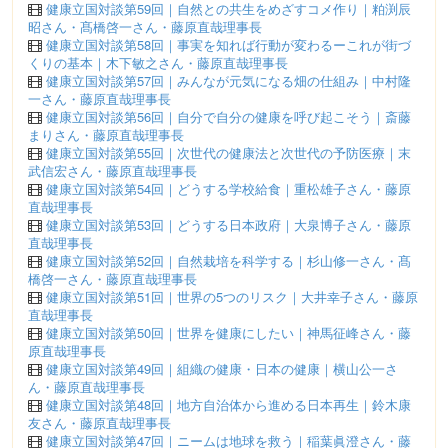
健康立国対談第59回｜自然との共生をめざすコメ作り｜粕渕辰
昭さん・髙橋啓一さん・藤原直哉理事長
健康立国対談第58回｜事実を知れば行動が変わるーこれが街づ
くりの基本｜木下敏之さん・藤原直哉理事長
健康立国対談第57回｜みんなが元気になる畑の仕組み｜中村隆
一さん・藤原直哉理事長
健康立国対談第56回｜自分で自分の健康を呼び起こそう｜斎藤
まりさん・藤原直哉理事長
健康立国対談第55回｜次世代の健康法と次世代の予防医療｜末
武信宏さん・藤原直哉理事長
健康立国対談第54回｜どうする学校給食｜重松雄子さん・藤原
直哉理事長
健康立国対談第53回｜どうする日本政府｜大泉博子さん・藤原
直哉理事長
健康立国対談第52回｜自然栽培を科学する｜杉山修一さん・髙
橋啓一さん・藤原直哉理事長
健康立国対談第51回｜世界の5つのリスク｜大井幸子さん・藤原
直哉理事長
健康立国対談第50回｜世界を健康にしたい｜神馬征峰さん・藤
原直哉理事長
健康立国対談第49回｜組織の健康・日本の健康｜横山公一さ
ん・藤原直哉理事長
健康立国対談第48回｜地方自治体から進める日本再生｜鈴木康
友さん・藤原直哉理事長
健康立国対談第47回｜ニームは地球を救う｜稲葉眞澄さん・藤