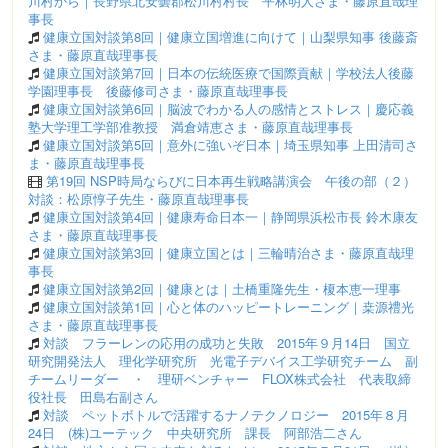
川村から｜長野県北安曇郡松川村村長 平林明人さま・藤原直哉理
事長
健康立国対談第8回｜健康立国増進に向けて｜山梨県知事 後藤斎
さま・藤原直哉理事長
健康立国対談第7回｜日本の伝統医療で国際貢献｜学校法人後藤
学園理事長 後藤修司さま・藤原直哉理事長
健康立国対談第6回｜脳波でわかる人の感情とストレス｜慶応義
塾大学理工学部准教授 満倉靖恵さま・藤原直哉理事長
健康立国対談第5回｜意外に強いぞ日本｜埼玉県知事 上田清司さ
ま・藤原直哉理事長
第19回 NSP時局ならびに日本再生戦略講演会 午後の部（２）
対談：松原惇子先生・藤原直哉理事長
健康立国対談第4回｜健康寿命日本一｜静岡県浜松市長 鈴木康友
さま・藤原直哉理事長
健康立国対談第3回｜健康立国とは｜三輪晴治さま・藤原直哉理
事長
健康立国対談第2回｜健康とは｜土橋重隆先生・榎本恵一理事
健康立国対談第1回｜心と体のハッピートレーニング｜桒源禮光
さま・藤原直哉理事長
対談 フラーレンの応用の成功と失敗 2015年９月14日 国立
研究開発法人 理化学研究所 光電子デバイス工学研究チーム 副
チームリーダー ・ 理研ベンチャー FLOX株式会社 代表取締
役社長 田島右副さん
対談 ペットボトルで活躍するナノテクノロジー 2015年８月
24日 (株)ユーテック 中央研究所 課長 阿部浩二さん