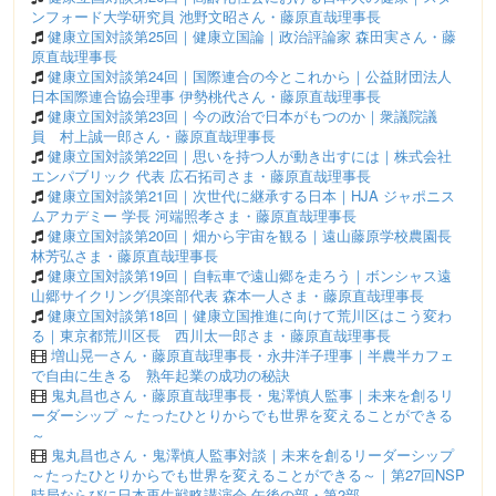
ンフォード大学研究員 池野文昭さん・藤原直哉理事長
健康立国対談第25回｜健康立国論｜政治評論家 森田実さん・藤
原直哉理事長
健康立国対談第24回｜国際連合の今とこれから｜公益財団法人
日本国際連合協会理事 伊勢桃代さん・藤原直哉理事長
健康立国対談第23回｜今の政治で日本がもつのか｜衆議院議
員 村上誠一郎さん・藤原直哉理事長
健康立国対談第22回｜思いを持つ人が動き出すには｜株式会社
エンパブリック 代表 広石拓司さま・藤原直哉理事長
健康立国対談第21回｜次世代に継承する日本｜HJA ジャポニス
ムアカデミー 学長 河端照孝さま・藤原直哉理事長
健康立国対談第20回｜畑から宇宙を観る｜遠山藤原学校農園長
林芳弘さま・藤原直哉理事長
健康立国対談第19回｜自転車で遠山郷を走ろう｜ボンシャス遠
山郷サイクリング倶楽部代表 森本一人さま・藤原直哉理事長
健康立国対談第18回｜健康立国推進に向けて荒川区はこう変わ
る｜東京都荒川区長 西川太一郎さま・藤原直哉理事長
増山晃一さん・藤原直哉理事長・永井洋子理事｜半農半カフェ
で自由に生きる 熟年起業の成功の秘訣
鬼丸昌也さん・藤原直哉理事長・鬼澤慎人監事｜未来を創るリ
ーダーシップ ～たったひとりからでも世界を変えることができる
～
鬼丸昌也さん・鬼澤慎人監事対談｜未来を創るリーダーシップ
～たったひとりからでも世界を変えることができる～｜第27回NSP
時局ならびに日本再生戦略講演会 午後の部・第2部