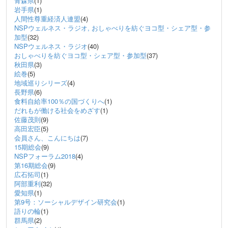
青森県
(1)
岩手県
(1)
人間性尊重経済人連盟
(4)
NSPウェルネス・ラジオ, おしゃべりを紡ぐヨコ型・シェア型・参
加型
(32)
NSPウェルネス・ラジオ
(40)
おしゃべりを紡ぐヨコ型・シェア型・参加型
(37)
秋田県
(3)
絵巻
(5)
地域巡りシリーズ
(4)
長野県
(6)
食料自給率100％の国づくりへ
(1)
だれもが働ける社会をめざす
(1)
佐藤茂則
(9)
高田宏臣
(5)
会員さん、こんにちは
(7)
15期総会
(9)
NSPフォーラム2018
(4)
第16期総会
(9)
広石拓司
(1)
阿部重利
(32)
愛知県
(1)
第9号：ソーシャルデザイン研究会
(1)
語りの輪
(1)
群馬県
(2)