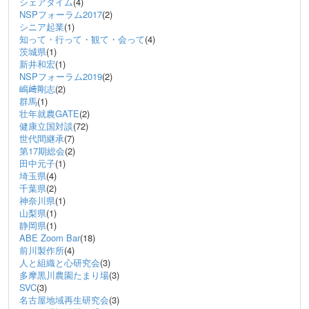
シェアタイム
(4)
NSPフォーラム2017
(2)
シニア起業
(1)
知って・行って・観て・会って
(4)
茨城県
(1)
新井和宏
(1)
NSPフォーラム2019
(2)
嶋﨑剛志
(2)
群馬
(1)
壮年就農GATE
(2)
健康立国対談
(72)
世代間継承
(7)
第17期総会
(2)
田中元子
(1)
埼玉県
(4)
千葉県
(2)
神奈川県
(1)
山梨県
(1)
静岡県
(1)
ABE Zoom Bar
(18)
前川製作所
(4)
人と組織と心研究会
(3)
多摩黒川農園たまり場
(3)
SVC
(3)
名古屋地域再生研究会
(3)