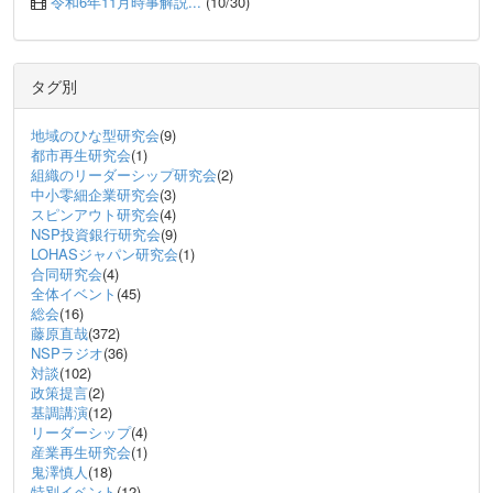
令和6年11月時事解説...
(10/30)
タグ別
地域のひな型研究会
(9)
都市再生研究会
(1)
組織のリーダーシップ研究会
(2)
中小零細企業研究会
(3)
スピンアウト研究会
(4)
NSP投資銀行研究会
(9)
LOHASジャパン研究会
(1)
合同研究会
(4)
全体イベント
(45)
総会
(16)
藤原直哉
(372)
NSPラジオ
(36)
対談
(102)
政策提言
(2)
基調講演
(12)
リーダーシップ
(4)
産業再生研究会
(1)
鬼澤慎人
(18)
特別イベント
(12)