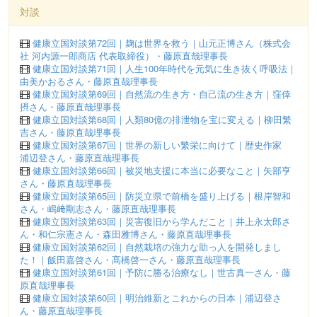
対談
健康立国対談第72回｜麹は世界を救う｜山元正博さん（株式会
社 河内源一郎商店 代表取締役）・藤原直哉理事長
健康立国対談第71回｜人生100年時代を元気に生き抜く呼吸法｜
由美かおるさん・藤原直哉理事長
健康立国対談第69回｜自然流の生き方・自己流の生き方｜窪倖
摂さん・藤原直哉理事長
健康立国対談第68回｜人類80億の排泄物を宝に変える｜柳田繁
吉さん・藤原直哉理事長
健康立国対談第67回｜世界の新しい繁栄に向けて｜歴史作家
浦辺登さん・藤原直哉理事長
健康立国対談第66回｜被災地支援に本当に必要なこと｜矢部亨
さん・藤原直哉理事長
健康立国対談第65回｜防災立県で前橋を盛り上げる｜根岸智和
さん・嶋﨑剛志さん・藤原直哉理事長
健康立国対談第63回｜災害復旧から学んだこと｜井上永太郎さ
ん・和仁宗憲さん・森田雅博さん・藤原直哉理事長
健康立国対談第62回｜自然栽培の強力な助っ人を開発しまし
た！｜飯田嘉啓さん・髙橋啓一さん・藤原直哉理事長
健康立国対談第61回｜予防に勝る治療なし｜世古真一さん・藤
原直哉理事長
健康立国対談第60回｜明治維新とこれからの日本｜浦辺登さ
ん・藤原直哉理事長