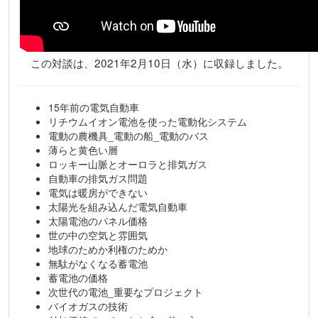
この対談は、2021年2月10日（水）に収録しました。
15年前の電気自動車
リチウムイオン電池を使った電動化システム
電動の農機具_電動の船_電動のバス
薄らと黄色い層
ロッキー山脈とオーロラと排気ガス
自動車の排気ガス問題
電気は暖房ができない
太陽光を組み込んだ電気自動車
太陽電池のパネル価格
世の中の空気と雰囲気
地球のためか利権のためか
無駄がなくなる蓄電池
蓄電池の価格
次世代の電池_重要なプロジェクト
バイオガスの技術