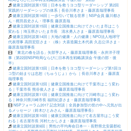
健康立国対談第17回｜日本を救うヨコ型リーダーシップ 第2回
実践的リーダーシップの体系｜長谷川孝さま・藤原直哉理事長
健康立国対談第16回｜一歩引いて観る世界｜NSP会員 藤川都さ
ん・梶田昌史さん・理事長 藤原直哉
健康立国対談第15回｜健康立国推進に向けてさいたま市はこう
変わる｜埼玉県さいたま市長 清水勇人さま・藤原直哉理事長
健康立国対談第14回｜大地の健康・人の健康｜NPO法人地球守
代表理事 高田宏臣さま・（株）大喜造園土木代表 久志公洋さま・
藤原直哉理事長
「東北の春を語る」矢部亨さん・藤原直哉理事長・永井洋子理
事（第22回NSP時局ならびに日本再生戦略講演会 午後の部・後
半）
健康立国対談第13回｜日本を救うヨコ型リーダーシップ第1回ヨ
コ型の始まりは忠恕（ちゅうじょ）から ｜長谷川孝さま・藤原直
哉理事長
健康立国対談第12回｜健康立国推進に向けて千葉市はこう変わ
る｜千葉市長 熊谷俊人さま・藤原直哉理事長
健康立国対談第11回｜健康立国推進に向けて川崎市はこう変わ
る｜神奈川県川崎市長 福田紀彦さま・藤原直哉理事長
NSPフォーラム2017 記念対談｜全員参加型の世の中へ元気が出
るメッセージ（鈴木ひとみさん・藤原直哉理事長）
健康立国対談第10回｜健康立国推進に向けて名古屋市はこう変
わる｜名古屋市長 河村たかしさま・藤原直哉理事長
健康立国対談第9回｜男性の平均寿命日本一・長野県北安曇郡松