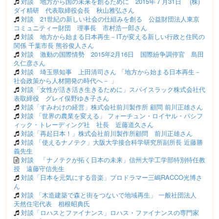
対談 地方から国の未来を創るために 2015年７月31日 (株)
ダイ精研 代表取締役会長 秋山雅弘さん
対談 21世紀の新しい社会の仕組みを創る 公益財団法人東京
コミュニティー財団 理事長 市村浩一郎さん
対談 地方から始まる日本再生－ITが変える新しい行政と住民の
関係 千葉市長 熊谷俊人さん
対談 激動の国際情勢 2015年2月16日 国際紛争調停官 島田
久仁彦さん
対談 埼玉県知事 上田清司さん 「地方から始まる日本再生－
社会政策から人材開発の時代へ－ 」
対談「女性が活き活き生きるために」スパイスラック株式会社代
表取締役 グレイ俣野ゆき子さん
対談「すみわけの経営」株式会社前川製作所 顧問 前川正雄さん
対談 「世界の農業を変える」 フォーチュン・ロイヤル・パシフ
ィック・トレーディング社 社長 近藤道久さん
対談「再起日本！」株式会社前川製作所顧問 前川正雄さん
対談 「使えるナノテク」大阪大学接合科学研究所副所長 近藤勝
義先生
対談 「ナノテクが拓く日本の未来」信州大学工学部特別特任教
授 遠藤守信先生
対談「日本を元気にする音楽」プロドラマー三嶋RACCO光博さ
ん
対談 「木造建築で森と街をつないで地域再生」 一般社団法人
天然住宅代表 相根昭典氏
対談「ロハスとファイナンス」ロハス・ファイナンスの専門家