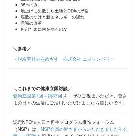
35%のみ
地上げに失敗した土地とODAの矛盾
腐敗のつけと新エネルギーの遅れ
意識の改革
何のために何をやるのか
＼
／
参考
・
脱炭素社会をめざす 株式会社 エジソンパワー
＼
／
これまでの健康立国対談
健康立国第1回～第37回
も、ぜひご視聴いただき、皆さ
まの日々の生活にご活用いただけましたら嬉しいです。
認定NPO法人日本再生プログラム推進フォーラム
（NSP）は、
NSP会員の皆さまからいただきました年会
費・ご寄附
を原資にアーカイブづくりをしています。