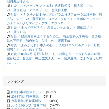
池田健三郎さん
対談 ハイパープランツ（株）代表取締役 川人紫 さん
vs 藤原直哉 アロマセラピーと代替医療
対談 ＮＰＯ法人日本再生プログラム推進フォーラム理事長 熊
谷弘 先生 vs 藤原直哉 ロハス・グレイトコラボレーション・
カルチャルクリエイティブス ダウンロード
対談 「土って何だろう」 農業コンサルタント 関佑二 さん
vs 藤原直哉
対談 「健康寿命を全うするために」 埼玉医科大学教授 音楽療
法の専門家 和合治久 先生 vs 藤原直哉
対談 「よみがえれ日本人の心！」人助けコンサルタント 野坂
和男さん vs 藤原直哉
対談 2006年7月 忍野村村おこし・胡麻を作ってみよう会の企画
宣伝担当、音楽家 井上敦夫さん vs 藤原直哉 ごまを使った村
おこし
ランキング
新生日本の国家ビジョ...
(08/27)
2018年8月時事解説...
(08/18)
令和元年9月時事解説・...
(09/14)
元には戻れない世界情勢...
(09/22)