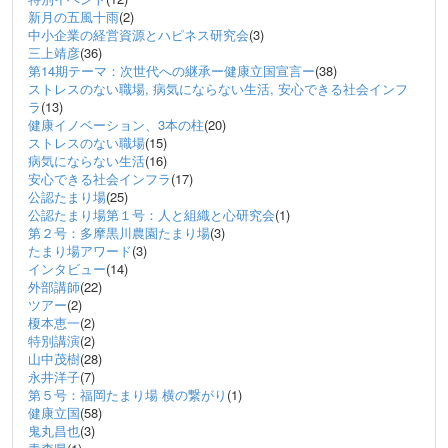
新月の五風十雨
(2)
中小企業の経営資源とハピネス研究会
(3)
三上靖彦
(36)
第14期テーマ：次世代への継承ー健康立国宣言ー
(38)
ストレスのない職場, 病気にならない生活, 安心できる社会インフ
ラ
(13)
健康イノベーション、3本の柱
(20)
ストレスのない職場
(15)
病気にならない生活
(16)
安心できる社会インフラ
(17)
公認たまり場
(25)
公認たまり場第１号：人と組織と心研究会
(1)
第２号：多摩黒川農園たまり場
(3)
たまり場アワード
(3)
インタビュー
(14)
外部講師
(22)
ツアー
(2)
榎本恵一
(2)
特別講演
(2)
山中茂樹
(28)
永井洋子
(7)
第５号：福岡たまり場 横の繋がり
(1)
健康立国
(58)
鬼丸昌也
(3)