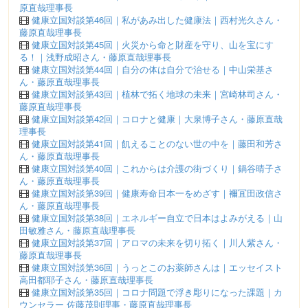
原直哉理事長
健康立国対談第46回｜私があみ出した健康法｜西村光久さん・
藤原直哉理事長
健康立国対談第45回｜火災から命と財産を守り、山を宝にす
る！｜浅野成昭さん・藤原直哉理事長
健康立国対談第44回｜自分の体は自分で治せる｜中山栄基さ
ん・藤原直哉理事長
健康立国対談第43回｜植林で拓く地球の未来｜宮崎林司さん・
藤原直哉理事長
健康立国対談第42回｜コロナと健康｜大泉博子さん・藤原直哉
理事長
健康立国対談第41回｜飢えることのない世の中を｜藤田和芳さ
ん・藤原直哉理事長
健康立国対談第40回｜これからは介護の街づくり｜鍋谷晴子さ
ん・藤原直哉理事長
健康立国対談第39回｜健康寿命日本一をめざす｜襧冝田政信さ
ん・藤原直哉理事長
健康立国対談第38回｜エネルギー自立で日本はよみがえる｜山
田敏雅さん・藤原直哉理事長
健康立国対談第37回｜アロマの未来を切り拓く｜川人紫さん・
藤原直哉理事長
健康立国対談第36回｜うっとこのお薬師さんは｜エッセイスト
高田都耶子さん・藤原直哉理事長
健康立国対談第35回｜コロナ問題で浮き彫りになった課題｜カ
ウンセラー 佐藤茂則理事・藤原直哉理事長