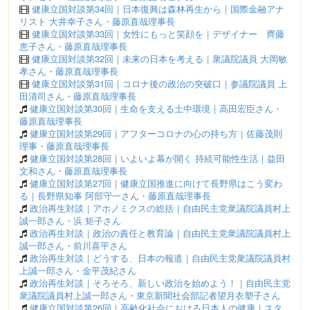
健康立国対談第34回｜日本復興は森林再生から｜国際金融アナ
リスト 大井幸子さん・藤原直哉理事長
健康立国対談第33回｜女性にもっと笑顔を｜デザイナー 齊藤
恵子さん・藤原直哉理事長
健康立国対談第32回｜未来の日本を考える｜衆議院議員 大岡敏
孝さん・藤原直哉理事長
健康立国対談第31回｜コロナ後の政治の突破口｜参議院議員 上
田清司さん・藤原直哉理事長
健康立国対談第30回｜生命を支える土中環境｜高田宏臣さん・
藤原直哉理事長
健康立国対談第29回｜アフターコロナの心の持ち方｜佐藤茂則
理事・藤原直哉理事長
健康立国対談第28回｜いよいよ幕が開く 持続可能性生活｜益田
文和さん・藤原直哉理事長
健康立国対談第27回｜健康立国推進に向けて長野県はこう変わ
る｜長野県知事 阿部守一さん・藤原直哉理事長
政治再生対談｜アホノミクスの総括｜自由民主党衆議院議員村上
誠一郎さん・浜 矩子さん
政治再生対談｜政治の責任と教育論｜自由民主党衆議院議員村上
誠一郎さん・前川喜平さん
政治再生対談｜どうする、日本の報道｜自由民主党衆議院議員村
上誠一郎さん・金平茂紀さん
政治再生対談｜そろそろ、新しい政治を始めよう！｜自由民主党
衆議院議員村上誠一郎さん・東京新聞社会部記者望月衣塑子さん
健康立国対談第26回｜高齢化社会における日本人の健康｜スタ