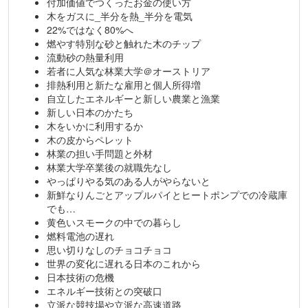
付加価値でつくったお金の使い方
木をガスに_半分を熱_半分を電気
22%ではなく80%へ
燃やす特別な砂と触れた木のチップ
流動砂の熱量利用
若者に人気な林業大学＠オーストリア
排熱利用と新たな雇用と個人所得増
自立したエネルギーと新しい農業と漁業
新しい日本のかたち
木をいかに利用するか
木の皮からペレット
林業の担い手問題と外材
林業大学卒業後の就職先なし
やっぱりやる気のある人がやらないと
新鮮なりんごとアップルパイとヒートポンプでの冷蔵庫
でも…
黄色いスモークの中での暮らし
燃料電池の遅れ
思い切りなしのチョコチョコ
世界の変化に遅れる日本のこれから
日本技術の危機
エネルギー技術との突破口
立派な競技場や立派な高速道路