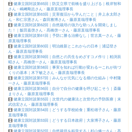
健康立国対談第65回｜防災立県で前橋を盛り上げる｜根岸智和
さん・嶋﨑剛志さん・藤原直哉理事長
健康立国対談第63回｜災害復旧から学んだこと｜井上永太郎さ
ん・和仁宗憲さん・森田雅博さん・藤原直哉理事長
健康立国対談第62回｜自然栽培の強力な助っ人を開発しまし
た！｜飯田嘉啓さん・髙橋啓一さん・藤原直哉理事長
健康立国対談第61回｜予防に勝る治療なし｜世古真一さん・藤
原直哉理事長
健康立国対談第60回｜明治維新とこれからの日本｜浦辺登さ
ん・藤原直哉理事長
健康立国対談第59回｜自然との共生をめざすコメ作り｜粕渕辰
昭さん・髙橋啓一さん・藤原直哉理事長
健康立国対談第58回｜事実を知れば行動が変わるーこれが街づ
くりの基本｜木下敏之さん・藤原直哉理事長
健康立国対談第57回｜みんなが元気になる畑の仕組み｜中村隆
一さん・藤原直哉理事長
健康立国対談第56回｜自分で自分の健康を呼び起こそう｜斎藤
まりさん・藤原直哉理事長
健康立国対談第55回｜次世代の健康法と次世代の予防医療｜末
武信宏さん・藤原直哉理事長
健康立国対談第54回｜どうする学校給食｜重松雄子さん・藤原
直哉理事長
健康立国対談第53回｜どうする日本政府｜大泉博子さん・藤原
直哉理事長
健康立国対談第52回｜自然栽培を科学する｜杉山修一さん・髙