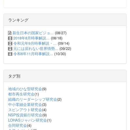
ランキング
新生日本の国家ビジョ...
(08/27)
2018年8月時事解説...
(08/18)
令和元年9月時事解説・...
(09/14)
元には戻れない世界情勢...
(09/22)
令和6年11月時事解説...
(10/30)
タグ別
地域のひな型研究会
(9)
都市再生研究会
(1)
組織のリーダーシップ研究会
(2)
中小零細企業研究会
(3)
スピンアウト研究会
(4)
NSP投資銀行研究会
(9)
LOHASジャパン研究会
(1)
合同研究会
(4)