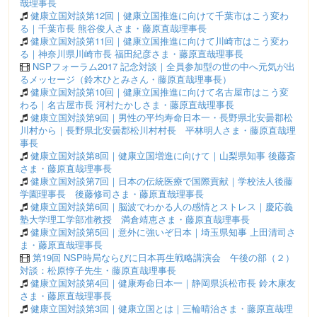
哉理事長
健康立国対談第12回｜健康立国推進に向けて千葉市はこう変わ
る｜千葉市長 熊谷俊人さま・藤原直哉理事長
健康立国対談第11回｜健康立国推進に向けて川崎市はこう変わ
る｜神奈川県川崎市長 福田紀彦さま・藤原直哉理事長
NSPフォーラム2017 記念対談｜全員参加型の世の中へ元気が出
るメッセージ（鈴木ひとみさん・藤原直哉理事長）
健康立国対談第10回｜健康立国推進に向けて名古屋市はこう変
わる｜名古屋市長 河村たかしさま・藤原直哉理事長
健康立国対談第9回｜男性の平均寿命日本一・長野県北安曇郡松
川村から｜長野県北安曇郡松川村村長 平林明人さま・藤原直哉理
事長
健康立国対談第8回｜健康立国増進に向けて｜山梨県知事 後藤斎
さま・藤原直哉理事長
健康立国対談第7回｜日本の伝統医療で国際貢献｜学校法人後藤
学園理事長 後藤修司さま・藤原直哉理事長
健康立国対談第6回｜脳波でわかる人の感情とストレス｜慶応義
塾大学理工学部准教授 満倉靖恵さま・藤原直哉理事長
健康立国対談第5回｜意外に強いぞ日本｜埼玉県知事 上田清司さ
ま・藤原直哉理事長
第19回 NSP時局ならびに日本再生戦略講演会 午後の部（２）
対談：松原惇子先生・藤原直哉理事長
健康立国対談第4回｜健康寿命日本一｜静岡県浜松市長 鈴木康友
さま・藤原直哉理事長
健康立国対談第3回｜健康立国とは｜三輪晴治さま・藤原直哉理