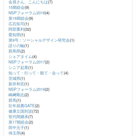
会員さん、こんにちは
(7)
15期総会
(9)
NSPフォーラム2018
(4)
第16期総会
(9)
広石拓司
(1)
阿部重利
(32)
愛知県
(1)
第9号：ソーシャルデザイン研究会
(1)
語りの輪
(1)
群馬県
(2)
シェアタイム
(4)
NSPフォーラム2017
(2)
シニア起業
(1)
知って・行って・観て・会って
(4)
茨城県
(1)
新井和宏
(1)
NSPフォーラム2019
(2)
嶋﨑剛志
(2)
群馬
(1)
壮年就農GATE
(2)
健康立国対談
(72)
世代間継承
(7)
第17期総会
(2)
田中元子
(1)
埼玉県
(4)