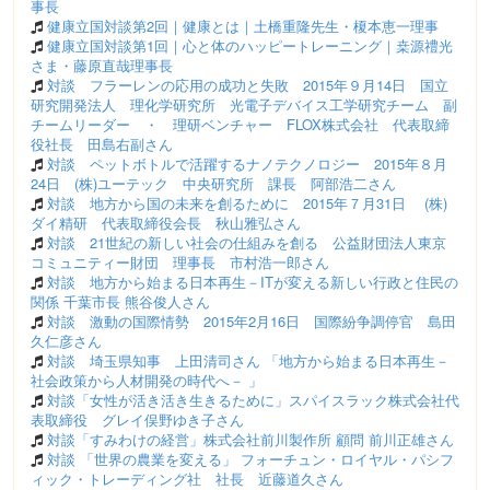
事長
健康立国対談第2回｜健康とは｜土橋重隆先生・榎本恵一理事
健康立国対談第1回｜心と体のハッピートレーニング｜桒源禮光
さま・藤原直哉理事長
対談 フラーレンの応用の成功と失敗 2015年９月14日 国立
研究開発法人 理化学研究所 光電子デバイス工学研究チーム 副
チームリーダー ・ 理研ベンチャー FLOX株式会社 代表取締
役社長 田島右副さん
対談 ペットボトルで活躍するナノテクノロジー 2015年８月
24日 (株)ユーテック 中央研究所 課長 阿部浩二さん
対談 地方から国の未来を創るために 2015年７月31日 (株)
ダイ精研 代表取締役会長 秋山雅弘さん
対談 21世紀の新しい社会の仕組みを創る 公益財団法人東京
コミュニティー財団 理事長 市村浩一郎さん
対談 地方から始まる日本再生－ITが変える新しい行政と住民の
関係 千葉市長 熊谷俊人さん
対談 激動の国際情勢 2015年2月16日 国際紛争調停官 島田
久仁彦さん
対談 埼玉県知事 上田清司さん 「地方から始まる日本再生－
社会政策から人材開発の時代へ－ 」
対談「女性が活き活き生きるために」スパイスラック株式会社代
表取締役 グレイ俣野ゆき子さん
対談「すみわけの経営」株式会社前川製作所 顧問 前川正雄さん
対談 「世界の農業を変える」 フォーチュン・ロイヤル・パシフ
ィック・トレーディング社 社長 近藤道久さん