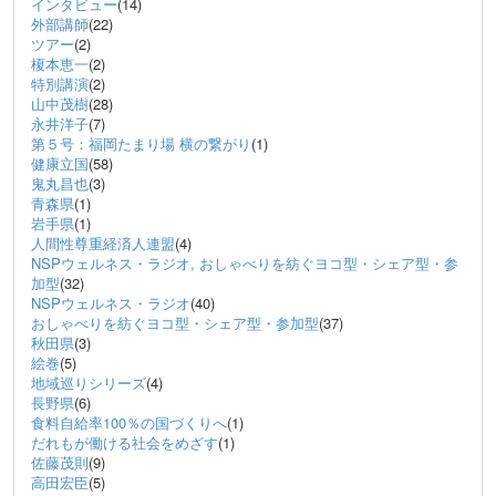
インタビュー
(14)
外部講師
(22)
ツアー
(2)
榎本恵一
(2)
特別講演
(2)
山中茂樹
(28)
永井洋子
(7)
第５号：福岡たまり場 横の繋がり
(1)
健康立国
(58)
鬼丸昌也
(3)
青森県
(1)
岩手県
(1)
人間性尊重経済人連盟
(4)
NSPウェルネス・ラジオ, おしゃべりを紡ぐヨコ型・シェア型・参
加型
(32)
NSPウェルネス・ラジオ
(40)
おしゃべりを紡ぐヨコ型・シェア型・参加型
(37)
秋田県
(3)
絵巻
(5)
地域巡りシリーズ
(4)
長野県
(6)
食料自給率100％の国づくりへ
(1)
だれもが働ける社会をめざす
(1)
佐藤茂則
(9)
高田宏臣
(5)