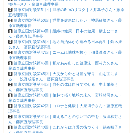
橋啓一さん・藤原直哉理事長
健康立国対談第51回｜世界の5つのリスク｜大井幸子さん・藤原
直哉理事長
健康立国対談第50回｜世界を健康にしたい｜神馬征峰さん・藤
原直哉理事長
健康立国対談第49回｜組織の健康・日本の健康｜横山公一さ
ん・藤原直哉理事長
健康立国対談第48回｜地方自治体から進める日本再生｜鈴木康
友さん・藤原直哉理事長
健康立国対談第47回｜ニームは地球を救う｜稲葉眞澄さん・藤
原直哉理事長
健康立国対談第46回｜私があみ出した健康法｜西村光久さん・
藤原直哉理事長
健康立国対談第45回｜火災から命と財産を守り、山を宝にす
る！｜浅野成昭さん・藤原直哉理事長
健康立国対談第44回｜自分の体は自分で治せる｜中山栄基さ
ん・藤原直哉理事長
健康立国対談第43回｜植林で拓く地球の未来｜宮崎林司さん・
藤原直哉理事長
健康立国対談第42回｜コロナと健康｜大泉博子さん・藤原直哉
理事長
健康立国対談第41回｜飢えることのない世の中を｜藤田和芳さ
ん・藤原直哉理事長
健康立国対談第40回｜これからは介護の街づくり｜鍋谷晴子さ
ん・藤原直哉理事長