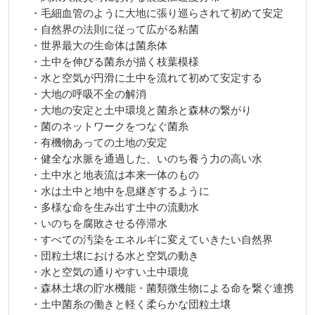
・毛細血管のように大地に張り巡らされて初めて安定
・自然界の法則に従って広がる粘菌
・世界最大の生命体は菌糸体
・土中を伸びる菌糸が描く枝葉模様
・水と空気が円滑に土中を流れて初めて安定する
・大地の呼吸不全の解消
・大地の安定と土中環境と菌糸と森林の繋がり
・菌のネットワークをつなぐ菌糸
・有機物あっての土地の安定
・健全な水脈を通過した、いのち養う力の高い水
・土中水と地表流は本来一体のもの
・水は土中と地中を息継ぎするように
・多様な命を生み出す土中の流動水
・いのちを腐敗させる停滞水
・すべての汚染をエネルギに変えていきたい自然界
・団粒土壌における水と空気の動き
・水と空気の通りやすい土中環境
・森林土壌の貯水機能・菌類微生物による命を繋ぐ連携
・土中菌糸の働きと軽く柔らかな団粒土壌