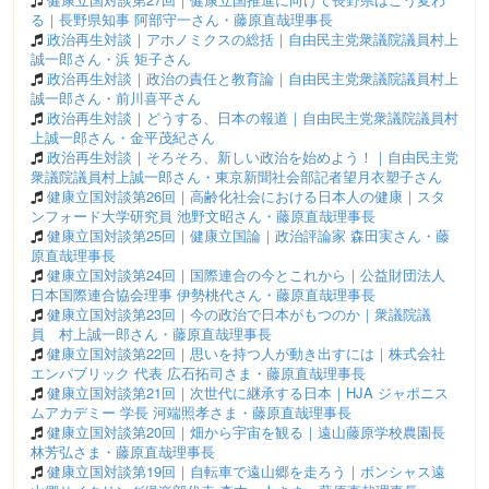
る｜長野県知事 阿部守一さん・藤原直哉理事長
政治再生対談｜アホノミクスの総括｜自由民主党衆議院議員村上
誠一郎さん・浜 矩子さん
政治再生対談｜政治の責任と教育論｜自由民主党衆議院議員村上
誠一郎さん・前川喜平さん
政治再生対談｜どうする、日本の報道｜自由民主党衆議院議員村
上誠一郎さん・金平茂紀さん
政治再生対談｜そろそろ、新しい政治を始めよう！｜自由民主党
衆議院議員村上誠一郎さん・東京新聞社会部記者望月衣塑子さん
健康立国対談第26回｜高齢化社会における日本人の健康｜スタ
ンフォード大学研究員 池野文昭さん・藤原直哉理事長
健康立国対談第25回｜健康立国論｜政治評論家 森田実さん・藤
原直哉理事長
健康立国対談第24回｜国際連合の今とこれから｜公益財団法人
日本国際連合協会理事 伊勢桃代さん・藤原直哉理事長
健康立国対談第23回｜今の政治で日本がもつのか｜衆議院議
員 村上誠一郎さん・藤原直哉理事長
健康立国対談第22回｜思いを持つ人が動き出すには｜株式会社
エンパブリック 代表 広石拓司さま・藤原直哉理事長
健康立国対談第21回｜次世代に継承する日本｜HJA ジャポニス
ムアカデミー 学長 河端照孝さま・藤原直哉理事長
健康立国対談第20回｜畑から宇宙を観る｜遠山藤原学校農園長
林芳弘さま・藤原直哉理事長
健康立国対談第19回｜自転車で遠山郷を走ろう｜ボンシャス遠