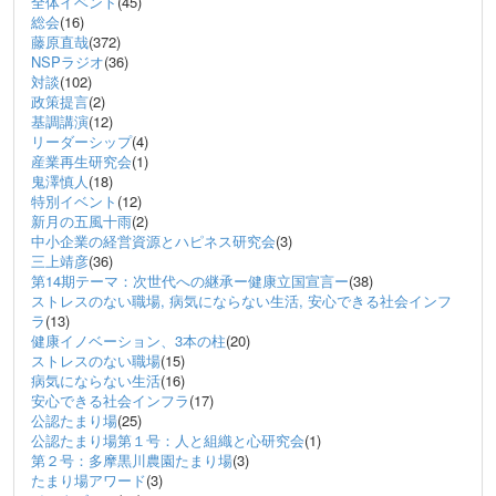
全体イベント
(45)
総会
(16)
藤原直哉
(372)
NSPラジオ
(36)
対談
(102)
政策提言
(2)
基調講演
(12)
リーダーシップ
(4)
産業再生研究会
(1)
鬼澤慎人
(18)
特別イベント
(12)
新月の五風十雨
(2)
中小企業の経営資源とハピネス研究会
(3)
三上靖彦
(36)
第14期テーマ：次世代への継承ー健康立国宣言ー
(38)
ストレスのない職場, 病気にならない生活, 安心できる社会インフ
ラ
(13)
健康イノベーション、3本の柱
(20)
ストレスのない職場
(15)
病気にならない生活
(16)
安心できる社会インフラ
(17)
公認たまり場
(25)
公認たまり場第１号：人と組織と心研究会
(1)
第２号：多摩黒川農園たまり場
(3)
たまり場アワード
(3)