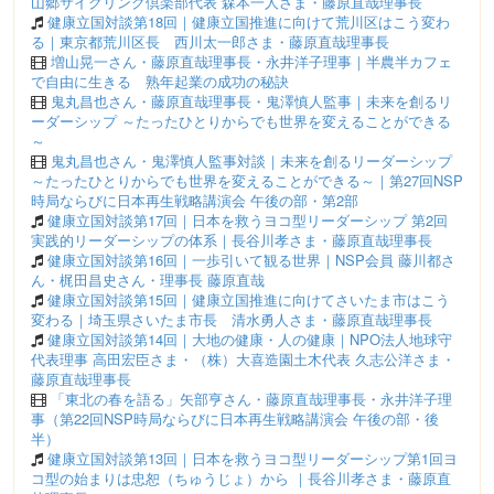
山郷サイクリング倶楽部代表 森本一人さま・藤原直哉理事長
健康立国対談第18回｜健康立国推進に向けて荒川区はこう変わ
る｜東京都荒川区長 西川太一郎さま・藤原直哉理事長
増山晃一さん・藤原直哉理事長・永井洋子理事｜半農半カフェ
で自由に生きる 熟年起業の成功の秘訣
鬼丸昌也さん・藤原直哉理事長・鬼澤慎人監事｜未来を創るリ
ーダーシップ ～たったひとりからでも世界を変えることができる
～
鬼丸昌也さん・鬼澤慎人監事対談｜未来を創るリーダーシップ
～たったひとりからでも世界を変えることができる～｜第27回NSP
時局ならびに日本再生戦略講演会 午後の部・第2部
健康立国対談第17回｜日本を救うヨコ型リーダーシップ 第2回
実践的リーダーシップの体系｜長谷川孝さま・藤原直哉理事長
健康立国対談第16回｜一歩引いて観る世界｜NSP会員 藤川都さ
ん・梶田昌史さん・理事長 藤原直哉
健康立国対談第15回｜健康立国推進に向けてさいたま市はこう
変わる｜埼玉県さいたま市長 清水勇人さま・藤原直哉理事長
健康立国対談第14回｜大地の健康・人の健康｜NPO法人地球守
代表理事 高田宏臣さま・（株）大喜造園土木代表 久志公洋さま・
藤原直哉理事長
「東北の春を語る」矢部亨さん・藤原直哉理事長・永井洋子理
事（第22回NSP時局ならびに日本再生戦略講演会 午後の部・後
半）
健康立国対談第13回｜日本を救うヨコ型リーダーシップ第1回ヨ
コ型の始まりは忠恕（ちゅうじょ）から ｜長谷川孝さま・藤原直