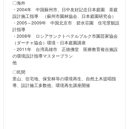
〇海外
・2004年 中国蘇州市、日中友好記念日本庭園 茶庭
設計施工指導 （蘇州市園林協会、日本庭園研究会）
・2005～2009年 中国北京市 碧水荘園 住宅景観設
計指導
・2008年 ロシアサンクトペテルブルク市園芸家協会
（ダーチャ協会）環境・日本庭園講座
・2011年 台湾高雄市 正徳佛堂 医療教育複合施設
の環境設計指導マスタープラン
他
〇民間
里山、住宅地、保安林等の環境再生、自然土木提唱指
導、設計施工多数他、環境再生講座開催