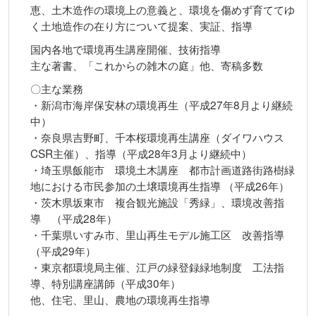
恵、土木造作の環境上の意義と、環境を傷めず育ててゆ
く土地造作の在り方について提案、実証、指導
国内各地で環境再生講座開催、技術指導
主な著書、「これからの雑木の庭」他、寄稿多数
〇主な業務
・新潟市海岸保安林の環境再生（平成27年8月より継続
中）
・奈良県吉野町、千本桜環境再生講座（ダイワハウス
CSR主催）、指導（平成28年3月より継続中）
・埼玉県飯能市 環境土木講座 都市計画道路街路樹緑
地における市民参加の土壌環境再生指導 （平成26年）
・茨木県坂東市 複合観光施設「秀緑」、環境改善指
導 （平成28年）
・千葉県いすみ市、里山再生モデル施工区 改善指導
（平成29年）
・東京都環境局主催、江戸の緑登録緑地制度 工法指
導、特別講座講師（平成30年）
他、住宅、里山、農地の環境再生指導