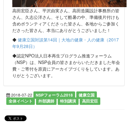
高田宏臣さん、平沢由実さん、高田造園設計事務所の皆
さん、久志公洋さん、そして酷暑の中、準備後片付けも
含めボランティアくださった皆さん、各地からご参加く
ださった皆さん、本当にありがとうございました！
◆
健康立国対談第14回｜大地の健康・人の健康（2017
年9月28日）
◆認定NPO法人日本再生プログラム推進フォーラム
（NSP）は、NSP会員の皆さまからいただきました年会
費・ご寄付を原資にアーカイブづくりをしています。あ
りがとうございます。
2018-07-22
NSPフォーラム2018
健康立国
全体イベント
外部講師
特別講演
高田宏臣