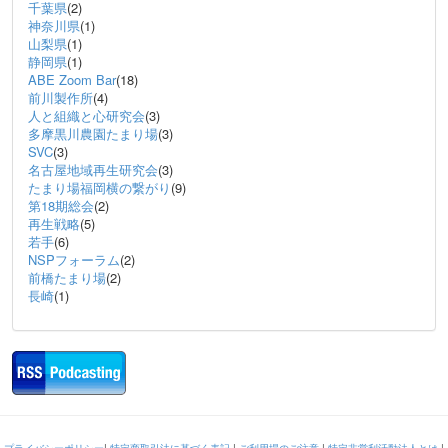
千葉県
(2)
神奈川県
(1)
山梨県
(1)
静岡県
(1)
ABE Zoom Bar
(18)
前川製作所
(4)
人と組織と心研究会
(3)
多摩黒川農園たまり場
(3)
SVC
(3)
名古屋地域再生研究会
(3)
たまり場福岡横の繋がり
(9)
第18期総会
(2)
再生戦略
(5)
若手
(6)
NSPフォーラム
(2)
前橋たまり場
(2)
長崎
(1)