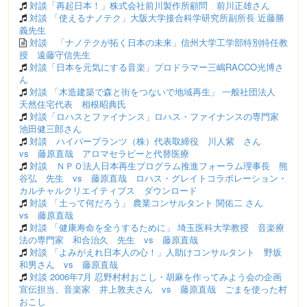
対談「再起日本！」株式会社前川製作所顧問 前川正雄さん
対談 「使えるナノテク」大阪大学接合科学研究所副所長 近藤勝
義先生
対談 「ナノテクが拓く日本の未来」信州大学工学部特別特任教
授 遠藤守信先生
対談「日本を元気にする音楽」プロドラマー三嶋RACCO光博さ
ん
対談 「木造建築で森と街をつないで地域再生」 一般社団法人
天然住宅代表 相根昭典氏
対談「ロハスとファイナンス」ロハス・ファイナンスの専門家
池田健三郎さん
対談 ハイパープランツ（株）代表取締役 川人紫 さん
vs 藤原直哉 アロマセラピーと代替医療
対談 ＮＰＯ法人日本再生プログラム推進フォーラム理事長 熊
谷弘 先生 vs 藤原直哉 ロハス・グレイトコラボレーション・
カルチャルクリエイティブス ダウンロード
対談 「土って何だろう」 農業コンサルタント 関佑二 さん
vs 藤原直哉
対談 「健康寿命を全うするために」 埼玉医科大学教授 音楽療
法の専門家 和合治久 先生 vs 藤原直哉
対談 「よみがえれ日本人の心！」人助けコンサルタント 野坂
和男さん vs 藤原直哉
対談 2006年7月 忍野村村おこし・胡麻を作ってみよう会の企画
宣伝担当、音楽家 井上敦夫さん vs 藤原直哉 ごまを使った村
おこし