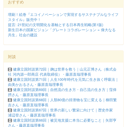
おすすめ
増刷！絵巻『エコイノベーションで実現するサステナブルなライフ
スタイル』販売中！
提言: 21世紀の文明開化を基軸とする日本再生戦略(第1版)
新生日本の国家ビジョン「グレートコラボレーション = 偉大なる
共生」社会の建設
対談
健康立国対談第72回｜麹は世界を救う｜山元正博さん（株式会
社 河内源一郎商店 代表取締役）・藤原直哉理事長
健康立国対談第71回｜人生100年時代を元気に生き抜く呼吸法｜
由美かおるさん・藤原直哉理事長
健康立国対談第69回｜自然流の生き方・自己流の生き方｜窪倖
摂さん・藤原直哉理事長
健康立国対談第68回｜人類80億の排泄物を宝に変える｜柳田繁
吉さん・藤原直哉理事長
健康立国対談第67回｜世界の新しい繁栄に向けて｜歴史作家
浦辺登さん・藤原直哉理事長
健康立国対談第66回｜被災地支援に本当に必要なこと｜矢部亨
さん・藤原直哉理事長