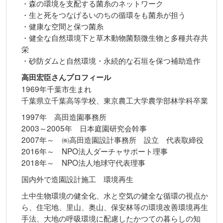
・森の環境を支配する菌糸のネットワーク
・生と死をつなげるいのちの循環をも菌糸が担う
・健康な空間と保つ菌糸
・健全な自然環境下と草木動物菌類微生物と多種共存共
栄
・砂防ダムと自然環境・永続的な石垣を保つ補助造作
高田宏臣さんプロフィール
1969年千葉市生まれ
千葉県立千葉高等学校、東京農工大学農学部林学科卒業
1997年 高田造園事務所
2003～2005年 日本庭園研究会幹事
2007年～ ㈱高田造園設計事務所 設立 代表取締役
2016年～ NPO法人ダーチャサポート理事
2018年～ NPO法人地球守代表理事
国内外で造園設計施工 環境再生
土中生物環境の健全化、水と空気の健全な循環の視点か
ら、住宅地、里山、奥山、保安林等の環境改善環境再生
手法、大地の呼吸環境に配慮したかつての暮らしの知