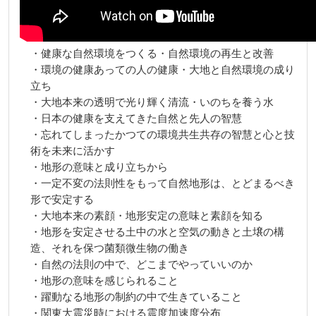
・健康な自然環境をつくる・自然環境の再生と改善
・環境の健康あっての人の健康・大地と自然環境の成り
立ち
・大地本来の透明で光り輝く清流・いのちを養う水
・日本の健康を支えてきた自然と先人の智慧
・忘れてしまったかつての環境共生共存の智慧と心と技
術を未来に活かす
・地形の意味と成り立ちから
・一定不変の法則性をもって自然地形は、とどまるべき
形で安定する
・大地本来の素顔・地形安定の意味と素顔を知る
・地形を安定させる土中の水と空気の動きと土壌の構
造、それを保つ菌類微生物の働き
・自然の法則の中で、どこまでやっていいのか
・地形の意味を感じられること
・躍動なる地形の制約の中で生きていること
・関東大震災時における震度加速度分布