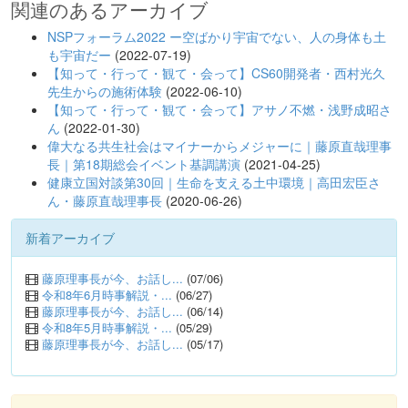
関連のあるアーカイブ
NSPフォーラム2022 ー空ばかり宇宙でない、人の身体も土
も宇宙だー
(2022-07-19)
【知って・行って・観て・会って】CS60開発者・西村光久
先生からの施術体験
(2022-06-10)
【知って・行って・観て・会って】アサノ不燃・浅野成昭さ
ん
(2022-01-30)
偉大なる共生社会はマイナーからメジャーに｜藤原直哉理事
長｜第18期総会イベント基調講演
(2021-04-25)
健康立国対談第30回｜生命を支える土中環境｜高田宏臣さ
ん・藤原直哉理事長
(2020-06-26)
新着アーカイブ
藤原理事長が今、お話し...
(07/06)
令和8年6月時事解説・...
(06/27)
藤原理事長が今、お話し...
(06/14)
令和8年5月時事解説・...
(05/29)
藤原理事長が今、お話し...
(05/17)