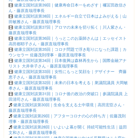
健康立国対談第39回｜健康寿命日本一をめざす｜襧冝田政信さ
ん・藤原直哉理事長
健康立国対談第38回｜エネルギー自立で日本はよみがえる｜山
田敏雅さん・藤原直哉理事長
健康立国対談第37回｜アロマの未来を切り拓く｜川人紫さん・
藤原直哉理事長
健康立国対談第36回｜うっとこのお薬師さんは｜エッセイスト
高田都耶子さん・藤原直哉理事長
健康立国対談第35回｜コロナ問題で浮き彫りになった課題｜カ
ウンセラー 佐藤茂則理事・藤原直哉理事長
健康立国対談第34回｜日本復興は森林再生から｜国際金融アナ
リスト 大井幸子さん・藤原直哉理事長
健康立国対談第33回｜女性にもっと笑顔を｜デザイナー 齊藤
恵子さん・藤原直哉理事長
健康立国対談第32回｜未来の日本を考える｜衆議院議員 大岡敏
孝さん・藤原直哉理事長
健康立国対談第31回｜コロナ後の政治の突破口｜参議院議員 上
田清司さん・藤原直哉理事長
健康立国対談第30回｜生命を支える土中環境｜高田宏臣さん・
藤原直哉理事長
健康立国対談第29回｜アフターコロナの心の持ち方｜佐藤茂則
理事・藤原直哉理事長
健康立国対談第28回｜いよいよ幕が開く 持続可能性生活｜益田
文和さん・藤原直哉理事長
健康立国対談第27回｜健康立国推進に向けて長野県はこう変わ