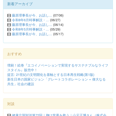
新着アーカイブ
藤原理事長が今、お話し...
(07/06)
令和8年6月時事解説・...
(06/27)
藤原理事長が今、お話し...
(06/14)
令和8年5月時事解説・...
(05/29)
藤原理事長が今、お話し...
(05/17)
おすすめ
増刷！絵巻『エコイノベーションで実現するサステナブルなライフ
スタイル』販売中！
提言: 21世紀の文明開化を基軸とする日本再生戦略(第1版)
新生日本の国家ビジョン「グレートコラボレーション = 偉大なる
共生」社会の建設
対談
健康立国対談第72回｜麹は世界を救う｜山元正博さん（株式会