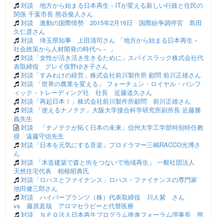
対談 地方から始まる日本再生－ITが変える新しい行政と住民の
関係 千葉市長 熊谷俊人さん
対談 激動の国際情勢 2015年2月16日 国際紛争調停官 島田
久仁彦さん
対談 埼玉県知事 上田清司さん 「地方から始まる日本再生－
社会政策から人材開発の時代へ－ 」
対談「女性が活き活き生きるために」スパイスラック株式会社代
表取締役 グレイ俣野ゆき子さん
対談「すみわけの経営」株式会社前川製作所 顧問 前川正雄さん
対談 「世界の農業を変える」 フォーチュン・ロイヤル・パシフ
ィック・トレーディング社 社長 近藤道久さん
対談「再起日本！」株式会社前川製作所顧問 前川正雄さん
対談 「使えるナノテク」大阪大学接合科学研究所副所長 近藤勝
義先生
対談 「ナノテクが拓く日本の未来」信州大学工学部特別特任教
授 遠藤守信先生
対談「日本を元気にする音楽」プロドラマー三嶋RACCO光博さ
ん
対談 「木造建築で森と街をつないで地域再生」 一般社団法人
天然住宅代表 相根昭典氏
対談「ロハスとファイナンス」ロハス・ファイナンスの専門家
池田健三郎さん
対談 ハイパープランツ（株）代表取締役 川人紫 さん
vs 藤原直哉 アロマセラピーと代替医療
対談 ＮＰＯ法人日本再生プログラム推進フォーラム理事長 熊