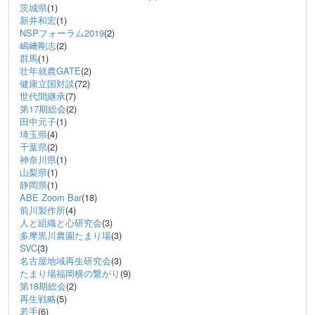
茨城県
(1)
新井和宏
(1)
NSPフォーラム2019
(2)
嶋﨑剛志
(2)
群馬
(1)
壮年就農GATE
(2)
健康立国対談
(72)
世代間継承
(7)
第17期総会
(2)
田中元子
(1)
埼玉県
(4)
千葉県
(2)
神奈川県
(1)
山梨県
(1)
静岡県
(1)
ABE Zoom Bar
(18)
前川製作所
(4)
人と組織と心研究会
(3)
多摩黒川農園たまり場
(3)
SVC
(3)
名古屋地域再生研究会
(3)
たまり場福岡横の繋がり
(9)
第18期総会
(2)
再生戦略
(5)
若手
(6)