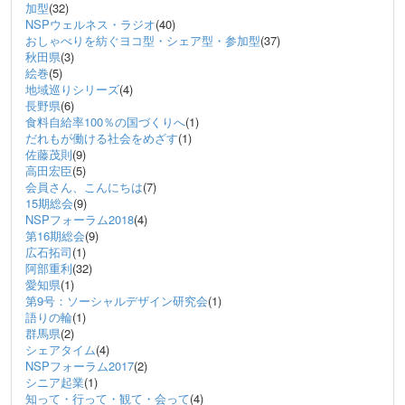
加型
(32)
NSPウェルネス・ラジオ
(40)
おしゃべりを紡ぐヨコ型・シェア型・参加型
(37)
秋田県
(3)
絵巻
(5)
地域巡りシリーズ
(4)
長野県
(6)
食料自給率100％の国づくりへ
(1)
だれもが働ける社会をめざす
(1)
佐藤茂則
(9)
高田宏臣
(5)
会員さん、こんにちは
(7)
15期総会
(9)
NSPフォーラム2018
(4)
第16期総会
(9)
広石拓司
(1)
阿部重利
(32)
愛知県
(1)
第9号：ソーシャルデザイン研究会
(1)
語りの輪
(1)
群馬県
(2)
シェアタイム
(4)
NSPフォーラム2017
(2)
シニア起業
(1)
知って・行って・観て・会って
(4)