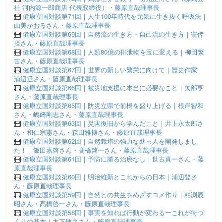
社 河内源一郎商店 代表取締役）・藤原直哉理事長
健康立国対談第71回｜人生100年時代を元気に生き抜く呼吸法｜
由美かおるさん・藤原直哉理事長
健康立国対談第69回｜自然流の生き方・自己流の生き方｜窪倖
摂さん・藤原直哉理事長
健康立国対談第68回｜人類80億の排泄物を宝に変える｜柳田繁
吉さん・藤原直哉理事長
健康立国対談第67回｜世界の新しい繁栄に向けて｜歴史作家
浦辺登さん・藤原直哉理事長
健康立国対談第66回｜被災地支援に本当に必要なこと｜矢部亨
さん・藤原直哉理事長
健康立国対談第65回｜防災立県で前橋を盛り上げる｜根岸智和
さん・嶋﨑剛志さん・藤原直哉理事長
健康立国対談第63回｜災害復旧から学んだこと｜井上永太郎さ
ん・和仁宗憲さん・森田雅博さん・藤原直哉理事長
健康立国対談第62回｜自然栽培の強力な助っ人を開発しまし
た！｜飯田嘉啓さん・髙橋啓一さん・藤原直哉理事長
健康立国対談第61回｜予防に勝る治療なし｜世古真一さん・藤
原直哉理事長
健康立国対談第60回｜明治維新とこれからの日本｜浦辺登さ
ん・藤原直哉理事長
健康立国対談第59回｜自然との共生をめざすコメ作り｜粕渕辰
昭さん・髙橋啓一さん・藤原直哉理事長
健康立国対談第58回｜事実を知れば行動が変わるーこれが街づ
くりの基本｜木下敏之さん・藤原直哉理事長