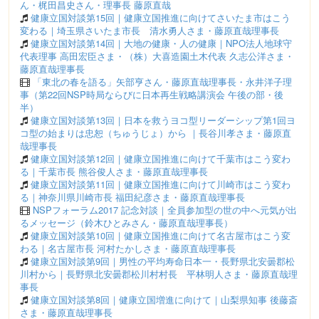
ん・梶田昌史さん・理事長 藤原直哉
健康立国対談第15回｜健康立国推進に向けてさいたま市はこう
変わる｜埼玉県さいたま市長 清水勇人さま・藤原直哉理事長
健康立国対談第14回｜大地の健康・人の健康｜NPO法人地球守
代表理事 高田宏臣さま・（株）大喜造園土木代表 久志公洋さま・
藤原直哉理事長
「東北の春を語る」矢部亨さん・藤原直哉理事長・永井洋子理
事（第22回NSP時局ならびに日本再生戦略講演会 午後の部・後
半）
健康立国対談第13回｜日本を救うヨコ型リーダーシップ第1回ヨ
コ型の始まりは忠恕（ちゅうじょ）から ｜長谷川孝さま・藤原直
哉理事長
健康立国対談第12回｜健康立国推進に向けて千葉市はこう変わ
る｜千葉市長 熊谷俊人さま・藤原直哉理事長
健康立国対談第11回｜健康立国推進に向けて川崎市はこう変わ
る｜神奈川県川崎市長 福田紀彦さま・藤原直哉理事長
NSPフォーラム2017 記念対談｜全員参加型の世の中へ元気が出
るメッセージ（鈴木ひとみさん・藤原直哉理事長）
健康立国対談第10回｜健康立国推進に向けて名古屋市はこう変
わる｜名古屋市長 河村たかしさま・藤原直哉理事長
健康立国対談第9回｜男性の平均寿命日本一・長野県北安曇郡松
川村から｜長野県北安曇郡松川村村長 平林明人さま・藤原直哉理
事長
健康立国対談第8回｜健康立国増進に向けて｜山梨県知事 後藤斎
さま・藤原直哉理事長