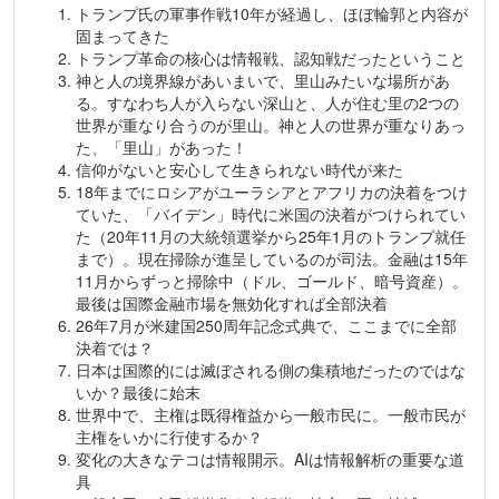
トランプ氏の軍事作戦10年が経過し、ほぼ輪郭と内容が
固まってきた
トランプ革命の核心は情報戦、認知戦だったということ
神と人の境界線があいまいで、里山みたいな場所があ
る。すなわち人が入らない深山と、人が住む里の2つの
世界が重なり合うのが里山。神と人の世界が重なりあっ
た、「里山」があった！
信仰がないと安心して生きられない時代が来た
18年までにロシアがユーラシアとアフリカの決着をつけ
ていた、「バイデン」時代に米国の決着がつけられてい
た（20年11月の大統領選挙から25年1月のトランプ就任
まで）。現在掃除が進呈しているのが司法。金融は15年
11月からずっと掃除中（ドル、ゴールド、暗号資産）。
最後は国際金融市場を無効化すれば全部決着
26年7月が米建国250周年記念式典で、ここまでに全部
決着では？
日本は国際的には滅ぼされる側の集積地だったのではな
いか？最後に始末
世界中で、主権は既得権益から一般市民に。一般市民が
主権をいかに行使するか？
変化の大きなテコは情報開示。AIは情報解析の重要な道
具