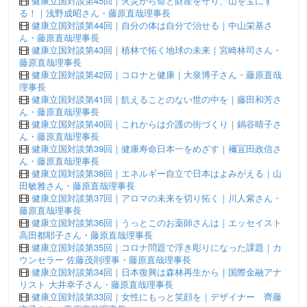
健康立国対談第45回｜火災から命と財産を守り、山を宝にす
る！｜浅野成昭さん・藤原直哉理事長
健康立国対談第44回｜自分の体は自分で治せる｜中山栄基さ
ん・藤原直哉理事長
健康立国対談第43回｜植林で拓く地球の未来｜宮崎林司さん・
藤原直哉理事長
健康立国対談第42回｜コロナと健康｜大泉博子さん・藤原直哉
理事長
健康立国対談第41回｜飢えることのない世の中を｜藤田和芳さ
ん・藤原直哉理事長
健康立国対談第40回｜これからは介護の街づくり｜鍋谷晴子さ
ん・藤原直哉理事長
健康立国対談第39回｜健康寿命日本一をめざす｜襧冝田政信さ
ん・藤原直哉理事長
健康立国対談第38回｜エネルギー自立で日本はよみがえる｜山
田敏雅さん・藤原直哉理事長
健康立国対談第37回｜アロマの未来を切り拓く｜川人紫さん・
藤原直哉理事長
健康立国対談第36回｜うっとこのお薬師さんは｜エッセイスト
高田都耶子さん・藤原直哉理事長
健康立国対談第35回｜コロナ問題で浮き彫りになった課題｜カ
ウンセラー 佐藤茂則理事・藤原直哉理事長
健康立国対談第34回｜日本復興は森林再生から｜国際金融アナ
リスト 大井幸子さん・藤原直哉理事長
健康立国対談第33回｜女性にもっと笑顔を｜デザイナー 齊藤