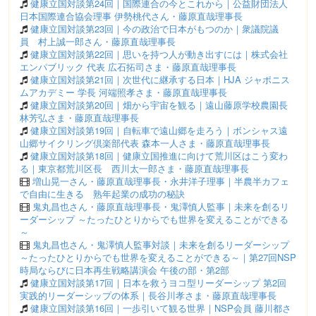
健康立国対談第24回｜国際連合の今とこれから｜公益財団法人
日本国際連合協会理事 伊勢桃代さん・藤原直哉理事長
健康立国対談第23回｜今の政治で日本がもつのか｜衆議院議
員 村上誠一郎さん・藤原直哉理事長
健康立国対談第22回｜思いを持つ人が動き出すには｜株式会社
エンパブリック 代表 広石拓司さま・藤原直哉理事長
健康立国対談第21回｜次世代に継承する日本｜HJA ジャポニス
ムアカデミー 学長 河端照孝さま・藤原直哉理事長
健康立国対談第20回｜畑から宇宙を観る｜遠山藤原学校農園長
林芳弘さま・藤原直哉理事長
健康立国対談第19回｜自転車で遠山郷を走ろう｜ボンシャス遠
山郷サイクリング倶楽部代表 森本一人さま・藤原直哉理事長
健康立国対談第18回｜健康立国推進に向けて荒川区はこう変わ
る｜東京都荒川区長 西川太一郎さま・藤原直哉理事長
増山晃一さん・藤原直哉理事長・永井洋子理事｜半農半カフェ
で自由に生きる 熟年起業の成功の秘訣
鬼丸昌也さん・藤原直哉理事長・鬼澤慎人監事｜未来を創るリ
ーダーシップ ～たったひとりからでも世界を変えることができる
～
鬼丸昌也さん・鬼澤慎人監事対談｜未来を創るリーダーシップ
～たったひとりからでも世界を変えることができる～｜第27回NSP
時局ならびに日本再生戦略講演会 午後の部・第2部
健康立国対談第17回｜日本を救うヨコ型リーダーシップ 第2回
実践的リーダーシップの体系｜長谷川孝さま・藤原直哉理事長
健康立国対談第16回｜一歩引いて観る世界｜NSP会員 藤川都さ