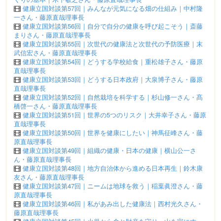
健康立国対談第57回｜みんなが元気になる畑の仕組み｜中村隆
一さん・藤原直哉理事長
健康立国対談第56回｜自分で自分の健康を呼び起こそう｜斎藤
まりさん・藤原直哉理事長
健康立国対談第55回｜次世代の健康法と次世代の予防医療｜末
武信宏さん・藤原直哉理事長
健康立国対談第54回｜どうする学校給食｜重松雄子さん・藤原
直哉理事長
健康立国対談第53回｜どうする日本政府｜大泉博子さん・藤原
直哉理事長
健康立国対談第52回｜自然栽培を科学する｜杉山修一さん・髙
橋啓一さん・藤原直哉理事長
健康立国対談第51回｜世界の5つのリスク｜大井幸子さん・藤原
直哉理事長
健康立国対談第50回｜世界を健康にしたい｜神馬征峰さん・藤
原直哉理事長
健康立国対談第49回｜組織の健康・日本の健康｜横山公一さ
ん・藤原直哉理事長
健康立国対談第48回｜地方自治体から進める日本再生｜鈴木康
友さん・藤原直哉理事長
健康立国対談第47回｜ニームは地球を救う｜稲葉眞澄さん・藤
原直哉理事長
健康立国対談第46回｜私があみ出した健康法｜西村光久さん・
藤原直哉理事長