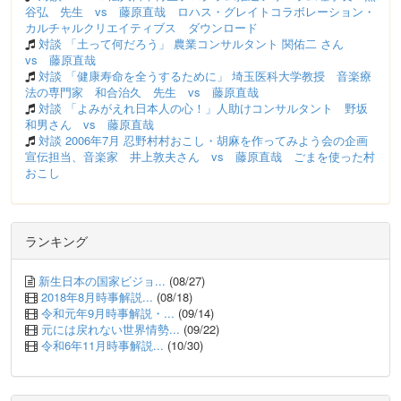
谷弘 先生 vs 藤原直哉 ロハス・グレイトコラボレーション・
カルチャルクリエイティブス ダウンロード
対談 「土って何だろう」 農業コンサルタント 関佑二 さん
vs 藤原直哉
対談 「健康寿命を全うするために」 埼玉医科大学教授 音楽療
法の専門家 和合治久 先生 vs 藤原直哉
対談 「よみがえれ日本人の心！」人助けコンサルタント 野坂
和男さん vs 藤原直哉
対談 2006年7月 忍野村村おこし・胡麻を作ってみよう会の企画
宣伝担当、音楽家 井上敦夫さん vs 藤原直哉 ごまを使った村
おこし
ランキング
新生日本の国家ビジョ...
(08/27)
2018年8月時事解説...
(08/18)
令和元年9月時事解説・...
(09/14)
元には戻れない世界情勢...
(09/22)
令和6年11月時事解説...
(10/30)