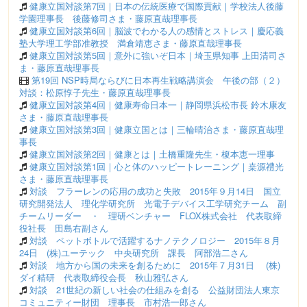
健康立国対談第7回｜日本の伝統医療で国際貢献｜学校法人後藤
学園理事長 後藤修司さま・藤原直哉理事長
健康立国対談第6回｜脳波でわかる人の感情とストレス｜慶応義
塾大学理工学部准教授 満倉靖恵さま・藤原直哉理事長
健康立国対談第5回｜意外に強いぞ日本｜埼玉県知事 上田清司さ
ま・藤原直哉理事長
第19回 NSP時局ならびに日本再生戦略講演会 午後の部（２）
対談：松原惇子先生・藤原直哉理事長
健康立国対談第4回｜健康寿命日本一｜静岡県浜松市長 鈴木康友
さま・藤原直哉理事長
健康立国対談第3回｜健康立国とは｜三輪晴治さま・藤原直哉理
事長
健康立国対談第2回｜健康とは｜土橋重隆先生・榎本恵一理事
健康立国対談第1回｜心と体のハッピートレーニング｜桒源禮光
さま・藤原直哉理事長
対談 フラーレンの応用の成功と失敗 2015年９月14日 国立
研究開発法人 理化学研究所 光電子デバイス工学研究チーム 副
チームリーダー ・ 理研ベンチャー FLOX株式会社 代表取締
役社長 田島右副さん
対談 ペットボトルで活躍するナノテクノロジー 2015年８月
24日 (株)ユーテック 中央研究所 課長 阿部浩二さん
対談 地方から国の未来を創るために 2015年７月31日 (株)
ダイ精研 代表取締役会長 秋山雅弘さん
対談 21世紀の新しい社会の仕組みを創る 公益財団法人東京
コミュニティー財団 理事長 市村浩一郎さん