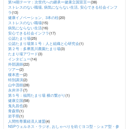
第14期テーマ：次世代への継承ー健康立国宣言ー
(38)
ストレスのない職場, 病気にならない生活, 安心できる社会インフ
ラ
(13)
健康イノベーション、3本の柱
(20)
ストレスのない職場
(15)
病気にならない生活
(16)
安心できる社会インフラ
(17)
公認たまり場
(25)
公認たまり場第１号：人と組織と心研究会
(1)
第２号：多摩黒川農園たまり場
(3)
たまり場アワード
(3)
インタビュー
(14)
外部講師
(22)
ツアー
(2)
榎本恵一
(2)
特別講演
(2)
山中茂樹
(28)
永井洋子
(7)
第５号：福岡たまり場 横の繋がり
(1)
健康立国
(58)
鬼丸昌也
(3)
青森県
(1)
岩手県
(1)
人間性尊重経済人連盟
(4)
NSPウェルネス・ラジオ, おしゃべりを紡ぐヨコ型・シェア型・参