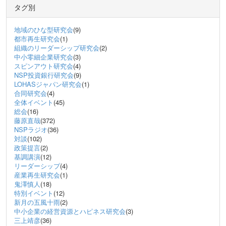
タグ別
地域のひな型研究会
(9)
都市再生研究会
(1)
組織のリーダーシップ研究会
(2)
中小零細企業研究会
(3)
スピンアウト研究会
(4)
NSP投資銀行研究会
(9)
LOHASジャパン研究会
(1)
合同研究会
(4)
全体イベント
(45)
総会
(16)
藤原直哉
(372)
NSPラジオ
(36)
対談
(102)
政策提言
(2)
基調講演
(12)
リーダーシップ
(4)
産業再生研究会
(1)
鬼澤慎人
(18)
特別イベント
(12)
新月の五風十雨
(2)
中小企業の経営資源とハピネス研究会
(3)
三上靖彦
(36)