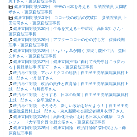
恵子さん・藤原直哉理事長
健康立国対談第32回｜未来の日本を考える｜衆議院議員 大岡敏
孝さん・藤原直哉理事長
健康立国対談第31回｜コロナ後の政治の突破口｜参議院議員 上
田清司さん・藤原直哉理事長
健康立国対談第30回｜生命を支える土中環境｜高田宏臣さん・
藤原直哉理事長
健康立国対談第29回｜アフターコロナの心の持ち方｜佐藤茂則
理事・藤原直哉理事長
健康立国対談第28回｜いよいよ幕が開く 持続可能性生活｜益田
文和さん・藤原直哉理事長
健康立国対談第27回｜健康立国推進に向けて長野県はこう変わ
る｜長野県知事 阿部守一さん・藤原直哉理事長
政治再生対談｜アホノミクスの総括｜自由民主党衆議院議員村上
誠一郎さん・浜 矩子さん
政治再生対談｜政治の責任と教育論｜自由民主党衆議院議員村上
誠一郎さん・前川喜平さん
政治再生対談｜どうする、日本の報道｜自由民主党衆議院議員村
上誠一郎さん・金平茂紀さん
政治再生対談｜そろそろ、新しい政治を始めよう！｜自由民主党
衆議院議員村上誠一郎さん・東京新聞社会部記者望月衣塑子さん
健康立国対談第26回｜高齢化社会における日本人の健康｜スタ
ンフォード大学研究員 池野文昭さん・藤原直哉理事長
健康立国対談第25回｜健康立国論｜政治評論家 森田実さん・藤
原直哉理事長