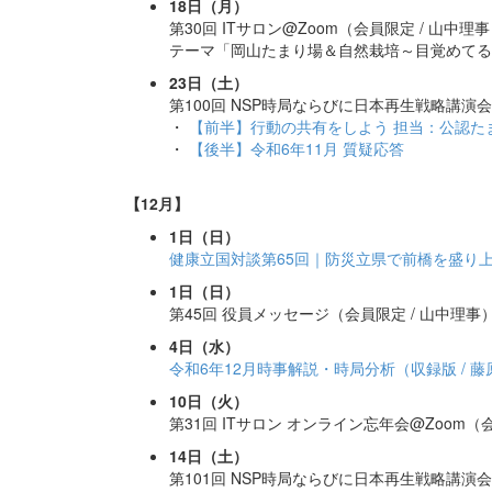
18日（月）
第30回 ITサロン@Zoom（会員限定 / 山中理
テーマ「岡山たまり場＆自然栽培～目覚めてる
23日（土）
第100回 NSP時局ならびに日本再生戦略講演会
・
【前半】行動の共有をしよう 担当：公認たま
・
【後半】令和6年11月 質疑応答
【12月】
1日（日）
健康立国対談第65回｜防災立県で前橋を盛り
1日（日）
第45回 役員メッセージ（会員限定 / 山中理事
4日（水）
令和6年12月時事解説・時局分析（収録版 / 
10日（火）
第31回 ITサロン オンライン忘年会@Zoom（
14日（土）
第101回 NSP時局ならびに日本再生戦略講演