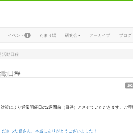
イベント
たまり場
研究会
アーカイブ
ブログ
1
年9月活動日程
月活動日程
202
。
対策により通常開催日の2週間前（目処）とさせていただきます。ご理
援くださった皆さん、本当にありがとうございました！