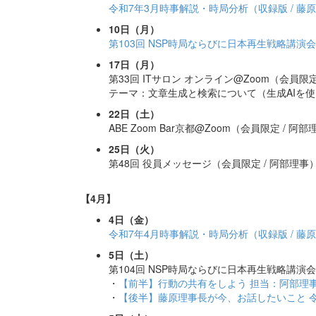
令和7年3月時事解説・時局分析（収録版 / 藤
10日（月）
第103回 NSP時局ならびに日本再生戦略講演会
17日（月）
第33回 ITサロン オンライン@Zoom（会員限定
テーマ：文章生成と検索について（生成AIを
22日（土）
ABE Zoom Bar京都@Zoom（会員限定 / 阿
25日（火）
第48回 役員メッセージ（会員限定 / 阿部理事
【4月】
4日（金）
令和7年4月時事解説・時局分析（収録版 / 藤
5日（土）
第104回 NSP時局ならびに日本再生戦略講演会
・
【前半】行動の共有をしよう 担当：阿部理
・
【後半】藤原理事長が今、お話したいこと 令