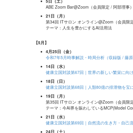
5日（土）
ABE Zoom Bar@Zoom（会員限定 / 阿部理事
21日（月）
第34回 ITサロン オンライン@Zoom（会員限定
テーマ：人生を豊かにするAI活用法
【5月】
4月25日（金）
令和7年5月時事解説・時局分析（収録版 / 藤
14日（水）
健康立国対談第67回｜世界の新しい繁栄に向
18日（日）
健康立国対談第68回｜人類80億の排泄物を
19日（月）
第35回 ITサロン オンライン@Zoom（会員限定
テーマ：今AI界を賑わしているMCP(Model Conte
21日（水）
健康立国対談第69回｜自然流の生き方・自己
24日（土）