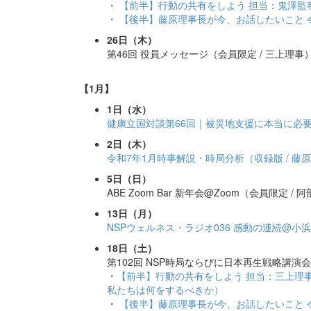
・
【前半】行動の共有をしよう 担当：鬼澤監
・
【後半】藤原理事長が今、お話したいこと 令
26日（木）
第46回 役員メッセージ（会員限定 / 三上理事
【1月】
1日（水）
健康立国対談第66回｜被災地支援に本当に必
2日（木）
令和7年1月時事解説・時局分析（収録版 / 藤
5日（日）
ABE Zoom Bar 新年会@Zoom（会員限定 / 
13日（月）
NSPウェルネス・ラジオ036 感動の連続@小浜
18日（土）
第102回 NSP時局ならびに日本再生戦略講演会
・
【前半】行動の共有をしよう 担当：三上理
私たちは何をするべきか）
・
【後半】藤原理事長が今、お話したいこと 