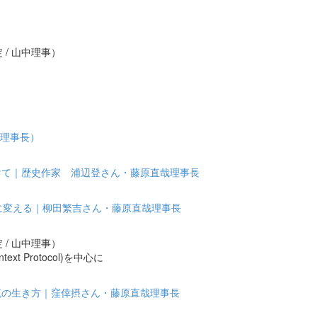
）
 / 山中理事）
原理事長）
けて｜歴史作家 浦辺登さん・藤原直哉理事長
宝に変える｜柳田繁吉さん・藤原直哉理事長
 / 山中理事）
xt Protocol)を中心に
流の生き方｜窪倖摂さん・藤原直哉理事長