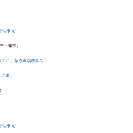
藤原理事長）
 三上理事）
行動力に」藤原直哉理事長
阿部理事）
事）
藤原理事長）