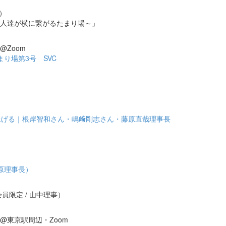
事）
人達が横に繋がるたまり場～」
@Zoom
り場第3号 SVC
上げる｜根岸智和さん・嶋﨑剛志さん・藤原直哉理事長
）
藤原理事長）
会員限定 / 山中理事）
会@東京駅周辺・Zoom