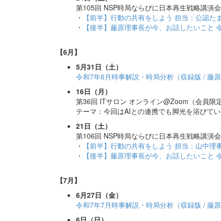
第105回 NSP時局ならびに日本再生戦略講演
・
【前半】行動の共有をしよう 担当：公認たま
・
【後半】藤原理事長が今、お話したいこと 令
【6月】
5月31日（土）
令和7年6月時事解説・時局分析（収録版 / 藤
16日（月）
第36回 ITサロン オンライン@Zoom（会員限定
テーマ：今回はAIとの連携でも脚光を浴びているメ
21日（土）
第106回 NSP時局ならびに日本再生戦略講演
・
【前半】行動の共有をしよう 担当：山中理事
・
【後半】藤原理事長が今、お話したいこと 令
【7月】
6月27日（金）
令和7年7月時事解説・時局分析（収録版 / 藤
6日（日）