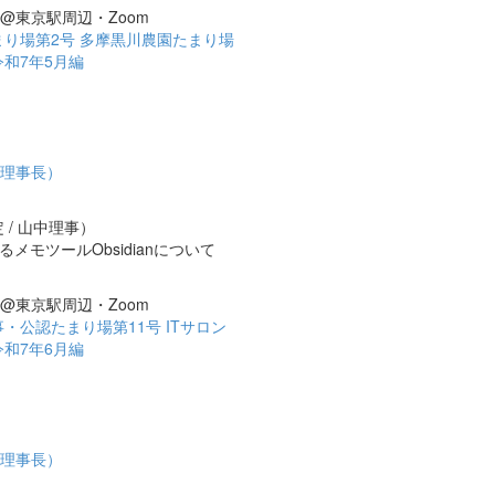
会@東京駅周辺・Zoom
り場第2号 多摩黒川農園たまり場
和7年5月編
原理事長）
 / 山中理事）
モツールObsidianについて
会@東京駅周辺・Zoom
・公認たまり場第11号 ITサロン
和7年6月編
原理事長）