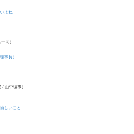
しいよね
ム一同）
原理事長）
 / 山中理事）
に愉しいこと