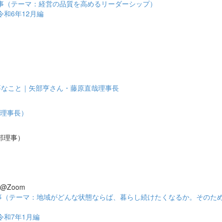
事（テーマ：経営の品質を高めるリーダーシップ）
和6年12月編
）
要なこと｜矢部亨さん・藤原直哉理事長
原理事長）
阿部理事）
@Zoom
事（テーマ：地域がどんな状態ならば、暮らし続けたくなるか。そのた
令和7年1月編