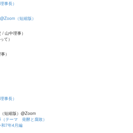
原理事長）
@Zoom（短縮版）
 / 山中理事）
使って）
部理事）
）
原理事長）
（短縮版）@Zoom
事（テーマ 発酵と腐敗）
和7年4月編