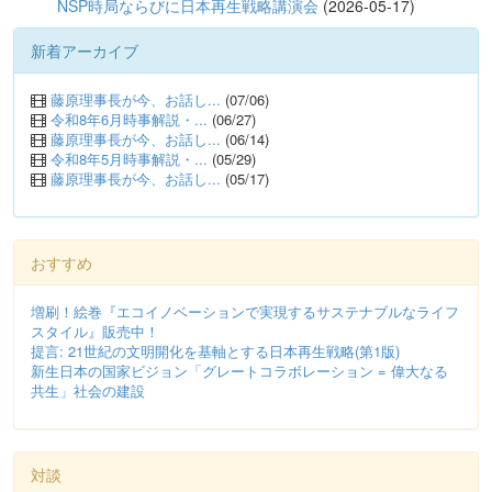
NSP時局ならびに日本再生戦略講演会
(2026-05-17)
新着アーカイブ
藤原理事長が今、お話し...
(07/06)
令和8年6月時事解説・...
(06/27)
藤原理事長が今、お話し...
(06/14)
令和8年5月時事解説・...
(05/29)
藤原理事長が今、お話し...
(05/17)
おすすめ
増刷！絵巻『エコイノベーションで実現するサステナブルなライフ
スタイル』販売中！
提言: 21世紀の文明開化を基軸とする日本再生戦略(第1版)
新生日本の国家ビジョン「グレートコラボレーション = 偉大なる
共生」社会の建設
対談