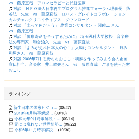
vs 藤原直哉 アロマセラピーと代替医療
対談 ＮＰＯ法人日本再生プログラム推進フォーラム理事長 熊
谷弘 先生 vs 藤原直哉 ロハス・グレイトコラボレーション・
カルチャルクリエイティブス ダウンロード
対談 「土って何だろう」 農業コンサルタント 関佑二 さん
vs 藤原直哉
対談 「健康寿命を全うするために」 埼玉医科大学教授 音楽療
法の専門家 和合治久 先生 vs 藤原直哉
対談 「よみがえれ日本人の心！」人助けコンサルタント 野坂
和男さん vs 藤原直哉
対談 2006年7月 忍野村村おこし・胡麻を作ってみよう会の企画
宣伝担当、音楽家 井上敦夫さん vs 藤原直哉 ごまを使った村
おこし
ランキング
新生日本の国家ビジョ...
(08/27)
2018年8月時事解説...
(08/18)
令和元年9月時事解説・...
(09/14)
元には戻れない世界情勢...
(09/22)
令和6年11月時事解説...
(10/30)