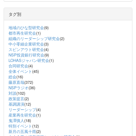
タグ別
地域のひな型研究会
(9)
都市再生研究会
(1)
組織のリーダーシップ研究会
(2)
中小零細企業研究会
(3)
スピンアウト研究会
(4)
NSP投資銀行研究会
(9)
LOHASジャパン研究会
(1)
合同研究会
(4)
全体イベント
(45)
総会
(16)
藤原直哉
(372)
NSPラジオ
(36)
対談
(102)
政策提言
(2)
基調講演
(12)
リーダーシップ
(4)
産業再生研究会
(1)
鬼澤慎人
(18)
特別イベント
(12)
新月の五風十雨
(2)