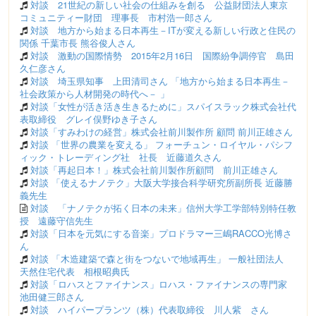
対談 21世紀の新しい社会の仕組みを創る 公益財団法人東京
コミュニティー財団 理事長 市村浩一郎さん
対談 地方から始まる日本再生－ITが変える新しい行政と住民の
関係 千葉市長 熊谷俊人さん
対談 激動の国際情勢 2015年2月16日 国際紛争調停官 島田
久仁彦さん
対談 埼玉県知事 上田清司さん 「地方から始まる日本再生－
社会政策から人材開発の時代へ－ 」
対談「女性が活き活き生きるために」スパイスラック株式会社代
表取締役 グレイ俣野ゆき子さん
対談「すみわけの経営」株式会社前川製作所 顧問 前川正雄さん
対談 「世界の農業を変える」 フォーチュン・ロイヤル・パシフ
ィック・トレーディング社 社長 近藤道久さん
対談「再起日本！」株式会社前川製作所顧問 前川正雄さん
対談 「使えるナノテク」大阪大学接合科学研究所副所長 近藤勝
義先生
対談 「ナノテクが拓く日本の未来」信州大学工学部特別特任教
授 遠藤守信先生
対談「日本を元気にする音楽」プロドラマー三嶋RACCO光博さ
ん
対談 「木造建築で森と街をつないで地域再生」 一般社団法人
天然住宅代表 相根昭典氏
対談「ロハスとファイナンス」ロハス・ファイナンスの専門家
池田健三郎さん
対談 ハイパープランツ（株）代表取締役 川人紫 さん