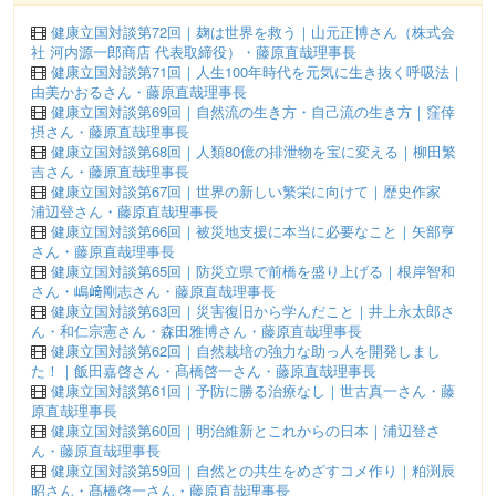
健康立国対談第72回｜麹は世界を救う｜山元正博さん（株式会
社 河内源一郎商店 代表取締役）・藤原直哉理事長
健康立国対談第71回｜人生100年時代を元気に生き抜く呼吸法｜
由美かおるさん・藤原直哉理事長
健康立国対談第69回｜自然流の生き方・自己流の生き方｜窪倖
摂さん・藤原直哉理事長
健康立国対談第68回｜人類80億の排泄物を宝に変える｜柳田繁
吉さん・藤原直哉理事長
健康立国対談第67回｜世界の新しい繁栄に向けて｜歴史作家
浦辺登さん・藤原直哉理事長
健康立国対談第66回｜被災地支援に本当に必要なこと｜矢部亨
さん・藤原直哉理事長
健康立国対談第65回｜防災立県で前橋を盛り上げる｜根岸智和
さん・嶋﨑剛志さん・藤原直哉理事長
健康立国対談第63回｜災害復旧から学んだこと｜井上永太郎さ
ん・和仁宗憲さん・森田雅博さん・藤原直哉理事長
健康立国対談第62回｜自然栽培の強力な助っ人を開発しまし
た！｜飯田嘉啓さん・髙橋啓一さん・藤原直哉理事長
健康立国対談第61回｜予防に勝る治療なし｜世古真一さん・藤
原直哉理事長
健康立国対談第60回｜明治維新とこれからの日本｜浦辺登さ
ん・藤原直哉理事長
健康立国対談第59回｜自然との共生をめざすコメ作り｜粕渕辰
昭さん・髙橋啓一さん・藤原直哉理事長