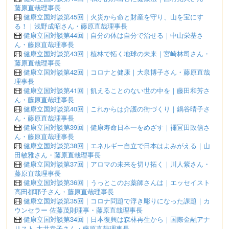
藤原直哉理事長
健康立国対談第45回｜火災から命と財産を守り、山を宝にす
る！｜浅野成昭さん・藤原直哉理事長
健康立国対談第44回｜自分の体は自分で治せる｜中山栄基さ
ん・藤原直哉理事長
健康立国対談第43回｜植林で拓く地球の未来｜宮崎林司さん・
藤原直哉理事長
健康立国対談第42回｜コロナと健康｜大泉博子さん・藤原直哉
理事長
健康立国対談第41回｜飢えることのない世の中を｜藤田和芳さ
ん・藤原直哉理事長
健康立国対談第40回｜これからは介護の街づくり｜鍋谷晴子さ
ん・藤原直哉理事長
健康立国対談第39回｜健康寿命日本一をめざす｜襧冝田政信さ
ん・藤原直哉理事長
健康立国対談第38回｜エネルギー自立で日本はよみがえる｜山
田敏雅さん・藤原直哉理事長
健康立国対談第37回｜アロマの未来を切り拓く｜川人紫さん・
藤原直哉理事長
健康立国対談第36回｜うっとこのお薬師さんは｜エッセイスト
高田都耶子さん・藤原直哉理事長
健康立国対談第35回｜コロナ問題で浮き彫りになった課題｜カ
ウンセラー 佐藤茂則理事・藤原直哉理事長
健康立国対談第34回｜日本復興は森林再生から｜国際金融アナ
リスト 大井幸子さん・藤原直哉理事長