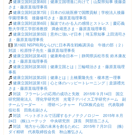
健康立国対談第8回｜健康立国増進に向けて｜山梨県知事 後藤斎
さま・藤原直哉理事長
健康立国対談第7回｜日本の伝統医療で国際貢献｜学校法人後藤
学園理事長 後藤修司さま・藤原直哉理事長
健康立国対談第6回｜脳波でわかる人の感情とストレス｜慶応義
塾大学理工学部准教授 満倉靖恵さま・藤原直哉理事長
健康立国対談第5回｜意外に強いぞ日本｜埼玉県知事 上田清司さ
ま・藤原直哉理事長
第19回 NSP時局ならびに日本再生戦略講演会 午後の部（２）
対談：松原惇子先生・藤原直哉理事長
健康立国対談第4回｜健康寿命日本一｜静岡県浜松市長 鈴木康友
さま・藤原直哉理事長
健康立国対談第3回｜健康立国とは｜三輪晴治さま・藤原直哉理
事長
健康立国対談第2回｜健康とは｜土橋重隆先生・榎本恵一理事
健康立国対談第1回｜心と体のハッピートレーニング｜桒源禮光
さま・藤原直哉理事長
対談 フラーレンの応用の成功と失敗 2015年９月14日 国立
研究開発法人 理化学研究所 光電子デバイス工学研究チーム 副
チームリーダー ・ 理研ベンチャー FLOX株式会社 代表取締
役社長 田島右副さん
対談 ペットボトルで活躍するナノテクノロジー 2015年８月
24日 (株)ユーテック 中央研究所 課長 阿部浩二さん
対談 地方から国の未来を創るために 2015年７月31日 (株)
ダイ精研 代表取締役会長 秋山雅弘さん