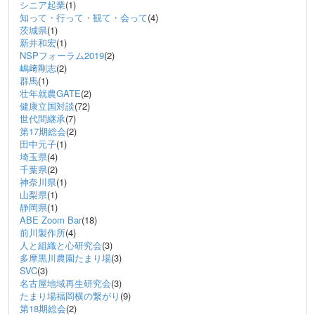
シニア起業
(1)
知って・行って・観て・会って
(4)
茨城県
(1)
新井和宏
(1)
NSPフォーラム2019
(2)
嶋﨑剛志
(2)
群馬
(1)
壮年就農GATE
(2)
健康立国対談
(72)
世代間継承
(7)
第17期総会
(2)
田中元子
(1)
埼玉県
(4)
千葉県
(2)
神奈川県
(1)
山梨県
(1)
静岡県
(1)
ABE Zoom Bar
(18)
前川製作所
(4)
人と組織と心研究会
(3)
多摩黒川農園たまり場
(3)
SVC
(3)
名古屋地域再生研究会
(3)
たまり場福岡横の繋がり
(9)
第18期総会
(2)