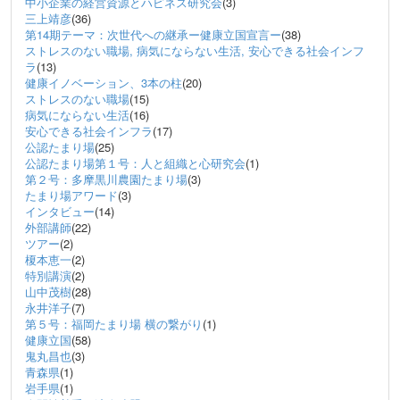
中小企業の経営資源とハピネス研究会
(3)
三上靖彦
(36)
第14期テーマ：次世代への継承ー健康立国宣言ー
(38)
ストレスのない職場, 病気にならない生活, 安心できる社会インフ
ラ
(13)
健康イノベーション、3本の柱
(20)
ストレスのない職場
(15)
病気にならない生活
(16)
安心できる社会インフラ
(17)
公認たまり場
(25)
公認たまり場第１号：人と組織と心研究会
(1)
第２号：多摩黒川農園たまり場
(3)
たまり場アワード
(3)
インタビュー
(14)
外部講師
(22)
ツアー
(2)
榎本恵一
(2)
特別講演
(2)
山中茂樹
(28)
永井洋子
(7)
第５号：福岡たまり場 横の繋がり
(1)
健康立国
(58)
鬼丸昌也
(3)
青森県
(1)
岩手県
(1)