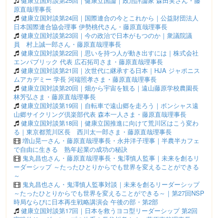
健康立国対談第25回｜健康立国論｜政治評論家 森田実さん・藤
原直哉理事長
健康立国対談第24回｜国際連合の今とこれから｜公益財団法人
日本国際連合協会理事 伊勢桃代さん・藤原直哉理事長
健康立国対談第23回｜今の政治で日本がもつのか｜衆議院議
員 村上誠一郎さん・藤原直哉理事長
健康立国対談第22回｜思いを持つ人が動き出すには｜株式会社
エンパブリック 代表 広石拓司さま・藤原直哉理事長
健康立国対談第21回｜次世代に継承する日本｜HJA ジャポニス
ムアカデミー 学長 河端照孝さま・藤原直哉理事長
健康立国対談第20回｜畑から宇宙を観る｜遠山藤原学校農園長
林芳弘さま・藤原直哉理事長
健康立国対談第19回｜自転車で遠山郷を走ろう｜ボンシャス遠
山郷サイクリング倶楽部代表 森本一人さま・藤原直哉理事長
健康立国対談第18回｜健康立国推進に向けて荒川区はこう変わ
る｜東京都荒川区長 西川太一郎さま・藤原直哉理事長
増山晃一さん・藤原直哉理事長・永井洋子理事｜半農半カフェ
で自由に生きる 熟年起業の成功の秘訣
鬼丸昌也さん・藤原直哉理事長・鬼澤慎人監事｜未来を創るリ
ーダーシップ ～たったひとりからでも世界を変えることができる
～
鬼丸昌也さん・鬼澤慎人監事対談｜未来を創るリーダーシップ
～たったひとりからでも世界を変えることができる～｜第27回NSP
時局ならびに日本再生戦略講演会 午後の部・第2部
健康立国対談第17回｜日本を救うヨコ型リーダーシップ 第2回