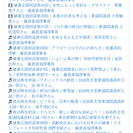
健康立国対談第33回｜女性にもっと笑顔を｜デザイナー 齊藤
恵子さん・藤原直哉理事長
健康立国対談第32回｜未来の日本を考える｜衆議院議員 大岡敏
孝さん・藤原直哉理事長
健康立国対談第31回｜コロナ後の政治の突破口｜参議院議員 上
田清司さん・藤原直哉理事長
健康立国対談第30回｜生命を支える土中環境｜高田宏臣さん・
藤原直哉理事長
健康立国対談第29回｜アフターコロナの心の持ち方｜佐藤茂則
理事・藤原直哉理事長
健康立国対談第28回｜いよいよ幕が開く 持続可能性生活｜益田
文和さん・藤原直哉理事長
健康立国対談第27回｜健康立国推進に向けて長野県はこう変わ
る｜長野県知事 阿部守一さん・藤原直哉理事長
政治再生対談｜アホノミクスの総括｜自由民主党衆議院議員村上
誠一郎さん・浜 矩子さん
政治再生対談｜政治の責任と教育論｜自由民主党衆議院議員村上
誠一郎さん・前川喜平さん
政治再生対談｜どうする、日本の報道｜自由民主党衆議院議員村
上誠一郎さん・金平茂紀さん
政治再生対談｜そろそろ、新しい政治を始めよう！｜自由民主党
衆議院議員村上誠一郎さん・東京新聞社会部記者望月衣塑子さん
健康立国対談第26回｜高齢化社会における日本人の健康｜スタ
ンフォード大学研究員 池野文昭さん・藤原直哉理事長