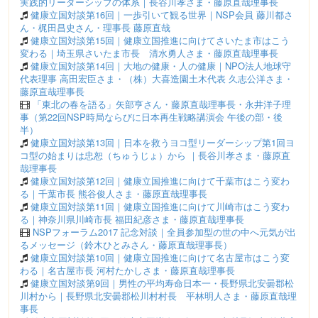
実践的リーダーシップの体系｜長谷川孝さま・藤原直哉理事長
健康立国対談第16回｜一歩引いて観る世界｜NSP会員 藤川都さ
ん・梶田昌史さん・理事長 藤原直哉
健康立国対談第15回｜健康立国推進に向けてさいたま市はこう
変わる｜埼玉県さいたま市長 清水勇人さま・藤原直哉理事長
健康立国対談第14回｜大地の健康・人の健康｜NPO法人地球守
代表理事 高田宏臣さま・（株）大喜造園土木代表 久志公洋さま・
藤原直哉理事長
「東北の春を語る」矢部亨さん・藤原直哉理事長・永井洋子理
事（第22回NSP時局ならびに日本再生戦略講演会 午後の部・後
半）
健康立国対談第13回｜日本を救うヨコ型リーダーシップ第1回ヨ
コ型の始まりは忠恕（ちゅうじょ）から ｜長谷川孝さま・藤原直
哉理事長
健康立国対談第12回｜健康立国推進に向けて千葉市はこう変わ
る｜千葉市長 熊谷俊人さま・藤原直哉理事長
健康立国対談第11回｜健康立国推進に向けて川崎市はこう変わ
る｜神奈川県川崎市長 福田紀彦さま・藤原直哉理事長
NSPフォーラム2017 記念対談｜全員参加型の世の中へ元気が出
るメッセージ（鈴木ひとみさん・藤原直哉理事長）
健康立国対談第10回｜健康立国推進に向けて名古屋市はこう変
わる｜名古屋市長 河村たかしさま・藤原直哉理事長
健康立国対談第9回｜男性の平均寿命日本一・長野県北安曇郡松
川村から｜長野県北安曇郡松川村村長 平林明人さま・藤原直哉理
事長