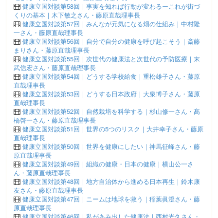
健康立国対談第58回｜事実を知れば行動が変わるーこれが街づ
くりの基本｜木下敏之さん・藤原直哉理事長
健康立国対談第57回｜みんなが元気になる畑の仕組み｜中村隆
一さん・藤原直哉理事長
健康立国対談第56回｜自分で自分の健康を呼び起こそう｜斎藤
まりさん・藤原直哉理事長
健康立国対談第55回｜次世代の健康法と次世代の予防医療｜末
武信宏さん・藤原直哉理事長
健康立国対談第54回｜どうする学校給食｜重松雄子さん・藤原
直哉理事長
健康立国対談第53回｜どうする日本政府｜大泉博子さん・藤原
直哉理事長
健康立国対談第52回｜自然栽培を科学する｜杉山修一さん・髙
橋啓一さん・藤原直哉理事長
健康立国対談第51回｜世界の5つのリスク｜大井幸子さん・藤原
直哉理事長
健康立国対談第50回｜世界を健康にしたい｜神馬征峰さん・藤
原直哉理事長
健康立国対談第49回｜組織の健康・日本の健康｜横山公一さ
ん・藤原直哉理事長
健康立国対談第48回｜地方自治体から進める日本再生｜鈴木康
友さん・藤原直哉理事長
健康立国対談第47回｜ニームは地球を救う｜稲葉眞澄さん・藤
原直哉理事長
健康立国対談第46回｜私があみ出した健康法｜西村光久さん・