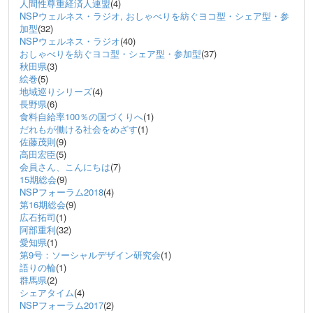
人間性尊重経済人連盟
(4)
NSPウェルネス・ラジオ, おしゃべりを紡ぐヨコ型・シェア型・参
加型
(32)
NSPウェルネス・ラジオ
(40)
おしゃべりを紡ぐヨコ型・シェア型・参加型
(37)
秋田県
(3)
絵巻
(5)
地域巡りシリーズ
(4)
長野県
(6)
食料自給率100％の国づくりへ
(1)
だれもが働ける社会をめざす
(1)
佐藤茂則
(9)
高田宏臣
(5)
会員さん、こんにちは
(7)
15期総会
(9)
NSPフォーラム2018
(4)
第16期総会
(9)
広石拓司
(1)
阿部重利
(32)
愛知県
(1)
第9号：ソーシャルデザイン研究会
(1)
語りの輪
(1)
群馬県
(2)
シェアタイム
(4)
NSPフォーラム2017
(2)