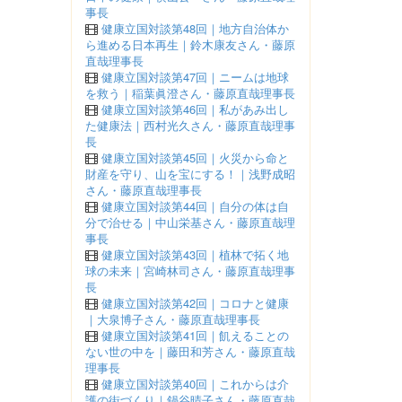
事長
健康立国対談第48回｜地方自治体か
ら進める日本再生｜鈴木康友さん・藤原
直哉理事長
健康立国対談第47回｜ニームは地球
を救う｜稲葉眞澄さん・藤原直哉理事長
健康立国対談第46回｜私があみ出し
た健康法｜西村光久さん・藤原直哉理事
長
健康立国対談第45回｜火災から命と
財産を守り、山を宝にする！｜浅野成昭
さん・藤原直哉理事長
健康立国対談第44回｜自分の体は自
分で治せる｜中山栄基さん・藤原直哉理
事長
健康立国対談第43回｜植林で拓く地
球の未来｜宮崎林司さん・藤原直哉理事
長
健康立国対談第42回｜コロナと健康
｜大泉博子さん・藤原直哉理事長
健康立国対談第41回｜飢えることの
ない世の中を｜藤田和芳さん・藤原直哉
理事長
健康立国対談第40回｜これからは介
護の街づくり｜鍋谷晴子さん・藤原直哉