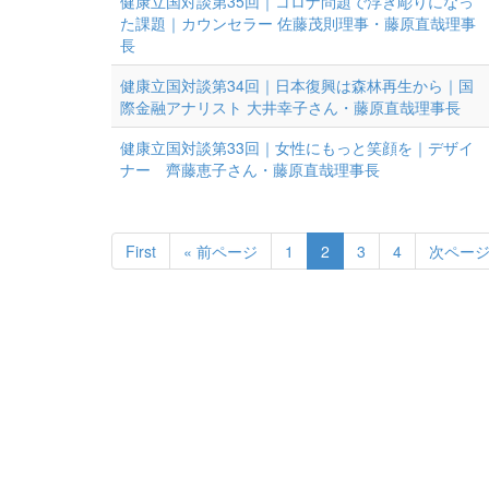
健康立国対談第35回｜コロナ問題で浮き彫りになっ
た課題｜カウンセラー 佐藤茂則理事・藤原直哉理事
長
健康立国対談第34回｜日本復興は森林再生から｜国
際金融アナリスト 大井幸子さん・藤原直哉理事長
健康立国対談第33回｜女性にもっと笑顔を｜デザイ
ナー 齊藤恵子さん・藤原直哉理事長
First
« 前ページ
1
2
3
4
次ページ