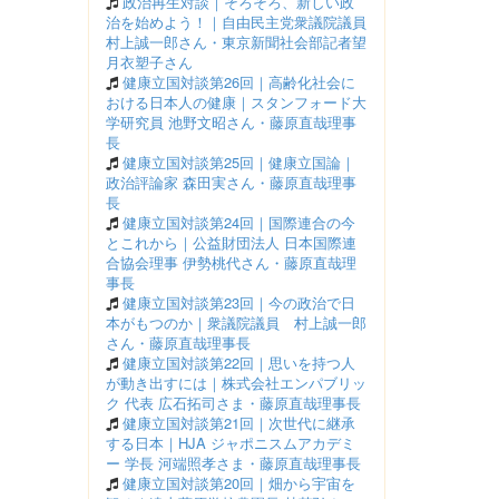
政治再生対談｜そろそろ、新しい政
治を始めよう！｜自由民主党衆議院議員
村上誠一郎さん・東京新聞社会部記者望
月衣塑子さん
健康立国対談第26回｜高齢化社会に
おける日本人の健康｜スタンフォード大
学研究員 池野文昭さん・藤原直哉理事
長
健康立国対談第25回｜健康立国論｜
政治評論家 森田実さん・藤原直哉理事
長
健康立国対談第24回｜国際連合の今
とこれから｜公益財団法人 日本国際連
合協会理事 伊勢桃代さん・藤原直哉理
事長
健康立国対談第23回｜今の政治で日
本がもつのか｜衆議院議員 村上誠一郎
さん・藤原直哉理事長
健康立国対談第22回｜思いを持つ人
が動き出すには｜株式会社エンパブリッ
ク 代表 広石拓司さま・藤原直哉理事長
健康立国対談第21回｜次世代に継承
する日本｜HJA ジャポニスムアカデミ
ー 学長 河端照孝さま・藤原直哉理事長
健康立国対談第20回｜畑から宇宙を