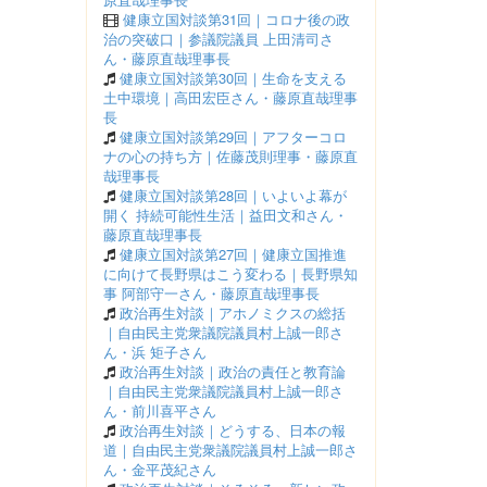
健康立国対談第31回｜コロナ後の政
治の突破口｜参議院議員 上田清司さ
ん・藤原直哉理事長
健康立国対談第30回｜生命を支える
土中環境｜高田宏臣さん・藤原直哉理事
長
健康立国対談第29回｜アフターコロ
ナの心の持ち方｜佐藤茂則理事・藤原直
哉理事長
健康立国対談第28回｜いよいよ幕が
開く 持続可能性生活｜益田文和さん・
藤原直哉理事長
健康立国対談第27回｜健康立国推進
に向けて長野県はこう変わる｜長野県知
事 阿部守一さん・藤原直哉理事長
政治再生対談｜アホノミクスの総括
｜自由民主党衆議院議員村上誠一郎さ
ん・浜 矩子さん
政治再生対談｜政治の責任と教育論
｜自由民主党衆議院議員村上誠一郎さ
ん・前川喜平さん
政治再生対談｜どうする、日本の報
道｜自由民主党衆議院議員村上誠一郎さ
ん・金平茂紀さん