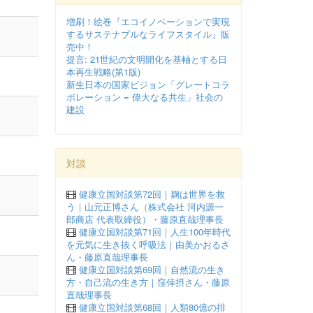
増刷！絵巻『エコイノベーションで実現
するサステナブルなライフスタイル』販
売中！
提言: 21世紀の文明開化を基軸とする日
本再生戦略(第1版)
新生日本の国家ビジョン「グレートコラ
ボレーション = 偉大なる共生」社会の
建設
対談
健康立国対談第72回｜麹は世界を救
う｜山元正博さん（株式会社 河内源一
郎商店 代表取締役）・藤原直哉理事長
健康立国対談第71回｜人生100年時代
を元気に生き抜く呼吸法｜由美かおるさ
ん・藤原直哉理事長
健康立国対談第69回｜自然流の生き
方・自己流の生き方｜窪倖摂さん・藤原
直哉理事長
健康立国対談第68回｜人類80億の排