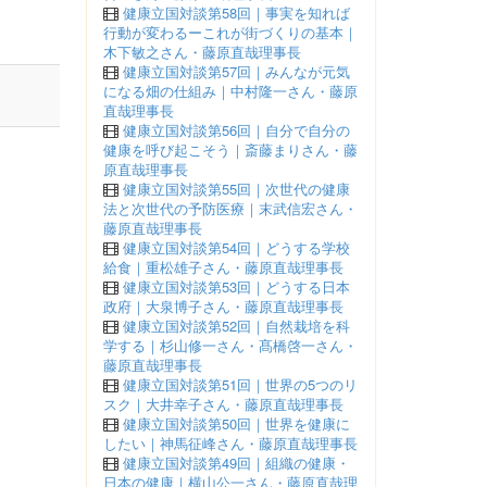
健康立国対談第58回｜事実を知れば
行動が変わるーこれが街づくりの基本｜
木下敏之さん・藤原直哉理事長
健康立国対談第57回｜みんなが元気
になる畑の仕組み｜中村隆一さん・藤原
直哉理事長
健康立国対談第56回｜自分で自分の
健康を呼び起こそう｜斎藤まりさん・藤
原直哉理事長
健康立国対談第55回｜次世代の健康
法と次世代の予防医療｜末武信宏さん・
藤原直哉理事長
健康立国対談第54回｜どうする学校
給食｜重松雄子さん・藤原直哉理事長
健康立国対談第53回｜どうする日本
政府｜大泉博子さん・藤原直哉理事長
健康立国対談第52回｜自然栽培を科
学する｜杉山修一さん・髙橋啓一さん・
藤原直哉理事長
健康立国対談第51回｜世界の5つのリ
スク｜大井幸子さん・藤原直哉理事長
健康立国対談第50回｜世界を健康に
したい｜神馬征峰さん・藤原直哉理事長
健康立国対談第49回｜組織の健康・
日本の健康｜横山公一さん・藤原直哉理