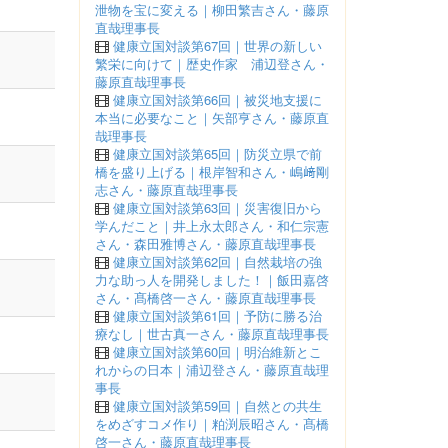
泄物を宝に変える｜柳田繁吉さん・藤原
直哉理事長
健康立国対談第67回｜世界の新しい
繁栄に向けて｜歴史作家 浦辺登さん・
藤原直哉理事長
健康立国対談第66回｜被災地支援に
本当に必要なこと｜矢部亨さん・藤原直
哉理事長
健康立国対談第65回｜防災立県で前
橋を盛り上げる｜根岸智和さん・嶋﨑剛
志さん・藤原直哉理事長
健康立国対談第63回｜災害復旧から
学んだこと｜井上永太郎さん・和仁宗憲
さん・森田雅博さん・藤原直哉理事長
健康立国対談第62回｜自然栽培の強
力な助っ人を開発しました！｜飯田嘉啓
さん・髙橋啓一さん・藤原直哉理事長
健康立国対談第61回｜予防に勝る治
療なし｜世古真一さん・藤原直哉理事長
健康立国対談第60回｜明治維新とこ
れからの日本｜浦辺登さん・藤原直哉理
事長
健康立国対談第59回｜自然との共生
をめざすコメ作り｜粕渕辰昭さん・髙橋
啓一さん・藤原直哉理事長