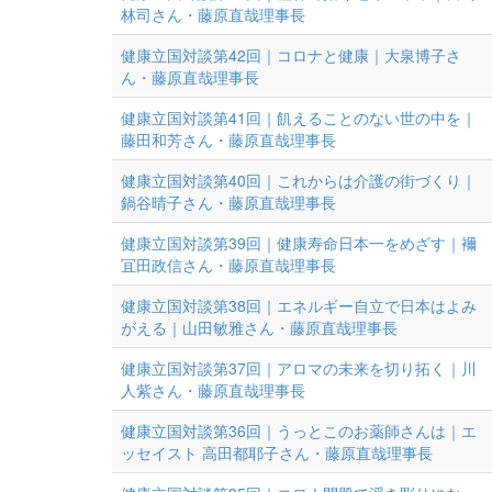
林司さん・藤原直哉理事長
健康立国対談第42回｜コロナと健康｜大泉博子さ
ん・藤原直哉理事長
健康立国対談第41回｜飢えることのない世の中を｜
藤田和芳さん・藤原直哉理事長
健康立国対談第40回｜これからは介護の街づくり｜
鍋谷晴子さん・藤原直哉理事長
健康立国対談第39回｜健康寿命日本一をめざす｜襧
冝田政信さん・藤原直哉理事長
健康立国対談第38回｜エネルギー自立で日本はよみ
がえる｜山田敏雅さん・藤原直哉理事長
健康立国対談第37回｜アロマの未来を切り拓く｜川
人紫さん・藤原直哉理事長
健康立国対談第36回｜うっとこのお薬師さんは｜エ
ッセイスト 高田都耶子さん・藤原直哉理事長