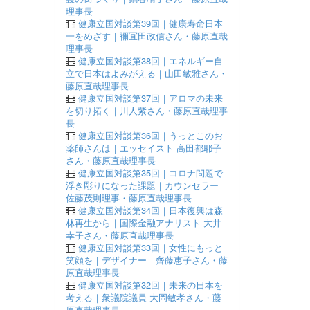
理事長
健康立国対談第39回｜健康寿命日本
一をめざす｜襧冝田政信さん・藤原直哉
理事長
健康立国対談第38回｜エネルギー自
立で日本はよみがえる｜山田敏雅さん・
藤原直哉理事長
健康立国対談第37回｜アロマの未来
を切り拓く｜川人紫さん・藤原直哉理事
長
健康立国対談第36回｜うっとこのお
薬師さんは｜エッセイスト 高田都耶子
さん・藤原直哉理事長
健康立国対談第35回｜コロナ問題で
浮き彫りになった課題｜カウンセラー
佐藤茂則理事・藤原直哉理事長
健康立国対談第34回｜日本復興は森
林再生から｜国際金融アナリスト 大井
幸子さん・藤原直哉理事長
健康立国対談第33回｜女性にもっと
笑顔を｜デザイナー 齊藤恵子さん・藤
原直哉理事長
健康立国対談第32回｜未来の日本を
考える｜衆議院議員 大岡敏孝さん・藤
原直哉理事長