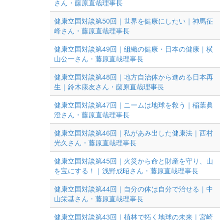
さん・藤原直哉理事長
健康立国対談第50回｜世界を健康にしたい｜神馬征
峰さん・藤原直哉理事長
健康立国対談第49回｜組織の健康・日本の健康｜横
山公一さん・藤原直哉理事長
健康立国対談第48回｜地方自治体から進める日本再
生｜鈴木康友さん・藤原直哉理事長
健康立国対談第47回｜ニームは地球を救う｜稲葉眞
澄さん・藤原直哉理事長
健康立国対談第46回｜私があみ出した健康法｜西村
光久さん・藤原直哉理事長
健康立国対談第45回｜火災から命と財産を守り、山
を宝にする！｜浅野成昭さん・藤原直哉理事長
健康立国対談第44回｜自分の体は自分で治せる｜中
山栄基さん・藤原直哉理事長
健康立国対談第43回｜植林で拓く地球の未来｜宮崎