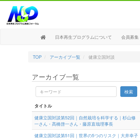
日本再生プログラムについて
会員募集
TOP
アーカイブ一覧
健康立国対談
アーカイブ一覧
キ
検索
ー
ワ
タイトル
ー
ド
健康立国対談第52回｜自然栽培を科学する｜杉山修
一さん・髙橋啓一さん・藤原直哉理事長
健康立国対談第51回｜世界の5つのリスク｜大井幸子