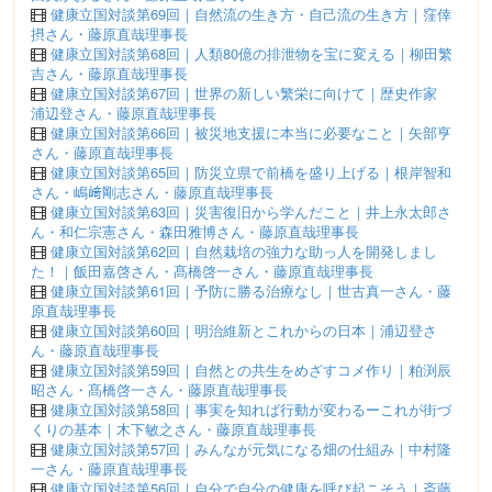
健康立国対談第69回｜自然流の生き方・自己流の生き方｜窪倖
摂さん・藤原直哉理事長
健康立国対談第68回｜人類80億の排泄物を宝に変える｜柳田繁
吉さん・藤原直哉理事長
健康立国対談第67回｜世界の新しい繁栄に向けて｜歴史作家
浦辺登さん・藤原直哉理事長
健康立国対談第66回｜被災地支援に本当に必要なこと｜矢部亨
さん・藤原直哉理事長
健康立国対談第65回｜防災立県で前橋を盛り上げる｜根岸智和
さん・嶋﨑剛志さん・藤原直哉理事長
健康立国対談第63回｜災害復旧から学んだこと｜井上永太郎さ
ん・和仁宗憲さん・森田雅博さん・藤原直哉理事長
健康立国対談第62回｜自然栽培の強力な助っ人を開発しまし
た！｜飯田嘉啓さん・髙橋啓一さん・藤原直哉理事長
健康立国対談第61回｜予防に勝る治療なし｜世古真一さん・藤
原直哉理事長
健康立国対談第60回｜明治維新とこれからの日本｜浦辺登さ
ん・藤原直哉理事長
健康立国対談第59回｜自然との共生をめざすコメ作り｜粕渕辰
昭さん・髙橋啓一さん・藤原直哉理事長
健康立国対談第58回｜事実を知れば行動が変わるーこれが街づ
くりの基本｜木下敏之さん・藤原直哉理事長
健康立国対談第57回｜みんなが元気になる畑の仕組み｜中村隆
一さん・藤原直哉理事長
健康立国対談第56回｜自分で自分の健康を呼び起こそう｜斎藤