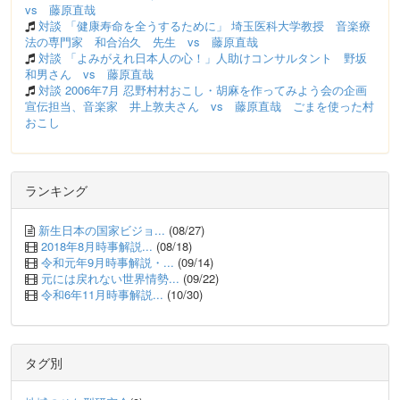
vs 藤原直哉
対談 「健康寿命を全うするために」 埼玉医科大学教授 音楽療
法の専門家 和合治久 先生 vs 藤原直哉
対談 「よみがえれ日本人の心！」人助けコンサルタント 野坂
和男さん vs 藤原直哉
対談 2006年7月 忍野村村おこし・胡麻を作ってみよう会の企画
宣伝担当、音楽家 井上敦夫さん vs 藤原直哉 ごまを使った村
おこし
ランキング
新生日本の国家ビジョ...
(08/27)
2018年8月時事解説...
(08/18)
令和元年9月時事解説・...
(09/14)
元には戻れない世界情勢...
(09/22)
令和6年11月時事解説...
(10/30)
タグ別