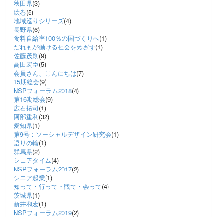
秋田県
(3)
絵巻
(5)
地域巡りシリーズ
(4)
長野県
(6)
食料自給率100％の国づくりへ
(1)
だれもが働ける社会をめざす
(1)
佐藤茂則
(9)
高田宏臣
(5)
会員さん、こんにちは
(7)
15期総会
(9)
NSPフォーラム2018
(4)
第16期総会
(9)
広石拓司
(1)
阿部重利
(32)
愛知県
(1)
第9号：ソーシャルデザイン研究会
(1)
語りの輪
(1)
群馬県
(2)
シェアタイム
(4)
NSPフォーラム2017
(2)
シニア起業
(1)
知って・行って・観て・会って
(4)
茨城県
(1)
新井和宏
(1)
NSPフォーラム2019
(2)