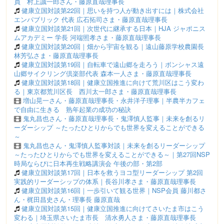
員 村上誠一郎さん・藤原直哉理事長
健康立国対談第22回｜思いを持つ人が動き出すには｜株式会社
エンパブリック 代表 広石拓司さま・藤原直哉理事長
健康立国対談第21回｜次世代に継承する日本｜HJA ジャポニス
ムアカデミー 学長 河端照孝さま・藤原直哉理事長
健康立国対談第20回｜畑から宇宙を観る｜遠山藤原学校農園長
林芳弘さま・藤原直哉理事長
健康立国対談第19回｜自転車で遠山郷を走ろう｜ボンシャス遠
山郷サイクリング倶楽部代表 森本一人さま・藤原直哉理事長
健康立国対談第18回｜健康立国推進に向けて荒川区はこう変わ
る｜東京都荒川区長 西川太一郎さま・藤原直哉理事長
増山晃一さん・藤原直哉理事長・永井洋子理事｜半農半カフェ
で自由に生きる 熟年起業の成功の秘訣
鬼丸昌也さん・藤原直哉理事長・鬼澤慎人監事｜未来を創るリ
ーダーシップ ～たったひとりからでも世界を変えることができる
～
鬼丸昌也さん・鬼澤慎人監事対談｜未来を創るリーダーシップ
～たったひとりからでも世界を変えることができる～｜第27回NSP
時局ならびに日本再生戦略講演会 午後の部・第2部
健康立国対談第17回｜日本を救うヨコ型リーダーシップ 第2回
実践的リーダーシップの体系｜長谷川孝さま・藤原直哉理事長
健康立国対談第16回｜一歩引いて観る世界｜NSP会員 藤川都さ
ん・梶田昌史さん・理事長 藤原直哉
健康立国対談第15回｜健康立国推進に向けてさいたま市はこう
変わる｜埼玉県さいたま市長 清水勇人さま・藤原直哉理事長