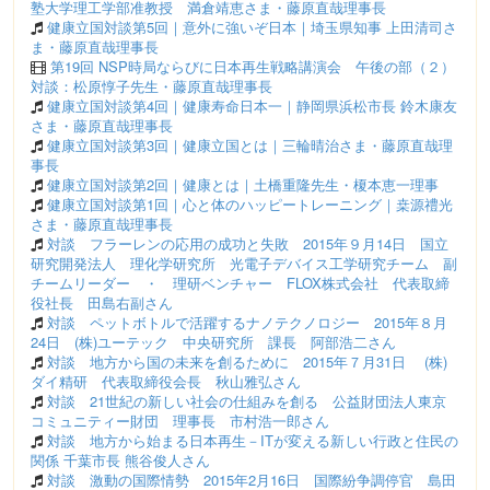
塾大学理工学部准教授 満倉靖恵さま・藤原直哉理事長
健康立国対談第5回｜意外に強いぞ日本｜埼玉県知事 上田清司さ
ま・藤原直哉理事長
第19回 NSP時局ならびに日本再生戦略講演会 午後の部（２）
対談：松原惇子先生・藤原直哉理事長
健康立国対談第4回｜健康寿命日本一｜静岡県浜松市長 鈴木康友
さま・藤原直哉理事長
健康立国対談第3回｜健康立国とは｜三輪晴治さま・藤原直哉理
事長
健康立国対談第2回｜健康とは｜土橋重隆先生・榎本恵一理事
健康立国対談第1回｜心と体のハッピートレーニング｜桒源禮光
さま・藤原直哉理事長
対談 フラーレンの応用の成功と失敗 2015年９月14日 国立
研究開発法人 理化学研究所 光電子デバイス工学研究チーム 副
チームリーダー ・ 理研ベンチャー FLOX株式会社 代表取締
役社長 田島右副さん
対談 ペットボトルで活躍するナノテクノロジー 2015年８月
24日 (株)ユーテック 中央研究所 課長 阿部浩二さん
対談 地方から国の未来を創るために 2015年７月31日 (株)
ダイ精研 代表取締役会長 秋山雅弘さん
対談 21世紀の新しい社会の仕組みを創る 公益財団法人東京
コミュニティー財団 理事長 市村浩一郎さん
対談 地方から始まる日本再生－ITが変える新しい行政と住民の
関係 千葉市長 熊谷俊人さん
対談 激動の国際情勢 2015年2月16日 国際紛争調停官 島田