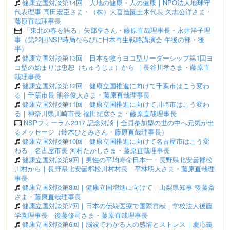
健康立国対談第14回｜大地の健康・人の健康｜NPO法人地球守
代表理事 高田宏臣さま・（株）大喜造園土木代表 久志公洋さま・
藤原直哉理事長
「東北の春を語る」矢部亨さん・藤原直哉理事長・永井洋子理
事（第22回NSP時局ならびに日本再生戦略講演会 午後の部・後
半）
健康立国対談第13回｜日本を救うヨコ型リーダーシップ第1回ヨ
コ型の始まりは忠恕（ちゅうじょ）から ｜長谷川孝さま・藤原直
哉理事長
健康立国対談第12回｜健康立国推進に向けて千葉市はこう変わ
る｜千葉市長 熊谷俊人さま・藤原直哉理事長
健康立国対談第11回｜健康立国推進に向けて川崎市はこう変わ
る｜神奈川県川崎市長 福田紀彦さま・藤原直哉理事長
NSPフォーラム2017 記念対談｜全員参加型の世の中へ元気が出
るメッセージ（鈴木ひとみさん・藤原直哉理事長）
健康立国対談第10回｜健康立国推進に向けて名古屋市はこう変
わる｜名古屋市長 河村たかしさま・藤原直哉理事長
健康立国対談第9回｜男性の平均寿命日本一・長野県北安曇郡松
川村から｜長野県北安曇郡松川村村長 平林明人さま・藤原直哉理
事長
健康立国対談第8回｜健康立国増進に向けて｜山梨県知事 後藤斎
さま・藤原直哉理事長
健康立国対談第7回｜日本の伝統医療で国際貢献｜学校法人後藤
学園理事長 後藤修司さま・藤原直哉理事長
健康立国対談第6回｜脳波でわかる人の感情とストレス｜慶応義