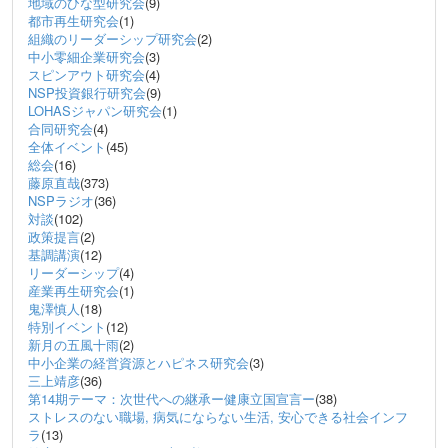
地域のひな型研究会
(9)
都市再生研究会
(1)
組織のリーダーシップ研究会
(2)
中小零細企業研究会
(3)
スピンアウト研究会
(4)
NSP投資銀行研究会
(9)
LOHASジャパン研究会
(1)
合同研究会
(4)
全体イベント
(45)
総会
(16)
藤原直哉
(373)
NSPラジオ
(36)
対談
(102)
政策提言
(2)
基調講演
(12)
リーダーシップ
(4)
産業再生研究会
(1)
鬼澤慎人
(18)
特別イベント
(12)
新月の五風十雨
(2)
中小企業の経営資源とハピネス研究会
(3)
三上靖彦
(36)
第14期テーマ：次世代への継承ー健康立国宣言ー
(38)
ストレスのない職場, 病気にならない生活, 安心できる社会インフ
ラ
(13)