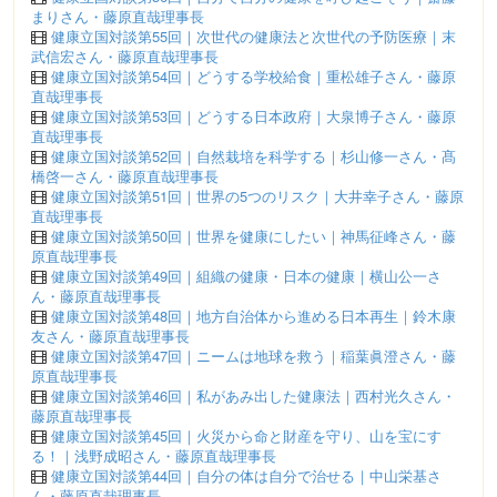
まりさん・藤原直哉理事長
健康立国対談第55回｜次世代の健康法と次世代の予防医療｜末
武信宏さん・藤原直哉理事長
健康立国対談第54回｜どうする学校給食｜重松雄子さん・藤原
直哉理事長
健康立国対談第53回｜どうする日本政府｜大泉博子さん・藤原
直哉理事長
健康立国対談第52回｜自然栽培を科学する｜杉山修一さん・髙
橋啓一さん・藤原直哉理事長
健康立国対談第51回｜世界の5つのリスク｜大井幸子さん・藤原
直哉理事長
健康立国対談第50回｜世界を健康にしたい｜神馬征峰さん・藤
原直哉理事長
健康立国対談第49回｜組織の健康・日本の健康｜横山公一さ
ん・藤原直哉理事長
健康立国対談第48回｜地方自治体から進める日本再生｜鈴木康
友さん・藤原直哉理事長
健康立国対談第47回｜ニームは地球を救う｜稲葉眞澄さん・藤
原直哉理事長
健康立国対談第46回｜私があみ出した健康法｜西村光久さん・
藤原直哉理事長
健康立国対談第45回｜火災から命と財産を守り、山を宝にす
る！｜浅野成昭さん・藤原直哉理事長
健康立国対談第44回｜自分の体は自分で治せる｜中山栄基さ
ん・藤原直哉理事長