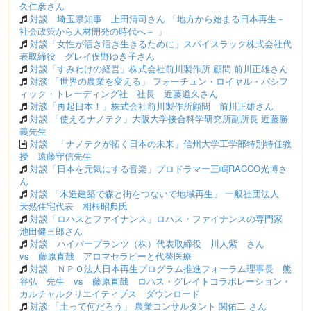
久仁彦さん
対談 埼玉県知事 上田清司さん 「地方から始まる日本再生－
社会政策から人材開発の時代へ－ 」
対談「女性が活き活き生きるために」スパイスラック株式会社代
表取締役 グレイ俣野ゆき子さん
対談「すみわけの経営」株式会社前川製作所 顧問 前川正雄さん
対談 「世界の農業を変える」 フォーチュン・ロイヤル・パシフ
ィック・トレーディング社 社長 近藤道久さん
対談「再起日本！」株式会社前川製作所顧問 前川正雄さん
対談 「使えるナノテク」大阪大学接合科学研究所副所長 近藤勝
義先生
対談 「ナノテクが拓く日本の未来」信州大学工学部特別特任教
授 遠藤守信先生
対談「日本を元気にする音楽」プロドラマー三嶋RACCO光博さ
ん
対談 「木造建築で森と街をつないで地域再生」 一般社団法人
天然住宅代表 相根昭典氏
対談「ロハスとファイナンス」ロハス・ファイナンスの専門家
池田健三郎さん
対談 ハイパープランツ（株）代表取締役 川人紫 さん
vs 藤原直哉 アロマセラピーと代替医療
対談 ＮＰＯ法人日本再生プログラム推進フォーラム理事長 熊
谷弘 先生 vs 藤原直哉 ロハス・グレイトコラボレーション・
カルチャルクリエイティブス ダウンロード
対談 「土って何だろう」 農業コンサルタント 関佑二 さん