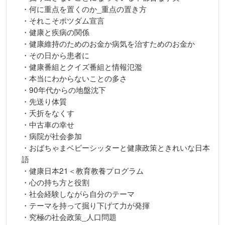
・何に重点を置くのか_重点の置き方
・それこそポツダム宣言
・健康と疾病の関係
・健康維持のためのお金か病気を治すためのお金か
・その日から患者に
・健康番組とクイズ番組と情報氾濫
・本当にわからないことの多さ
・90年代からの地盤沈下
・先送り体質
・夭折をなくす
・中古車の幸せ
・病院が社会参加
・おばちゃまベビーシッターと健康政策ときれいな日本
語
・健康日本21＜教育教養プログラム
・心の持ち方と役割
・社会経験しながら自分のテーマ
・テーマを持って掘り下げて力が発揮
・究極の社会政策_人口問題