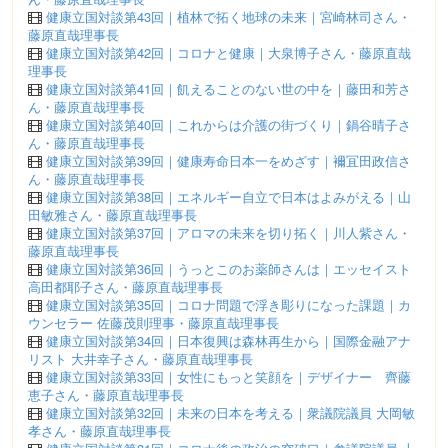
健康立国対談第43回｜植林で拓く地球の未来｜宮崎林司さん・
藤原直哉理事長
健康立国対談第42回｜コロナと健康｜大泉博子さん・藤原直哉
理事長
健康立国対談第41回｜飢えることのない世の中を｜藤田和芳さ
ん・藤原直哉理事長
健康立国対談第40回｜これからは介護の街づくり｜鍋谷晴子さ
ん・藤原直哉理事長
健康立国対談第39回｜健康寿命日本一をめざす｜襧冝田政信さ
ん・藤原直哉理事長
健康立国対談第38回｜エネルギー自立で日本はよみがえる｜山
田敏雅さん・藤原直哉理事長
健康立国対談第37回｜アロマの未来を切り拓く｜川人紫さん・
藤原直哉理事長
健康立国対談第36回｜うっとこのお薬師さんは｜エッセイスト
高田都耶子さん・藤原直哉理事長
健康立国対談第35回｜コロナ問題で浮き彫りになった課題｜カ
ウンセラー 佐藤茂則理事・藤原直哉理事長
健康立国対談第34回｜日本復興は森林再生から｜国際金融アナ
リスト 大井幸子さん・藤原直哉理事長
健康立国対談第33回｜女性にもっと笑顔を｜デザイナー 齊藤
恵子さん・藤原直哉理事長
健康立国対談第32回｜未来の日本を考える｜衆議院議員 大岡敏
孝さん・藤原直哉理事長