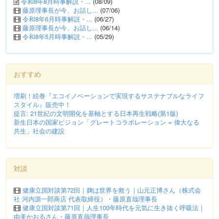
令和8年8月時事解説・...
(08/09)
藤原理事長が今、お話し...
(07/06)
令和8年6月時事解説・...
(06/27)
藤原理事長が今、お話し...
(06/14)
令和8年5月時事解説・...
(05/29)
おすすめ
増刷！絵巻『エコイノベーションで実現するサステナブルなライフ
スタイル』販売中！
提言: 21世紀の文明開化を基軸とする日本再生戦略(第1版)
新生日本の国家ビジョン「グレートコラボレーション = 偉大なる
共生」社会の建設
対談
健康立国対談第72回｜麹は世界を救う｜山元正博さん（株式会
社 河内源一郎商店 代表取締役）・藤原直哉理事長
健康立国対談第71回｜人生100年時代を元気に生き抜く呼吸法｜
由美かおるさん・藤原直哉理事長