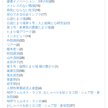
健康イノベーション、3本の柱
(20)
ストレスのない職場
(15)
病気にならない生活
(16)
安心できる社会インフラ
(17)
公認たまり場
(25)
公認たまり場第１号：人と組織と心研究会
(1)
第２号：多摩黒川農園たまり場
(3)
たまり場アワード
(3)
インタビュー
(14)
外部講師
(22)
ツアー
(2)
榎本恵一
(2)
特別講演
(2)
山中茂樹
(28)
永井洋子
(7)
第５号：福岡たまり場 横の繋がり
(1)
健康立国
(58)
鬼丸昌也
(3)
青森県
(1)
岩手県
(1)
人間性尊重経済人連盟
(4)
NSPウェルネス・ラジオ, おしゃべりを紡ぐヨコ型・シェア型・参
加型
(32)
NSPウェルネス・ラジオ
(40)
おしゃべりを紡ぐヨコ型・シェア型・参加型
(37)