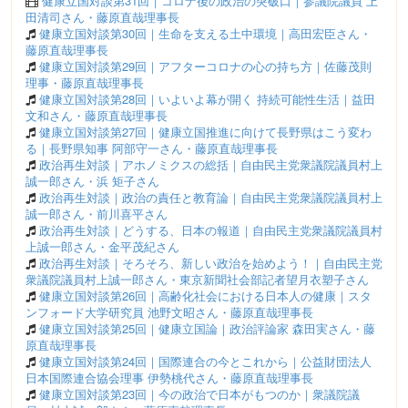
健康立国対談第31回｜コロナ後の政治の突破口｜参議院議員 上
田清司さん・藤原直哉理事長
健康立国対談第30回｜生命を支える土中環境｜高田宏臣さん・
藤原直哉理事長
健康立国対談第29回｜アフターコロナの心の持ち方｜佐藤茂則
理事・藤原直哉理事長
健康立国対談第28回｜いよいよ幕が開く 持続可能性生活｜益田
文和さん・藤原直哉理事長
健康立国対談第27回｜健康立国推進に向けて長野県はこう変わ
る｜長野県知事 阿部守一さん・藤原直哉理事長
政治再生対談｜アホノミクスの総括｜自由民主党衆議院議員村上
誠一郎さん・浜 矩子さん
政治再生対談｜政治の責任と教育論｜自由民主党衆議院議員村上
誠一郎さん・前川喜平さん
政治再生対談｜どうする、日本の報道｜自由民主党衆議院議員村
上誠一郎さん・金平茂紀さん
政治再生対談｜そろそろ、新しい政治を始めよう！｜自由民主党
衆議院議員村上誠一郎さん・東京新聞社会部記者望月衣塑子さん
健康立国対談第26回｜高齢化社会における日本人の健康｜スタ
ンフォード大学研究員 池野文昭さん・藤原直哉理事長
健康立国対談第25回｜健康立国論｜政治評論家 森田実さん・藤
原直哉理事長
健康立国対談第24回｜国際連合の今とこれから｜公益財団法人
日本国際連合協会理事 伊勢桃代さん・藤原直哉理事長
健康立国対談第23回｜今の政治で日本がもつのか｜衆議院議