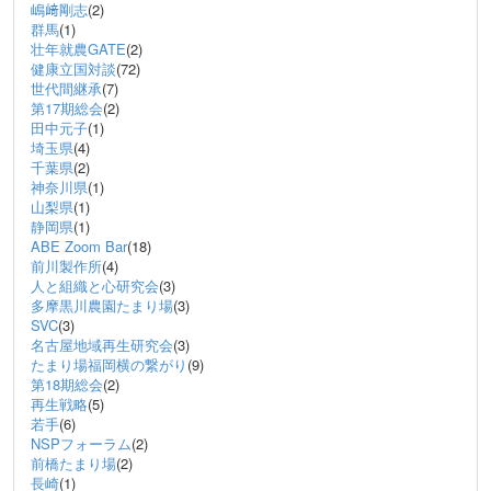
嶋﨑剛志
(2)
群馬
(1)
壮年就農GATE
(2)
健康立国対談
(72)
世代間継承
(7)
第17期総会
(2)
田中元子
(1)
埼玉県
(4)
千葉県
(2)
神奈川県
(1)
山梨県
(1)
静岡県
(1)
ABE Zoom Bar
(18)
前川製作所
(4)
人と組織と心研究会
(3)
多摩黒川農園たまり場
(3)
SVC
(3)
名古屋地域再生研究会
(3)
たまり場福岡横の繋がり
(9)
第18期総会
(2)
再生戦略
(5)
若手
(6)
NSPフォーラム
(2)
前橋たまり場
(2)
長崎
(1)