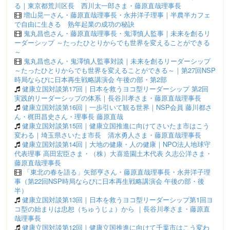
る｜東京都荒川区長 西川太一郎さま・藤原直哉理事長
増山晃一さん・藤原直哉理事長・永井洋子理事｜半農半カフェ
で自由に生きる 熟年起業の成功の秘訣
鬼丸昌也さん・藤原直哉理事長・鬼澤慎人監事｜未来を創るリ
ーダーシップ ～たったひとりからでも世界を変えることができる
～
鬼丸昌也さん・鬼澤慎人監事対談｜未来を創るリーダーシップ
～たったひとりからでも世界を変えることができる～｜第27回NSP
時局ならびに日本再生戦略講演会 午後の部・第2部
健康立国対談第17回｜日本を救うヨコ型リーダーシップ 第2回
実践的リーダーシップの体系｜長谷川孝さま・藤原直哉理事長
健康立国対談第16回｜一歩引いて観る世界｜NSP会員 藤川都さ
ん・梶田昌史さん・理事長 藤原直哉
健康立国対談第15回｜健康立国推進に向けてさいたま市はこう
変わる｜埼玉県さいたま市長 清水勇人さま・藤原直哉理事長
健康立国対談第14回｜大地の健康・人の健康｜NPO法人地球守
代表理事 高田宏臣さま・（株）大喜造園土木代表 久志公洋さま・
藤原直哉理事長
「東北の春を語る」矢部亨さん・藤原直哉理事長・永井洋子理
事（第22回NSP時局ならびに日本再生戦略講演会 午後の部・後
半）
健康立国対談第13回｜日本を救うヨコ型リーダーシップ第1回ヨ
コ型の始まりは忠恕（ちゅうじょ）から ｜長谷川孝さま・藤原直
哉理事長
健康立国対談第12回｜健康立国推進に向けて千葉市はこう変わ