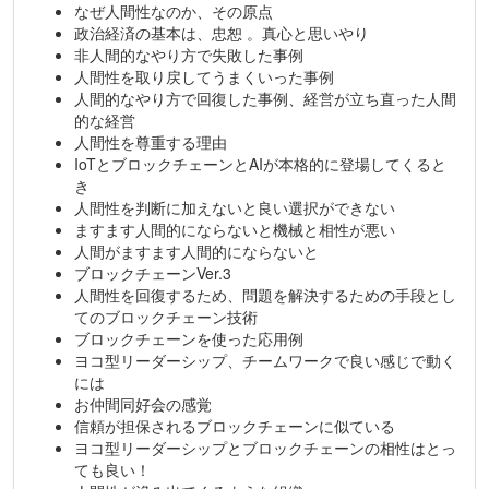
なぜ人間性なのか、その原点
政治経済の基本は、忠恕 。真心と思いやり
非人間的なやり方で失敗した事例
人間性を取り戻してうまくいった事例
人間的なやり方で回復した事例、経営が立ち直った人間
的な経営
人間性を尊重する理由
IoTとブロックチェーンとAIが本格的に登場してくると
き
人間性を判断に加えないと良い選択ができない
ますます人間的にならないと機械と相性が悪い
人間がますます人間的にならないと
ブロックチェーンVer.3
人間性を回復するため、問題を解決するための手段とし
てのブロックチェーン技術
ブロックチェーンを使った応用例
ヨコ型リーダーシップ、チームワークで良い感じで動く
には
お仲間同好会の感覚
信頼が担保されるブロックチェーンに似ている
ヨコ型リーダーシップとブロックチェーンの相性はとっ
ても良い！