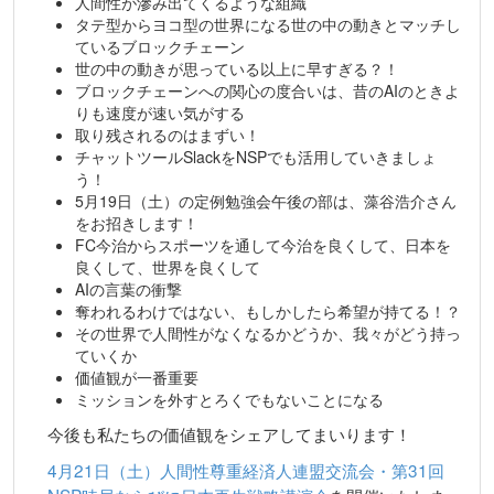
人間性が滲み出てくるような組織
タテ型からヨコ型の世界になる世の中の動きとマッチし
ているブロックチェーン
世の中の動きが思っている以上に早すぎる？！
ブロックチェーンへの関心の度合いは、昔のAIのときよ
りも速度が速い気がする
取り残されるのはまずい！
チャットツールSlackをNSPでも活用していきましょ
う！
5月19日（土）の定例勉強会午後の部は、藻谷浩介さん
をお招きします！
FC今治からスポーツを通して今治を良くして、日本を
良くして、世界を良くして
AIの言葉の衝撃
奪われるわけではない、もしかしたら希望が持てる！？
その世界で人間性がなくなるかどうか、我々がどう持っ
ていくか
価値観が一番重要
ミッションを外すとろくでもないことになる
今後も私たちの価値観をシェアしてまいります！
4月21日（土）人間性尊重経済人連盟交流会・第31回