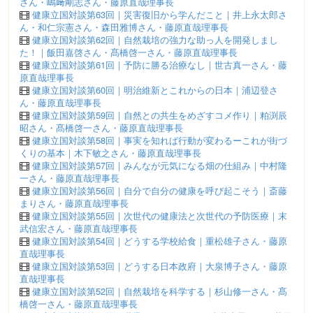
さん・嶋﨑剛志さん・藤原直哉理事長
健康立国対談第63回｜災害復旧から学んだこと｜井上永太郎さ
ん・和仁宗憲さん・森田雅博さん・藤原直哉理事長
健康立国対談第62回｜自然栽培の強力な助っ人を開発しまし
た！｜飯田嘉啓さん・髙橋啓一さん・藤原直哉理事長
健康立国対談第61回｜予防に勝る治療なし｜世古真一さん・藤
原直哉理事長
健康立国対談第60回｜明治維新とこれからの日本｜浦辺登さ
ん・藤原直哉理事長
健康立国対談第59回｜自然との共生をめざすコメ作り｜粕渕辰
昭さん・髙橋啓一さん・藤原直哉理事長
健康立国対談第58回｜事実を知れば行動が変わるーこれが街づ
くりの基本｜木下敏之さん・藤原直哉理事長
健康立国対談第57回｜みんなが元気になる畑の仕組み｜中村隆
一さん・藤原直哉理事長
健康立国対談第56回｜自分で自分の健康を呼び起こそう｜斎藤
まりさん・藤原直哉理事長
健康立国対談第55回｜次世代の健康法と次世代の予防医療｜末
武信宏さん・藤原直哉理事長
健康立国対談第54回｜どうする学校給食｜重松雄子さん・藤原
直哉理事長
健康立国対談第53回｜どうする日本政府｜大泉博子さん・藤原
直哉理事長
健康立国対談第52回｜自然栽培を科学する｜杉山修一さん・髙
橋啓一さん・藤原直哉理事長