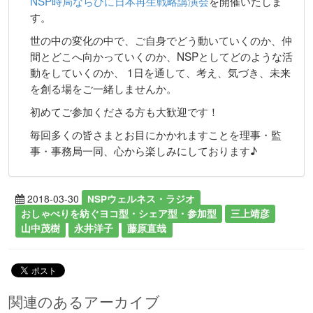
NSP時局ならびに日本再生戦略講演会
を開催いたしま
す。
世の中の変化の中で、ご自身でどう動いていくのか、仲
間とどこへ向かっていくのか、NSPとしてどのような活
動をしていくのか、 1日を通して、考え、気づき、未来
を創る場をご一緒しませんか。
初めてご参加くださる方も大歓迎です！
毎回多くの皆さまとお目にかかれますことを理事・監
事・事務局一同、心から楽しみにしております♪
2018-03-30
NSPウェルネス・ラジオ
おしゃべりを紡ぐヨコ型・シェア型・参加型
三上靖彦
山中茂樹
永井洋子
藤原直哉
関連のあるアーカイブ