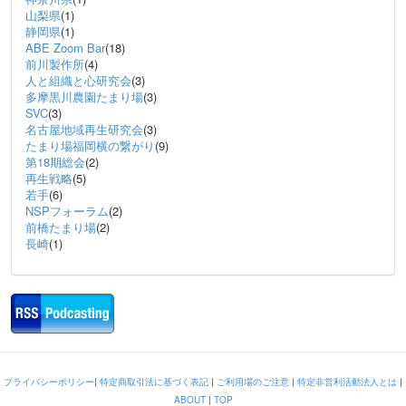
山梨県
(1)
静岡県
(1)
ABE Zoom Bar
(18)
前川製作所
(4)
人と組織と心研究会
(3)
多摩黒川農園たまり場
(3)
SVC
(3)
名古屋地域再生研究会
(3)
たまり場福岡横の繋がり
(9)
第18期総会
(2)
再生戦略
(5)
若手
(6)
NSPフォーラム
(2)
前橋たまり場
(2)
長崎
(1)
プライバシーポリシー
|
特定商取引法に基づく表記
|
ご利用場のご注意
|
特定非営利活動法人とは
|
ABOUT
|
TOP