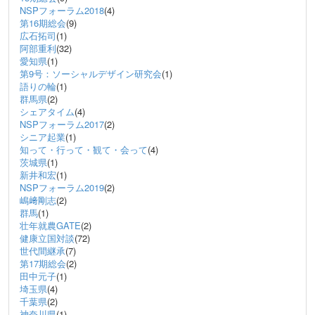
NSPフォーラム2018
(4)
第16期総会
(9)
広石拓司
(1)
阿部重利
(32)
愛知県
(1)
第9号：ソーシャルデザイン研究会
(1)
語りの輪
(1)
群馬県
(2)
シェアタイム
(4)
NSPフォーラム2017
(2)
シニア起業
(1)
知って・行って・観て・会って
(4)
茨城県
(1)
新井和宏
(1)
NSPフォーラム2019
(2)
嶋﨑剛志
(2)
群馬
(1)
壮年就農GATE
(2)
健康立国対談
(72)
世代間継承
(7)
第17期総会
(2)
田中元子
(1)
埼玉県
(4)
千葉県
(2)
神奈川県
(1)