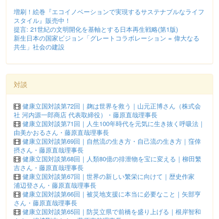
増刷！絵巻『エコイノベーションで実現するサステナブルなライフ
スタイル』販売中！
提言: 21世紀の文明開化を基軸とする日本再生戦略(第1版)
新生日本の国家ビジョン「グレートコラボレーション = 偉大なる
共生」社会の建設
対談
健康立国対談第72回｜麹は世界を救う｜山元正博さん（株式会
社 河内源一郎商店 代表取締役）・藤原直哉理事長
健康立国対談第71回｜人生100年時代を元気に生き抜く呼吸法｜
由美かおるさん・藤原直哉理事長
健康立国対談第69回｜自然流の生き方・自己流の生き方｜窪倖
摂さん・藤原直哉理事長
健康立国対談第68回｜人類80億の排泄物を宝に変える｜柳田繁
吉さん・藤原直哉理事長
健康立国対談第67回｜世界の新しい繁栄に向けて｜歴史作家
浦辺登さん・藤原直哉理事長
健康立国対談第66回｜被災地支援に本当に必要なこと｜矢部亨
さん・藤原直哉理事長
健康立国対談第65回｜防災立県で前橋を盛り上げる｜根岸智和