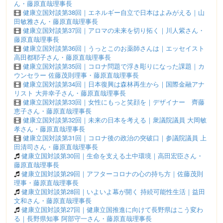
ん・藤原直哉理事長
健康立国対談第38回｜エネルギー自立で日本はよみがえる｜山
田敏雅さん・藤原直哉理事長
健康立国対談第37回｜アロマの未来を切り拓く｜川人紫さん・
藤原直哉理事長
健康立国対談第36回｜うっとこのお薬師さんは｜エッセイスト
高田都耶子さん・藤原直哉理事長
健康立国対談第35回｜コロナ問題で浮き彫りになった課題｜カ
ウンセラー 佐藤茂則理事・藤原直哉理事長
健康立国対談第34回｜日本復興は森林再生から｜国際金融アナ
リスト 大井幸子さん・藤原直哉理事長
健康立国対談第33回｜女性にもっと笑顔を｜デザイナー 齊藤
恵子さん・藤原直哉理事長
健康立国対談第32回｜未来の日本を考える｜衆議院議員 大岡敏
孝さん・藤原直哉理事長
健康立国対談第31回｜コロナ後の政治の突破口｜参議院議員 上
田清司さん・藤原直哉理事長
健康立国対談第30回｜生命を支える土中環境｜高田宏臣さん・
藤原直哉理事長
健康立国対談第29回｜アフターコロナの心の持ち方｜佐藤茂則
理事・藤原直哉理事長
健康立国対談第28回｜いよいよ幕が開く 持続可能性生活｜益田
文和さん・藤原直哉理事長
健康立国対談第27回｜健康立国推進に向けて長野県はこう変わ
る｜長野県知事 阿部守一さん・藤原直哉理事長