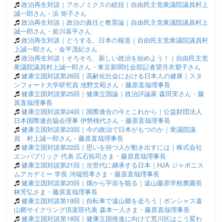
政治再生対談｜アホノミクスの総括｜自由民主党衆議院議員村上
誠一郎さん・浜 矩子さん
政治再生対談｜政治の責任と教育論｜自由民主党衆議院議員村上
誠一郎さん・前川喜平さん
政治再生対談｜どうする、日本の報道｜自由民主党衆議院議員村
上誠一郎さん・金平茂紀さん
政治再生対談｜そろそろ、新しい政治を始めよう！｜自由民主党
衆議院議員村上誠一郎さん・東京新聞社会部記者望月衣塑子さん
健康立国対談第26回｜高齢化社会における日本人の健康｜スタ
ンフォード大学研究員 池野文昭さん・藤原直哉理事長
健康立国対談第25回｜健康立国論｜政治評論家 森田実さん・藤
原直哉理事長
健康立国対談第24回｜国際連合の今とこれから｜公益財団法人
日本国際連合協会理事 伊勢桃代さん・藤原直哉理事長
健康立国対談第23回｜今の政治で日本がもつのか｜衆議院議
員 村上誠一郎さん・藤原直哉理事長
健康立国対談第22回｜思いを持つ人が動き出すには｜株式会社
エンパブリック 代表 広石拓司さま・藤原直哉理事長
健康立国対談第21回｜次世代に継承する日本｜HJA ジャポニス
ムアカデミー 学長 河端照孝さま・藤原直哉理事長
健康立国対談第20回｜畑から宇宙を観る｜遠山藤原学校農園長
林芳弘さま・藤原直哉理事長
健康立国対談第19回｜自転車で遠山郷を走ろう｜ボンシャス遠
山郷サイクリング倶楽部代表 森本一人さま・藤原直哉理事長
健康立国対談第18回｜健康立国推進に向けて荒川区はこう変わ