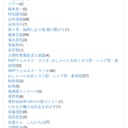
ツアー
(2)
榎本恵一
(2)
特別講演
(2)
山中茂樹
(28)
永井洋子
(7)
第５号：福岡たまり場 横の繋がり
(1)
健康立国
(58)
鬼丸昌也
(3)
青森県
(1)
岩手県
(1)
人間性尊重経済人連盟
(4)
NSPウェルネス・ラジオ, おしゃべりを紡ぐヨコ型・シェア型・参
加型
(32)
NSPウェルネス・ラジオ
(40)
おしゃべりを紡ぐヨコ型・シェア型・参加型
(37)
秋田県
(3)
絵巻
(5)
地域巡りシリーズ
(4)
長野県
(6)
食料自給率100％の国づくりへ
(1)
だれもが働ける社会をめざす
(1)
佐藤茂則
(9)
高田宏臣
(5)
会員さん、こんにちは
(7)
15期総会
(9)