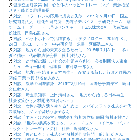
健康立国対談第1回｜心と体のハッピートレーニング｜桒源禮光
さま・藤原直哉理事長
対談 フラーレンの応用の成功と失敗 2015年９月14日 国立
研究開発法人 理化学研究所 光電子デバイス工学研究チーム 副
チームリーダー ・ 理研ベンチャー FLOX株式会社 代表取締
役社長 田島右副さん
対談 ペットボトルで活躍するナノテクノロジー 2015年８月
24日 (株)ユーテック 中央研究所 課長 阿部浩二さん
対談 地方から国の未来を創るために 2015年７月31日 (株)
ダイ精研 代表取締役会長 秋山雅弘さん
対談 21世紀の新しい社会の仕組みを創る 公益財団法人東京
コミュニティー財団 理事長 市村浩一郎さん
対談 地方から始まる日本再生－ITが変える新しい行政と住民の
関係 千葉市長 熊谷俊人さん
対談 激動の国際情勢 2015年2月16日 国際紛争調停官 島田
久仁彦さん
対談 埼玉県知事 上田清司さん 「地方から始まる日本再生－
社会政策から人材開発の時代へ－ 」
対談「女性が活き活き生きるために」スパイスラック株式会社代
表取締役 グレイ俣野ゆき子さん
対談「すみわけの経営」株式会社前川製作所 顧問 前川正雄さん
対談 「世界の農業を変える」 フォーチュン・ロイヤル・パシフ
ィック・トレーディング社 社長 近藤道久さん
対談「再起日本！」株式会社前川製作所顧問 前川正雄さん
対談 「使えるナノテク」大阪大学接合科学研究所副所長 近藤勝