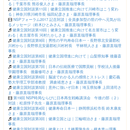
る｜千葉市長 熊谷俊人さま・藤原直哉理事長
健康立国対談第11回｜健康立国推進に向けて川崎市はこう変わ
る｜神奈川県川崎市長 福田紀彦さま・藤原直哉理事長
NSPフォーラム2017 記念対談｜全員参加型の世の中へ元気が出
るメッセージ（鈴木ひとみさん・藤原直哉理事長）
健康立国対談第10回｜健康立国推進に向けて名古屋市はこう変
わる｜名古屋市長 河村たかしさま・藤原直哉理事長
健康立国対談第9回｜男性の平均寿命日本一・長野県北安曇郡松
川村から｜長野県北安曇郡松川村村長 平林明人さま・藤原直哉理
事長
健康立国対談第8回｜健康立国増進に向けて｜山梨県知事 後藤斎
さま・藤原直哉理事長
健康立国対談第7回｜日本の伝統医療で国際貢献｜学校法人後藤
学園理事長 後藤修司さま・藤原直哉理事長
健康立国対談第6回｜脳波でわかる人の感情とストレス｜慶応義
塾大学理工学部准教授 満倉靖恵さま・藤原直哉理事長
健康立国対談第5回｜意外に強いぞ日本｜埼玉県知事 上田清司さ
ま・藤原直哉理事長
第19回 NSP時局ならびに日本再生戦略講演会 午後の部（２）
対談：松原惇子先生・藤原直哉理事長
健康立国対談第4回｜健康寿命日本一｜静岡県浜松市長 鈴木康友
さま・藤原直哉理事長
健康立国対談第3回｜健康立国とは｜三輪晴治さま・藤原直哉理
事長
健康立国対談第2回｜健康とは｜土橋重隆先生・榎本恵一理事