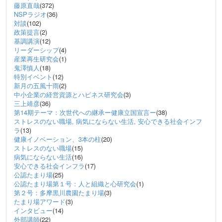
藤原直哉
(372)
NSPラジオ
(36)
対談
(102)
政策提言
(2)
基調講演
(12)
リーダーシップ
(4)
産業再生研究会
(1)
鬼澤慎人
(18)
特別イベント
(12)
新月の五風十雨
(2)
中小企業の経営資源とハピネス研究会
(3)
三上靖彦
(36)
第14期テーマ：次世代への継承ー健康立国宣言ー
(38)
ストレスのない職場, 病気にならない生活, 安心できる社会インフ
ラ
(13)
健康イノベーション、3本の柱
(20)
ストレスのない職場
(15)
病気にならない生活
(16)
安心できる社会インフラ
(17)
公認たまり場
(25)
公認たまり場第１号：人と組織と心研究会
(1)
第２号：多摩黒川農園たまり場
(3)
たまり場アワード
(3)
インタビュー
(14)
外部講師
(22)