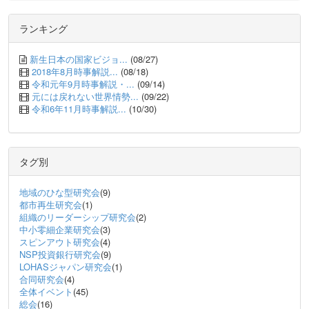
ランキング
新生日本の国家ビジョ...
(08/27)
2018年8月時事解説...
(08/18)
令和元年9月時事解説・...
(09/14)
元には戻れない世界情勢...
(09/22)
令和6年11月時事解説...
(10/30)
タグ別
地域のひな型研究会
(9)
都市再生研究会
(1)
組織のリーダーシップ研究会
(2)
中小零細企業研究会
(3)
スピンアウト研究会
(4)
NSP投資銀行研究会
(9)
LOHASジャパン研究会
(1)
合同研究会
(4)
全体イベント
(45)
総会
(16)