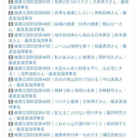
健康立国対談第51回｜世界の5つのリスク｜大井幸子さん・藤原
直哉理事長
健康立国対談第50回｜世界を健康にしたい｜神馬征峰さん・藤
原直哉理事長
健康立国対談第49回｜組織の健康・日本の健康｜横山公一さ
ん・藤原直哉理事長
健康立国対談第48回｜地方自治体から進める日本再生｜鈴木康
友さん・藤原直哉理事長
健康立国対談第47回｜ニームは地球を救う｜稲葉眞澄さん・藤
原直哉理事長
健康立国対談第46回｜私があみ出した健康法｜西村光久さん・
藤原直哉理事長
健康立国対談第45回｜火災から命と財産を守り、山を宝にす
る！｜浅野成昭さん・藤原直哉理事長
健康立国対談第44回｜自分の体は自分で治せる｜中山栄基さ
ん・藤原直哉理事長
健康立国対談第43回｜植林で拓く地球の未来｜宮崎林司さん・
藤原直哉理事長
健康立国対談第42回｜コロナと健康｜大泉博子さん・藤原直哉
理事長
健康立国対談第41回｜飢えることのない世の中を｜藤田和芳さ
ん・藤原直哉理事長
健康立国対談第40回｜これからは介護の街づくり｜鍋谷晴子さ
ん・藤原直哉理事長
健康立国対談第39回｜健康寿命日本一をめざす｜襧冝田政信さ