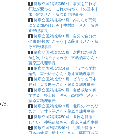
健康立国対談第58回｜事実を知れば
行動が変わるーこれが街づくりの基本｜
木下敏之さん・藤原直哉理事長
健康立国対談第57回｜みんなが元気
になる畑の仕組み｜中村隆一さん・藤原
直哉理事長
健康立国対談第56回｜自分で自分の
健康を呼び起こそう｜斎藤まりさん・藤
原直哉理事長
健康立国対談第55回｜次世代の健康
法と次世代の予防医療｜末武信宏さん・
藤原直哉理事長
健康立国対談第54回｜どうする学校
給食｜重松雄子さん・藤原直哉理事長
健康立国対談第53回｜どうする日本
政府｜大泉博子さん・藤原直哉理事長
健康立国対談第52回｜自然栽培を科
学する｜杉山修一さん・髙橋啓一さん・
藤原直哉理事長
うだ」
健康立国対談第51回｜世界の5つのリ
スク｜大井幸子さん・藤原直哉理事長
健康立国対談第50回｜世界を健康に
したい｜神馬征峰さん・藤原直哉理事長
健康立国対談第49回｜組織の健康・
日本の健康｜横山公一さん・藤原直哉理