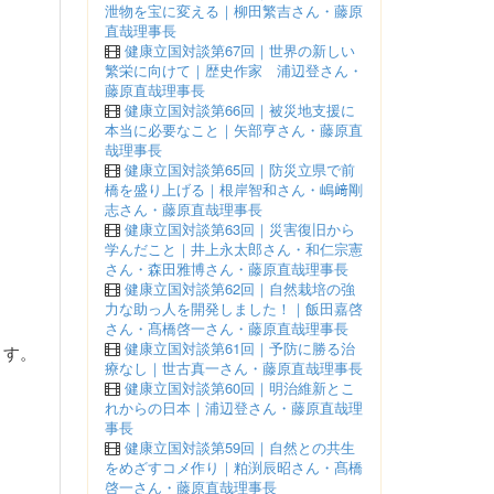
泄物を宝に変える｜柳田繁吉さん・藤原
直哉理事長
健康立国対談第67回｜世界の新しい
繁栄に向けて｜歴史作家 浦辺登さん・
藤原直哉理事長
健康立国対談第66回｜被災地支援に
本当に必要なこと｜矢部亨さん・藤原直
哉理事長
健康立国対談第65回｜防災立県で前
橋を盛り上げる｜根岸智和さん・嶋﨑剛
志さん・藤原直哉理事長
健康立国対談第63回｜災害復旧から
学んだこと｜井上永太郎さん・和仁宗憲
さん・森田雅博さん・藤原直哉理事長
健康立国対談第62回｜自然栽培の強
力な助っ人を開発しました！｜飯田嘉啓
さん・髙橋啓一さん・藤原直哉理事長
健康立国対談第61回｜予防に勝る治
ます。
療なし｜世古真一さん・藤原直哉理事長
健康立国対談第60回｜明治維新とこ
れからの日本｜浦辺登さん・藤原直哉理
事長
健康立国対談第59回｜自然との共生
をめざすコメ作り｜粕渕辰昭さん・髙橋
啓一さん・藤原直哉理事長