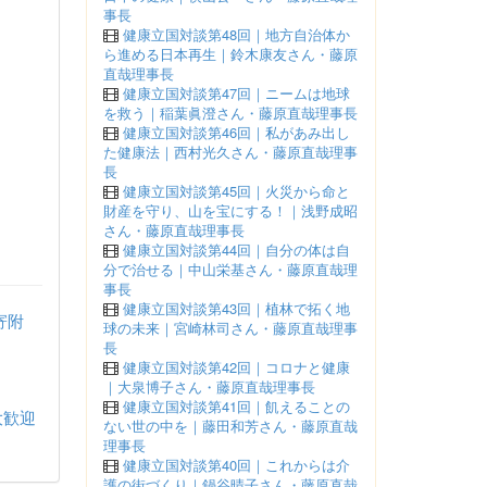
事長
健康立国対談第48回｜地方自治体か
ら進める日本再生｜鈴木康友さん・藤原
直哉理事長
健康立国対談第47回｜ニームは地球
を救う｜稲葉眞澄さん・藤原直哉理事長
健康立国対談第46回｜私があみ出し
た健康法｜西村光久さん・藤原直哉理事
長
健康立国対談第45回｜火災から命と
財産を守り、山を宝にする！｜浅野成昭
さん・藤原直哉理事長
健康立国対談第44回｜自分の体は自
分で治せる｜中山栄基さん・藤原直哉理
事長
健康立国対談第43回｜植林で拓く地
寄附
球の未来｜宮崎林司さん・藤原直哉理事
長
健康立国対談第42回｜コロナと健康
｜大泉博子さん・藤原直哉理事長
健康立国対談第41回｜飢えることの
大歓迎
ない世の中を｜藤田和芳さん・藤原直哉
理事長
健康立国対談第40回｜これからは介
護の街づくり｜鍋谷晴子さん・藤原直哉