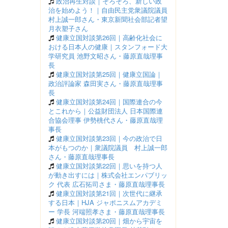
政治再生対談｜そろそろ、新しい政
治を始めよう！｜自由民主党衆議院議員
村上誠一郎さん・東京新聞社会部記者望
月衣塑子さん
健康立国対談第26回｜高齢化社会に
おける日本人の健康｜スタンフォード大
学研究員 池野文昭さん・藤原直哉理事
長
健康立国対談第25回｜健康立国論｜
政治評論家 森田実さん・藤原直哉理事
長
健康立国対談第24回｜国際連合の今
とこれから｜公益財団法人 日本国際連
合協会理事 伊勢桃代さん・藤原直哉理
事長
健康立国対談第23回｜今の政治で日
本がもつのか｜衆議院議員 村上誠一郎
さん・藤原直哉理事長
健康立国対談第22回｜思いを持つ人
が動き出すには｜株式会社エンパブリッ
ク 代表 広石拓司さま・藤原直哉理事長
健康立国対談第21回｜次世代に継承
する日本｜HJA ジャポニスムアカデミ
ー 学長 河端照孝さま・藤原直哉理事長
健康立国対談第20回｜畑から宇宙を