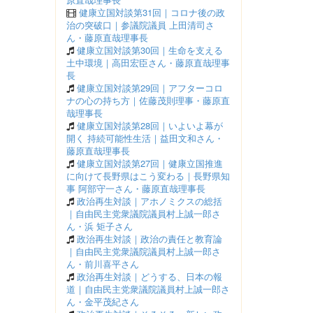
健康立国対談第31回｜コロナ後の政
治の突破口｜参議院議員 上田清司さ
ん・藤原直哉理事長
健康立国対談第30回｜生命を支える
土中環境｜高田宏臣さん・藤原直哉理事
長
健康立国対談第29回｜アフターコロ
ナの心の持ち方｜佐藤茂則理事・藤原直
哉理事長
健康立国対談第28回｜いよいよ幕が
開く 持続可能性生活｜益田文和さん・
藤原直哉理事長
健康立国対談第27回｜健康立国推進
に向けて長野県はこう変わる｜長野県知
事 阿部守一さん・藤原直哉理事長
政治再生対談｜アホノミクスの総括
｜自由民主党衆議院議員村上誠一郎さ
ん・浜 矩子さん
政治再生対談｜政治の責任と教育論
｜自由民主党衆議院議員村上誠一郎さ
ん・前川喜平さん
政治再生対談｜どうする、日本の報
道｜自由民主党衆議院議員村上誠一郎さ
ん・金平茂紀さん