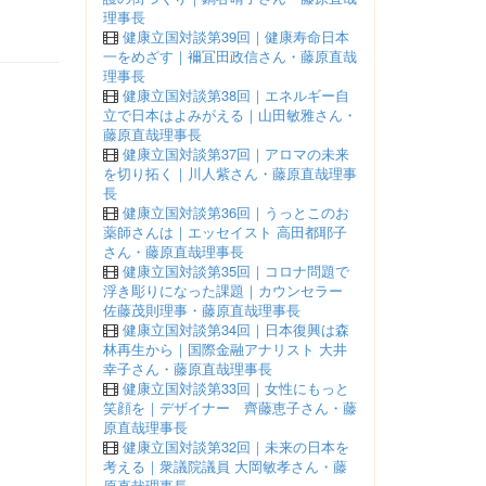
理事長
健康立国対談第39回｜健康寿命日本
一をめざす｜襧冝田政信さん・藤原直哉
理事長
健康立国対談第38回｜エネルギー自
立で日本はよみがえる｜山田敏雅さん・
藤原直哉理事長
健康立国対談第37回｜アロマの未来
を切り拓く｜川人紫さん・藤原直哉理事
長
健康立国対談第36回｜うっとこのお
薬師さんは｜エッセイスト 高田都耶子
さん・藤原直哉理事長
健康立国対談第35回｜コロナ問題で
浮き彫りになった課題｜カウンセラー
佐藤茂則理事・藤原直哉理事長
健康立国対談第34回｜日本復興は森
林再生から｜国際金融アナリスト 大井
幸子さん・藤原直哉理事長
健康立国対談第33回｜女性にもっと
笑顔を｜デザイナー 齊藤恵子さん・藤
原直哉理事長
健康立国対談第32回｜未来の日本を
考える｜衆議院議員 大岡敏孝さん・藤
原直哉理事長