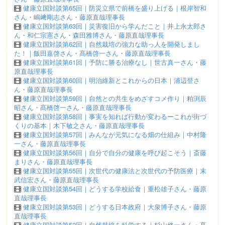
健康立国対談第65回｜防災立県で前橋を盛り上げる｜根岸智和
さん・嶋﨑剛志さん・藤原直哉理事長
健康立国対談第63回｜災害復旧から学んだこと｜井上永太郎さ
ん・和仁宗憲さん・森田雅博さん・藤原直哉理事長
健康立国対談第62回｜自然栽培の強力な助っ人を開発しまし
た！｜飯田嘉啓さん・髙橋啓一さん・藤原直哉理事長
健康立国対談第61回｜予防に勝る治療なし｜世古真一さん・藤
原直哉理事長
健康立国対談第60回｜明治維新とこれからの日本｜浦辺登さ
ん・藤原直哉理事長
健康立国対談第59回｜自然との共生をめざすコメ作り｜粕渕辰
昭さん・髙橋啓一さん・藤原直哉理事長
健康立国対談第58回｜事実を知れば行動が変わるーこれが街づ
くりの基本｜木下敏之さん・藤原直哉理事長
健康立国対談第57回｜みんなが元気になる畑の仕組み｜中村隆
一さん・藤原直哉理事長
健康立国対談第56回｜自分で自分の健康を呼び起こそう｜斎藤
まりさん・藤原直哉理事長
健康立国対談第55回｜次世代の健康法と次世代の予防医療｜末
武信宏さん・藤原直哉理事長
健康立国対談第54回｜どうする学校給食｜重松雄子さん・藤原
直哉理事長
健康立国対談第53回｜どうする日本政府｜大泉博子さん・藤原
直哉理事長
健康立国対談第52回｜自然栽培を科学する｜杉山修一さん・髙