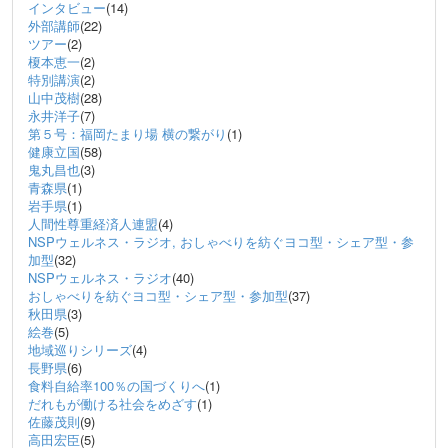
インタビュー
(14)
外部講師
(22)
ツアー
(2)
榎本恵一
(2)
特別講演
(2)
山中茂樹
(28)
永井洋子
(7)
第５号：福岡たまり場 横の繋がり
(1)
健康立国
(58)
鬼丸昌也
(3)
青森県
(1)
岩手県
(1)
人間性尊重経済人連盟
(4)
NSPウェルネス・ラジオ, おしゃべりを紡ぐヨコ型・シェア型・参
加型
(32)
NSPウェルネス・ラジオ
(40)
おしゃべりを紡ぐヨコ型・シェア型・参加型
(37)
秋田県
(3)
絵巻
(5)
地域巡りシリーズ
(4)
長野県
(6)
食料自給率100％の国づくりへ
(1)
だれもが働ける社会をめざす
(1)
佐藤茂則
(9)
高田宏臣
(5)