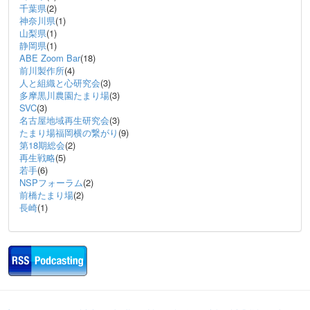
千葉県
(2)
神奈川県
(1)
山梨県
(1)
静岡県
(1)
ABE Zoom Bar
(18)
前川製作所
(4)
人と組織と心研究会
(3)
多摩黒川農園たまり場
(3)
SVC
(3)
名古屋地域再生研究会
(3)
たまり場福岡横の繋がり
(9)
第18期総会
(2)
再生戦略
(5)
若手
(6)
NSPフォーラム
(2)
前橋たまり場
(2)
長崎
(1)