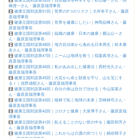
橋啓一さん・藤原直哉理事長
健康立国対談第51回｜世界の5つのリスク｜大井幸子さん・藤原
直哉理事長
健康立国対談第50回｜世界を健康にしたい｜神馬征峰さん・藤
原直哉理事長
健康立国対談第49回｜組織の健康・日本の健康｜横山公一さ
ん・藤原直哉理事長
健康立国対談第48回｜地方自治体から進める日本再生｜鈴木康
友さん・藤原直哉理事長
健康立国対談第47回｜ニームは地球を救う｜稲葉眞澄さん・藤
原直哉理事長
健康立国対談第46回｜私があみ出した健康法｜西村光久さん・
藤原直哉理事長
健康立国対談第45回｜火災から命と財産を守り、山を宝にす
る！｜浅野成昭さん・藤原直哉理事長
健康立国対談第44回｜自分の体は自分で治せる｜中山栄基さ
ん・藤原直哉理事長
健康立国対談第43回｜植林で拓く地球の未来｜宮崎林司さん・
藤原直哉理事長
健康立国対談第42回｜コロナと健康｜大泉博子さん・藤原直哉
理事長
健康立国対談第41回｜飢えることのない世の中を｜藤田和芳さ
ん・藤原直哉理事長
健康立国対談第40回｜これからは介護の街づくり｜鍋谷晴子さ