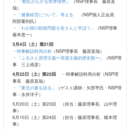
・
『動乱が広がる世界情勢』
（NSP理事長 藤原直
哉）
・
「健康経営について」考える
（NSP個人正会員
阿部重利氏）
・
「わが国の財政問題を皆さんと学ぼう」
（NSP理事
榎本恵一）
3月4日（土）第21回
・
時事解説時局分析
（NSP理事長 藤原直哉）
・
『ふるさと原理主義〜浪漫主義的歴史観〜』
（NSP理
事 三上靖彦）
・時事解説時局分析（NSP理
4月22日（土）第22回
事長 藤原直哉）
・
『東北の春を語る』
（ゲスト講師：矢部亨氏・NSP理
事：永井洋子）
5月20日（土）第23回 （担当：藤原理事長、山中理
事）
6月10日（土）第24回 （担当：藤原理事長、榎本理
事）