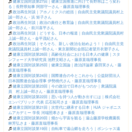
健康立国対談第27回｜健康立国推進に向けて長野県はこう変わ
る｜長野県知事 阿部守一さん・藤原直哉理事長
政治再生対談｜アホノミクスの総括｜自由民主党衆議院議員村上
誠一郎さん・浜 矩子さん
政治再生対談｜政治の責任と教育論｜自由民主党衆議院議員村上
誠一郎さん・前川喜平さん
政治再生対談｜どうする、日本の報道｜自由民主党衆議院議員村
上誠一郎さん・金平茂紀さん
政治再生対談｜そろそろ、新しい政治を始めよう！｜自由民主党
衆議院議員村上誠一郎さん・東京新聞社会部記者望月衣塑子さん
健康立国対談第26回｜高齢化社会における日本人の健康｜スタ
ンフォード大学研究員 池野文昭さん・藤原直哉理事長
健康立国対談第25回｜健康立国論｜政治評論家 森田実さん・藤
原直哉理事長
健康立国対談第24回｜国際連合の今とこれから｜公益財団法人
日本国際連合協会理事 伊勢桃代さん・藤原直哉理事長
健康立国対談第23回｜今の政治で日本がもつのか｜衆議院議
員 村上誠一郎さん・藤原直哉理事長
健康立国対談第22回｜思いを持つ人が動き出すには｜株式会社
エンパブリック 代表 広石拓司さま・藤原直哉理事長
健康立国対談第21回｜次世代に継承する日本｜HJA ジャポニス
ムアカデミー 学長 河端照孝さま・藤原直哉理事長
健康立国対談第20回｜畑から宇宙を観る｜遠山藤原学校農園長
林芳弘さま・藤原直哉理事長
健康立国対談第19回｜自転車で遠山郷を走ろう｜ボンシャス遠