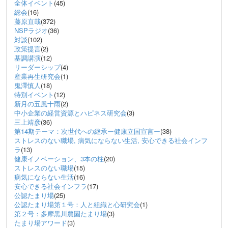
全体イベント
(45)
総会
(16)
藤原直哉
(372)
NSPラジオ
(36)
対談
(102)
政策提言
(2)
基調講演
(12)
リーダーシップ
(4)
産業再生研究会
(1)
鬼澤慎人
(18)
特別イベント
(12)
新月の五風十雨
(2)
中小企業の経営資源とハピネス研究会
(3)
三上靖彦
(36)
第14期テーマ：次世代への継承ー健康立国宣言ー
(38)
ストレスのない職場, 病気にならない生活, 安心できる社会インフ
ラ
(13)
健康イノベーション、3本の柱
(20)
ストレスのない職場
(15)
病気にならない生活
(16)
安心できる社会インフラ
(17)
公認たまり場
(25)
公認たまり場第１号：人と組織と心研究会
(1)
第２号：多摩黒川農園たまり場
(3)
たまり場アワード
(3)