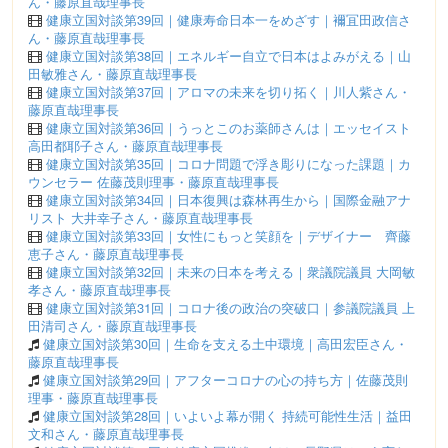
ん・藤原直哉理事長
健康立国対談第39回｜健康寿命日本一をめざす｜襧冝田政信さ
ん・藤原直哉理事長
健康立国対談第38回｜エネルギー自立で日本はよみがえる｜山
田敏雅さん・藤原直哉理事長
健康立国対談第37回｜アロマの未来を切り拓く｜川人紫さん・
藤原直哉理事長
健康立国対談第36回｜うっとこのお薬師さんは｜エッセイスト
高田都耶子さん・藤原直哉理事長
健康立国対談第35回｜コロナ問題で浮き彫りになった課題｜カ
ウンセラー 佐藤茂則理事・藤原直哉理事長
健康立国対談第34回｜日本復興は森林再生から｜国際金融アナ
リスト 大井幸子さん・藤原直哉理事長
健康立国対談第33回｜女性にもっと笑顔を｜デザイナー 齊藤
恵子さん・藤原直哉理事長
健康立国対談第32回｜未来の日本を考える｜衆議院議員 大岡敏
孝さん・藤原直哉理事長
健康立国対談第31回｜コロナ後の政治の突破口｜参議院議員 上
田清司さん・藤原直哉理事長
健康立国対談第30回｜生命を支える土中環境｜高田宏臣さん・
藤原直哉理事長
健康立国対談第29回｜アフターコロナの心の持ち方｜佐藤茂則
理事・藤原直哉理事長
健康立国対談第28回｜いよいよ幕が開く 持続可能性生活｜益田
文和さん・藤原直哉理事長