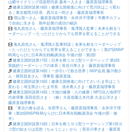
山郷サイクリング倶楽部代表 森本一人さま・藤原直哉理事長
健康立国対談第18回｜健康立国推進に向けて荒川区はこう変わ
る｜東京都荒川区長 西川太一郎さま・藤原直哉理事長
増山晃一さん・藤原直哉理事長・永井洋子理事｜半農半カフェ
で自由に生きる 熟年起業の成功の秘訣
鬼丸昌也さん・藤原直哉理事長・鬼澤慎人監事｜未来を創るリ
ーダーシップ ～たったひとりからでも世界を変えることができる
～
鬼丸昌也さん・鬼澤慎人監事対談｜未来を創るリーダーシップ
～たったひとりからでも世界を変えることができる～｜第27回NSP
時局ならびに日本再生戦略講演会 午後の部・第2部
健康立国対談第17回｜日本を救うヨコ型リーダーシップ 第2回
実践的リーダーシップの体系｜長谷川孝さま・藤原直哉理事長
健康立国対談第16回｜一歩引いて観る世界｜NSP会員 藤川都さ
ん・梶田昌史さん・理事長 藤原直哉
健康立国対談第15回｜健康立国推進に向けてさいたま市はこう
変わる｜埼玉県さいたま市長 清水勇人さま・藤原直哉理事長
健康立国対談第14回｜大地の健康・人の健康｜NPO法人地球守
代表理事 高田宏臣さま・（株）大喜造園土木代表 久志公洋さま・
藤原直哉理事長
「東北の春を語る」矢部亨さん・藤原直哉理事長・永井洋子理
事（第22回NSP時局ならびに日本再生戦略講演会 午後の部・後
半）
健康立国対談第13回｜日本を救うヨコ型リーダーシップ第1回ヨ
コ型の始まりは忠恕（ちゅうじょ）から ｜長谷川孝さま・藤原直