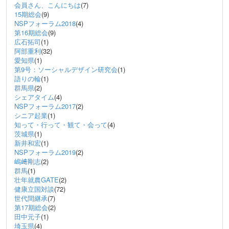
会員さん、こんにちは
(7)
15期総会
(9)
NSPフォーラム2018
(4)
第16期総会
(9)
広石拓司
(1)
阿部重利
(32)
愛知県
(1)
第9号：ソーシャルデザイン研究会
(1)
語りの輪
(1)
群馬県
(2)
シェアタイム
(4)
NSPフォーラム2017
(2)
シニア起業
(1)
知って・行って・観て・会って
(4)
茨城県
(1)
新井和宏
(1)
NSPフォーラム2019
(2)
嶋﨑剛志
(2)
群馬
(1)
壮年就農GATE
(2)
健康立国対談
(72)
世代間継承
(7)
第17期総会
(2)
田中元子
(1)
埼玉県
(4)