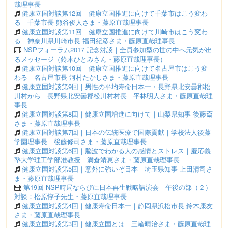
哉理事長
健康立国対談第12回｜健康立国推進に向けて千葉市はこう変わ
る｜千葉市長 熊谷俊人さま・藤原直哉理事長
健康立国対談第11回｜健康立国推進に向けて川崎市はこう変わ
る｜神奈川県川崎市長 福田紀彦さま・藤原直哉理事長
NSPフォーラム2017 記念対談｜全員参加型の世の中へ元気が出
るメッセージ（鈴木ひとみさん・藤原直哉理事長）
健康立国対談第10回｜健康立国推進に向けて名古屋市はこう変
わる｜名古屋市長 河村たかしさま・藤原直哉理事長
健康立国対談第9回｜男性の平均寿命日本一・長野県北安曇郡松
川村から｜長野県北安曇郡松川村村長 平林明人さま・藤原直哉理
事長
健康立国対談第8回｜健康立国増進に向けて｜山梨県知事 後藤斎
さま・藤原直哉理事長
健康立国対談第7回｜日本の伝統医療で国際貢献｜学校法人後藤
学園理事長 後藤修司さま・藤原直哉理事長
健康立国対談第6回｜脳波でわかる人の感情とストレス｜慶応義
塾大学理工学部准教授 満倉靖恵さま・藤原直哉理事長
健康立国対談第5回｜意外に強いぞ日本｜埼玉県知事 上田清司さ
ま・藤原直哉理事長
第19回 NSP時局ならびに日本再生戦略講演会 午後の部（２）
対談：松原惇子先生・藤原直哉理事長
健康立国対談第4回｜健康寿命日本一｜静岡県浜松市長 鈴木康友
さま・藤原直哉理事長
健康立国対談第3回｜健康立国とは｜三輪晴治さま・藤原直哉理