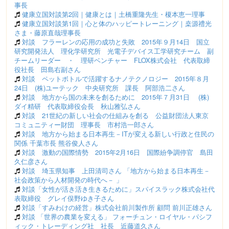
事長
健康立国対談第2回｜健康とは｜土橋重隆先生・榎本恵一理事
健康立国対談第1回｜心と体のハッピートレーニング｜桒源禮光
さま・藤原直哉理事長
対談 フラーレンの応用の成功と失敗 2015年９月14日 国立
研究開発法人 理化学研究所 光電子デバイス工学研究チーム 副
チームリーダー ・ 理研ベンチャー FLOX株式会社 代表取締
役社長 田島右副さん
対談 ペットボトルで活躍するナノテクノロジー 2015年８月
24日 (株)ユーテック 中央研究所 課長 阿部浩二さん
対談 地方から国の未来を創るために 2015年７月31日 (株)
ダイ精研 代表取締役会長 秋山雅弘さん
対談 21世紀の新しい社会の仕組みを創る 公益財団法人東京
コミュニティー財団 理事長 市村浩一郎さん
対談 地方から始まる日本再生－ITが変える新しい行政と住民の
関係 千葉市長 熊谷俊人さん
対談 激動の国際情勢 2015年2月16日 国際紛争調停官 島田
久仁彦さん
対談 埼玉県知事 上田清司さん 「地方から始まる日本再生－
社会政策から人材開発の時代へ－ 」
対談「女性が活き活き生きるために」スパイスラック株式会社代
表取締役 グレイ俣野ゆき子さん
対談「すみわけの経営」株式会社前川製作所 顧問 前川正雄さん
対談 「世界の農業を変える」 フォーチュン・ロイヤル・パシフ
ィック・トレーディング社 社長 近藤道久さん