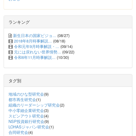
ランキング
新生日本の国家ビジョ...
(08/27)
2018年8月時事解説...
(08/18)
令和元年9月時事解説・...
(09/14)
元には戻れない世界情勢...
(09/22)
令和6年11月時事解説...
(10/30)
タグ別
地域のひな型研究会
(9)
都市再生研究会
(1)
組織のリーダーシップ研究会
(2)
中小零細企業研究会
(3)
スピンアウト研究会
(4)
NSP投資銀行研究会
(9)
LOHASジャパン研究会
(1)
合同研究会
(4)