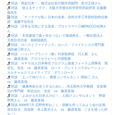
対談「再起日本！」株式会社前川製作所顧問 前川正雄さん
対談 「使えるナノテク」大阪大学接合科学研究所副所長 近藤勝
義先生
対談 「ナノテクが拓く日本の未来」信州大学工学部特別特任教
授 遠藤守信先生
対談「日本を元気にする音楽」プロドラマー三嶋RACCO光博さ
ん
対談 「木造建築で森と街をつないで地域再生」 一般社団法人
天然住宅代表 相根昭典氏
対談「ロハスとファイナンス」ロハス・ファイナンスの専門家
池田健三郎さん
対談 ハイパープランツ（株）代表取締役 川人紫 さん
vs 藤原直哉 アロマセラピーと代替医療
対談 ＮＰＯ法人日本再生プログラム推進フォーラム理事長 熊
谷弘 先生 vs 藤原直哉 ロハス・グレイトコラボレーション・
カルチャルクリエイティブス ダウンロード
対談 「土って何だろう」 農業コンサルタント 関佑二 さん
vs 藤原直哉
対談 「健康寿命を全うするために」 埼玉医科大学教授 音楽療
法の専門家 和合治久 先生 vs 藤原直哉
対談 「よみがえれ日本人の心！」人助けコンサルタント 野坂
和男さん vs 藤原直哉
対談 2006年7月 忍野村村おこし・胡麻を作ってみよう会の企画
宣伝担当、音楽家 井上敦夫さん vs 藤原直哉 ごまを使った村
おこし