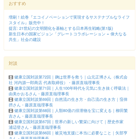
おすすめ
増刷！絵巻『エコイノベーションで実現するサステナブルなライフ
スタイル』販売中！
提言: 21世紀の文明開化を基軸とする日本再生戦略(第1版)
新生日本の国家ビジョン「グレートコラボレーション = 偉大なる
共生」社会の建設
対談
健康立国対談第72回｜麹は世界を救う｜山元正博さん（株式会
社 河内源一郎商店 代表取締役）・藤原直哉理事長
健康立国対談第71回｜人生100年時代を元気に生き抜く呼吸法｜
由美かおるさん・藤原直哉理事長
健康立国対談第69回｜自然流の生き方・自己流の生き方｜窪倖
摂さん・藤原直哉理事長
健康立国対談第68回｜人類80億の排泄物を宝に変える｜柳田繁
吉さん・藤原直哉理事長
健康立国対談第67回｜世界の新しい繁栄に向けて｜歴史作家
浦辺登さん・藤原直哉理事長
健康立国対談第66回｜被災地支援に本当に必要なこと｜矢部亨
さん・藤原直哉理事長