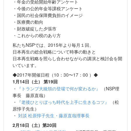
・年金の受給開始年齢アンケート
・今後の公的年金等課税アンケート
・国民の社会保障費負担のイメージ
・医療費の動向
・財政破綻した夕張市
・これからの税のあり方
私たちNSPでは、2015年より毎月１回、
日本再生の総合戦略について時事の動きと
日本再生戦略を照らし合わせながらの講演と検討会を開
いています。
◆2017年開催日程（10：30〜17：00 ）◆
1月14日（土） 第19回
・
『トランプ大統領の登場で何が変わるか』
（NSP理
事長 藤原直哉）
・
『老後ひとりぼっち時代を上手に生きるコツ』
（松
原惇子先生）
・
対談 松原惇⼦先⽣・藤原直哉理事⻑
2月18日（土）第20回