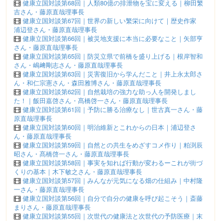
健康立国対談第68回｜人類80億の排泄物を宝に変える｜柳田繁
吉さん・藤原直哉理事長
健康立国対談第67回｜世界の新しい繁栄に向けて｜歴史作家
浦辺登さん・藤原直哉理事長
健康立国対談第66回｜被災地支援に本当に必要なこと｜矢部亨
さん・藤原直哉理事長
健康立国対談第65回｜防災立県で前橋を盛り上げる｜根岸智和
さん・嶋﨑剛志さん・藤原直哉理事長
健康立国対談第63回｜災害復旧から学んだこと｜井上永太郎さ
ん・和仁宗憲さん・森田雅博さん・藤原直哉理事長
健康立国対談第62回｜自然栽培の強力な助っ人を開発しまし
た！｜飯田嘉啓さん・髙橋啓一さん・藤原直哉理事長
健康立国対談第61回｜予防に勝る治療なし｜世古真一さん・藤
原直哉理事長
健康立国対談第60回｜明治維新とこれからの日本｜浦辺登さ
ん・藤原直哉理事長
健康立国対談第59回｜自然との共生をめざすコメ作り｜粕渕辰
昭さん・髙橋啓一さん・藤原直哉理事長
健康立国対談第58回｜事実を知れば行動が変わるーこれが街づ
くりの基本｜木下敏之さん・藤原直哉理事長
健康立国対談第57回｜みんなが元気になる畑の仕組み｜中村隆
一さん・藤原直哉理事長
健康立国対談第56回｜自分で自分の健康を呼び起こそう｜斎藤
まりさん・藤原直哉理事長
健康立国対談第55回｜次世代の健康法と次世代の予防医療｜末