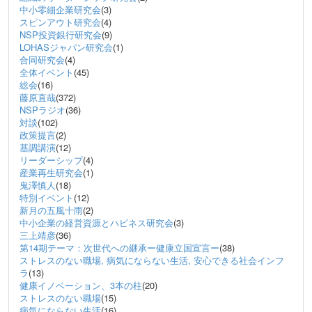
中小零細企業研究会
(3)
スピンアウト研究会
(4)
NSP投資銀行研究会
(9)
LOHASジャパン研究会
(1)
合同研究会
(4)
全体イベント
(45)
総会
(16)
藤原直哉
(372)
NSPラジオ
(36)
対談
(102)
政策提言
(2)
基調講演
(12)
リーダーシップ
(4)
産業再生研究会
(1)
鬼澤慎人
(18)
特別イベント
(12)
新月の五風十雨
(2)
中小企業の経営資源とハピネス研究会
(3)
三上靖彦
(36)
第14期テーマ：次世代への継承ー健康立国宣言ー
(38)
ストレスのない職場, 病気にならない生活, 安心できる社会インフ
ラ
(13)
健康イノベーション、3本の柱
(20)
ストレスのない職場
(15)
病気にならない生活
(16)