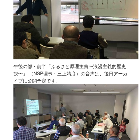
午後の部・前半「ふるさと原理主義〜浪漫主義的歴史
観〜」 （NSP理事・三上靖彦）の音声は、後日アーカ
イブに公開予定です。