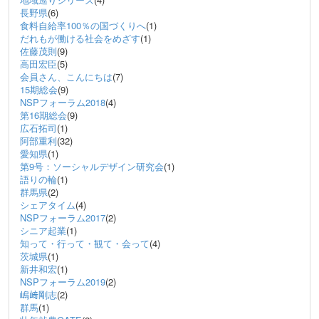
長野県
(6)
食料自給率100％の国づくりへ
(1)
だれもが働ける社会をめざす
(1)
佐藤茂則
(9)
高田宏臣
(5)
会員さん、こんにちは
(7)
15期総会
(9)
NSPフォーラム2018
(4)
第16期総会
(9)
広石拓司
(1)
阿部重利
(32)
愛知県
(1)
第9号：ソーシャルデザイン研究会
(1)
語りの輪
(1)
群馬県
(2)
シェアタイム
(4)
NSPフォーラム2017
(2)
シニア起業
(1)
知って・行って・観て・会って
(4)
茨城県
(1)
新井和宏
(1)
NSPフォーラム2019
(2)
嶋﨑剛志
(2)
群馬
(1)