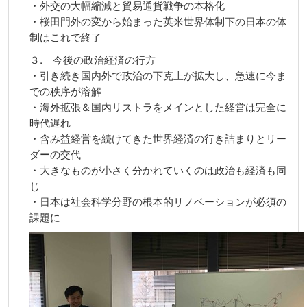
・外交の⼤幅縮減と貿易通貨戦争の本格化
・桜⽥⾨外の変から始まった英⽶世界体制下の⽇本の体
制はこれで終了
３. 今後の政治経済の⾏⽅
・引き続き国内外で政治の下克上が拡⼤し、急速に今ま
での秩序が溶解
・海外拡張＆国内リストラをメインとした経営は完全に
時代遅れ
・含み益経営を続けてきた世界経済の⾏き詰まりとリー
ダーの交代
・⼤きなものが⼩さく分かれていくのは政治も経済も同
じ
・⽇本は社会科学分野の根本的リノベーションが必須の
課題に