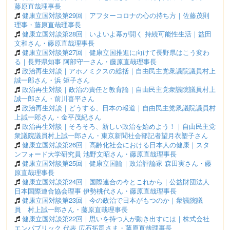
藤原直哉理事長
健康立国対談第29回｜アフターコロナの心の持ち方｜佐藤茂則
理事・藤原直哉理事長
健康立国対談第28回｜いよいよ幕が開く 持続可能性生活｜益田
文和さん・藤原直哉理事長
健康立国対談第27回｜健康立国推進に向けて長野県はこう変わ
る｜長野県知事 阿部守一さん・藤原直哉理事長
政治再生対談｜アホノミクスの総括｜自由民主党衆議院議員村上
誠一郎さん・浜 矩子さん
政治再生対談｜政治の責任と教育論｜自由民主党衆議院議員村上
誠一郎さん・前川喜平さん
政治再生対談｜どうする、日本の報道｜自由民主党衆議院議員村
上誠一郎さん・金平茂紀さん
政治再生対談｜そろそろ、新しい政治を始めよう！｜自由民主党
衆議院議員村上誠一郎さん・東京新聞社会部記者望月衣塑子さん
健康立国対談第26回｜高齢化社会における日本人の健康｜スタ
ンフォード大学研究員 池野文昭さん・藤原直哉理事長
健康立国対談第25回｜健康立国論｜政治評論家 森田実さん・藤
原直哉理事長
健康立国対談第24回｜国際連合の今とこれから｜公益財団法人
日本国際連合協会理事 伊勢桃代さん・藤原直哉理事長
健康立国対談第23回｜今の政治で日本がもつのか｜衆議院議
員 村上誠一郎さん・藤原直哉理事長
健康立国対談第22回｜思いを持つ人が動き出すには｜株式会社
エンパブリック 代表 広石拓司さま・藤原直哉理事長