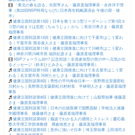
「東北の春を語る」矢部亨さん・藤原直哉理事長・永井洋子理
事（第22回NSP時局ならびに日本再生戦略講演会 午後の部・後
半）
健康立国対談第13回｜日本を救うヨコ型リーダーシップ第1回ヨ
コ型の始まりは忠恕（ちゅうじょ）から ｜長谷川孝さま・藤原直
哉理事長
健康立国対談第12回｜健康立国推進に向けて千葉市はこう変わ
る｜千葉市長 熊谷俊人さま・藤原直哉理事長
健康立国対談第11回｜健康立国推進に向けて川崎市はこう変わ
る｜神奈川県川崎市長 福田紀彦さま・藤原直哉理事長
NSPフォーラム2017 記念対談｜全員参加型の世の中へ元気が出
るメッセージ（鈴木ひとみさん・藤原直哉理事長）
健康立国対談第10回｜健康立国推進に向けて名古屋市はこう変
わる｜名古屋市長 河村たかしさま・藤原直哉理事長
健康立国対談第9回｜男性の平均寿命日本一・長野県北安曇郡松
川村から｜長野県北安曇郡松川村村長 平林明人さま・藤原直哉理
事長
健康立国対談第8回｜健康立国増進に向けて｜山梨県知事 後藤斎
さま・藤原直哉理事長
健康立国対談第7回｜日本の伝統医療で国際貢献｜学校法人後藤
学園理事長 後藤修司さま・藤原直哉理事長
健康立国対談第6回｜脳波でわかる人の感情とストレス｜慶応義
塾大学理工学部准教授 満倉靖恵さま・藤原直哉理事長
健康立国対談第5回｜意外に強いぞ日本｜埼玉県知事 上田清司さ
ま・藤原直哉理事長