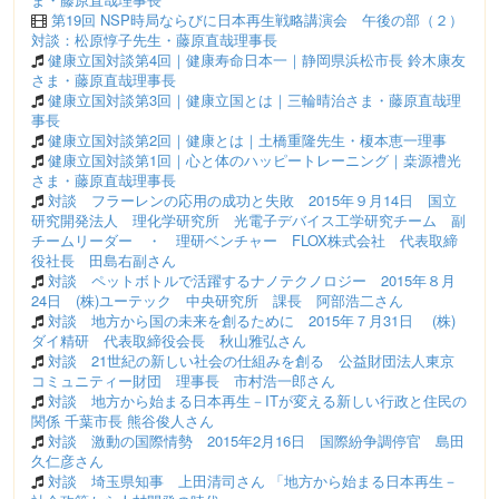
第19回 NSP時局ならびに日本再生戦略講演会 午後の部（２）
対談：松原惇子先生・藤原直哉理事長
健康立国対談第4回｜健康寿命日本一｜静岡県浜松市長 鈴木康友
さま・藤原直哉理事長
健康立国対談第3回｜健康立国とは｜三輪晴治さま・藤原直哉理
事長
健康立国対談第2回｜健康とは｜土橋重隆先生・榎本恵一理事
健康立国対談第1回｜心と体のハッピートレーニング｜桒源禮光
さま・藤原直哉理事長
対談 フラーレンの応用の成功と失敗 2015年９月14日 国立
研究開発法人 理化学研究所 光電子デバイス工学研究チーム 副
チームリーダー ・ 理研ベンチャー FLOX株式会社 代表取締
役社長 田島右副さん
対談 ペットボトルで活躍するナノテクノロジー 2015年８月
24日 (株)ユーテック 中央研究所 課長 阿部浩二さん
対談 地方から国の未来を創るために 2015年７月31日 (株)
ダイ精研 代表取締役会長 秋山雅弘さん
対談 21世紀の新しい社会の仕組みを創る 公益財団法人東京
コミュニティー財団 理事長 市村浩一郎さん
対談 地方から始まる日本再生－ITが変える新しい行政と住民の
関係 千葉市長 熊谷俊人さん
対談 激動の国際情勢 2015年2月16日 国際紛争調停官 島田
久仁彦さん
対談 埼玉県知事 上田清司さん 「地方から始まる日本再生－