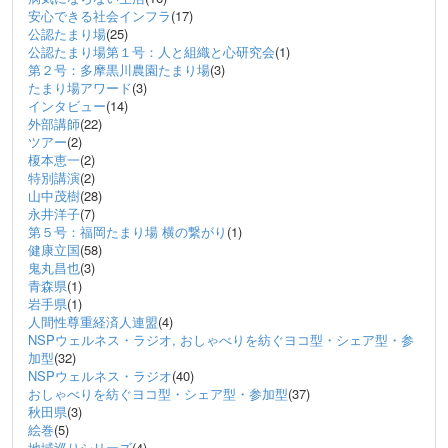
安心できる社会インフラ
(17)
公認たまり場
(25)
公認たまり場第１号：人と組織と心研究会
(1)
第２号：多摩黒川農園たまり場
(3)
たまり場アワード
(3)
インタビュー
(14)
外部講師
(22)
ツアー
(2)
榎本恵一
(2)
特別講演
(2)
山中茂樹
(28)
永井洋子
(7)
第５号：福岡たまり場 横の繋がり
(1)
健康立国
(58)
鬼丸昌也
(3)
青森県
(1)
岩手県
(1)
人間性尊重経済人連盟
(4)
NSPウェルネス・ラジオ, おしゃべりを紡ぐヨコ型・シェア型・参
加型
(32)
NSPウェルネス・ラジオ
(40)
おしゃべりを紡ぐヨコ型・シェア型・参加型
(37)
秋田県
(3)
絵巻
(5)
地域巡りシリーズ
(4)