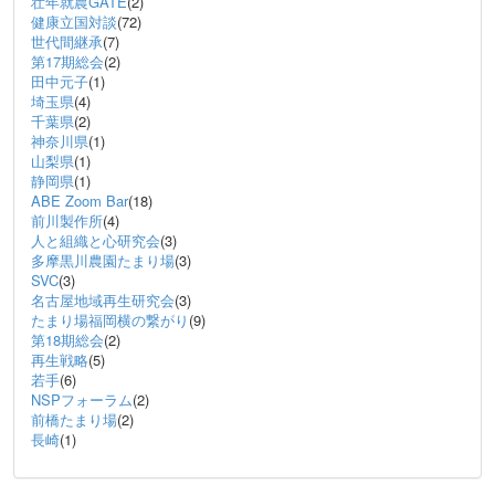
壮年就農GATE
(2)
健康立国対談
(72)
世代間継承
(7)
第17期総会
(2)
田中元子
(1)
埼玉県
(4)
千葉県
(2)
神奈川県
(1)
山梨県
(1)
静岡県
(1)
ABE Zoom Bar
(18)
前川製作所
(4)
人と組織と心研究会
(3)
多摩黒川農園たまり場
(3)
SVC
(3)
名古屋地域再生研究会
(3)
たまり場福岡横の繋がり
(9)
第18期総会
(2)
再生戦略
(5)
若手
(6)
NSPフォーラム
(2)
前橋たまり場
(2)
長崎
(1)