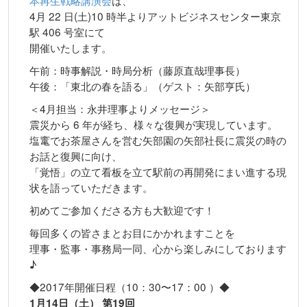
本再生戦略講演会
は、
4月 22 日(土)10 時半よりアットビジネスセンター東京
駅 406 号室にて
開催いたします。
午前：時事解説・時局分析（藤原直哉理事長）
午後：「東北の春を語る」（ゲスト：矢部亨氏）
＜4月担当：永井理事よりメッセージ＞
震災から 6 年が経ち、様々な復興が実現しています。
塩竃でお茶屋さんを営む矢部園の矢部社長に震災の時の
お話と復興に向け、
「覚悟」の立て看板を立て駅前の再開発にまい進する現
状を語っていただきます。
初めてご参加くださる方も大歓迎です！
毎回多くの皆さまとお目にかかれますことを
理事・監事・事務局一同、心から楽しみにしております
♪
◆2017年開催日程（10：30〜17：00 ）◆
1月14日（土） 第19回