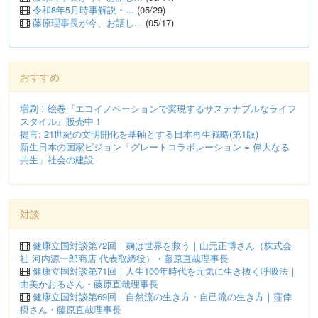
令和8年5月時事解説・...
(05/29)
藤原理事長が今、お話し...
(05/17)
おすすめ
増刷！絵巻『エコイノベーションで実現するサステナブルなライフ
スタイル』販売中！
提言: 21世紀の文明開化を基軸とする日本再生戦略(第1版)
新生日本の国家ビジョン「グレートコラボレーション = 偉大なる
共生」社会の建設
対談
健康立国対談第72回｜麹は世界を救う｜山元正博さん（株式会
社 河内源一郎商店 代表取締役）・藤原直哉理事長
健康立国対談第71回｜人生100年時代を元気に生き抜く呼吸法｜
由美かおるさん・藤原直哉理事長
健康立国対談第69回｜自然流の生き方・自己流の生き方｜窪倖
摂さん・藤原直哉理事長