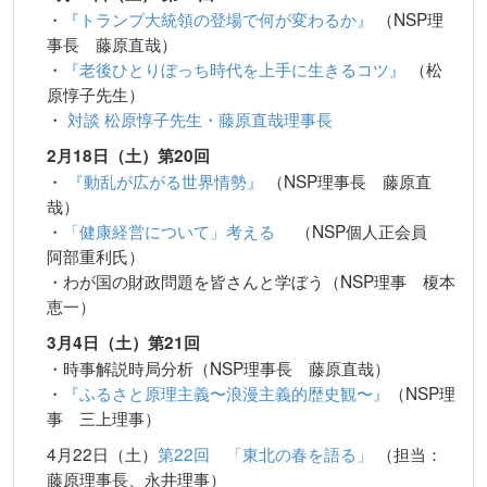
・
『トランプ大統領の登場で何が変わるか』
（NSP理
事長 藤原直哉）
・
『老後ひとりぼっち時代を上手に生きるコツ』
（松
原惇子先生）
・
対談 松原惇⼦先⽣・藤原直哉理事⻑
2月18日（土）第20回
・
『動乱が広がる世界情勢』
（NSP理事長 藤原直
哉）
・
「健康経営について」考える
（NSP個人正会員
阿部重利氏）
・わが国の財政問題を皆さんと学ぼう（NSP理事 榎本
恵一）
3月4日（土）第21回
・時事解説時局分析（NSP理事長 藤原直哉）
・
『ふるさと原理主義〜浪漫主義的歴史観〜』
（NSP理
事 三上理事）
4月22日（土）
第22回 「東北の春を語る」
（担当：
藤原理事長、永井理事）