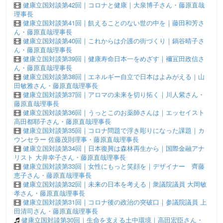
健康立国対談第42回｜コロナと健康｜大泉博子さん・藤原直哉
理事長
健康立国対談第41回｜飢えることのない世の中を｜藤田和芳さ
ん・藤原直哉理事長
健康立国対談第40回｜これからは介護の街づくり｜鍋谷晴子さ
ん・藤原直哉理事長
健康立国対談第39回｜健康寿命日本一をめざす｜襧冝田政信さ
ん・藤原直哉理事長
健康立国対談第38回｜エネルギー自立で日本はよみがえる｜山
田敏雅さん・藤原直哉理事長
健康立国対談第37回｜アロマの未来を切り拓く｜川人紫さん・
藤原直哉理事長
健康立国対談第36回｜うっとこのお薬師さんは｜エッセイスト
高田都耶子さん・藤原直哉理事長
健康立国対談第35回｜コロナ問題で浮き彫りになった課題｜カ
ウンセラー 佐藤茂則理事・藤原直哉理事長
健康立国対談第34回｜日本復興は森林再生から｜国際金融アナ
リスト 大井幸子さん・藤原直哉理事長
健康立国対談第33回｜女性にもっと笑顔を｜デザイナー 齊藤
恵子さん・藤原直哉理事長
健康立国対談第32回｜未来の日本を考える｜衆議院議員 大岡敏
孝さん・藤原直哉理事長
健康立国対談第31回｜コロナ後の政治の突破口｜参議院議員 上
田清司さん・藤原直哉理事長
健康立国対談第30回｜生命を支える土中環境｜高田宏臣さん・