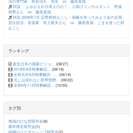
法の専門家 和合治久 先生 vs 藤原直哉
対談 「よみがえれ日本人の心！」人助けコンサルタント 野坂
和男さん vs 藤原直哉
対談 2006年7月 忍野村村おこし・胡麻を作ってみよう会の企画
宣伝担当、音楽家 井上敦夫さん vs 藤原直哉 ごまを使った村
おこし
ランキング
新生日本の国家ビジョ...
(08/27)
2018年8月時事解説...
(08/18)
令和元年9月時事解説・...
(09/14)
元には戻れない世界情勢...
(09/22)
令和6年11月時事解説...
(10/30)
タグ別
地域のひな型研究会
(9)
都市再生研究会
(1)
組織のリーダーシップ研究会
(2)