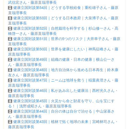
武信宏さん・藤原直哉理事長
健康立国対談第54回｜どうする学校給食｜重松雄子さん・藤原
直哉理事長
健康立国対談第53回｜どうする日本政府｜大泉博子さん・藤原
直哉理事長
健康立国対談第52回｜自然栽培を科学する｜杉山修一さん・髙
橋啓一さん・藤原直哉理事長
健康立国対談第51回｜世界の5つのリスク｜大井幸子さん・藤原
直哉理事長
健康立国対談第50回｜世界を健康にしたい｜神馬征峰さん・藤
原直哉理事長
健康立国対談第49回｜組織の健康・日本の健康｜横山公一さ
ん・藤原直哉理事長
健康立国対談第48回｜地方自治体から進める日本再生｜鈴木康
友さん・藤原直哉理事長
健康立国対談第47回｜ニームは地球を救う｜稲葉眞澄さん・藤
原直哉理事長
健康立国対談第46回｜私があみ出した健康法｜西村光久さん・
藤原直哉理事長
健康立国対談第45回｜火災から命と財産を守り、山を宝にす
る！｜浅野成昭さん・藤原直哉理事長
健康立国対談第44回｜自分の体は自分で治せる｜中山栄基さ
ん・藤原直哉理事長
健康立国対談第43回｜植林で拓く地球の未来｜宮崎林司さん・
藤原直哉理事長