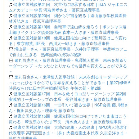
健康立国対談第21回｜次世代に継承する日本｜HJA ジャポニス
ムアカデミー 学長 河端照孝さま・藤原直哉理事長
健康立国対談第20回｜畑から宇宙を観る｜遠山藤原学校農園長
林芳弘さま・藤原直哉理事長
健康立国対談第19回｜自転車で遠山郷を走ろう｜ボンシャス遠
山郷サイクリング倶楽部代表 森本一人さま・藤原直哉理事長
健康立国対談第18回｜健康立国推進に向けて荒川区はこう変わ
る｜東京都荒川区長 西川太一郎さま・藤原直哉理事長
増山晃一さん・藤原直哉理事長・永井洋子理事｜半農半カフェ
で自由に生きる 熟年起業の成功の秘訣
鬼丸昌也さん・藤原直哉理事長・鬼澤慎人監事｜未来を創るリ
ーダーシップ ～たったひとりからでも世界を変えることができる
～
鬼丸昌也さん・鬼澤慎人監事対談｜未来を創るリーダーシップ
～たったひとりからでも世界を変えることができる～｜第27回NSP
時局ならびに日本再生戦略講演会 午後の部・第2部
健康立国対談第17回｜日本を救うヨコ型リーダーシップ 第2回
実践的リーダーシップの体系｜長谷川孝さま・藤原直哉理事長
健康立国対談第16回｜一歩引いて観る世界｜NSP会員 藤川都さ
ん・梶田昌史さん・理事長 藤原直哉
健康立国対談第15回｜健康立国推進に向けてさいたま市はこう
変わる｜埼玉県さいたま市長 清水勇人さま・藤原直哉理事長
健康立国対談第14回｜大地の健康・人の健康｜NPO法人地球守
代表理事 高田宏臣さま・（株）大喜造園土木代表 久志公洋さま・
藤原直哉理事長