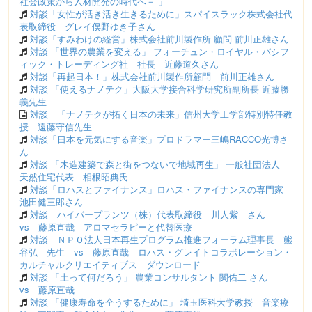
社会政策から人材開発の時代へ－ 」
対談「女性が活き活き生きるために」スパイスラック株式会社代
表取締役 グレイ俣野ゆき子さん
対談「すみわけの経営」株式会社前川製作所 顧問 前川正雄さん
対談 「世界の農業を変える」 フォーチュン・ロイヤル・パシフ
ィック・トレーディング社 社長 近藤道久さん
対談「再起日本！」株式会社前川製作所顧問 前川正雄さん
対談 「使えるナノテク」大阪大学接合科学研究所副所長 近藤勝
義先生
対談 「ナノテクが拓く日本の未来」信州大学工学部特別特任教
授 遠藤守信先生
対談「日本を元気にする音楽」プロドラマー三嶋RACCO光博さ
ん
対談 「木造建築で森と街をつないで地域再生」 一般社団法人
天然住宅代表 相根昭典氏
対談「ロハスとファイナンス」ロハス・ファイナンスの専門家
池田健三郎さん
対談 ハイパープランツ（株）代表取締役 川人紫 さん
vs 藤原直哉 アロマセラピーと代替医療
対談 ＮＰＯ法人日本再生プログラム推進フォーラム理事長 熊
谷弘 先生 vs 藤原直哉 ロハス・グレイトコラボレーション・
カルチャルクリエイティブス ダウンロード
対談 「土って何だろう」 農業コンサルタント 関佑二 さん
vs 藤原直哉
対談 「健康寿命を全うするために」 埼玉医科大学教授 音楽療