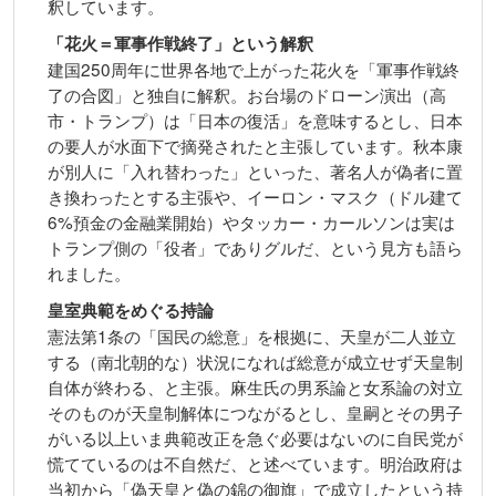
釈しています。
「花火＝軍事作戦終了」という解釈
建国250周年に世界各地で上がった花火を「軍事作戦終
了の合図」と独自に解釈。お台場のドローン演出（高
市・トランプ）は「日本の復活」を意味するとし、日本
の要人が水面下で摘発されたと主張しています。秋本康
が別人に「入れ替わった」といった、著名人が偽者に置
き換わったとする主張や、イーロン・マスク（ドル建て
6%預金の金融業開始）やタッカー・カールソンは実は
トランプ側の「役者」でありグルだ、という見方も語ら
れました。
皇室典範をめぐる持論
憲法第1条の「国民の総意」を根拠に、天皇が二人並立
する（南北朝的な）状況になれば総意が成立せず天皇制
自体が終わる、と主張。麻生氏の男系論と女系論の対立
そのものが天皇制解体につながるとし、皇嗣とその男子
がいる以上いま典範改正を急ぐ必要はないのに自民党が
慌てているのは不自然だ、と述べています。明治政府は
当初から「偽天皇と偽の錦の御旗」で成立したという持