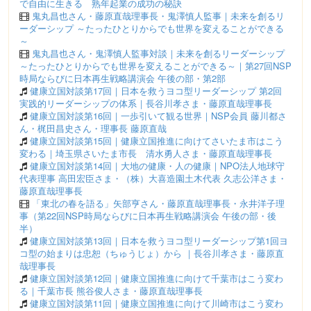
で自由に生きる 熟年起業の成功の秘訣
鬼丸昌也さん・藤原直哉理事長・鬼澤慎人監事｜未来を創るリ
ーダーシップ ～たったひとりからでも世界を変えることができる
～
鬼丸昌也さん・鬼澤慎人監事対談｜未来を創るリーダーシップ
～たったひとりからでも世界を変えることができる～｜第27回NSP
時局ならびに日本再生戦略講演会 午後の部・第2部
健康立国対談第17回｜日本を救うヨコ型リーダーシップ 第2回
実践的リーダーシップの体系｜長谷川孝さま・藤原直哉理事長
健康立国対談第16回｜一歩引いて観る世界｜NSP会員 藤川都さ
ん・梶田昌史さん・理事長 藤原直哉
健康立国対談第15回｜健康立国推進に向けてさいたま市はこう
変わる｜埼玉県さいたま市長 清水勇人さま・藤原直哉理事長
健康立国対談第14回｜大地の健康・人の健康｜NPO法人地球守
代表理事 高田宏臣さま・（株）大喜造園土木代表 久志公洋さま・
藤原直哉理事長
「東北の春を語る」矢部亨さん・藤原直哉理事長・永井洋子理
事（第22回NSP時局ならびに日本再生戦略講演会 午後の部・後
半）
健康立国対談第13回｜日本を救うヨコ型リーダーシップ第1回ヨ
コ型の始まりは忠恕（ちゅうじょ）から ｜長谷川孝さま・藤原直
哉理事長
健康立国対談第12回｜健康立国推進に向けて千葉市はこう変わ
る｜千葉市長 熊谷俊人さま・藤原直哉理事長
健康立国対談第11回｜健康立国推進に向けて川崎市はこう変わ