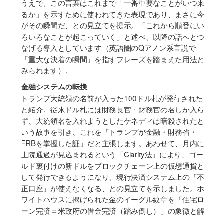
うえで、この言葉はこれまで「一番重要なことがいつ来
るか」を示すために使われてきた表現であり、まさに今
がその瞬間だ、との見立てを提示。「これから順番にい
ろいろなことが起こっていく」と述べ、以降の話へとつ
なげる導入としています（英語圏のQアノン系言説で
「重大な決着の瞬間」を指すフレーズを踏まえた用法と
みられます）。
金融システムの転換
トランプ大統領の名前が入った100ドル札が発行された
と紹介。従来ドル札には財務長官・財務官の名しか入ら
ず、大統領名を入れようとしたケネディは暗殺されたと
いう故事を引き、これを「トランプが金融・財務省・
FRBを掌握した証」だと主張します。あわせて、月内に
上院通過が見込まれるという「Clarity法」により、ゴー
ルド裏付けの新ドルをブロックチェーン上の仮想通貨と
して発行できるようになり、現行決済システム上の「不
正口座」が使えなくなる、との見立てを示しました。ホ
ワイトハウスに掲げられた金のイーグル紋章を「住宅ロ
ーン完済＝米政府の借金完済（踏み倒し）」の象徴と解