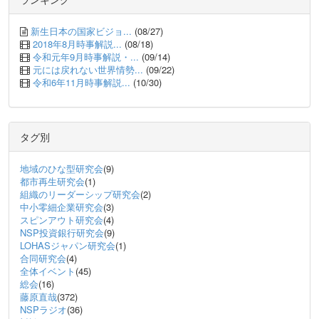
新生日本の国家ビジョ...
(08/27)
2018年8月時事解説...
(08/18)
令和元年9月時事解説・...
(09/14)
元には戻れない世界情勢...
(09/22)
令和6年11月時事解説...
(10/30)
タグ別
地域のひな型研究会
(9)
都市再生研究会
(1)
組織のリーダーシップ研究会
(2)
中小零細企業研究会
(3)
スピンアウト研究会
(4)
NSP投資銀行研究会
(9)
LOHASジャパン研究会
(1)
合同研究会
(4)
全体イベント
(45)
総会
(16)
藤原直哉
(372)
NSPラジオ
(36)