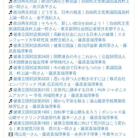
政治再生対談｜政治の責任と教育論｜自由民主党衆議院議員村上
誠一郎さん・前川喜平さん
政治再生対談｜どうする、日本の報道｜自由民主党衆議院議員村
上誠一郎さん・金平茂紀さん
政治再生対談｜そろそろ、新しい政治を始めよう！｜自由民主党
衆議院議員村上誠一郎さん・東京新聞社会部記者望月衣塑子さん
健康立国対談第26回｜高齢化社会における日本人の健康｜スタ
ンフォード大学研究員 池野文昭さん・藤原直哉理事長
健康立国対談第25回｜健康立国論｜政治評論家 森田実さん・藤
原直哉理事長
健康立国対談第24回｜国際連合の今とこれから｜公益財団法人
日本国際連合協会理事 伊勢桃代さん・藤原直哉理事長
健康立国対談第23回｜今の政治で日本がもつのか｜衆議院議
員 村上誠一郎さん・藤原直哉理事長
健康立国対談第22回｜思いを持つ人が動き出すには｜株式会社
エンパブリック 代表 広石拓司さま・藤原直哉理事長
健康立国対談第21回｜次世代に継承する日本｜HJA ジャポニス
ムアカデミー 学長 河端照孝さま・藤原直哉理事長
健康立国対談第20回｜畑から宇宙を観る｜遠山藤原学校農園長
林芳弘さま・藤原直哉理事長
健康立国対談第19回｜自転車で遠山郷を走ろう｜ボンシャス遠
山郷サイクリング倶楽部代表 森本一人さま・藤原直哉理事長
健康立国対談第18回｜健康立国推進に向けて荒川区はこう変わ
る｜東京都荒川区長 西川太一郎さま・藤原直哉理事長
増山晃一さん・藤原直哉理事長・永井洋子理事｜半農半カフェ