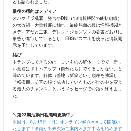
ども語られました。
最後の標的はメディア
オバマ「反乱罪」発言やDNI（18情報機関の統括組織）
の大改組・大量解雇に触れ、最終局面の敵は情報機関と
メディアだと主張。デレク・ジョンソンの著書どおりに
事態が進行しているとし、EBSやスマホを使った情報開
示を予告しています。
結び
トランプにできるのは「古いものの解体」までで、新し
い創造はボトムアップ（自分たち）でやるしかない、と
締めています。解体→整地→新築という順序を強調し、
「転換期こそ草の根で成功しているものが世の中を変え
る最大のチャンス」というメッセージでお話を終えまし
た。
＼第23期活動日程随時更新中／
次回は、8月16日（日）オンライン@Zoomにて開催い
たします！準備が出来次第ご案内＆参加申込を始めます