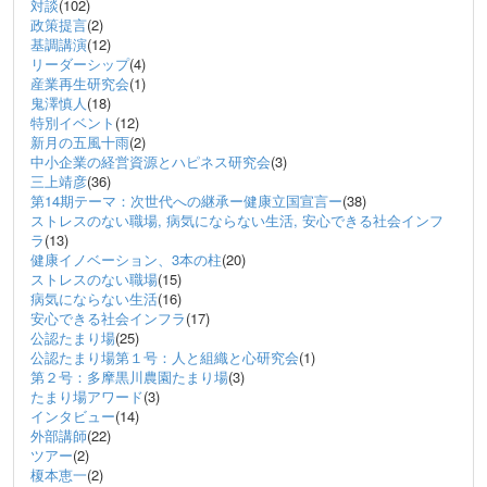
対談
(102)
政策提言
(2)
基調講演
(12)
リーダーシップ
(4)
産業再生研究会
(1)
鬼澤慎人
(18)
特別イベント
(12)
新月の五風十雨
(2)
中小企業の経営資源とハピネス研究会
(3)
三上靖彦
(36)
第14期テーマ：次世代への継承ー健康立国宣言ー
(38)
ストレスのない職場, 病気にならない生活, 安心できる社会インフ
ラ
(13)
健康イノベーション、3本の柱
(20)
ストレスのない職場
(15)
病気にならない生活
(16)
安心できる社会インフラ
(17)
公認たまり場
(25)
公認たまり場第１号：人と組織と心研究会
(1)
第２号：多摩黒川農園たまり場
(3)
たまり場アワード
(3)
インタビュー
(14)
外部講師
(22)
ツアー
(2)
榎本恵一
(2)