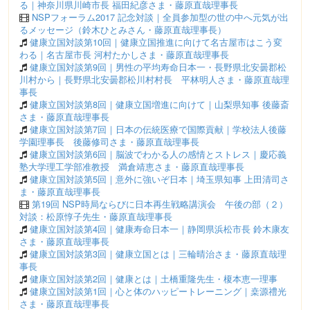
る｜神奈川県川崎市長 福田紀彦さま・藤原直哉理事長
NSPフォーラム2017 記念対談｜全員参加型の世の中へ元気が出
るメッセージ（鈴木ひとみさん・藤原直哉理事長）
健康立国対談第10回｜健康立国推進に向けて名古屋市はこう変
わる｜名古屋市長 河村たかしさま・藤原直哉理事長
健康立国対談第9回｜男性の平均寿命日本一・長野県北安曇郡松
川村から｜長野県北安曇郡松川村村長 平林明人さま・藤原直哉理
事長
健康立国対談第8回｜健康立国増進に向けて｜山梨県知事 後藤斎
さま・藤原直哉理事長
健康立国対談第7回｜日本の伝統医療で国際貢献｜学校法人後藤
学園理事長 後藤修司さま・藤原直哉理事長
健康立国対談第6回｜脳波でわかる人の感情とストレス｜慶応義
塾大学理工学部准教授 満倉靖恵さま・藤原直哉理事長
健康立国対談第5回｜意外に強いぞ日本｜埼玉県知事 上田清司さ
ま・藤原直哉理事長
第19回 NSP時局ならびに日本再生戦略講演会 午後の部（２）
対談：松原惇子先生・藤原直哉理事長
健康立国対談第4回｜健康寿命日本一｜静岡県浜松市長 鈴木康友
さま・藤原直哉理事長
健康立国対談第3回｜健康立国とは｜三輪晴治さま・藤原直哉理
事長
健康立国対談第2回｜健康とは｜土橋重隆先生・榎本恵一理事
健康立国対談第1回｜心と体のハッピートレーニング｜桒源禮光
さま・藤原直哉理事長