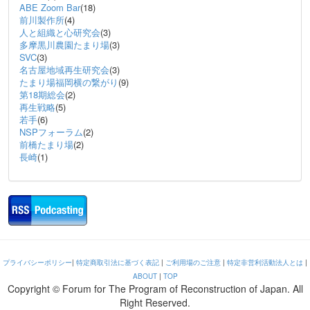
ABE Zoom Bar
(18)
前川製作所
(4)
人と組織と心研究会
(3)
多摩黒川農園たまり場
(3)
SVC
(3)
名古屋地域再生研究会
(3)
たまり場福岡横の繋がり
(9)
第18期総会
(2)
再生戦略
(5)
若手
(6)
NSPフォーラム
(2)
前橋たまり場
(2)
長崎
(1)
プライバシーポリシー
|
特定商取引法に基づく表記
|
ご利用場のご注意
|
特定非営利活動法人とは
|
ABOUT
|
TOP
Copyright © Forum for The Program of Reconstruction of Japan. All
Right Reserved.