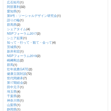
広石拓司
(1)
阿部重利
(32)
愛知県
(1)
第9号：ソーシャルデザイン研究会
(1)
語りの輪
(1)
群馬県
(2)
シェアタイム
(4)
NSPフォーラム2017
(2)
シニア起業
(1)
知って・行って・観て・会って
(4)
茨城県
(1)
新井和宏
(1)
NSPフォーラム2019
(2)
嶋﨑剛志
(2)
群馬
(1)
壮年就農GATE
(2)
健康立国対談
(72)
世代間継承
(7)
第17期総会
(2)
田中元子
(1)
埼玉県
(4)
千葉県
(2)
神奈川県
(1)
山梨県
(1)
静岡県
(1)