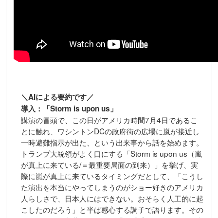
＼AIによる要約です／
導入：「Storm is upon us」
講演の冒頭で、この日がアメリカ時間7月4日であるこ
とに触れ、ワシントンDCの政府街の広場に嵐が接近し
一時避難指示が出た、という出来事から話を始めます。
トランプ大統領がよく口にする「Storm is upon us（嵐
が真上に来ている/＝最重要局面の到来）」を挙げ、実
際に嵐が真上に来ているタイミングだとして、「こうし
た演出を本当にやってしまうのがショー好きのアメリカ
人らしさで、日本人にはできない。おそらく人工的に起
こしたのだろう」と半ば感心する調子で語ります。その