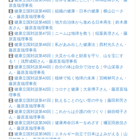
原直哉理事長
健康立国対談第49回｜組織の健康・日本の健康｜横山公一さ
ん・藤原直哉理事長
健康立国対談第48回｜地方自治体から進める日本再生｜鈴木康
友さん・藤原直哉理事長
健康立国対談第47回｜ニームは地球を救う｜稲葉眞澄さん・藤
原直哉理事長
健康立国対談第46回｜私があみ出した健康法｜西村光久さん・
藤原直哉理事長
健康立国対談第45回｜火災から命と財産を守り、山を宝にす
る！｜浅野成昭さん・藤原直哉理事長
健康立国対談第44回｜自分の体は自分で治せる｜中山栄基さ
ん・藤原直哉理事長
健康立国対談第43回｜植林で拓く地球の未来｜宮崎林司さん・
藤原直哉理事長
健康立国対談第42回｜コロナと健康｜大泉博子さん・藤原直哉
理事長
健康立国対談第41回｜飢えることのない世の中を｜藤田和芳さ
ん・藤原直哉理事長
健康立国対談第40回｜これからは介護の街づくり｜鍋谷晴子さ
ん・藤原直哉理事長
健康立国対談第39回｜健康寿命日本一をめざす｜襧冝田政信さ
ん・藤原直哉理事長
健康立国対談第38回｜エネルギー自立で日本はよみがえる｜山