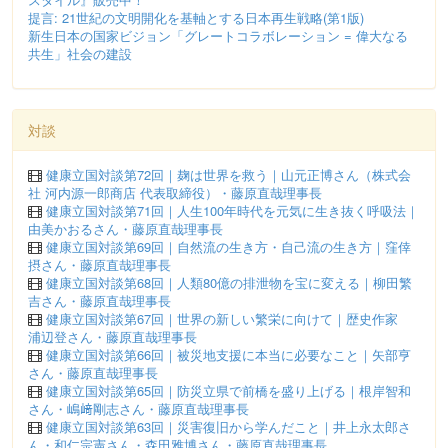
提言: 21世紀の文明開化を基軸とする日本再生戦略(第1版)
新生日本の国家ビジョン「グレートコラボレーション = 偉大なる
共生」社会の建設
対談
健康立国対談第72回｜麹は世界を救う｜山元正博さん（株式会
社 河内源一郎商店 代表取締役）・藤原直哉理事長
健康立国対談第71回｜人生100年時代を元気に生き抜く呼吸法｜
由美かおるさん・藤原直哉理事長
健康立国対談第69回｜自然流の生き方・自己流の生き方｜窪倖
摂さん・藤原直哉理事長
健康立国対談第68回｜人類80億の排泄物を宝に変える｜柳田繁
吉さん・藤原直哉理事長
健康立国対談第67回｜世界の新しい繁栄に向けて｜歴史作家
浦辺登さん・藤原直哉理事長
健康立国対談第66回｜被災地支援に本当に必要なこと｜矢部亨
さん・藤原直哉理事長
健康立国対談第65回｜防災立県で前橋を盛り上げる｜根岸智和
さん・嶋﨑剛志さん・藤原直哉理事長
健康立国対談第63回｜災害復旧から学んだこと｜井上永太郎さ
ん・和仁宗憲さん・森田雅博さん・藤原直哉理事長