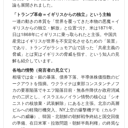
論も展開されました。
「トランプ革命＝イギリスからの独立」という主軸
一連の動きの本質を「世界を覆ってきた本物の悪魔＝イ
ギリスからの独立・解放」と位置づけ、米は1871年、
日は1868年にイギリスに乗っ取られたと主張。中国共
産党はイギリスが世界を不安定化させるための「装置」
であり、トランプがラシュモア山で語った「共産主義の
脅威」とは実はイギリスの脅威を指す、という知人の見
解も紹介しています。
各地の情勢（発言者の見立て）
相場では金・銀の暴落、債券下落、半導体株価指数のピ
ークアウトを指摘。ウクライナは東部コンスタンチノフ
カの要塞陥落でキエフ陥落目前・無条件降伏か政府消滅
かの二択とし、イスラエル／イラン情勢の核心は「シオ
ニストの核放棄・武装解除」にあると主張。北京の高層
ビルへの軽飛行機突入、NY上空の爆撃機デモ（カルテ
ルへの威嚇）、韓国・北朝鮮の朝鮮戦争終結と国交回復
の準備、在日米軍・拉致問題・朝鮮半島利権」の終焉な