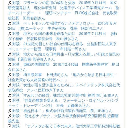
対談 フラーレンの応用の成功と失敗 2015年９月14日 国立
研究開発法人 理化学研究所 光電子デバイス工学研究チーム 副
チームリーダー ・ 理研ベンチャー FLOX株式会社 代表取締
役社長 田島右副さん
対談 ペットボトルで活躍するナノテクノロジー 2015年８月
24日 (株)ユーテック 中央研究所 課長 阿部浩二さん
対談 地方から国の未来を創るために 2015年７月31日 (株)
ダイ精研 代表取締役会長 秋山雅弘さん
対談 21世紀の新しい社会の仕組みを創る 公益財団法人東京
コミュニティー財団 理事長 市村浩一郎さん
対談 地方から始まる日本再生－ITが変える新しい行政と住民の
関係 千葉市長 熊谷俊人さん
対談 激動の国際情勢 2015年2月16日 国際紛争調停官 島田
久仁彦さん
対談 埼玉県知事 上田清司さん 「地方から始まる日本再生－
社会政策から人材開発の時代へ－ 」
対談「女性が活き活き生きるために」スパイスラック株式会社代
表取締役 グレイ俣野ゆき子さん
対談「すみわけの経営」株式会社前川製作所 顧問 前川正雄さん
対談 「世界の農業を変える」 フォーチュン・ロイヤル・パシフ
ィック・トレーディング社 社長 近藤道久さん
対談「再起日本！」株式会社前川製作所顧問 前川正雄さん
対談 「使えるナノテク」大阪大学接合科学研究所副所長 近藤勝
義先生
対談 「ナノテクが拓く日本の未来」信州大学工学部特別特任教