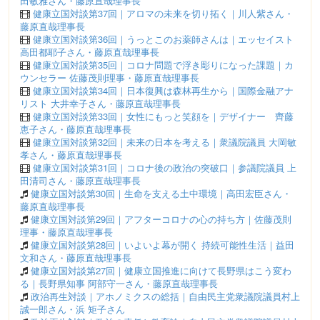
田敏雅さん・藤原直哉理事長
健康立国対談第37回｜アロマの未来を切り拓く｜川人紫さん・
藤原直哉理事長
健康立国対談第36回｜うっとこのお薬師さんは｜エッセイスト
高田都耶子さん・藤原直哉理事長
健康立国対談第35回｜コロナ問題で浮き彫りになった課題｜カ
ウンセラー 佐藤茂則理事・藤原直哉理事長
健康立国対談第34回｜日本復興は森林再生から｜国際金融アナ
リスト 大井幸子さん・藤原直哉理事長
健康立国対談第33回｜女性にもっと笑顔を｜デザイナー 齊藤
恵子さん・藤原直哉理事長
健康立国対談第32回｜未来の日本を考える｜衆議院議員 大岡敏
孝さん・藤原直哉理事長
健康立国対談第31回｜コロナ後の政治の突破口｜参議院議員 上
田清司さん・藤原直哉理事長
健康立国対談第30回｜生命を支える土中環境｜高田宏臣さん・
藤原直哉理事長
健康立国対談第29回｜アフターコロナの心の持ち方｜佐藤茂則
理事・藤原直哉理事長
健康立国対談第28回｜いよいよ幕が開く 持続可能性生活｜益田
文和さん・藤原直哉理事長
健康立国対談第27回｜健康立国推進に向けて長野県はこう変わ
る｜長野県知事 阿部守一さん・藤原直哉理事長
政治再生対談｜アホノミクスの総括｜自由民主党衆議院議員村上
誠一郎さん・浜 矩子さん