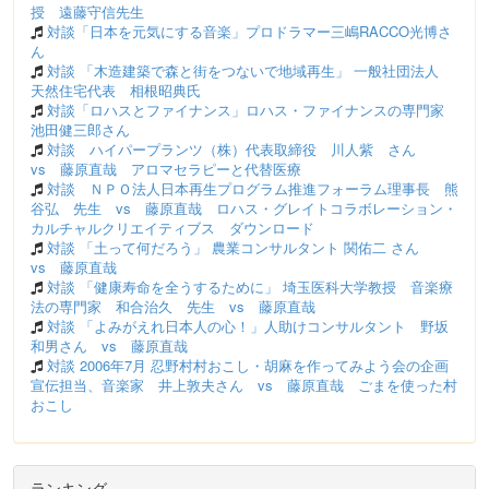
授 遠藤守信先生
対談「日本を元気にする音楽」プロドラマー三嶋RACCO光博さ
ん
対談 「木造建築で森と街をつないで地域再生」 一般社団法人
天然住宅代表 相根昭典氏
対談「ロハスとファイナンス」ロハス・ファイナンスの専門家
池田健三郎さん
対談 ハイパープランツ（株）代表取締役 川人紫 さん
vs 藤原直哉 アロマセラピーと代替医療
対談 ＮＰＯ法人日本再生プログラム推進フォーラム理事長 熊
谷弘 先生 vs 藤原直哉 ロハス・グレイトコラボレーション・
カルチャルクリエイティブス ダウンロード
対談 「土って何だろう」 農業コンサルタント 関佑二 さん
vs 藤原直哉
対談 「健康寿命を全うするために」 埼玉医科大学教授 音楽療
法の専門家 和合治久 先生 vs 藤原直哉
対談 「よみがえれ日本人の心！」人助けコンサルタント 野坂
和男さん vs 藤原直哉
対談 2006年7月 忍野村村おこし・胡麻を作ってみよう会の企画
宣伝担当、音楽家 井上敦夫さん vs 藤原直哉 ごまを使った村
おこし
ランキング