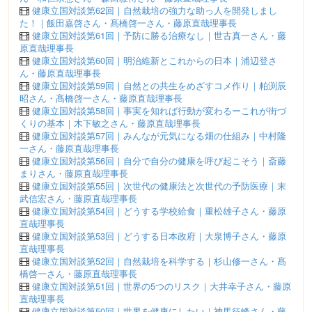
健康立国対談第62回｜自然栽培の強力な助っ人を開発しまし
た！｜飯田嘉啓さん・髙橋啓一さん・藤原直哉理事長
健康立国対談第61回｜予防に勝る治療なし｜世古真一さん・藤
原直哉理事長
健康立国対談第60回｜明治維新とこれからの日本｜浦辺登さ
ん・藤原直哉理事長
健康立国対談第59回｜自然との共生をめざすコメ作り｜粕渕辰
昭さん・髙橋啓一さん・藤原直哉理事長
健康立国対談第58回｜事実を知れば行動が変わるーこれが街づ
くりの基本｜木下敏之さん・藤原直哉理事長
健康立国対談第57回｜みんなが元気になる畑の仕組み｜中村隆
一さん・藤原直哉理事長
健康立国対談第56回｜自分で自分の健康を呼び起こそう｜斎藤
まりさん・藤原直哉理事長
健康立国対談第55回｜次世代の健康法と次世代の予防医療｜末
武信宏さん・藤原直哉理事長
健康立国対談第54回｜どうする学校給食｜重松雄子さん・藤原
直哉理事長
健康立国対談第53回｜どうする日本政府｜大泉博子さん・藤原
直哉理事長
健康立国対談第52回｜自然栽培を科学する｜杉山修一さん・髙
橋啓一さん・藤原直哉理事長
健康立国対談第51回｜世界の5つのリスク｜大井幸子さん・藤原
直哉理事長
健康立国対談第50回｜世界を健康にしたい｜神馬征峰さん・藤