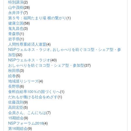
特別講演
(2)
山中茂樹
(28)
永井洋子
(7)
第５号：福岡たまり場 横の繋がり
(1)
健康立国
(58)
鬼丸昌也
(3)
青森県
(1)
岩手県
(1)
人間性尊重経済人連盟
(4)
NSPウェルネス・ラジオ, おしゃべりを紡ぐヨコ型・シェア型・参
加型
(32)
NSPウェルネス・ラジオ
(40)
おしゃべりを紡ぐヨコ型・シェア型・参加型
(37)
秋田県
(3)
絵巻
(5)
地域巡りシリーズ
(4)
長野県
(6)
食料自給率100％の国づくりへ
(1)
だれもが働ける社会をめざす
(1)
佐藤茂則
(9)
高田宏臣
(5)
会員さん、こんにちは
(7)
15期総会
(9)
NSPフォーラム2018
(4)
第16期総会
(9)