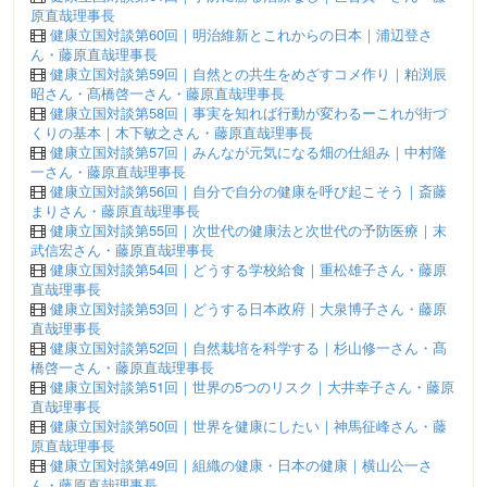
原直哉理事長
健康立国対談第60回｜明治維新とこれからの日本｜浦辺登さ
ん・藤原直哉理事長
健康立国対談第59回｜自然との共生をめざすコメ作り｜粕渕辰
昭さん・髙橋啓一さん・藤原直哉理事長
健康立国対談第58回｜事実を知れば行動が変わるーこれが街づ
くりの基本｜木下敏之さん・藤原直哉理事長
健康立国対談第57回｜みんなが元気になる畑の仕組み｜中村隆
一さん・藤原直哉理事長
健康立国対談第56回｜自分で自分の健康を呼び起こそう｜斎藤
まりさん・藤原直哉理事長
健康立国対談第55回｜次世代の健康法と次世代の予防医療｜末
武信宏さん・藤原直哉理事長
健康立国対談第54回｜どうする学校給食｜重松雄子さん・藤原
直哉理事長
健康立国対談第53回｜どうする日本政府｜大泉博子さん・藤原
直哉理事長
健康立国対談第52回｜自然栽培を科学する｜杉山修一さん・髙
橋啓一さん・藤原直哉理事長
健康立国対談第51回｜世界の5つのリスク｜大井幸子さん・藤原
直哉理事長
健康立国対談第50回｜世界を健康にしたい｜神馬征峰さん・藤
原直哉理事長
健康立国対談第49回｜組織の健康・日本の健康｜横山公一さ
ん・藤原直哉理事長