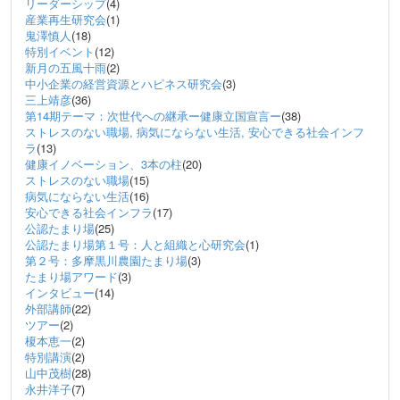
リーダーシップ
(4)
産業再生研究会
(1)
鬼澤慎人
(18)
特別イベント
(12)
新月の五風十雨
(2)
中小企業の経営資源とハピネス研究会
(3)
三上靖彦
(36)
第14期テーマ：次世代への継承ー健康立国宣言ー
(38)
ストレスのない職場, 病気にならない生活, 安心できる社会インフ
ラ
(13)
健康イノベーション、3本の柱
(20)
ストレスのない職場
(15)
病気にならない生活
(16)
安心できる社会インフラ
(17)
公認たまり場
(25)
公認たまり場第１号：人と組織と心研究会
(1)
第２号：多摩黒川農園たまり場
(3)
たまり場アワード
(3)
インタビュー
(14)
外部講師
(22)
ツアー
(2)
榎本恵一
(2)
特別講演
(2)
山中茂樹
(28)
永井洋子
(7)