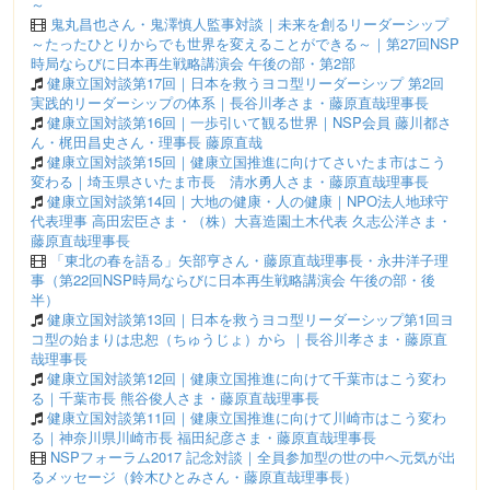
～
鬼丸昌也さん・鬼澤慎人監事対談｜未来を創るリーダーシップ
～たったひとりからでも世界を変えることができる～｜第27回NSP
時局ならびに日本再生戦略講演会 午後の部・第2部
健康立国対談第17回｜日本を救うヨコ型リーダーシップ 第2回
実践的リーダーシップの体系｜長谷川孝さま・藤原直哉理事長
健康立国対談第16回｜一歩引いて観る世界｜NSP会員 藤川都さ
ん・梶田昌史さん・理事長 藤原直哉
健康立国対談第15回｜健康立国推進に向けてさいたま市はこう
変わる｜埼玉県さいたま市長 清水勇人さま・藤原直哉理事長
健康立国対談第14回｜大地の健康・人の健康｜NPO法人地球守
代表理事 高田宏臣さま・（株）大喜造園土木代表 久志公洋さま・
藤原直哉理事長
「東北の春を語る」矢部亨さん・藤原直哉理事長・永井洋子理
事（第22回NSP時局ならびに日本再生戦略講演会 午後の部・後
半）
健康立国対談第13回｜日本を救うヨコ型リーダーシップ第1回ヨ
コ型の始まりは忠恕（ちゅうじょ）から ｜長谷川孝さま・藤原直
哉理事長
健康立国対談第12回｜健康立国推進に向けて千葉市はこう変わ
る｜千葉市長 熊谷俊人さま・藤原直哉理事長
健康立国対談第11回｜健康立国推進に向けて川崎市はこう変わ
る｜神奈川県川崎市長 福田紀彦さま・藤原直哉理事長
NSPフォーラム2017 記念対談｜全員参加型の世の中へ元気が出
るメッセージ（鈴木ひとみさん・藤原直哉理事長）