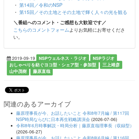
・
第14回／令和のNSP
・
第15回／その土地とその土地で輝く人々の光を観る
＼番組へのコメント・ご感想も大歓迎です／
こちらのコメントフォーム
よりお気軽にお寄せくださ
い。
2019-09-19
NSPウェルネス・ラジオ
NSPラジオ
おしゃべりを紡ぐヨコ型・シェア型・参加型
三上靖彦
山中茂樹
藤原直哉
関連のあるアーカイブ
藤原理事長が今、お話したいこと 令和8年7月編 / 第117回
NSP時局ならびに日本再生戦略講演会
(2026-07-06)
令和8年6月時事解説・時局分析｜藤原直哉理事長（収録型）
(2026-06-27)
藤原理事長が今、お話したいこと 令和8年6月編 / 第116回