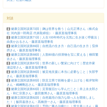
対談
健康立国対談第72回｜麹は世界を救う｜山元正博さん（株式会
社 河内源一郎商店 代表取締役）・藤原直哉理事長
健康立国対談第71回｜人生100年時代を元気に生き抜く呼吸法｜
由美かおるさん・藤原直哉理事長
健康立国対談第69回｜自然流の生き方・自己流の生き方｜窪倖
摂さん・藤原直哉理事長
健康立国対談第68回｜人類80億の排泄物を宝に変える｜柳田繁
吉さん・藤原直哉理事長
健康立国対談第67回｜世界の新しい繁栄に向けて｜歴史作家
浦辺登さん・藤原直哉理事長
健康立国対談第66回｜被災地支援に本当に必要なこと｜矢部亨
さん・藤原直哉理事長
健康立国対談第65回｜防災立県で前橋を盛り上げる｜根岸智和
さん・嶋﨑剛志さん・藤原直哉理事長
健康立国対談第63回｜災害復旧から学んだこと｜井上永太郎さ
ん・和仁宗憲さん・森田雅博さん・藤原直哉理事長
健康立国対談第62回｜自然栽培の強力な助っ人を開発しまし
た！｜飯田嘉啓さん・髙橋啓一さん・藤原直哉理事長
健康立国対談第61回｜予防に勝る治療なし｜世古真一さん・藤