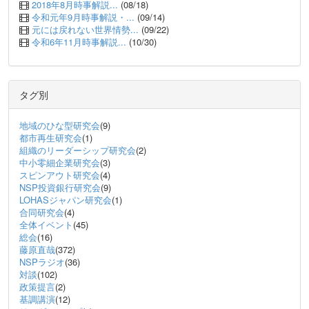
2018年8月時事解説...
(08/18)
令和元年9月時事解説・...
(09/14)
元には戻れない世界情勢...
(09/22)
令和6年11月時事解説...
(10/30)
タグ別
地域のひな型研究会
(9)
都市再生研究会
(1)
組織のリーダーシップ研究会
(2)
中小零細企業研究会
(3)
スピンアウト研究会
(4)
NSP投資銀行研究会
(9)
LOHASジャパン研究会
(1)
合同研究会
(4)
全体イベント
(45)
総会
(16)
藤原直哉
(372)
NSPラジオ
(36)
対談
(102)
政策提言
(2)
基調講演
(12)