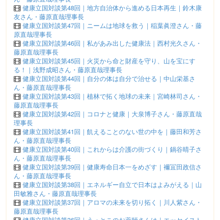
健康立国対談第48回｜地方自治体から進める日本再生｜鈴木康
友さん・藤原直哉理事長
健康立国対談第47回｜ニームは地球を救う｜稲葉眞澄さん・藤
原直哉理事長
健康立国対談第46回｜私があみ出した健康法｜西村光久さん・
藤原直哉理事長
健康立国対談第45回｜火災から命と財産を守り、山を宝にす
る！｜浅野成昭さん・藤原直哉理事長
健康立国対談第44回｜自分の体は自分で治せる｜中山栄基さ
ん・藤原直哉理事長
健康立国対談第43回｜植林で拓く地球の未来｜宮崎林司さん・
藤原直哉理事長
健康立国対談第42回｜コロナと健康｜大泉博子さん・藤原直哉
理事長
健康立国対談第41回｜飢えることのない世の中を｜藤田和芳さ
ん・藤原直哉理事長
健康立国対談第40回｜これからは介護の街づくり｜鍋谷晴子さ
ん・藤原直哉理事長
健康立国対談第39回｜健康寿命日本一をめざす｜襧冝田政信さ
ん・藤原直哉理事長
健康立国対談第38回｜エネルギー自立で日本はよみがえる｜山
田敏雅さん・藤原直哉理事長
健康立国対談第37回｜アロマの未来を切り拓く｜川人紫さん・
藤原直哉理事長
健康立国対談第36回｜うっとこのお薬師さんは｜エッセイスト