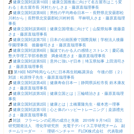
健康立国対談第10回｜健康立国推進に向けて名古屋市はこう変
わる｜名古屋市長 河村たかしさま・藤原直哉理事長
健康立国対談第9回｜男性の平均寿命日本一・長野県北安曇郡松
川村から｜長野県北安曇郡松川村村長 平林明人さま・藤原直哉理
事長
健康立国対談第8回｜健康立国増進に向けて｜山梨県知事 後藤斎
さま・藤原直哉理事長
健康立国対談第7回｜日本の伝統医療で国際貢献｜学校法人後藤
学園理事長 後藤修司さま・藤原直哉理事長
健康立国対談第6回｜脳波でわかる人の感情とストレス｜慶応義
塾大学理工学部准教授 満倉靖恵さま・藤原直哉理事長
健康立国対談第5回｜意外に強いぞ日本｜埼玉県知事 上田清司さ
ま・藤原直哉理事長
第19回 NSP時局ならびに日本再生戦略講演会 午後の部（２）
対談：松原惇子先生・藤原直哉理事長
健康立国対談第4回｜健康寿命日本一｜静岡県浜松市長 鈴木康友
さま・藤原直哉理事長
健康立国対談第3回｜健康立国とは｜三輪晴治さま・藤原直哉理
事長
健康立国対談第2回｜健康とは｜土橋重隆先生・榎本恵一理事
健康立国対談第1回｜心と体のハッピートレーニング｜桒源禮光
さま・藤原直哉理事長
対談 フラーレンの応用の成功と失敗 2015年９月14日 国立
研究開発法人 理化学研究所 光電子デバイス工学研究チーム 副
チームリーダー ・ 理研ベンチャー FLOX株式会社 代表取締