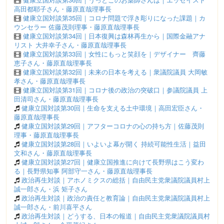
高田都耶子さん・藤原直哉理事長
健康立国対談第35回｜コロナ問題で浮き彫りになった課題｜カ
ウンセラー 佐藤茂則理事・藤原直哉理事長
健康立国対談第34回｜日本復興は森林再生から｜国際金融アナ
リスト 大井幸子さん・藤原直哉理事長
健康立国対談第33回｜女性にもっと笑顔を｜デザイナー 齊藤
恵子さん・藤原直哉理事長
健康立国対談第32回｜未来の日本を考える｜衆議院議員 大岡敏
孝さん・藤原直哉理事長
健康立国対談第31回｜コロナ後の政治の突破口｜参議院議員 上
田清司さん・藤原直哉理事長
健康立国対談第30回｜生命を支える土中環境｜高田宏臣さん・
藤原直哉理事長
健康立国対談第29回｜アフターコロナの心の持ち方｜佐藤茂則
理事・藤原直哉理事長
健康立国対談第28回｜いよいよ幕が開く 持続可能性生活｜益田
文和さん・藤原直哉理事長
健康立国対談第27回｜健康立国推進に向けて長野県はこう変わ
る｜長野県知事 阿部守一さん・藤原直哉理事長
政治再生対談｜アホノミクスの総括｜自由民主党衆議院議員村上
誠一郎さん・浜 矩子さん
政治再生対談｜政治の責任と教育論｜自由民主党衆議院議員村上
誠一郎さん・前川喜平さん
政治再生対談｜どうする、日本の報道｜自由民主党衆議院議員村