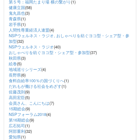
第５号：福岡たまり場 横の繋がり
(1)
健康立国
(58)
鬼丸昌也
(3)
青森県
(1)
岩手県
(1)
人間性尊重経済人連盟
(4)
NSPウェルネス・ラジオ, おしゃべりを紡ぐヨコ型・シェア型・参
加型
(32)
NSPウェルネス・ラジオ
(40)
おしゃべりを紡ぐヨコ型・シェア型・参加型
(37)
秋田県
(3)
絵巻
(5)
地域巡りシリーズ
(4)
長野県
(6)
食料自給率100％の国づくりへ
(1)
だれもが働ける社会をめざす
(1)
佐藤茂則
(9)
高田宏臣
(5)
会員さん、こんにちは
(7)
15期総会
(9)
NSPフォーラム2018
(4)
第16期総会
(9)
広石拓司
(1)
阿部重利
(32)
愛知県
(1)