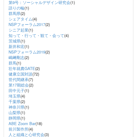
第9号：ソーシャルデザイン研究会
(1)
語りの輪
(1)
群馬県
(2)
シェアタイム
(4)
NSPフォーラム2017
(2)
シニア起業
(1)
知って・行って・観て・会って
(4)
茨城県
(1)
新井和宏
(1)
NSPフォーラム2019
(2)
嶋﨑剛志
(2)
群馬
(1)
壮年就農GATE
(2)
健康立国対談
(72)
世代間継承
(7)
第17期総会
(2)
田中元子
(1)
埼玉県
(4)
千葉県
(2)
神奈川県
(1)
山梨県
(1)
静岡県
(1)
ABE Zoom Bar
(18)
前川製作所
(4)
人と組織と心研究会
(3)