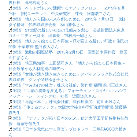
役社長 田島右副さん
対談 ペットボトルで活躍するナノテクノロジー 2015年８月
24日 (株)ユーテック 中央研究所 課長 阿部浩二さん
対談 地方から国の未来を創るために 2015年７月31日 (株)
ダイ精研 代表取締役会長 秋山雅弘さん
対談 21世紀の新しい社会の仕組みを創る 公益財団法人東京
コミュニティー財団 理事長 市村浩一郎さん
対談 地方から始まる日本再生－ITが変える新しい行政と住民の
関係 千葉市長 熊谷俊人さん
対談 激動の国際情勢 2015年2月16日 国際紛争調停官 島田
久仁彦さん
対談 埼玉県知事 上田清司さん 「地方から始まる日本再生－
社会政策から人材開発の時代へ－ 」
対談「女性が活き活き生きるために」スパイスラック株式会社代
表取締役 グレイ俣野ゆき子さん
対談「すみわけの経営」株式会社前川製作所 顧問 前川正雄さん
対談 「世界の農業を変える」 フォーチュン・ロイヤル・パシフ
ィック・トレーディング社 社長 近藤道久さん
対談「再起日本！」株式会社前川製作所顧問 前川正雄さん
対談 「使えるナノテク」大阪大学接合科学研究所副所長 近藤勝
義先生
対談 「ナノテクが拓く日本の未来」信州大学工学部特別特任教
授 遠藤守信先生
対談「日本を元気にする音楽」プロドラマー三嶋RACCO光博さ
ん