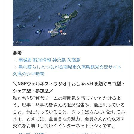
参考
・
南城市 観光情報 神の島 久高島
・
島の暮らしとつながる南城市久高島観光交流サイト
久高のシマ時間
＼NSPウェルネス・ラジオ｜おしゃべりを紡ぐヨコ型・
シェア型・参加型／
私たちNSP運営チームの雰囲気を感じていただけるよ
う、理事・監事の皆さんの近況報告や、最近思っている
こと、気になっていること、ざっくばらんにお話してい
ます。ときには、全国各地の魅力、会員さんとの双方向
交流をお届けしていくインターネットラジオです。