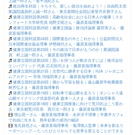
上誠一郎さん・金平茂紀さん
政治再生対談｜そろそろ、新しい政治を始めよう！｜自由民主党
衆議院議員村上誠一郎さん・東京新聞社会部記者望月衣塑子さん
健康立国対談第26回｜高齢化社会における日本人の健康｜スタ
ンフォード大学研究員 池野文昭さん・藤原直哉理事長
健康立国対談第25回｜健康立国論｜政治評論家 森田実さん・藤
原直哉理事長
健康立国対談第24回｜国際連合の今とこれから｜公益財団法人
日本国際連合協会理事 伊勢桃代さん・藤原直哉理事長
健康立国対談第23回｜今の政治で日本がもつのか｜衆議院議
員 村上誠一郎さん・藤原直哉理事長
健康立国対談第22回｜思いを持つ人が動き出すには｜株式会社
エンパブリック 代表 広石拓司さま・藤原直哉理事長
健康立国対談第21回｜次世代に継承する日本｜HJA ジャポニス
ムアカデミー 学長 河端照孝さま・藤原直哉理事長
健康立国対談第20回｜畑から宇宙を観る｜遠山藤原学校農園長
林芳弘さま・藤原直哉理事長
健康立国対談第19回｜自転車で遠山郷を走ろう｜ボンシャス遠
山郷サイクリング倶楽部代表 森本一人さま・藤原直哉理事長
健康立国対談第18回｜健康立国推進に向けて荒川区はこう変わ
る｜東京都荒川区長 西川太一郎さま・藤原直哉理事長
増山晃一さん・藤原直哉理事長・永井洋子理事｜半農半カフェ
で自由に生きる 熟年起業の成功の秘訣
鬼丸昌也さん・藤原直哉理事長・鬼澤慎人監事｜未来を創るリ
ーダーシップ ～たったひとりからでも世界を変えることができる