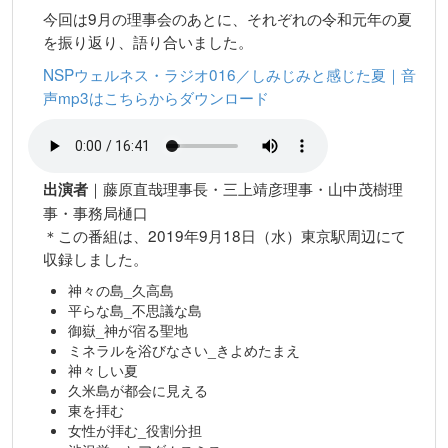
今回は9月の理事会のあとに、それぞれの令和元年の夏
を振り返り、語り合いました。
NSPウェルネス・ラジオ016／しみじみと感じた夏｜音
声mp3はこちらからダウンロード
｜藤原直哉理事長・三上靖彦理事・山中茂樹理
出演者
事・事務局樋口
＊この番組は、2019年9月18日（水）東京駅周辺にて
収録しました。
神々の島_久高島
平らな島_不思議な島
御嶽_神が宿る聖地
ミネラルを浴びなさい_きよめたまえ
神々しい夏
久米島が都会に見える
東を拝む
女性が拝む_役割分担