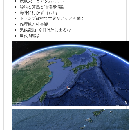
渋沢栄一とアダムスミス
論語と算盤と道徳感情論
海外に行かず_行けず
トランプ政権で世界がどんどん動く
倫理観と社会観
気候変動_今日は外に出るな
世代間継承