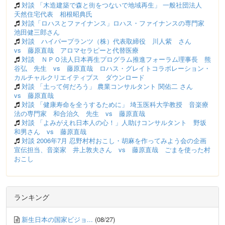
対談 「木造建築で森と街をつないで地域再生」 一般社団法人
天然住宅代表 相根昭典氏
対談「ロハスとファイナンス」ロハス・ファイナンスの専門家
池田健三郎さん
対談 ハイパープランツ（株）代表取締役 川人紫 さん
vs 藤原直哉 アロマセラピーと代替医療
対談 ＮＰＯ法人日本再生プログラム推進フォーラム理事長 熊
谷弘 先生 vs 藤原直哉 ロハス・グレイトコラボレーション・
カルチャルクリエイティブス ダウンロード
対談 「土って何だろう」 農業コンサルタント 関佑二 さん
vs 藤原直哉
対談 「健康寿命を全うするために」 埼玉医科大学教授 音楽療
法の専門家 和合治久 先生 vs 藤原直哉
対談 「よみがえれ日本人の心！」人助けコンサルタント 野坂
和男さん vs 藤原直哉
対談 2006年7月 忍野村村おこし・胡麻を作ってみよう会の企画
宣伝担当、音楽家 井上敦夫さん vs 藤原直哉 ごまを使った村
おこし
ランキング
新生日本の国家ビジョ...
(08/27)