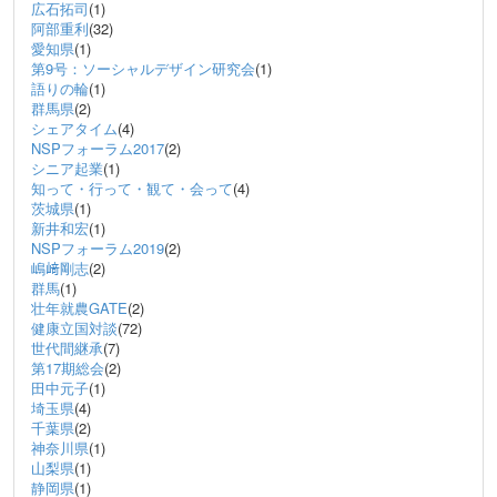
広石拓司
(1)
阿部重利
(32)
愛知県
(1)
第9号：ソーシャルデザイン研究会
(1)
語りの輪
(1)
群馬県
(2)
シェアタイム
(4)
NSPフォーラム2017
(2)
シニア起業
(1)
知って・行って・観て・会って
(4)
茨城県
(1)
新井和宏
(1)
NSPフォーラム2019
(2)
嶋﨑剛志
(2)
群馬
(1)
壮年就農GATE
(2)
健康立国対談
(72)
世代間継承
(7)
第17期総会
(2)
田中元子
(1)
埼玉県
(4)
千葉県
(2)
神奈川県
(1)
山梨県
(1)
静岡県
(1)