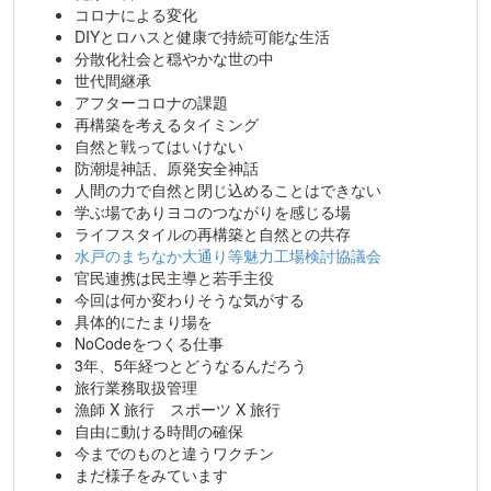
コロナによる変化
DIYとロハスと健康で持続可能な生活
分散化社会と穏やかな世の中
世代間継承
アフターコロナの課題
再構築を考えるタイミング
自然と戦ってはいけない
防潮堤神話、原発安全神話
人間の力で自然と閉じ込めることはできない
学ぶ場でありヨコのつながりを感じる場
ライフスタイルの再構築と自然との共存
水戸のまちなか大通り等魅力工場検討協議会
官民連携は民主導と若手主役
今回は何か変わりそうな気がする
具体的にたまり場を
NoCodeをつくる仕事
3年、5年経つとどうなるんだろう
旅行業務取扱管理
漁師 X 旅行 スポーツ X 旅行
自由に動ける時間の確保
今までのものと違うワクチン
まだ様子をみています