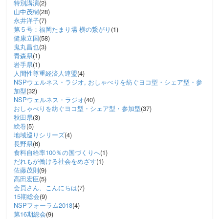
特別講演
(2)
山中茂樹
(28)
永井洋子
(7)
第５号：福岡たまり場 横の繋がり
(1)
健康立国
(58)
鬼丸昌也
(3)
青森県
(1)
岩手県
(1)
人間性尊重経済人連盟
(4)
NSPウェルネス・ラジオ, おしゃべりを紡ぐヨコ型・シェア型・参
加型
(32)
NSPウェルネス・ラジオ
(40)
おしゃべりを紡ぐヨコ型・シェア型・参加型
(37)
秋田県
(3)
絵巻
(5)
地域巡りシリーズ
(4)
長野県
(6)
食料自給率100％の国づくりへ
(1)
だれもが働ける社会をめざす
(1)
佐藤茂則
(9)
高田宏臣
(5)
会員さん、こんにちは
(7)
15期総会
(9)
NSPフォーラム2018
(4)
第16期総会
(9)