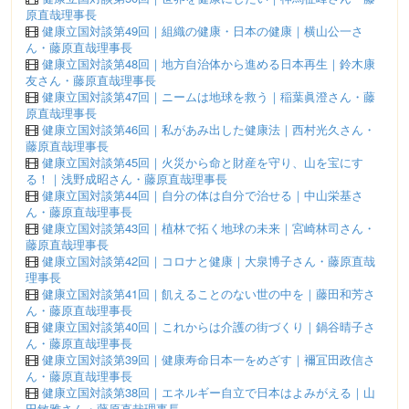
原直哉理事長
健康立国対談第49回｜組織の健康・日本の健康｜横山公一さ
ん・藤原直哉理事長
健康立国対談第48回｜地方自治体から進める日本再生｜鈴木康
友さん・藤原直哉理事長
健康立国対談第47回｜ニームは地球を救う｜稲葉眞澄さん・藤
原直哉理事長
健康立国対談第46回｜私があみ出した健康法｜西村光久さん・
藤原直哉理事長
健康立国対談第45回｜火災から命と財産を守り、山を宝にす
る！｜浅野成昭さん・藤原直哉理事長
健康立国対談第44回｜自分の体は自分で治せる｜中山栄基さ
ん・藤原直哉理事長
健康立国対談第43回｜植林で拓く地球の未来｜宮崎林司さん・
藤原直哉理事長
健康立国対談第42回｜コロナと健康｜大泉博子さん・藤原直哉
理事長
健康立国対談第41回｜飢えることのない世の中を｜藤田和芳さ
ん・藤原直哉理事長
健康立国対談第40回｜これからは介護の街づくり｜鍋谷晴子さ
ん・藤原直哉理事長
健康立国対談第39回｜健康寿命日本一をめざす｜襧冝田政信さ
ん・藤原直哉理事長
健康立国対談第38回｜エネルギー自立で日本はよみがえる｜山
田敏雅さん・藤原直哉理事長