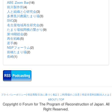
ABE Zoom Bar
(18)
前川製作所
(4)
人と組織と心研究会
(3)
多摩黒川農園たまり場
(3)
SVC
(3)
名古屋地域再生研究会
(3)
たまり場福岡横の繋がり
(9)
第18期総会
(2)
再生戦略
(5)
若手
(6)
NSPフォーラム
(2)
前橋たまり場
(2)
長崎
(1)
プライバシーポリシー
|
特定商取引法に基づく表記
|
ご利用場のご注意
|
特定非営利活動法人とは
|
ABOUT
|
TOP
Copyright © Forum for The Program of Reconstruction of Japan. All
Right Reserved.