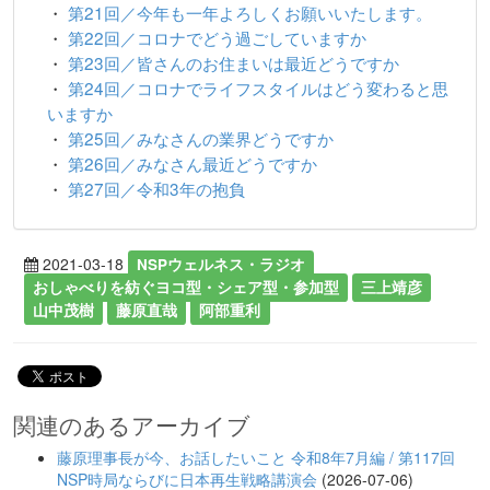
・
第21回／今年も一年よろしくお願いいたします。
・
第22回／コロナでどう過ごしていますか
・
第23回／皆さんのお住まいは最近どうですか
・
第24回／コロナでライフスタイルはどう変わると思
いますか
・
第25回／みなさんの業界どうですか
・
第26回／みなさん最近どうですか
・
第27回／令和3年の抱負
2021-03-18
NSPウェルネス・ラジオ
おしゃべりを紡ぐヨコ型・シェア型・参加型
三上靖彦
山中茂樹
藤原直哉
阿部重利
関連のあるアーカイブ
藤原理事長が今、お話したいこと 令和8年7月編 / 第117回
NSP時局ならびに日本再生戦略講演会
(2026-07-06)