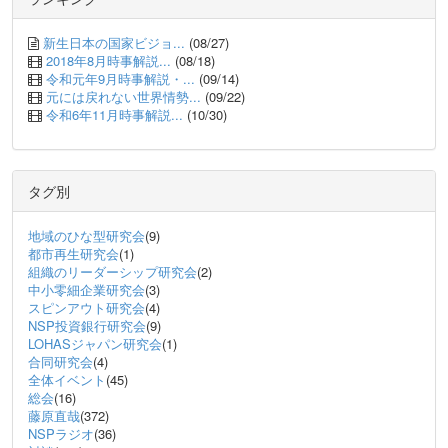
新生日本の国家ビジョ...
(08/27)
2018年8月時事解説...
(08/18)
令和元年9月時事解説・...
(09/14)
元には戻れない世界情勢...
(09/22)
令和6年11月時事解説...
(10/30)
タグ別
地域のひな型研究会
(9)
都市再生研究会
(1)
組織のリーダーシップ研究会
(2)
中小零細企業研究会
(3)
スピンアウト研究会
(4)
NSP投資銀行研究会
(9)
LOHASジャパン研究会
(1)
合同研究会
(4)
全体イベント
(45)
総会
(16)
藤原直哉
(372)
NSPラジオ
(36)