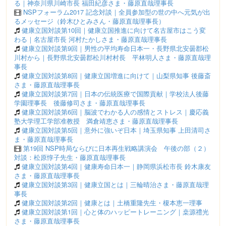
る｜神奈川県川崎市長 福田紀彦さま・藤原直哉理事長
NSPフォーラム2017 記念対談｜全員参加型の世の中へ元気が出
るメッセージ（鈴木ひとみさん・藤原直哉理事長）
健康立国対談第10回｜健康立国推進に向けて名古屋市はこう変
わる｜名古屋市長 河村たかしさま・藤原直哉理事長
健康立国対談第9回｜男性の平均寿命日本一・長野県北安曇郡松
川村から｜長野県北安曇郡松川村村長 平林明人さま・藤原直哉理
事長
健康立国対談第8回｜健康立国増進に向けて｜山梨県知事 後藤斎
さま・藤原直哉理事長
健康立国対談第7回｜日本の伝統医療で国際貢献｜学校法人後藤
学園理事長 後藤修司さま・藤原直哉理事長
健康立国対談第6回｜脳波でわかる人の感情とストレス｜慶応義
塾大学理工学部准教授 満倉靖恵さま・藤原直哉理事長
健康立国対談第5回｜意外に強いぞ日本｜埼玉県知事 上田清司さ
ま・藤原直哉理事長
第19回 NSP時局ならびに日本再生戦略講演会 午後の部（２）
対談：松原惇子先生・藤原直哉理事長
健康立国対談第4回｜健康寿命日本一｜静岡県浜松市長 鈴木康友
さま・藤原直哉理事長
健康立国対談第3回｜健康立国とは｜三輪晴治さま・藤原直哉理
事長
健康立国対談第2回｜健康とは｜土橋重隆先生・榎本恵一理事
健康立国対談第1回｜心と体のハッピートレーニング｜桒源禮光
さま・藤原直哉理事長