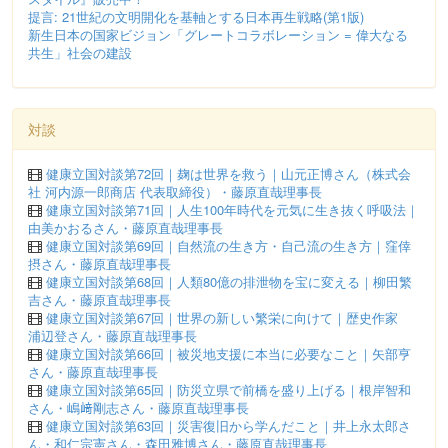
提言: 21世紀の文明開化を基軸とする日本再生戦略(第1版)
新生日本の国家ビジョン「グレートコラボレーション = 偉大なる
共生」社会の建設
対談
健康立国対談第72回｜麹は世界を救う｜山元正博さん（株式会
社 河内源一郎商店 代表取締役）・藤原直哉理事長
健康立国対談第71回｜人生100年時代を元気に生き抜く呼吸法｜
由美かおるさん・藤原直哉理事長
健康立国対談第69回｜自然流の生き方・自己流の生き方｜窪倖
摂さん・藤原直哉理事長
健康立国対談第68回｜人類80億の排泄物を宝に変える｜柳田繁
吉さん・藤原直哉理事長
健康立国対談第67回｜世界の新しい繁栄に向けて｜歴史作家
浦辺登さん・藤原直哉理事長
健康立国対談第66回｜被災地支援に本当に必要なこと｜矢部亨
さん・藤原直哉理事長
健康立国対談第65回｜防災立県で前橋を盛り上げる｜根岸智和
さん・嶋﨑剛志さん・藤原直哉理事長
健康立国対談第63回｜災害復旧から学んだこと｜井上永太郎さ
ん・和仁宗憲さん・森田雅博さん・藤原直哉理事長