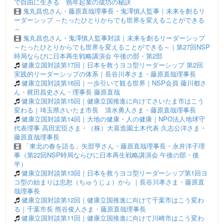
で自由に生きる 熟年起業の成功の秘訣
鬼丸昌也さん・藤原直哉理事長・鬼澤慎人監事｜未来を創るリ
ーダーシップ ～たったひとりからでも世界を変えることができる
～
鬼丸昌也さん・鬼澤慎人監事対談｜未来を創るリーダーシップ
～たったひとりからでも世界を変えることができる～｜第27回NSP
時局ならびに日本再生戦略講演会 午後の部・第2部
健康立国対談第17回｜日本を救うヨコ型リーダーシップ 第2回
実践的リーダーシップの体系｜長谷川孝さま・藤原直哉理事長
健康立国対談第16回｜一歩引いて観る世界｜NSP会員 藤川都さ
ん・梶田昌史さん・理事長 藤原直哉
健康立国対談第15回｜健康立国推進に向けてさいたま市はこう
変わる｜埼玉県さいたま市長 清水勇人さま・藤原直哉理事長
健康立国対談第14回｜大地の健康・人の健康｜NPO法人地球守
代表理事 高田宏臣さま・（株）大喜造園土木代表 久志公洋さま・
藤原直哉理事長
「東北の春を語る」矢部亨さん・藤原直哉理事長・永井洋子理
事（第22回NSP時局ならびに日本再生戦略講演会 午後の部・後
半）
健康立国対談第13回｜日本を救うヨコ型リーダーシップ第1回ヨ
コ型の始まりは忠恕（ちゅうじょ）から ｜長谷川孝さま・藤原直
哉理事長
健康立国対談第12回｜健康立国推進に向けて千葉市はこう変わ
る｜千葉市長 熊谷俊人さま・藤原直哉理事長
健康立国対談第11回｜健康立国推進に向けて川崎市はこう変わ