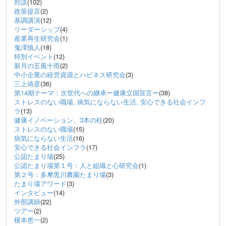
対談
(102)
政策提言
(2)
基調講演
(12)
リーダーシップ
(4)
産業再生研究会
(1)
鬼澤慎人
(18)
特別イベント
(12)
新月の五風十雨
(2)
中小企業の経営資源とハピネス研究会
(3)
三上靖彦
(36)
第14期テーマ：次世代への継承ー健康立国宣言ー
(38)
ストレスのない職場, 病気にならない生活, 安心できる社会インフ
ラ
(13)
健康イノベーション、3本の柱
(20)
ストレスのない職場
(15)
病気にならない生活
(16)
安心できる社会インフラ
(17)
公認たまり場
(25)
公認たまり場第１号：人と組織と心研究会
(1)
第２号：多摩黒川農園たまり場
(3)
たまり場アワード
(3)
インタビュー
(14)
外部講師
(22)
ツアー
(2)
榎本恵一
(2)