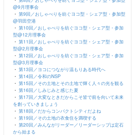
@9月理事会
・
第9回／おしゃべりを紡ぐヨコ型・シェア型・参加型
@羽田空港
・
第10回／おしゃべりを紡ぐヨコ型・シェア型・参加
型@12月理事会
・
第11回／おしゃべりを紡ぐヨコ型・シェア型・参加
型@2月理事会
・
第12回／おしゃべりを紡ぐヨコ型・シェア型・参加
型@3月理事会
・
第13回／ヨコにつながり温もりある時代へ
・
第14回／令和のNSP
・
第15回／その土地とその土地で輝く人々の光を観る
・
第16回／しみじみと感じた夏
・
第17回／大変なときだからこそ皆で前を向いて未来
を創っていきましょう
・
第18回／だからコンパクトシティだよね
・
第19回／その土地の衣食住を満喫する
・
第20回／みんながリーダー／リーダーシップは定石
から始まる