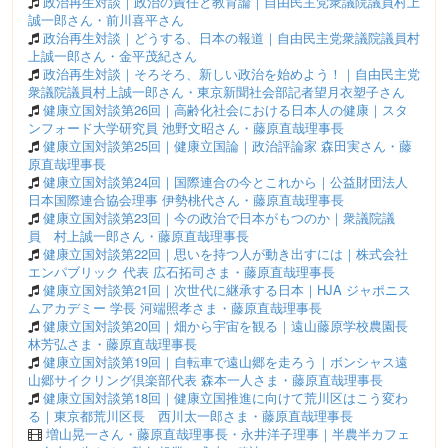
政治再生対談｜政治の責任と教育論｜自由民主党衆議院議員村上
誠一郎さん・前川喜平さん
政治再生対談｜どうする、日本の報道｜自由民主党衆議院議員村
上誠一郎さん・金平茂紀さん
政治再生対談｜そろそろ、新しい政治を始めよう！｜自由民主党
衆議院議員村上誠一郎さん・東京新聞社会部記者望月衣塑子さん
健康立国対談第26回｜高齢化社会における日本人の健康｜スタ
ンフォード大学研究員 池野文昭さん・藤原直哉理事長
健康立国対談第25回｜健康立国論｜政治評論家 森田実さん・藤
原直哉理事長
健康立国対談第24回｜国際連合の今とこれから｜公益財団法人
日本国際連合協会理事 伊勢桃代さん・藤原直哉理事長
健康立国対談第23回｜今の政治で日本がもつのか｜衆議院議
員 村上誠一郎さん・藤原直哉理事長
健康立国対談第22回｜思いを持つ人が動き出すには｜株式会社
エンパブリック 代表 広石拓司さま・藤原直哉理事長
健康立国対談第21回｜次世代に継承する日本｜HJA ジャポニス
ムアカデミー 学長 河端照孝さま・藤原直哉理事長
健康立国対談第20回｜畑から宇宙を観る｜遠山藤原学校農園長
林芳弘さま・藤原直哉理事長
健康立国対談第19回｜自転車で遠山郷を走ろう｜ボンシャス遠
山郷サイクリング倶楽部代表 森本一人さま・藤原直哉理事長
健康立国対談第18回｜健康立国推進に向けて荒川区はこう変わ
る｜東京都荒川区長 西川太一郎さま・藤原直哉理事長
増山晃一さん・藤原直哉理事長・永井洋子理事｜半農半カフェ