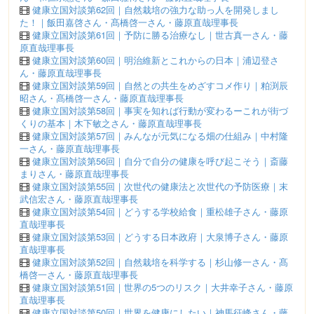
健康立国対談第62回｜自然栽培の強力な助っ人を開発しまし
た！｜飯田嘉啓さん・髙橋啓一さん・藤原直哉理事長
健康立国対談第61回｜予防に勝る治療なし｜世古真一さん・藤
原直哉理事長
健康立国対談第60回｜明治維新とこれからの日本｜浦辺登さ
ん・藤原直哉理事長
健康立国対談第59回｜自然との共生をめざすコメ作り｜粕渕辰
昭さん・髙橋啓一さん・藤原直哉理事長
健康立国対談第58回｜事実を知れば行動が変わるーこれが街づ
くりの基本｜木下敏之さん・藤原直哉理事長
健康立国対談第57回｜みんなが元気になる畑の仕組み｜中村隆
一さん・藤原直哉理事長
健康立国対談第56回｜自分で自分の健康を呼び起こそう｜斎藤
まりさん・藤原直哉理事長
健康立国対談第55回｜次世代の健康法と次世代の予防医療｜末
武信宏さん・藤原直哉理事長
健康立国対談第54回｜どうする学校給食｜重松雄子さん・藤原
直哉理事長
健康立国対談第53回｜どうする日本政府｜大泉博子さん・藤原
直哉理事長
健康立国対談第52回｜自然栽培を科学する｜杉山修一さん・髙
橋啓一さん・藤原直哉理事長
健康立国対談第51回｜世界の5つのリスク｜大井幸子さん・藤原
直哉理事長
健康立国対談第50回｜世界を健康にしたい｜神馬征峰さん・藤