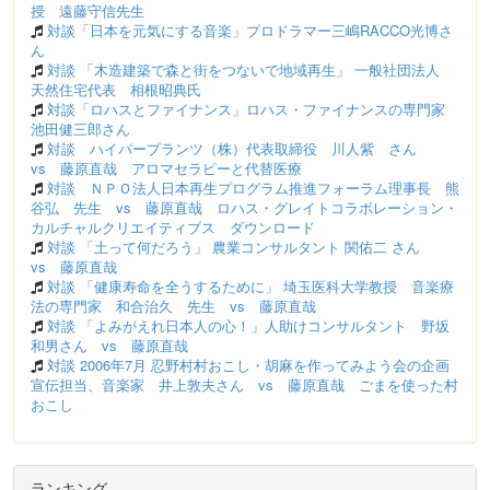
授 遠藤守信先生
対談「日本を元気にする音楽」プロドラマー三嶋RACCO光博さ
ん
対談 「木造建築で森と街をつないで地域再生」 一般社団法人
天然住宅代表 相根昭典氏
対談「ロハスとファイナンス」ロハス・ファイナンスの専門家
池田健三郎さん
対談 ハイパープランツ（株）代表取締役 川人紫 さん
vs 藤原直哉 アロマセラピーと代替医療
対談 ＮＰＯ法人日本再生プログラム推進フォーラム理事長 熊
谷弘 先生 vs 藤原直哉 ロハス・グレイトコラボレーション・
カルチャルクリエイティブス ダウンロード
対談 「土って何だろう」 農業コンサルタント 関佑二 さん
vs 藤原直哉
対談 「健康寿命を全うするために」 埼玉医科大学教授 音楽療
法の専門家 和合治久 先生 vs 藤原直哉
対談 「よみがえれ日本人の心！」人助けコンサルタント 野坂
和男さん vs 藤原直哉
対談 2006年7月 忍野村村おこし・胡麻を作ってみよう会の企画
宣伝担当、音楽家 井上敦夫さん vs 藤原直哉 ごまを使った村
おこし
ランキング