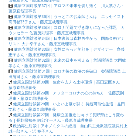
健康立国対談第37回｜アロマの未来を切り拓く｜川人紫さん・
藤原直哉理事長
健康立国対談第36回｜うっとこのお薬師さんは｜エッセイスト
高田都耶子さん・藤原直哉理事長
健康立国対談第35回｜コロナ問題で浮き彫りになった課題｜カ
ウンセラー 佐藤茂則理事・藤原直哉理事長
健康立国対談第34回｜日本復興は森林再生から｜国際金融アナ
リスト 大井幸子さん・藤原直哉理事長
健康立国対談第33回｜女性にもっと笑顔を｜デザイナー 齊藤
恵子さん・藤原直哉理事長
健康立国対談第32回｜未来の日本を考える｜衆議院議員 大岡敏
孝さん・藤原直哉理事長
健康立国対談第31回｜コロナ後の政治の突破口｜参議院議員 上
田清司さん・藤原直哉理事長
健康立国対談第30回｜生命を支える土中環境｜高田宏臣さん・
藤原直哉理事長
健康立国対談第29回｜アフターコロナの心の持ち方｜佐藤茂則
理事・藤原直哉理事長
健康立国対談第28回｜いよいよ幕が開く 持続可能性生活｜益田
文和さん・藤原直哉理事長
健康立国対談第27回｜健康立国推進に向けて長野県はこう変わ
る｜長野県知事 阿部守一さん・藤原直哉理事長
政治再生対談｜アホノミクスの総括｜自由民主党衆議院議員村上
誠一郎さん・浜 矩子さん