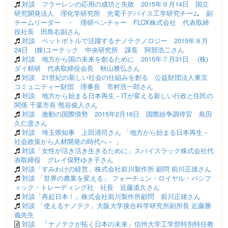
対談 フラーレンの応用の成功と失敗 2015年９月14日 国立
研究開発法人 理化学研究所 光電子デバイス工学研究チーム 副
チームリーダー ・ 理研ベンチャー FLOX株式会社 代表取締
役社長 田島右副さん
対談 ペットボトルで活躍するナノテクノロジー 2015年８月
24日 (株)ユーテック 中央研究所 課長 阿部浩二さん
対談 地方から国の未来を創るために 2015年７月31日 (株)
ダイ精研 代表取締役会長 秋山雅弘さん
対談 21世紀の新しい社会の仕組みを創る 公益財団法人東京
コミュニティー財団 理事長 市村浩一郎さん
対談 地方から始まる日本再生－ITが変える新しい行政と住民の
関係 千葉市長 熊谷俊人さん
対談 激動の国際情勢 2015年2月16日 国際紛争調停官 島田
久仁彦さん
対談 埼玉県知事 上田清司さん 「地方から始まる日本再生－
社会政策から人材開発の時代へ－ 」
対談「女性が活き活き生きるために」スパイスラック株式会社代
表取締役 グレイ俣野ゆき子さん
対談「すみわけの経営」株式会社前川製作所 顧問 前川正雄さん
対談 「世界の農業を変える」 フォーチュン・ロイヤル・パシフ
ィック・トレーディング社 社長 近藤道久さん
対談「再起日本！」株式会社前川製作所顧問 前川正雄さん
対談 「使えるナノテク」大阪大学接合科学研究所副所長 近藤勝
義先生
対談 「ナノテクが拓く日本の未来」信州大学工学部特別特任教