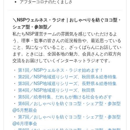
アフターコロナのたくましさ
＼NSPウェルネス・ラジオ｜おしゃべりを紡ぐヨコ型・
シェア型・参加型／
私たちNSP運営チームの雰囲気を感じていただけるよ
う、理事・監事の皆さんの近況報告や、最近思っている
こと、気になっていること、ざっくばらんにお話してい
ます。ときには、全国各地の魅力、会員さんとの双方向
交流をお届けしていくインターネットラジオです。
・
第1回／NSPウェルネス・ラジオ始めます！
・
第2回／NSP地域巡りシリーズ、秋田県＆絵巻特集
・
第3回／NSP地域巡りシリーズ、長野県＆絵巻特集
・
第4回／NSP地域巡りシリーズ、秋田県
・
第5回／絵巻特集、だれもが働ける社会をめざす
・
第6回／おしゃべりを紡ぐヨコ型・シェア型・参加型
@5月懇親会
・
第7回／おしゃべりを紡ぐヨコ型・シェア型・参加型
@6月理事会
・
第8回／おしゃべりを紡ぐヨコ型・シェア型・参加型