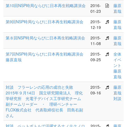
第10回NSP時局ならびに日本再生戦略講演会
2016-
藤原
01-23
直哉
第9回NSP時局ならびに日本再生戦略講演会
2015-
藤原
12-19
直哉
第８回NSP時局ならびに日本再生戦略講演会
2015-
藤原
11-08
直哉
第7回NSP時局ならびに日本再生戦略講演会
2015-
全体
藤原直哉
09-25
イベ
ント
藤原
直哉
対談 フラーレンの応用の成功と失敗
2015-
藤原
2015年９月14日 国立研究開発法人 理化
09-16
直哉
学研究所 光電子デバイス工学研究チーム
対談
副チームリーダー ・ 理研ベンチャー
FLOX株式会社 代表取締役社長 田島右副
さん
対談 ペットボトルで活躍するナノテクノロ
2015-
藤原