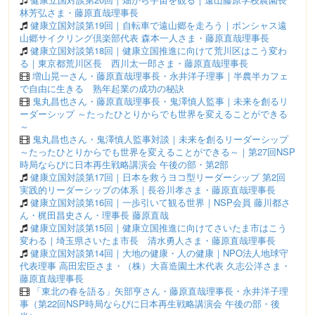
林芳弘さま・藤原直哉理事長
健康立国対談第19回｜自転車で遠山郷を走ろう｜ボンシャス遠
山郷サイクリング倶楽部代表 森本一人さま・藤原直哉理事長
健康立国対談第18回｜健康立国推進に向けて荒川区はこう変わ
る｜東京都荒川区長 西川太一郎さま・藤原直哉理事長
増山晃一さん・藤原直哉理事長・永井洋子理事｜半農半カフェ
で自由に生きる 熟年起業の成功の秘訣
鬼丸昌也さん・藤原直哉理事長・鬼澤慎人監事｜未来を創るリ
ーダーシップ ～たったひとりからでも世界を変えることができる
～
鬼丸昌也さん・鬼澤慎人監事対談｜未来を創るリーダーシップ
～たったひとりからでも世界を変えることができる～｜第27回NSP
時局ならびに日本再生戦略講演会 午後の部・第2部
健康立国対談第17回｜日本を救うヨコ型リーダーシップ 第2回
実践的リーダーシップの体系｜長谷川孝さま・藤原直哉理事長
健康立国対談第16回｜一歩引いて観る世界｜NSP会員 藤川都さ
ん・梶田昌史さん・理事長 藤原直哉
健康立国対談第15回｜健康立国推進に向けてさいたま市はこう
変わる｜埼玉県さいたま市長 清水勇人さま・藤原直哉理事長
健康立国対談第14回｜大地の健康・人の健康｜NPO法人地球守
代表理事 高田宏臣さま・（株）大喜造園土木代表 久志公洋さま・
藤原直哉理事長
「東北の春を語る」矢部亨さん・藤原直哉理事長・永井洋子理
事（第22回NSP時局ならびに日本再生戦略講演会 午後の部・後