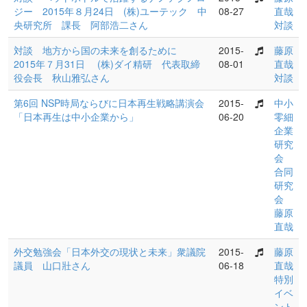
ジー 2015年８月24日 (株)ユーテック 中
08-27
直哉
央研究所 課長 阿部浩二さん
対談
対談 地方から国の未来を創るために
2015-
藤原
2015年７月31日 (株)ダイ精研 代表取締
08-01
直哉
役会長 秋山雅弘さん
対談
第6回 NSP時局ならびに日本再生戦略講演会
2015-
中小
「日本再生は中小企業から」
06-20
零細
企業
研究
会
合同
研究
会
藤原
直哉
外交勉強会「日本外交の現状と未来」衆議院
2015-
藤原
議員 山口壯さん
06-18
直哉
特別
イベ
ント