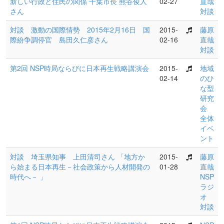
新しい行政と住民の関係 千葉市長 熊谷俊人
02-27
直哉
さん
対談
対談 激動の国際情勢 2015年2月16日 国
2015-
藤原
際紛争調停官 島田久仁彦さん
02-16
直哉
対談
第2回 NSP時局ならびに日本再生戦略講演会
2015-
地域
02-14
のひ
な型
研究
会
全体
イベ
ント
対談 埼玉県知事 上田清司さん 「地方か
2015-
藤原
ら始まる日本再生－社会政策から人材開発の
01-28
直哉
時代へ－ 」
NSP
ラジ
オ
対談