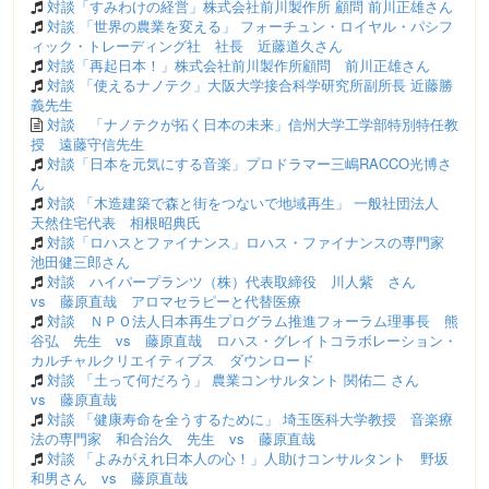
対談「すみわけの経営」株式会社前川製作所 顧問 前川正雄さん
対談 「世界の農業を変える」 フォーチュン・ロイヤル・パシフ
ィック・トレーディング社 社長 近藤道久さん
対談「再起日本！」株式会社前川製作所顧問 前川正雄さん
対談 「使えるナノテク」大阪大学接合科学研究所副所長 近藤勝
義先生
対談 「ナノテクが拓く日本の未来」信州大学工学部特別特任教
授 遠藤守信先生
対談「日本を元気にする音楽」プロドラマー三嶋RACCO光博さ
ん
対談 「木造建築で森と街をつないで地域再生」 一般社団法人
天然住宅代表 相根昭典氏
対談「ロハスとファイナンス」ロハス・ファイナンスの専門家
池田健三郎さん
対談 ハイパープランツ（株）代表取締役 川人紫 さん
vs 藤原直哉 アロマセラピーと代替医療
対談 ＮＰＯ法人日本再生プログラム推進フォーラム理事長 熊
谷弘 先生 vs 藤原直哉 ロハス・グレイトコラボレーション・
カルチャルクリエイティブス ダウンロード
対談 「土って何だろう」 農業コンサルタント 関佑二 さん
vs 藤原直哉
対談 「健康寿命を全うするために」 埼玉医科大学教授 音楽療
法の専門家 和合治久 先生 vs 藤原直哉
対談 「よみがえれ日本人の心！」人助けコンサルタント 野坂
和男さん vs 藤原直哉