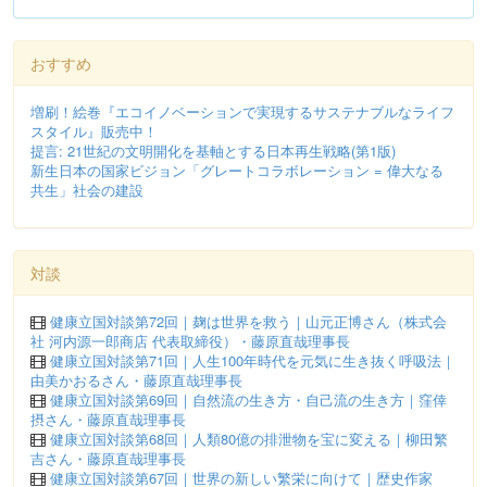
おすすめ
増刷！絵巻『エコイノベーションで実現するサステナブルなライフ
スタイル』販売中！
提言: 21世紀の文明開化を基軸とする日本再生戦略(第1版)
新生日本の国家ビジョン「グレートコラボレーション = 偉大なる
共生」社会の建設
対談
健康立国対談第72回｜麹は世界を救う｜山元正博さん（株式会
社 河内源一郎商店 代表取締役）・藤原直哉理事長
健康立国対談第71回｜人生100年時代を元気に生き抜く呼吸法｜
由美かおるさん・藤原直哉理事長
健康立国対談第69回｜自然流の生き方・自己流の生き方｜窪倖
摂さん・藤原直哉理事長
健康立国対談第68回｜人類80億の排泄物を宝に変える｜柳田繁
吉さん・藤原直哉理事長
健康立国対談第67回｜世界の新しい繁栄に向けて｜歴史作家