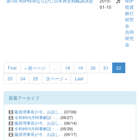
第1回 NSP時局ならびに日本再生戦略講演会
2015-
NSP
01-10
投資
銀行
研究
会
合同
研究
会
First
« 前ページ
...
18
19
20
21
22
23
24
25
次ページ »
Last
新着アーカイブ
藤原理事長が今、お話し...
(07/06)
令和8年6月時事解説・...
(06/27)
藤原理事長が今、お話し...
(06/14)
令和8年5月時事解説・...
(05/29)
藤原理事長が今、お話し...
(05/17)