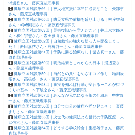
浦辺登さん・藤原直哉理事長
健康立国対談第66回｜被災地支援に本当に必要なこと｜矢部亨
さん・藤原直哉理事長
健康立国対談第65回｜防災立県で前橋を盛り上げる｜根岸智和
さん・嶋﨑剛志さん・藤原直哉理事長
健康立国対談第63回｜災害復旧から学んだこと｜井上永太郎さ
ん・和仁宗憲さん・森田雅博さん・藤原直哉理事長
健康立国対談第62回｜自然栽培の強力な助っ人を開発しまし
た！｜飯田嘉啓さん・髙橋啓一さん・藤原直哉理事長
健康立国対談第61回｜予防に勝る治療なし｜世古真一さん・藤
原直哉理事長
健康立国対談第60回｜明治維新とこれからの日本｜浦辺登さ
ん・藤原直哉理事長
健康立国対談第59回｜自然との共生をめざすコメ作り｜粕渕辰
昭さん・髙橋啓一さん・藤原直哉理事長
健康立国対談第58回｜事実を知れば行動が変わるーこれが街づ
くりの基本｜木下敏之さん・藤原直哉理事長
健康立国対談第57回｜みんなが元気になる畑の仕組み｜中村隆
一さん・藤原直哉理事長
健康立国対談第56回｜自分で自分の健康を呼び起こそう｜斎藤
まりさん・藤原直哉理事長
健康立国対談第55回｜次世代の健康法と次世代の予防医療｜末
武信宏さん・藤原直哉理事長
健康立国対談第54回｜どうする学校給食｜重松雄子さん・藤原
直哉理事長