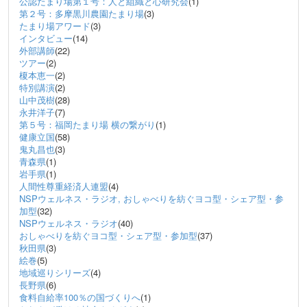
公認たまり場第１号：人と組織と心研究会
(1)
第２号：多摩黒川農園たまり場
(3)
たまり場アワード
(3)
インタビュー
(14)
外部講師
(22)
ツアー
(2)
榎本恵一
(2)
特別講演
(2)
山中茂樹
(28)
永井洋子
(7)
第５号：福岡たまり場 横の繋がり
(1)
健康立国
(58)
鬼丸昌也
(3)
青森県
(1)
岩手県
(1)
人間性尊重経済人連盟
(4)
NSPウェルネス・ラジオ, おしゃべりを紡ぐヨコ型・シェア型・参
加型
(32)
NSPウェルネス・ラジオ
(40)
おしゃべりを紡ぐヨコ型・シェア型・参加型
(37)
秋田県
(3)
絵巻
(5)
地域巡りシリーズ
(4)
長野県
(6)
食料自給率100％の国づくりへ
(1)