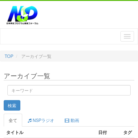
TOP
アーカイブ一覧
アーカイブ一覧
キ
ー
ワ
検索
ー
ド
全て
NSPラジオ
動画
タイトル
日付
タグ