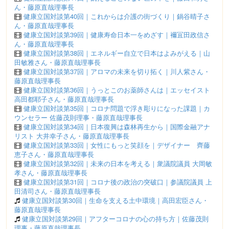
ん・藤原直哉理事長
健康立国対談第40回｜これからは介護の街づくり｜鍋谷晴子さ
ん・藤原直哉理事長
健康立国対談第39回｜健康寿命日本一をめざす｜襧冝田政信さ
ん・藤原直哉理事長
健康立国対談第38回｜エネルギー自立で日本はよみがえる｜山
田敏雅さん・藤原直哉理事長
健康立国対談第37回｜アロマの未来を切り拓く｜川人紫さん・
藤原直哉理事長
健康立国対談第36回｜うっとこのお薬師さんは｜エッセイスト
高田都耶子さん・藤原直哉理事長
健康立国対談第35回｜コロナ問題で浮き彫りになった課題｜カ
ウンセラー 佐藤茂則理事・藤原直哉理事長
健康立国対談第34回｜日本復興は森林再生から｜国際金融アナ
リスト 大井幸子さん・藤原直哉理事長
健康立国対談第33回｜女性にもっと笑顔を｜デザイナー 齊藤
恵子さん・藤原直哉理事長
健康立国対談第32回｜未来の日本を考える｜衆議院議員 大岡敏
孝さん・藤原直哉理事長
健康立国対談第31回｜コロナ後の政治の突破口｜参議院議員 上
田清司さん・藤原直哉理事長
健康立国対談第30回｜生命を支える土中環境｜高田宏臣さん・
藤原直哉理事長
健康立国対談第29回｜アフターコロナの心の持ち方｜佐藤茂則
理事・藤原直哉理事長