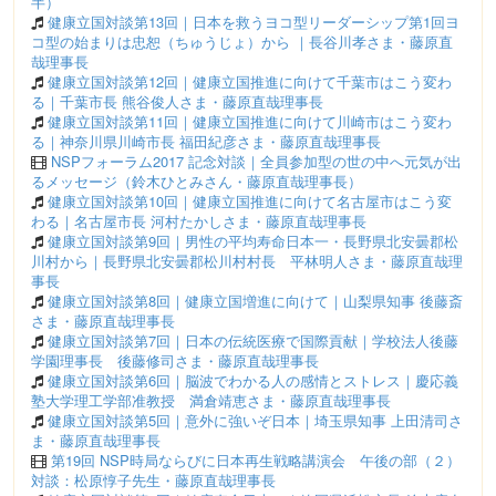
半）
健康立国対談第13回｜日本を救うヨコ型リーダーシップ第1回ヨ
コ型の始まりは忠恕（ちゅうじょ）から ｜長谷川孝さま・藤原直
哉理事長
健康立国対談第12回｜健康立国推進に向けて千葉市はこう変わ
る｜千葉市長 熊谷俊人さま・藤原直哉理事長
健康立国対談第11回｜健康立国推進に向けて川崎市はこう変わ
る｜神奈川県川崎市長 福田紀彦さま・藤原直哉理事長
NSPフォーラム2017 記念対談｜全員参加型の世の中へ元気が出
るメッセージ（鈴木ひとみさん・藤原直哉理事長）
健康立国対談第10回｜健康立国推進に向けて名古屋市はこう変
わる｜名古屋市長 河村たかしさま・藤原直哉理事長
健康立国対談第9回｜男性の平均寿命日本一・長野県北安曇郡松
川村から｜長野県北安曇郡松川村村長 平林明人さま・藤原直哉理
事長
健康立国対談第8回｜健康立国増進に向けて｜山梨県知事 後藤斎
さま・藤原直哉理事長
健康立国対談第7回｜日本の伝統医療で国際貢献｜学校法人後藤
学園理事長 後藤修司さま・藤原直哉理事長
健康立国対談第6回｜脳波でわかる人の感情とストレス｜慶応義
塾大学理工学部准教授 満倉靖恵さま・藤原直哉理事長
健康立国対談第5回｜意外に強いぞ日本｜埼玉県知事 上田清司さ
ま・藤原直哉理事長
第19回 NSP時局ならびに日本再生戦略講演会 午後の部（２）
対談：松原惇子先生・藤原直哉理事長