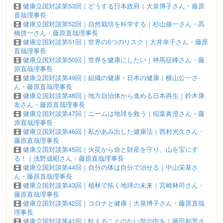
健康立国対談第53回｜どうする日本政府｜大泉博子さん・藤原
直哉理事長
健康立国対談第52回｜自然栽培を科学する｜杉山修一さん・髙
橋啓一さん・藤原直哉理事長
健康立国対談第51回｜世界の5つのリスク｜大井幸子さん・藤原
直哉理事長
健康立国対談第50回｜世界を健康にしたい｜神馬征峰さん・藤
原直哉理事長
健康立国対談第49回｜組織の健康・日本の健康｜横山公一さ
ん・藤原直哉理事長
健康立国対談第48回｜地方自治体から進める日本再生｜鈴木康
友さん・藤原直哉理事長
健康立国対談第47回｜ニームは地球を救う｜稲葉眞澄さん・藤
原直哉理事長
健康立国対談第46回｜私があみ出した健康法｜西村光久さん・
藤原直哉理事長
健康立国対談第45回｜火災から命と財産を守り、山を宝にす
る！｜浅野成昭さん・藤原直哉理事長
健康立国対談第44回｜自分の体は自分で治せる｜中山栄基さ
ん・藤原直哉理事長
健康立国対談第43回｜植林で拓く地球の未来｜宮崎林司さん・
藤原直哉理事長
健康立国対談第42回｜コロナと健康｜大泉博子さん・藤原直哉
理事長
健康立国対談第41回｜飢えることのない世の中を｜藤田和芳さ