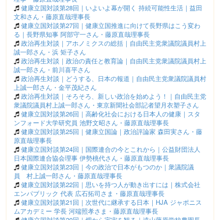
健康立国対談第28回｜いよいよ幕が開く 持続可能性生活｜益田
文和さん・藤原直哉理事長
健康立国対談第27回｜健康立国推進に向けて長野県はこう変わ
る｜長野県知事 阿部守一さん・藤原直哉理事長
政治再生対談｜アホノミクスの総括｜自由民主党衆議院議員村上
誠一郎さん・浜 矩子さん
政治再生対談｜政治の責任と教育論｜自由民主党衆議院議員村上
誠一郎さん・前川喜平さん
政治再生対談｜どうする、日本の報道｜自由民主党衆議院議員村
上誠一郎さん・金平茂紀さん
政治再生対談｜そろそろ、新しい政治を始めよう！｜自由民主党
衆議院議員村上誠一郎さん・東京新聞社会部記者望月衣塑子さん
健康立国対談第26回｜高齢化社会における日本人の健康｜スタ
ンフォード大学研究員 池野文昭さん・藤原直哉理事長
健康立国対談第25回｜健康立国論｜政治評論家 森田実さん・藤
原直哉理事長
健康立国対談第24回｜国際連合の今とこれから｜公益財団法人
日本国際連合協会理事 伊勢桃代さん・藤原直哉理事長
健康立国対談第23回｜今の政治で日本がもつのか｜衆議院議
員 村上誠一郎さん・藤原直哉理事長
健康立国対談第22回｜思いを持つ人が動き出すには｜株式会社
エンパブリック 代表 広石拓司さま・藤原直哉理事長
健康立国対談第21回｜次世代に継承する日本｜HJA ジャポニス
ムアカデミー 学長 河端照孝さま・藤原直哉理事長
健康立国対談第20回｜畑から宇宙を観る｜遠山藤原学校農園長