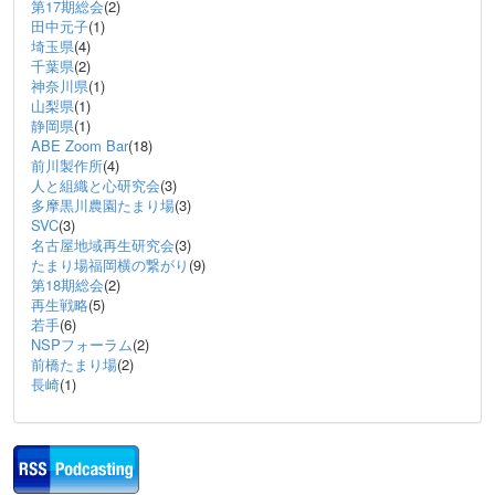
第17期総会
(2)
田中元子
(1)
埼玉県
(4)
千葉県
(2)
神奈川県
(1)
山梨県
(1)
静岡県
(1)
ABE Zoom Bar
(18)
前川製作所
(4)
人と組織と心研究会
(3)
多摩黒川農園たまり場
(3)
SVC
(3)
名古屋地域再生研究会
(3)
たまり場福岡横の繋がり
(9)
第18期総会
(2)
再生戦略
(5)
若手
(6)
NSPフォーラム
(2)
前橋たまり場
(2)
長崎
(1)