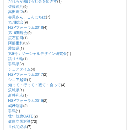
だれもが働ける社会をめざす
(1)
佐藤茂則
(9)
高田宏臣
(5)
会員さん、こんにちは
(7)
15期総会
(9)
NSPフォーラム2018
(4)
第16期総会
(9)
広石拓司
(1)
阿部重利
(32)
愛知県
(1)
第9号：ソーシャルデザイン研究会
(1)
語りの輪
(1)
群馬県
(2)
シェアタイム
(4)
NSPフォーラム2017
(2)
シニア起業
(1)
知って・行って・観て・会って
(4)
茨城県
(1)
新井和宏
(1)
NSPフォーラム2019
(2)
嶋﨑剛志
(2)
群馬
(1)
壮年就農GATE
(2)
健康立国対談
(72)
世代間継承
(7)