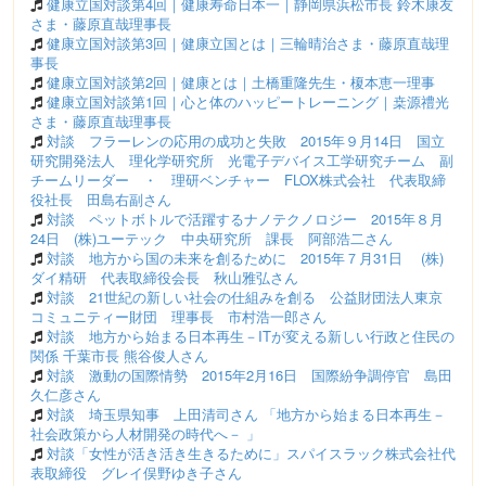
健康立国対談第4回｜健康寿命日本一｜静岡県浜松市長 鈴木康友
さま・藤原直哉理事長
健康立国対談第3回｜健康立国とは｜三輪晴治さま・藤原直哉理
事長
健康立国対談第2回｜健康とは｜土橋重隆先生・榎本恵一理事
健康立国対談第1回｜心と体のハッピートレーニング｜桒源禮光
さま・藤原直哉理事長
対談 フラーレンの応用の成功と失敗 2015年９月14日 国立
研究開発法人 理化学研究所 光電子デバイス工学研究チーム 副
チームリーダー ・ 理研ベンチャー FLOX株式会社 代表取締
役社長 田島右副さん
対談 ペットボトルで活躍するナノテクノロジー 2015年８月
24日 (株)ユーテック 中央研究所 課長 阿部浩二さん
対談 地方から国の未来を創るために 2015年７月31日 (株)
ダイ精研 代表取締役会長 秋山雅弘さん
対談 21世紀の新しい社会の仕組みを創る 公益財団法人東京
コミュニティー財団 理事長 市村浩一郎さん
対談 地方から始まる日本再生－ITが変える新しい行政と住民の
関係 千葉市長 熊谷俊人さん
対談 激動の国際情勢 2015年2月16日 国際紛争調停官 島田
久仁彦さん
対談 埼玉県知事 上田清司さん 「地方から始まる日本再生－
社会政策から人材開発の時代へ－ 」
対談「女性が活き活き生きるために」スパイスラック株式会社代
表取締役 グレイ俣野ゆき子さん