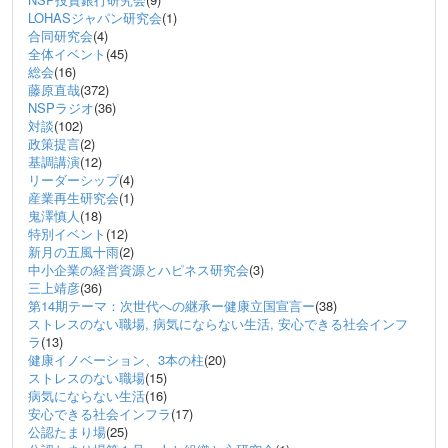
LOHASジャパン研究会
(1)
合同研究会
(4)
全体イベント
(45)
総会
(16)
藤原直哉
(372)
NSPラジオ
(36)
対談
(102)
政策提言
(2)
基調講演
(12)
リーダーシップ
(4)
産業再生研究会
(1)
鬼澤慎人
(18)
特別イベント
(12)
新月の五風十雨
(2)
中小企業の経営資源とハピネス研究会
(3)
三上靖彦
(36)
第14期テーマ：次世代への継承ー健康立国宣言ー
(38)
ストレスのない職場, 病気にならない生活, 安心できる社会インフ
ラ
(13)
健康イノベーション、3本の柱
(20)
ストレスのない職場
(15)
病気にならない生活
(16)
安心できる社会インフラ
(17)
公認たまり場
(25)