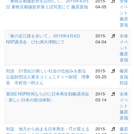
「東映京都撮影所を訪問して」 2015年4月5
2015-
全体
日 東映京都撮影所第１試写室にて 藤原直哉
04-05
イベ
ント
藤原
直哉
「春の近江路を歩いて」 2015年4月4日
2015-
全体
NSP講演会 びわ湖大津館にて
04-04
イベ
ント
藤原
直哉
対談 21世紀の新しい社会の仕組みを創る
2015-
藤原
公益財団法人東京コミュニティー財団 理事
03-25
直哉
長 市村浩一郎さん
対談
第3回 NSP時局ならびに日本再生戦略講演会
2015-
全体
- 新しい日本の政治体制 -
03-14
イベ
ント
藤原
直哉
対談 地方から始まる日本再生－ITが変える
2015-
藤原