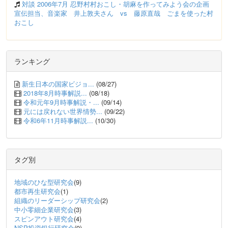
対談 2006年7月 忍野村村おこし・胡麻を作ってみよう会の企画
宣伝担当、音楽家 井上敦夫さん vs 藤原直哉 ごまを使った村
おこし
ランキング
新生日本の国家ビジョ...
(08/27)
2018年8月時事解説...
(08/18)
令和元年9月時事解説・...
(09/14)
元には戻れない世界情勢...
(09/22)
令和6年11月時事解説...
(10/30)
タグ別
地域のひな型研究会
(9)
都市再生研究会
(1)
組織のリーダーシップ研究会
(2)
中小零細企業研究会
(3)
スピンアウト研究会
(4)
NSP投資銀行研究会
(9)